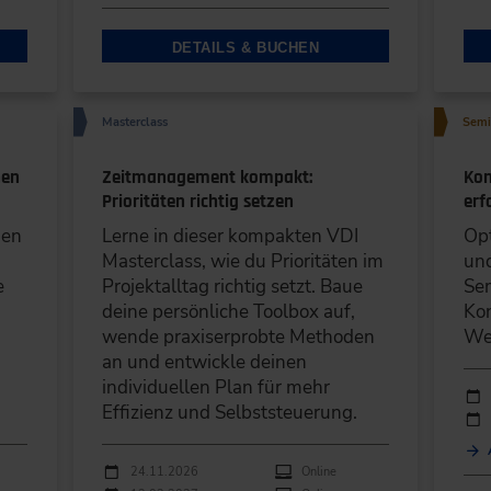
DETAILS & BUCHEN
Masterclass
Semi
hen
Zeitmanagement kompakt:
Kon
Prioritäten richtig setzen
erf
den
Lerne in dieser kompakten VDI
Opt
Masterclass, wie du Prioritäten im
un
e
Projektalltag richtig setzt. Baue
Sem
deine persönliche Toolbox auf,
Kon
wende praxiserprobte Methoden
Wei
an und entwickle deinen
individuellen Plan für mehr
Durc
Ver
Effizienz und Selbststeuerung.
Durchführungen
Veranstaltungsdatum
Veranstaltungsort
24.11.2026
Online