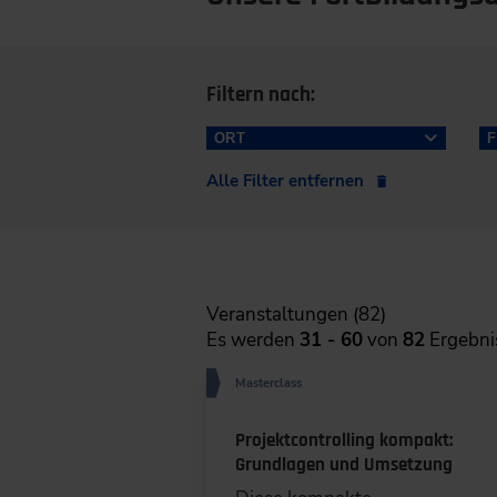
Filtern nach:
ORT
Alle Filter entfernen
Frankfurt a.M. (23)
Düsseldorf/Wuppertal (18)
Veranstaltungen (82)
Hamburg (16)
Es werden
31 - 60
von
82
Ergebni
München (14)
Masterclass
Stuttgart (8)
Projektcontrolling kompakt:
Grundlagen und Umsetzung
Wien (6)