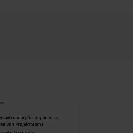
Do
Fr
Sa
So
30
31
1
2
7
8
9
6
13
14
15
16
nar
20
21
22
23
ensivtraining für Ingenieure:
27
28
29
30
ten von Projektteams
3
4
5
6