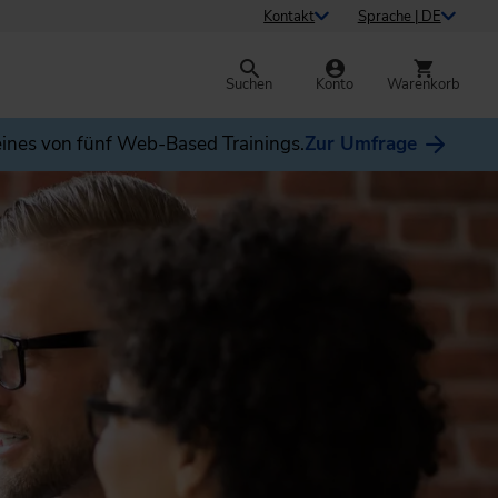
Kontakt
Sprache | DE
Suchen
Konto
Warenkorb
ines von fünf Web-Based Trainings.
Zur Umfrage