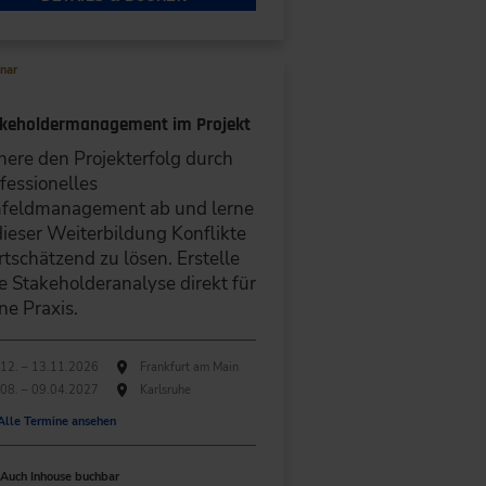
nar
keholdermanagement im Projekt
here den Projekterfolg durch
fessionelles
feldmanagement ab und lerne
dieser Weiterbildung Konflikte
tschätzend zu lösen. Erstelle
e Stakeholderanalyse direkt für
ne Praxis.
hführungen
anstaltungsdatum
Veranstaltungsort
12. – 13.11.2026
Frankfurt am Main
08. – 09.04.2027
Karlsruhe
Alle Termine ansehen
Auch Inhouse buchbar