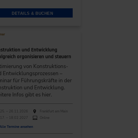
DETAILS & BUCHEN
nar
struktion und Entwicklung
olgreich organisieren und steuern
imierung von Konstruktions-
d Entwicklungsprozessen –
inar für Führungskräfte in der
struktion und Entwicklung.
tere Infos gibt es hier.
hführungen
anstaltungsdatum
Veranstaltungsort
25. – 26.11.2026
Frankfurt am Main
17. – 18.02.2027
Online
Alle Termine ansehen