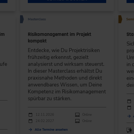
Masterclass
Semi
 im
Risikomanagement im Projekt
Sta
kompakt
Sic
Entdecke, wie Du Projektrisiken
pro
n
frühzeitig erkennst, gezielt
Um
ufe
analysierst und wirksam steuerst.
in 
In dieser Masterclass erhältst Du
wer
praxisnahe Methoden und direkt
ein
anwendbares Wissen, um Deine
dei
Kompetenz im Risikomanagement
spürbar zu stärken.
Durc
Ver
Durchführungen
Veranstaltungsdatum
Veranstaltungsort
12.11.2026
Online
24.02.2027
Online
Alle Termine ansehen