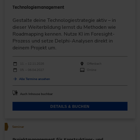
Technologiemanagement
Gestalte deine Technologiestrategie aktiv – in
dieser Weiterbildung lernst du Methoden wie
Roadmapping kennen. Nutze KI im Foresight-
Prozess und setze Delphi-Analysen direkt in
deinem Projekt um.
Durchführungen
Veranstaltungsdatum
Veranstaltungsort
11. – 12.11.2026
Offenbach
05. – 06.04.2027
Online
Alle Termine ansehen
Auch Inhouse buchbar
DETAILS & BUCHEN
Seminar
Projektmanagement für Konstruktions- und