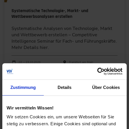
Systematische Technologie-, Markt- und
Wettbewerbsanalysen erstellen
Systematische Analysen von Technologie, Markt
und Wettbewerb erstellen – Competitive
Intelligence Seminar für Fach- und Führungskräfte.
Mehr Details hier.
Durchführungen
Veranstaltungsdatum
Veranstaltungsort
22. – 23.10.2026
Frankfurt am Main
17. – 18.03.2027
Online
Alle Termine ansehen
Zustimmung
Details
Über Cookies
Auch Inhouse buchbar
DETAILS & BUCHEN
Wir vermitteln Wissen!
Wir setzen Cookies ein, um unsere Webseiten für Sie
Seminar
stetig zu verbessern. Einige Cookies sind optional und