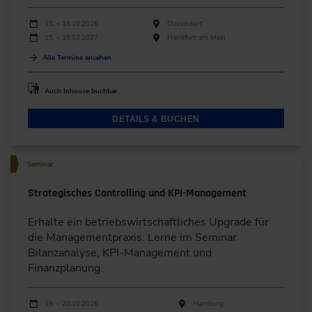
Durchführungen
Veranstaltungsdatum
Veranstaltungsort
15. – 16.10.2026
Düsseldorf
15. – 16.02.2027
Frankfurt am Main
Alle Termine ansehen
Auch Inhouse buchbar
DETAILS & BUCHEN
Seminar
Strategisches Controlling und KPI-Management
Erhalte ein betriebswirtschaftliches Upgrade für
die Managementpraxis. Lerne im Seminar
Bilanzanalyse, KPI-Management und
Finanzplanung.
Durchführungen
Veranstaltungsdatum
Veranstaltungsort
19. – 20.10.2026
Hamburg