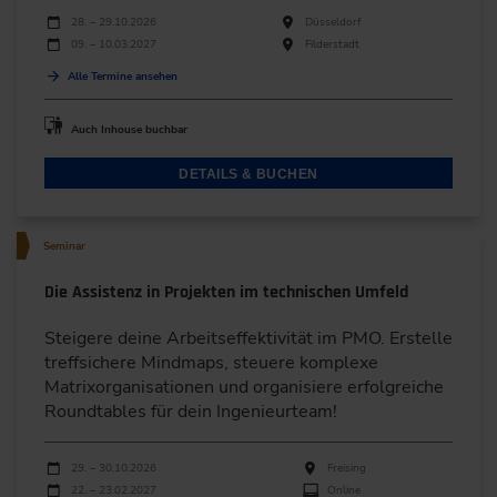
Durchführungen
Veranstaltungsdatum
Veranstaltungsort
28. – 29.10.2026
Düsseldorf
09. – 10.03.2027
Filderstadt
Alle Termine ansehen
Auch Inhouse buchbar
DETAILS & BUCHEN
Seminar
Die Assistenz in Projekten im technischen Umfeld
Steigere deine Arbeitseffektivität im PMO. Erstelle
treffsichere Mindmaps, steuere komplexe
Matrixorganisationen und organisiere erfolgreiche
Roundtables für dein Ingenieurteam!
Durchführungen
Veranstaltungsdatum
Veranstaltungsort
29. – 30.10.2026
Freising
22. – 23.02.2027
Online