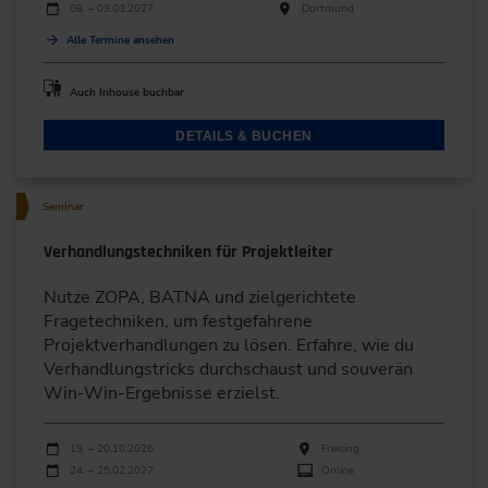
08. – 09.03.2027
Dortmund
Alle Termine ansehen
Auch Inhouse buchbar
DETAILS & BUCHEN
Seminar
Verhandlungstechniken für Projektleiter
Nutze ZOPA, BATNA und zielgerichtete
Fragetechniken, um festgefahrene
Projektverhandlungen zu lösen. Erfahre, wie du
Verhandlungstricks durchschaust und souverän
Win-Win-Ergebnisse erzielst.
Durchführungen
Veranstaltungsdatum
Veranstaltungsort
19. – 20.10.2026
Freising
24. – 25.02.2027
Online