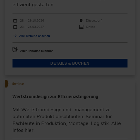
effizient gestalten.
Durchführungen
Veranstaltungsdatum
Veranstaltungsort
28. – 29.10.2026
Düsseldorf
23. – 24.03.2027
Online
Alle Termine ansehen
Auch Inhouse buchbar
DETAILS & BUCHEN
Seminar
Wertstromdesign zur Effizienzsteigerung
Mit Wertstromdesign und -management zu
optimalen Produktionsabläufen. Seminar für
Fachleute in Produktion, Montage, Logistik. Alle
Infos hier.