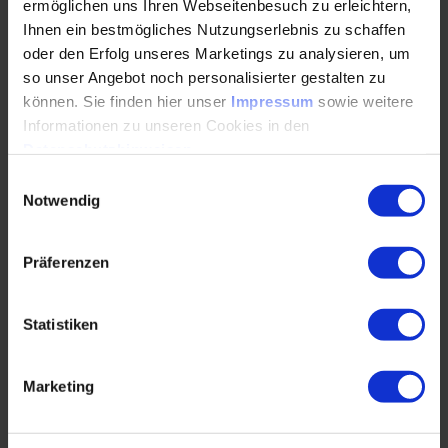
ermöglichen uns Ihren Webseitenbesuch zu erleichtern,
Grundlagen des Innovationsmanagements
Ihnen ein bestmögliches Nutzungserlebnis zu schaffen
Im Seminar lernen Sie, durch die Vermittlung
oder den Erfolg unseres Marketings zu analysieren, um
wirksamer Methoden & Grundlagen aus dem
so unser Angebot noch personalisierter gestalten zu
Bereich Innovationsmanagement, Ideen zu
können. Sie finden hier unser
Impressum
sowie weitere
produzieren.
Informationen zu unseren Cookies in den
Datenschutzhinweisen
.
Durchführungen
Veranstaltungsdatum
Veranstaltungsort
22. – 23.10.2026
München
Einwilligungsauswahl
23. – 24.11.2026
Offenbach
Notwendig
Alle Termine ansehen
Präferenzen
Auch Inhouse buchbar
DETAILS & BUCHEN
Statistiken
Seminar
Marketing
Wissensmanagement