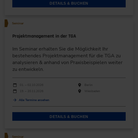
DETAILS & BUCHEN
Seminar
Projektmanagement in der TGA
Im Seminar erhalten Sie die Möglichkeit Ihr
bestehendes Projektmanagement für die TGA zu
analysieren & anhand von Praxisbeispielen weiter
zu entwickeln.
Durchführungen
Veranstaltungsdatum
Veranstaltungsort
01. – 02.10.2026
Berlin
19. – 20.11.2026
Wiesbaden
Alle Termine ansehen
DETAILS & BUCHEN
Seminar