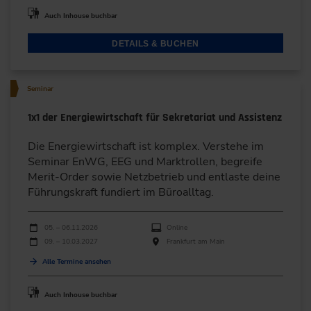
Auch Inhouse buchbar
DETAILS & BUCHEN
Seminar
1x1 der Energiewirtschaft für Sekretariat und Assistenz
Die Energiewirtschaft ist komplex. Verstehe im
Seminar EnWG, EEG und Marktrollen, begreife
Merit-Order sowie Netzbetrieb und entlaste deine
Führungskraft fundiert im Büroalltag.
Durchführungen
Veranstaltungsdatum
Veranstaltungsort
05. – 06.11.2026
Online
09. – 10.03.2027
Frankfurt am Main
Alle Termine ansehen
Auch Inhouse buchbar