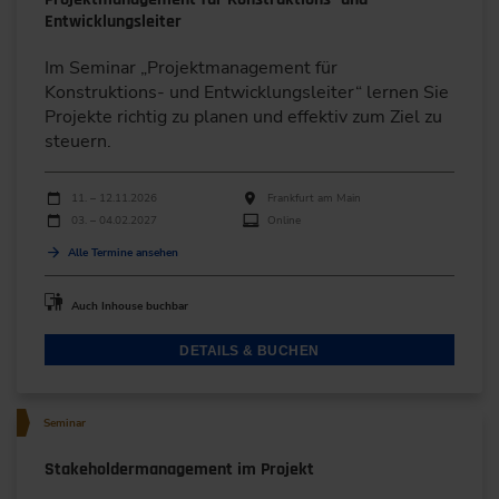
Entwicklungsleiter
Im Seminar „Projektmanagement für
Konstruktions- und Entwicklungsleiter“ lernen Sie
Projekte richtig zu planen und effektiv zum Ziel zu
steuern.
Durchführungen
Veranstaltungsdatum
Veranstaltungsort
11. – 12.11.2026
Frankfurt am Main
03. – 04.02.2027
Online
Alle Termine ansehen
Auch Inhouse buchbar
DETAILS & BUCHEN
Seminar
Stakeholdermanagement im Projekt