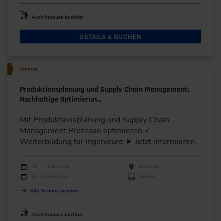
Auch Inhouse buchbar
DETAILS & BUCHEN
Seminar
Produktionsplanung und Supply Chain Management:
Nachhaltige Optimierun…
Mit Produktionsplanung und Supply Chain
Management Prozesse optimieren ✓
Weiterbildung für Ingenieure ► Jetzt informieren.
Durchführungen
Veranstaltungsdatum
Veranstaltungsort
20. – 21.10.2026
Karlsruhe
02. – 03.03.2027
Online
Alle Termine ansehen
Auch Inhouse buchbar