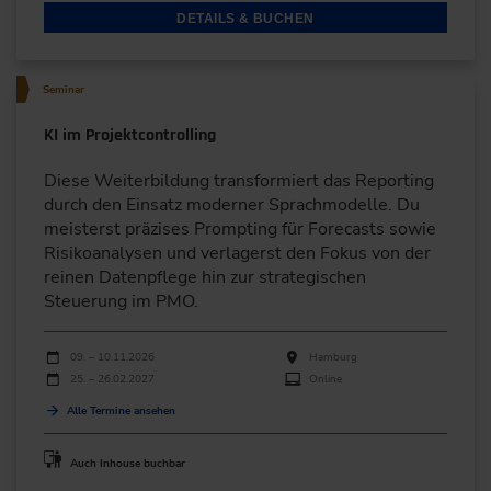
DETAILS & BUCHEN
Seminar
KI im Projektcontrolling
Diese Weiterbildung transformiert das Reporting
durch den Einsatz moderner Sprachmodelle. Du
meisterst präzises Prompting für Forecasts sowie
Risikoanalysen und verlagerst den Fokus von der
reinen Datenpflege hin zur strategischen
Steuerung im PMO.
Durchführungen
Veranstaltungsdatum
Veranstaltungsort
09. – 10.11.2026
Hamburg
25. – 26.02.2027
Online
Alle Termine ansehen
Auch Inhouse buchbar