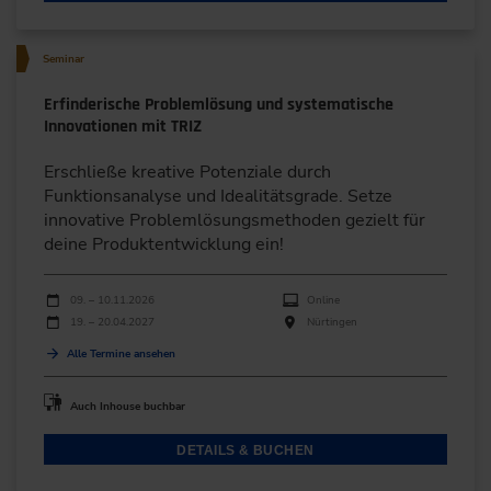
Seminar
Erfinderische Problemlösung und systematische
Innovationen mit TRIZ
Erschließe kreative Potenziale durch
Funktionsanalyse und Idealitätsgrade. Setze
innovative Problemlösungsmethoden gezielt für
deine Produktentwicklung ein!
Durchführungen
Veranstaltungsdatum
Veranstaltungsort
09. – 10.11.2026
Online
19. – 20.04.2027
Nürtingen
Alle Termine ansehen
Auch Inhouse buchbar
DETAILS & BUCHEN