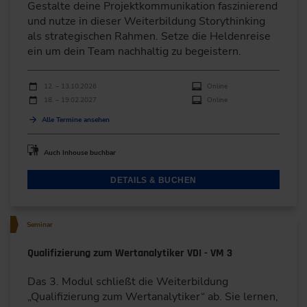
Gestalte deine Projektkommunikation faszinierend
und nutze in dieser Weiterbildung Storythinking
als strategischen Rahmen. Setze die Heldenreise
ein um dein Team nachhaltig zu begeistern.
Durchführungen
Veranstaltungsdatum
Veranstaltungsort
12. – 13.10.2026
Online
18. – 19.02.2027
Online
Alle Termine ansehen
Auch Inhouse buchbar
DETAILS & BUCHEN
Seminar
Qualifizierung zum Wertanalytiker VDI - VM 3
Das 3. Modul schließt die Weiterbildung
„Qualifizierung zum Wertanalytiker“ ab. Sie lernen,