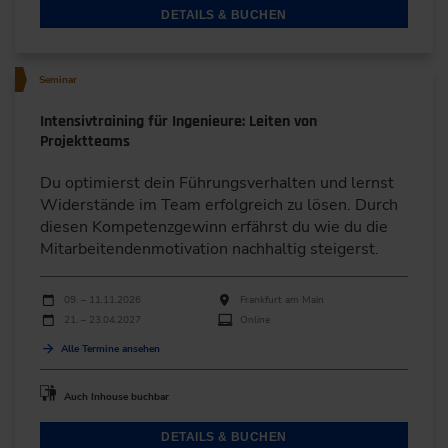
DETAILS & BUCHEN
Seminar
Intensivtraining für Ingenieure: Leiten von
Projektteams
Du optimierst dein Führungsverhalten und lernst
Widerstände im Team erfolgreich zu lösen. Durch
diesen Kompetenzgewinn erfährst du wie du die
Mitarbeitendenmotivation nachhaltig steigerst.
Durchführungen
Veranstaltungsdatum
Veranstaltungsort
09. – 11.11.2026
Frankfurt am Main
21. – 23.04.2027
Online
Alle Termine ansehen
Auch Inhouse buchbar
DETAILS & BUCHEN