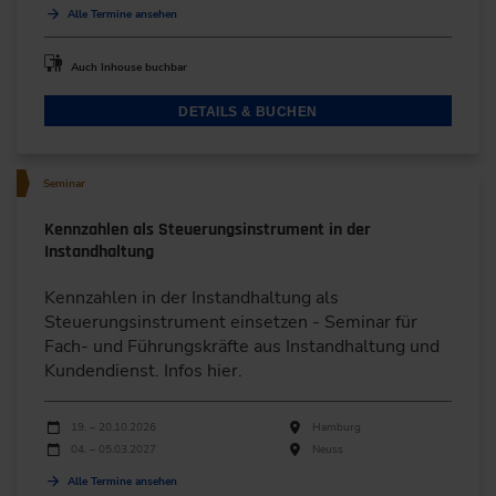
Alle Termine ansehen
Auch Inhouse buchbar
DETAILS & BUCHEN
Seminar
Kennzahlen als Steuerungsinstrument in der
Instandhaltung
Kennzahlen in der Instandhaltung als
Steuerungsinstrument einsetzen - Seminar für
Fach- und Führungskräfte aus Instandhaltung und
Kundendienst. Infos hier.
Durchführungen
Veranstaltungsdatum
Veranstaltungsort
19. – 20.10.2026
Hamburg
04. – 05.03.2027
Neuss
Alle Termine ansehen