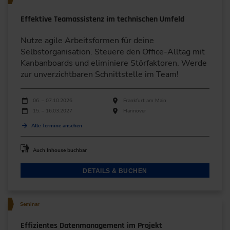
Effektive Teamassistenz im technischen Umfeld
Nutze agile Arbeitsformen für deine
Selbstorganisation. Steuere den Office-Alltag mit
Kanbanboards und eliminiere Störfaktoren. Werde
zur unverzichtbaren Schnittstelle im Team!
Durchführungen
Veranstaltungsdatum
Veranstaltungsort
06. – 07.10.2026
Frankfurt am Main
15. – 16.03.2027
Hannover
Alle Termine ansehen
Auch Inhouse buchbar
DETAILS & BUCHEN
Seminar
Effizientes Datenmanagement im Projekt