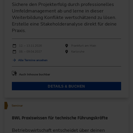
Sichere den Projekterfolg durch professionelles
Umfeldmanagement ab und lerne in dieser
Weiterbildung Konflikte wertschätzend zu lösen.
Erstelle eine Stakeholderanalyse direkt für deine
Praxis.
Durchführungen
Veranstaltungsdatum
Veranstaltungsort
12. – 13.11.2026
Frankfurt am Main
08. – 09.04.2027
Karlsruhe
Alle Termine ansehen
Auch Inhouse buchbar
DETAILS & BUCHEN
Seminar
BWL Praxiswissen für technische Führungskräfte
Betriebswirtschaft entscheidet über deinen