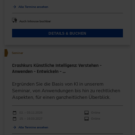
Alle Termine ansehen
Auch Inhouse buchbar
DETAILS & BUCHEN
Seminar
Crashkurs Künstliche Intelligenz: Verstehen –
Anwenden – Entwickeln – …
Ergründen Sie die Basis von KI in unserem
Seminar, von Anwendungen bis hin zu rechtlichen
Aspekten, für einen ganzheitlichen Überblick.
Durchführungen
Veranstaltungsdatum
Veranstaltungsort
02. – 03.11.2026
Online
15. – 16.03.2027
Online
Alle Termine ansehen