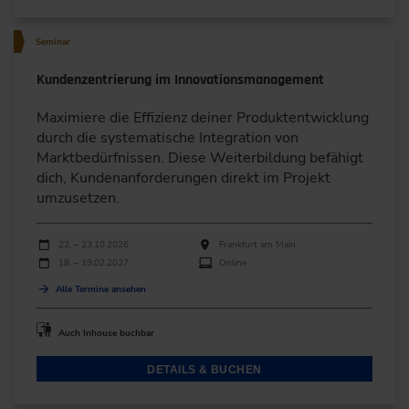
Seminar
Kundenzentrierung im Innovationsmanagement
Maximiere die Effizienz deiner Produktentwicklung
durch die systematische Integration von
Marktbedürfnissen. Diese Weiterbildung befähigt
dich, Kundenanforderungen direkt im Projekt
umzusetzen.
Durchführungen
Veranstaltungsdatum
Veranstaltungsort
22. – 23.10.2026
Frankfurt am Main
18. – 19.02.2027
Online
Alle Termine ansehen
Auch Inhouse buchbar
DETAILS & BUCHEN