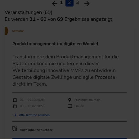
1
2
3
Veranstaltungen (69)
Es werden
31 - 60
von
69
Ergebnisse angezeigt
Seminar
Produktmanagement im digitalen Wandel
Transformiere dein Produktmanagement für die
Plattformökonomie und lerne in dieser
Weiterbildung innovative MVPs zu entwickeln.
Gestalte digitale Zwillinge und agile Prozesse
direkt im Team.
Durchführungen
Veranstaltungsdatum
Veranstaltungsort
01. – 02.10.2026
Frankfurt am Main
09. – 10.02.2027
Online
Alle Termine ansehen
Auch Inhouse buchbar