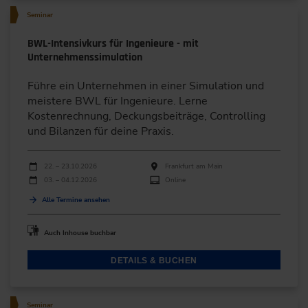
Seminar
BWL-Intensivkurs für Ingenieure - mit
Unternehmenssimulation
Führe ein Unternehmen in einer Simulation und
meistere BWL für Ingenieure. Lerne
Kostenrechnung, Deckungsbeiträge, Controlling
und Bilanzen für deine Praxis.
Durchführungen
Veranstaltungsdatum
Veranstaltungsort
22. – 23.10.2026
Frankfurt am Main
03. – 04.12.2026
Online
Alle Termine ansehen
Auch Inhouse buchbar
DETAILS & BUCHEN
Seminar