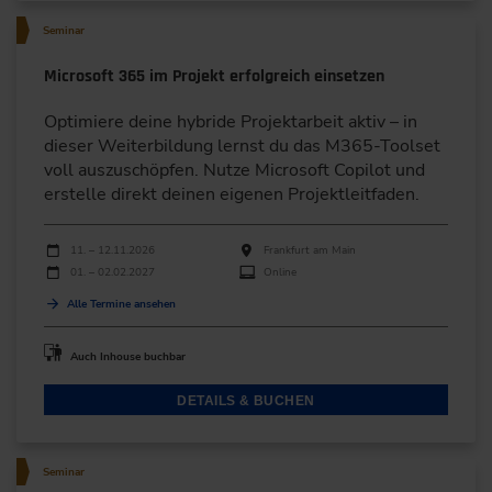
Seminar
Microsoft 365 im Projekt erfolgreich einsetzen
Optimiere deine hybride Projektarbeit aktiv – in
dieser Weiterbildung lernst du das M365-Toolset
voll auszuschöpfen. Nutze Microsoft Copilot und
erstelle direkt deinen eigenen Projektleitfaden.
Durchführungen
Veranstaltungsdatum
Veranstaltungsort
11. – 12.11.2026
Frankfurt am Main
01. – 02.02.2027
Online
Alle Termine ansehen
Auch Inhouse buchbar
DETAILS & BUCHEN
Seminar