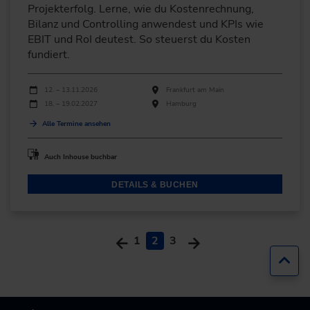
Projekterfolg. Lerne, wie du Kostenrechnung,
Bilanz und Controlling anwendest und KPIs wie
EBIT und RoI deutest. So steuerst du Kosten
fundiert.
Durchführungen
Veranstaltungsdatum
Veranstaltungsort
12. – 13.11.2026
Frankfurt am Main
18. – 19.02.2027
Hamburg
Alle Termine ansehen
Auch Inhouse buchbar
DETAILS & BUCHEN
1
2
3
Zur