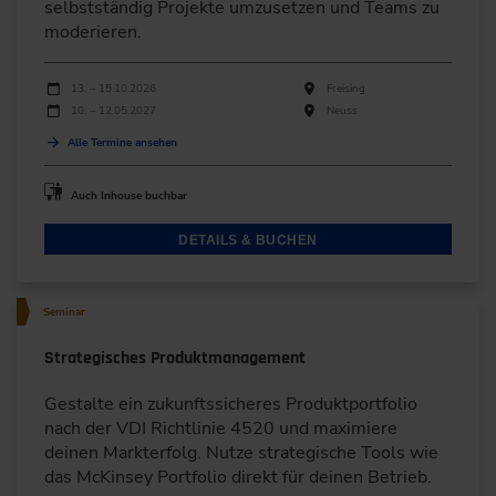
selbstständig Projekte umzusetzen und Teams zu
moderieren.
Durchführungen
Veranstaltungsdatum
Veranstaltungsort
13. – 15.10.2026
Freising
10. – 12.05.2027
Neuss
Alle Termine ansehen
Auch Inhouse buchbar
DETAILS & BUCHEN
Seminar
Strategisches Produktmanagement
Gestalte ein zukunftssicheres Produktportfolio
nach der VDI Richtlinie 4520 und maximiere
deinen Markterfolg. Nutze strategische Tools wie
das McKinsey Portfolio direkt für deinen Betrieb.