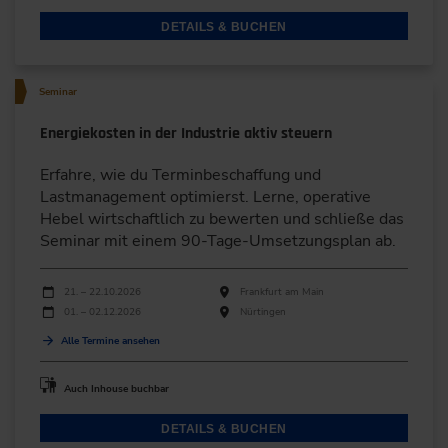
DETAILS & BUCHEN
Seminar
Energiekosten in der Industrie aktiv steuern
Erfahre, wie du Terminbeschaffung und
Lastmanagement optimierst. Lerne, operative
Hebel wirtschaftlich zu bewerten und schließe das
Seminar mit einem 90-Tage-Umsetzungsplan ab.
Durchführungen
Veranstaltungsdatum
Veranstaltungsort
21. – 22.10.2026
Frankfurt am Main
01. – 02.12.2026
Nürtingen
Alle Termine ansehen
Auch Inhouse buchbar
DETAILS & BUCHEN