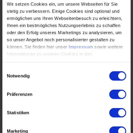
Globale Wertanalyse-Harmonisierung: Ein gemeinsamer
Wir setzen Cookies ein, um unsere Webseiten für Sie
Prozess für Amerika, China und Europa
stetig zu verbessern. Einige Cookies sind optional und
Globale Harmonisierung der VAVE-Prozesse
ermöglichen uns Ihren Webseitenbesuch zu erleichtern,
zur Schaffung eines einheitlichen
Ihnen ein bestmögliches Nutzungserlebnis zu schaffen
Verständnisses von Wertanalyse über alle
oder den Erfolg unseres Marketings zu analysieren, um
Regionen
so unser Angebot noch personalisierter gestalten zu
können. Sie finden hier unser
Impressum
sowie weitere
Definition von Vision, Mission und
Prozessrahmen im Rahmen eines dreitägigen
Informationen zu unseren Cookies in den
globalen Workshops
Datenschutzhinweisen
.
Einwilligungsauswahl
Einführung eines standardisierten, globalen
Notwendig
VAVE-Prozesses zur Steigerung von Effizienz
und Transparenz
Präferenzen
Stärkung der weltweiten Zusammenarbeit
zwischen Engineering, Einkauf und Produktion
durch gemeinsame KPIs und
Statistiken
Kommunikationsplattformen
Ausblick: Digitalisierung der VAVE-Plattform
Marketing