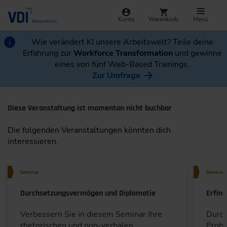
Konto
Warenkorb
Menü
Wie verändert KI unsere Arbeitswelt? Teile deine
Erfahrung zur
Workforce Transformation
und gewinne
eines von fünf Web-Based Trainings.
Zur Umfrage
Diese Veranstaltung ist momentan nicht buchbar
Die folgenden Veranstaltungen könnten dich
interessieren.
Seminar
Seminar
Durchsetzungsvermögen und Diplomatie
Erfin
Verbessern Sie in diesem Seminar Ihre
Durch
rhetorischen und non-verbalen
Probl