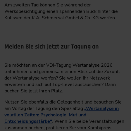
Am zweiten Tag können Sie während der
Praxisbeispiel
Werksbesichtigung einen spannenden Blick hinter die
Ausblick
Kulissen der K.A. Schmersal GmbH & Co. KG werfen.
Jonas Käufer, M. Sc.,
Industrial Engineer, K. A.
Schmersal GmbH & Co. KG, Wuppertal
Melden Sie sich jetzt zur Tagung an
09:30
Funktionenanalyse in der Wertanalyse – die neue
Richtlinie VDI 2803 Blatt 1
Sie möchten an der VDI-Tagung Wertanalyse 2026
teilnehmen und gemeinsam einen Blick auf die Zukunft
Begriffe und Elemente in der
der Wertanalyse werfen? Sie wollen Ihr Netzwerk
Funktionenanalyse
erweitern und sich auf Top-Level austauschen? Dann
Vorgehensweise bei der Erstellung einer
buchen Sie jetzt Ihren Platz.
Funktionenanalyse
Nutzen Sie ebenfalls die Gelegenheit und besuchen Sie
Erstellen einer Funktionenstruktur anhand
am Vortag der Tagung den Spezialtag
„Wertanalyse in
eines Beispiels
volatilen Zeiten: Psychologie, Mut und
Entscheidungsstärke“
. Wenn Sie beide Veranstaltungen
Auswahl des richtigen Abstraktionsgrades für
zusammen buchen, profitieren Sie vom Kombipreis.