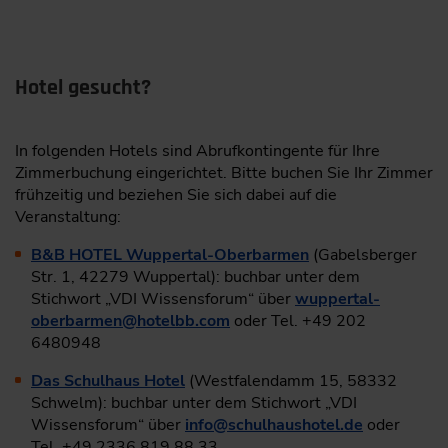
die Funktionen
Dipl.-Ing. (FH) Christoph Ruf,
Teamleiter Cost
und Value Engineering, TRILUX GmbH & Co.
KG, Arnsberg, Co-Autor: Stefan Wohnhas,
Hotel gesucht?
Fellbach
In folgenden Hotels sind Abrufkontingente für Ihre
10:00
Zimmerbuchung eingerichtet. Bitte buchen Sie Ihr Zimmer
Funktionenanalyse als Erfolgsfaktor für die China-
frühzeitig und beziehen Sie sich dabei auf die
Produktstrategie
Veranstaltung:
Optimierung der aktuellen Marktstrategie für
B&B HOTEL Wuppertal-Oberbarmen
(Gabelsberger
China
Str. 1, 42279 Wuppertal): buchbar unter dem
Stichwort „VDI Wissensforum“ über
wuppertal-
Erarbeitung von Lösungsansätzen, um die
oberbarmen
@
hotelbb.com
oder Tel. +49 202
Marktstrategie in China zu verbessern
6480948
Anwendung von Product Benchmarking und
Das Schulhaus Hotel
(Westfalendamm 15, 58332
Funktionenanalyse
Schwelm): buchbar unter dem Stichwort „VDI
Ableitung erfolgreicher Maßnahmen aus den
Wissensforum“ über
info
@
schulhaushotel.de
oder
Workshops
Tel. +49 2336 819 88 33