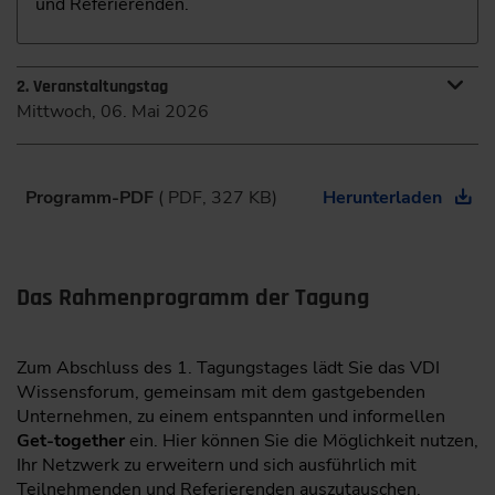
und Referierenden.
2. Veranstaltungstag
Mittwoch, 06. Mai 2026
Moderation
Programm-PDF
( PDF, 327 KB)
Herunterladen
Michael Weißer
09:00
Das Rahmenprogramm der Tagung
Optimierungspotenziale sichtbar machen – MTM im Fokus
der Wertanalyse
Zum Abschluss des 1. Tagungstages lädt Sie das VDI
Was ist MTM? Historie und Zielsetzung
Wissensforum, gemeinsam mit dem gastgebenden
Unternehmen, zu einem entspannten und informellen
MTM im Kontext der Wertanalyse
Get-together
ein. Hier können Sie die Möglichkeit nutzen,
Ihr Netzwerk zu erweitern und sich ausführlich mit
Methodische Vorgehensweise
Teilnehmenden und Referierenden auszutauschen.