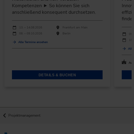
Kompetenzen ► So können Sie sich
Innov
anschließend konsequent durchsetzen.
effiz
finde
Durchführungen
Veranstaltungsdatum
Veranstaltungsort
13. – 14.08.2026
Frankfurt am Main
Durchfü
08. – 09.10.2026
Berlin
Verans
09.
19.
Alle Termine ansehen
Alle
Auc
DETAILS & BUCHEN
Projektmanagement