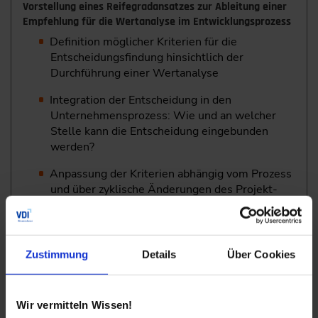
Vorstellung eines Reifegradansatzes zur Ableitung einer
Empfehlung für die Wertanalyse im Entwicklungsprozess
Definition möglicher Kriterien für die
Entscheidungsfindung hinsichtlich der
Durchführung einer Wertanalyse
Integration der Entscheidung in den
Unternehmensprozess: Wie und an welcher
Stelle kann die Entscheidung eingebunden
werden?
Anpassung der Kriterien abhängig vom Prozess
und über zyklische Änderungen des Projekt-
und Produktumfeldes (Wertanalyseobjekt)
Dipl.-Wirtsch.-Ing. Carolin Prager,
Cost
Engineer, Schaeffler Technologies AG & Co.
KG, Schweinfurt
Zustimmung
Details
Über Cookies
13:45
Wir vermitteln Wissen!