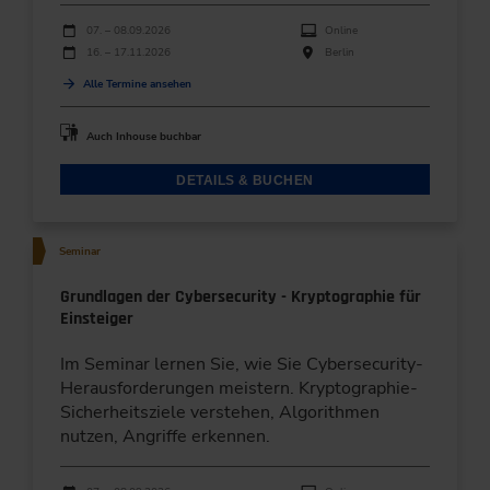
Durchführungen
Veranstaltungsdatum
Veranstaltungsort
07. – 08.09.2026
Online
16. – 17.11.2026
Berlin
Alle Termine ansehen
Auch Inhouse buchbar
DETAILS & BUCHEN
Seminar
Grundlagen der Cybersecurity - Kryptographie für
Einsteiger
Im Seminar lernen Sie, wie Sie Cybersecurity-
Herausforderungen meistern. Kryptographie-
Sicherheitsziele verstehen, Algorithmen
nutzen, Angriffe erkennen.
Durchführungen