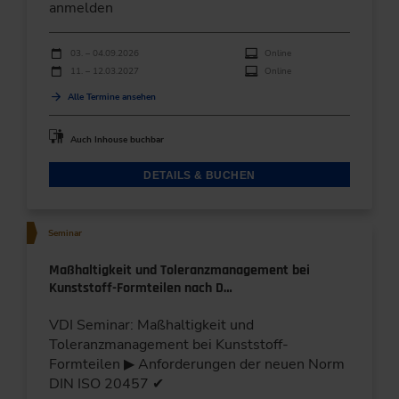
anmelden
Durchführungen
Veranstaltungsdatum
Veranstaltungsort
03. – 04.09.2026
Online
11. – 12.03.2027
Online
Alle Termine ansehen
Auch Inhouse buchbar
DETAILS & BUCHEN
Seminar
Maßhaltigkeit und Toleranzmanagement bei
Kunststoff-Formteilen nach D…
VDI Seminar: Maßhaltigkeit und
Toleranzmanagement bei Kunststoff-
Formteilen ▶ Anforderungen der neuen Norm
DIN ISO 20457 ✔