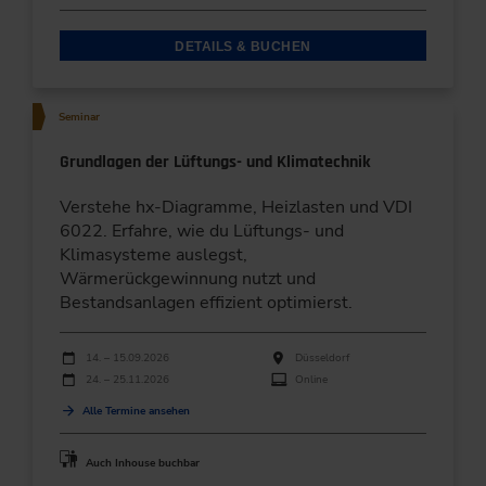
DETAILS & BUCHEN
Seminar
Grundlagen der Lüftungs- und Klimatechnik
Verstehe hx-Diagramme, Heizlasten und VDI
6022. Erfahre, wie du Lüftungs- und
Klimasysteme auslegst,
Wärmerückgewinnung nutzt und
Bestandsanlagen effizient optimierst.
Durchführungen
Veranstaltungsdatum
Veranstaltungsort
14. – 15.09.2026
Düsseldorf
24. – 25.11.2026
Online
Alle Termine ansehen
Auch Inhouse buchbar