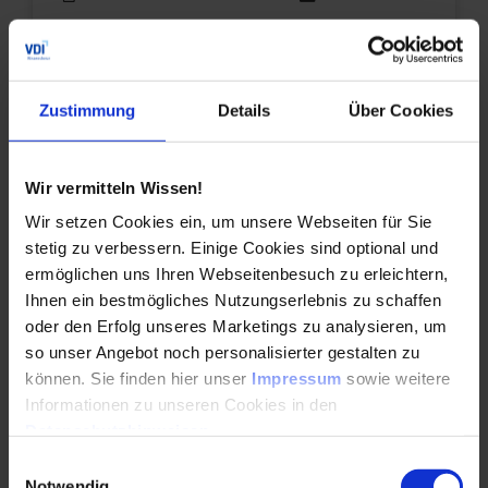
Alle Termine ansehen
Auch Inhouse buchbar
Zustimmung
Details
Über Cookies
DETAILS & BUCHEN
Wir vermitteln Wissen!
Seminar
Wir setzen Cookies ein, um unsere Webseiten für Sie
Honorar- und Vertragsrecht für Planer -
stetig zu verbessern. Einige Cookies sind optional und
Ingenieurvertragsrecht
ermöglichen uns Ihren Webseitenbesuch zu erleichtern,
Ihnen ein bestmögliches Nutzungserlebnis zu schaffen
Lernen Sie in diesem Seminar zum
oder den Erfolg unseres Marketings zu analysieren, um
Ingenieurvertragsrecht, wie ein Vertrag
zustande kommt und worauf Sie dabei achten
so unser Angebot noch personalisierter gestalten zu
sollten. ▶ Mehr Infos.
können. Sie finden hier unser
Impressum
sowie weitere
Informationen zu unseren Cookies in den
Datenschutzhinweisen
.
Durchführungen
Veranstaltungsdatum
Veranstaltungsort
08.09.2026
Online
01.12.2026
Online
Einwilligungsauswahl
Notwendig