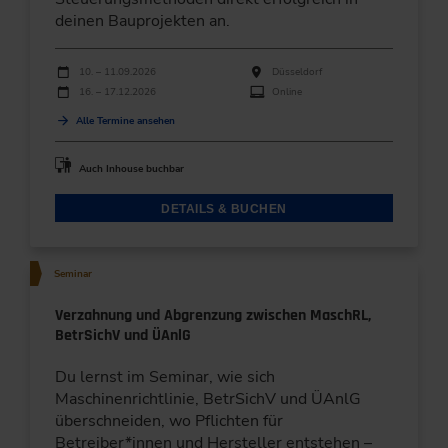
deinen Bauprojekten an.
Durchführungen
Veranstaltungsdatum
Veranstaltungsort
10. – 11.09.2026
Düsseldorf
16. – 17.12.2026
Online
Alle Termine ansehen
Auch Inhouse buchbar
DETAILS & BUCHEN
Seminar
Verzahnung und Abgrenzung zwischen MaschRL,
BetrSichV und ÜAnlG
Du lernst im Seminar, wie sich
Maschinenrichtlinie, BetrSichV und ÜAnlG
überschneiden, wo Pflichten für
Betreiber*innen und Hersteller entstehen –