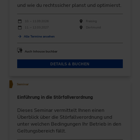
und wie du rechtssicher planst und optimierst.
Durchführungen
Veranstaltungsdatum
Veranstaltungsort
10. – 11.09.2026
Freising
11. – 12.03.2027
Dortmund
Alle Termine ansehen
Auch Inhouse buchbar
DETAILS & BUCHEN
Seminar
Einführung in die Störfallverordnung
Dieses Seminar vermittelt Ihnen einen
Überblick über die Störfallverordnung und
unter welchen Bedingungen Ihr Betrieb in den
Geltungsbereich fällt.