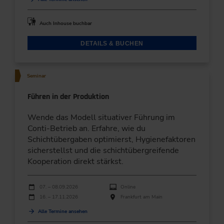
Auch Inhouse buchbar
DETAILS & BUCHEN
Seminar
Führen in der Produktion
Wende das Modell situativer Führung im
Conti-Betrieb an. Erfahre, wie du
Schichtübergaben optimierst, Hygienefaktoren
sicherstellst und die schichtübergreifende
Kooperation direkt stärkst.
Durchführungen
Veranstaltungsdatum
Veranstaltungsort
07. – 08.09.2026
Online
16. – 17.11.2026
Frankfurt am Main
Alle Termine ansehen