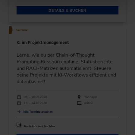
DETAILS & BUCHEN
Seminar
KI im Projektmanagement
Lerne, wie du per Chain-of-Thought
Prompting Ressourcenpläne, Statusberichte
und RACI-Matrizen automatisierst. Steuere
deine Projekte mit KI-Workflows effizient und
datenbasiert!
Durchführungen
Veranstaltungsdatum
Veranstaltungsort
09. – 10.09.2026
Hannover
13. – 14.10.2026
Online
Alle Termine ansehen
Auch Inhouse buchbar