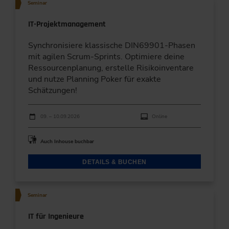
Seminar
IT-Projektmanagement
Synchronisiere klassische DIN69901-Phasen
mit agilen Scrum-Sprints. Optimiere deine
Ressourcenplanung, erstelle Risikoinventare
und nutze Planning Poker für exakte
Schätzungen!
Durchführungen
Veranstaltungsdatum
Veranstaltungsort
09. – 10.09.2026
Online
Auch Inhouse buchbar
DETAILS & BUCHEN
Seminar
IT für Ingenieure