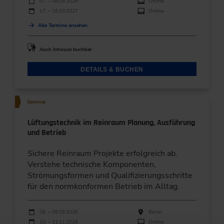
Veranstaltungsdatum
Veranstaltungsort
07. – 08.09.2026
Online
17. – 18.03.2027
Online
Alle Termine ansehen
Auch Inhouse buchbar
DETAILS & BUCHEN
Seminar
Lüftungstechnik im Reinraum Planung, Ausführung
und Betrieb
Sichere Reinraum Projekte erfolgreich ab.
Verstehe technische Komponenten,
Strömungsformen und Qualifizierungsschritte
für den normkonformen Betrieb im Alltag.
Durchführungen
Veranstaltungsdatum
Veranstaltungsort
08. – 09.09.2026
Berlin
10. – 11.11.2026
Online