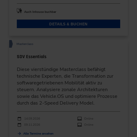
Auch Inhouse buchbar
DETAILS & BUCHEN
Masterclass
SDV Essentials
Diese vierstündige Masterclass befähigt
technische Experten, die Transformation zur
softwaregetriebenen Mobilität aktiv zu
steuern. Analysiere zonale Architekturen
sowie das Vehicle.OS und optimiere Prozesse
durch das 2-Speed Delivery Model.
Durchführungen
Veranstaltungsdatum
Veranstaltungsort
14.09.2026
Online
09.11.2026
Online
Alle Termine ansehen