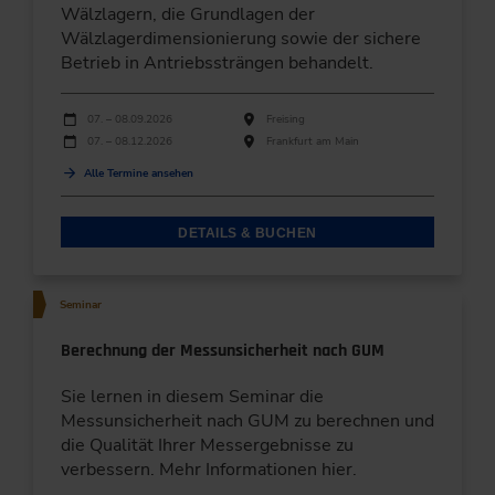
Wälzlagern, die Grundlagen der
Wälzlagerdimensionierung sowie der sichere
Betrieb in Antriebssträngen behandelt.
Durchführungen
Veranstaltungsdatum
Veranstaltungsort
07. – 08.09.2026
Freising
07. – 08.12.2026
Frankfurt am Main
Alle Termine ansehen
DETAILS & BUCHEN
Seminar
Berechnung der Messunsicherheit nach GUM
Sie lernen in diesem Seminar die
Messunsicherheit nach GUM zu berechnen und
die Qualität Ihrer Messergebnisse zu
verbessern. Mehr Informationen hier.