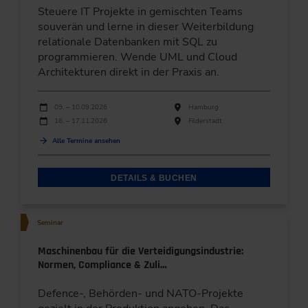
Steuere IT Projekte in gemischten Teams
souverän und lerne in dieser Weiterbildung
relationale Datenbanken mit SQL zu
programmieren. Wende UML und Cloud
Architekturen direkt in der Praxis an.
Durchführungen
Veranstaltungsdatum
Veranstaltungsort
09. – 10.09.2026
Hamburg
16. – 17.11.2026
Filderstadt
Alle Termine ansehen
DETAILS & BUCHEN
Seminar
Maschinenbau für die Verteidigungsindustrie:
Normen, Compliance & Zuli…
Defence-, Behörden- und NATO-Projekte