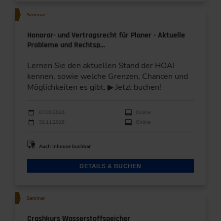
Seminar
Honorar- und Vertragsrecht für Planer - Aktuelle
Probleme und Rechtsp…
Lernen Sie den aktuellen Stand der HOAI
kennen, sowie welche Grenzen, Chancen und
Möglichkeiten es gibt. ▶ Jetzt buchen!
Durchführungen
Veranstaltungsdatum
Veranstaltungsort
07.09.2026
Online
30.11.2026
Online
Auch Inhouse buchbar
DETAILS & BUCHEN
Seminar
Crashkurs Wasserstoffspeicher