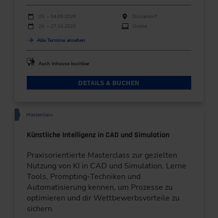
Durchführungen
Veranstaltungsdatum
Veranstaltungsort
03. – 04.09.2026
Düsseldorf
26. – 27.10.2026
Online
Alle Termine ansehen
Auch Inhouse buchbar
DETAILS & BUCHEN
Masterclass
Künstliche Intelligenz in CAD und Simulation
Praxisorientierte Masterclass zur gezielten
Nutzung von KI in CAD und Simulation. Lerne
Tools, Prompting-Techniken und
Automatisierung kennen, um Prozesse zu
optimieren und dir Wettbewerbsvorteile zu
sichern.