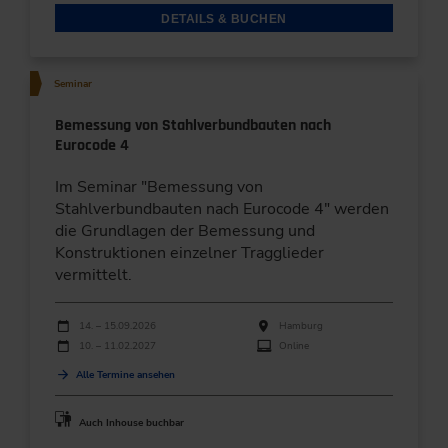
DETAILS & BUCHEN
Seminar
Bemessung von Stahlverbundbauten nach
Eurocode 4
Im Seminar "Bemessung von
Stahlverbundbauten nach Eurocode 4" werden
die Grundlagen der Bemessung und
Konstruktionen einzelner Tragglieder
vermittelt.
Durchführungen
Veranstaltungsdatum
Veranstaltungsort
14. – 15.09.2026
Hamburg
10. – 11.02.2027
Online
Alle Termine ansehen
Auch Inhouse buchbar