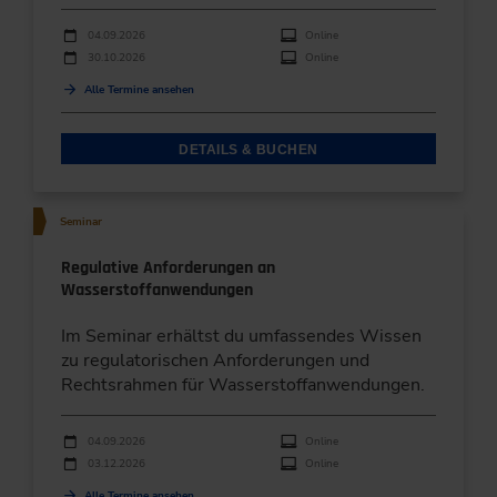
Durchführungen
Veranstaltungsdatum
Veranstaltungsort
04.09.2026
Online
30.10.2026
Online
Alle Termine ansehen
DETAILS & BUCHEN
Seminar
Regulative Anforderungen an
Wasserstoffanwendungen
Im Seminar erhältst du umfassendes Wissen
zu regulatorischen Anforderungen und
Rechtsrahmen für Wasserstoffanwendungen.
Durchführungen
Veranstaltungsdatum
Veranstaltungsort
04.09.2026
Online
03.12.2026
Online
Alle Termine ansehen