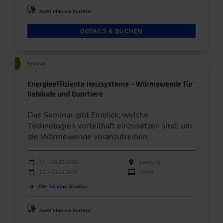
Auch Inhouse buchbar
DETAILS & BUCHEN
Seminar
Energieeffiziente Heizsysteme – Wärmewende für
Gebäude und Quartiere
Das Seminar gibt Einblick, welche
Technologien vorteilhaft einzusetzen sind, um
die Wärmewende voranzutreiben.
Durchführungen
Veranstaltungsdatum
Veranstaltungsort
07. – 08.09.2026
Hamburg
12. – 13.11.2026
Online
Alle Termine ansehen
Auch Inhouse buchbar