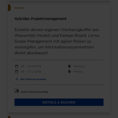
Seminar
Hybrides Projektmanagement
Erstelle deinen eigenen Werkzeugkoffer aus
Wasserfall-Modell und Kanban Board. Lerne,
Scope Management mit agilen Rollen zu
verknüpfen, um Informationsasymmetrien
direkt abzubauen!
Durchführungen
Veranstaltungsdatum
Veranstaltungsort
09. – 10.09.2026
Hamburg
16. – 17.11.2026
Freising
Alle Termine ansehen
Auch Inhouse buchbar
DETAILS & BUCHEN