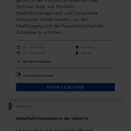
gezielt in der Produktion angehen. Das
Seminar zeigt, wie Normen,
Qualitätsmanagement und Compliance
erfolgreich erfüllt werden, um den
Marktzugang und die Projektsicherheit für
Zulieferer zu erhöhen.
Durchführungen
Veranstaltungsdatum
Veranstaltungsort
09. – 10.09.2026
Hamburg
04. – 05.11.2026
Dresden
Alle Termine ansehen
Auch Inhouse buchbar
DETAILS & BUCHEN
Masterclass
Dampfwärmepumpen in der Industrie
Lerne, wie du mit Abwärme effizient