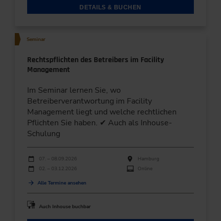
DETAILS & BUCHEN
Seminar
Rechtspflichten des Betreibers im Facility
Management
Im Seminar lernen Sie, wo
Betreiberverantwortung im Facility
Management liegt und welche rechtlichen
Pflichten Sie haben. ✔ Auch als Inhouse-
Schulung
Durchführungen
Veranstaltungsdatum
Veranstaltungsort
07. – 08.09.2026
Hamburg
02. – 03.12.2026
Online
Alle Termine ansehen
Auch Inhouse buchbar