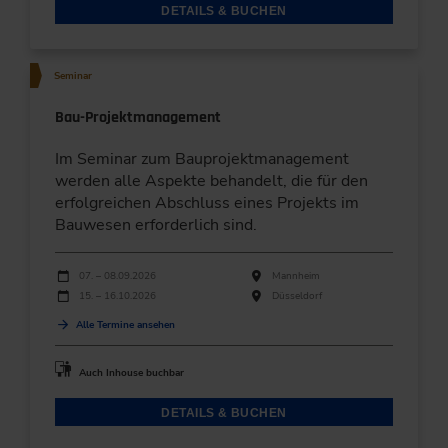
DETAILS & BUCHEN
Seminar
Bau-Projektmanagement
Im Seminar zum Bauprojektmanagement
werden alle Aspekte behandelt, die für den
erfolgreichen Abschluss eines Projekts im
Bauwesen erforderlich sind.
Durchführungen
Veranstaltungsdatum
Veranstaltungsort
07. – 08.09.2026
Mannheim
15. – 16.10.2026
Düsseldorf
Alle Termine ansehen
Auch Inhouse buchbar
DETAILS & BUCHEN