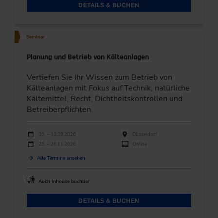
DETAILS & BUCHEN
Seminar
Planung und Betrieb von Kälteanlagen
Vertiefen Sie Ihr Wissen zum Betrieb von
Kälteanlagen mit Fokus auf Technik, natürliche
Kältemittel, Recht, Dichtheitskontrollen und
Betreiberpflichten.
Durchführungen
Veranstaltungsdatum
Veranstaltungsort
09. – 10.09.2026
Düsseldorf
25. – 26.11.2026
Online
Alle Termine ansehen
Auch Inhouse buchbar
DETAILS & BUCHEN