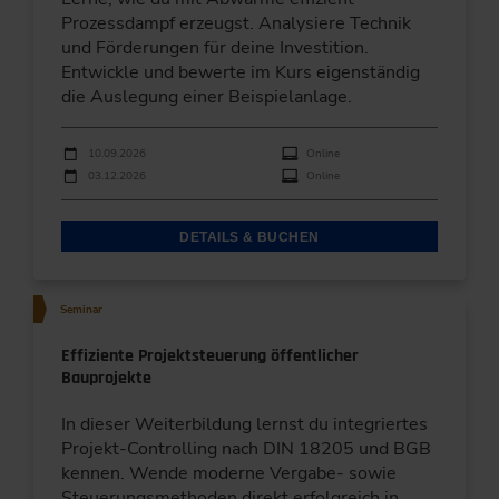
Prozessdampf erzeugst. Analysiere Technik
und Förderungen für deine Investition.
Entwickle und bewerte im Kurs eigenständig
die Auslegung einer Beispielanlage.
Durchführungen
Veranstaltungsdatum
Veranstaltungsort
10.09.2026
Online
03.12.2026
Online
DETAILS & BUCHEN
Seminar
Effiziente Projektsteuerung öffentlicher
Bauprojekte
In dieser Weiterbildung lernst du integriertes
Projekt-Controlling nach DIN 18205 und BGB
kennen. Wende moderne Vergabe- sowie
Steuerungsmethoden direkt erfolgreich in