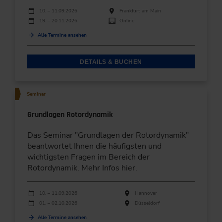
Durchführungen
Veranstaltungsdatum
Veranstaltungsort
10. – 11.09.2026
Frankfurt am Main
19. – 20.11.2026
Online
Alle Termine ansehen
DETAILS & BUCHEN
Seminar
Grundlagen Rotordynamik
Das Seminar "Grundlagen der Rotordynamik"
beantwortet Ihnen die häufigsten und
wichtigsten Fragen im Bereich der
Rotordynamik. Mehr Infos hier.
Durchführungen
Veranstaltungsdatum
Veranstaltungsort
10. – 11.09.2026
Hannover
01. – 02.10.2026
Düsseldorf
Alle Termine ansehen