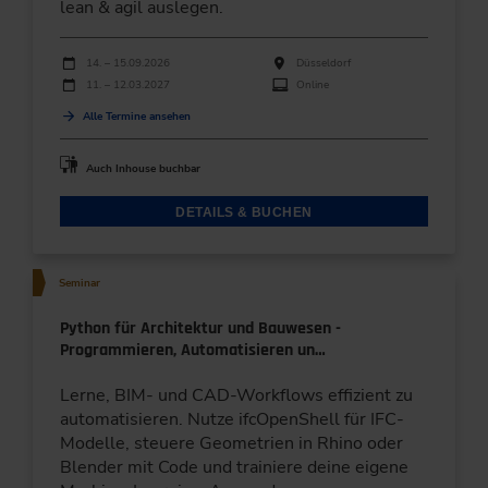
lean & agil auslegen.
Durchführungen
Veranstaltungsdatum
Veranstaltungsort
14. – 15.09.2026
Düsseldorf
11. – 12.03.2027
Online
Alle Termine ansehen
Auch Inhouse buchbar
DETAILS & BUCHEN
Seminar
Python für Architektur und Bauwesen -
Programmieren, Automatisieren un…
Lerne, BIM- und CAD-Workflows effizient zu
automatisieren. Nutze ifcOpenShell für IFC-
Modelle, steuere Geometrien in Rhino oder
Blender mit Code und trainiere deine eigene