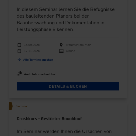
In diesem Seminar lernen Sie die Befugnisse
des bauleitenden Planers bei der
Bauüberwachung und Dokumentation in
Leistungsphase 8 kennen.
Durchführungen
Veranstaltungsdatum
Veranstaltungsort
15.09.2026
Frankfurt am Main
17.11.2026
Online
Alle Termine ansehen
Auch Inhouse buchbar
DETAILS & BUCHEN
Seminar
Crashkurs - Gestörter Bauablauf
Im Seminar werden Ihnen die Ursachen von