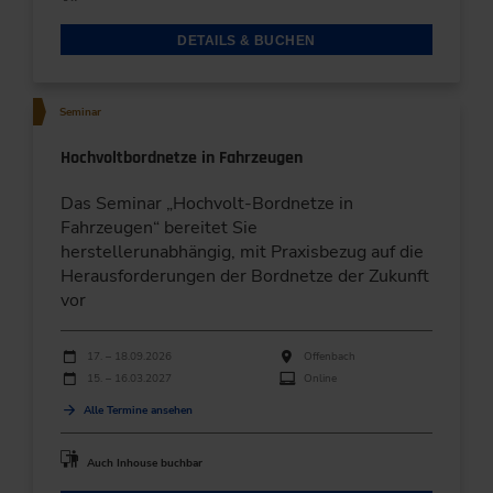
DETAILS & BUCHEN
Seminar
Hochvoltbordnetze in Fahrzeugen
Das Seminar „Hochvolt-Bordnetze in
Fahrzeugen“ bereitet Sie
herstellerunabhängig, mit Praxisbezug auf die
Herausforderungen der Bordnetze der Zukunft
vor
Durchführungen
Veranstaltungsdatum
Veranstaltungsort
17. – 18.09.2026
Offenbach
15. – 16.03.2027
Online
Alle Termine ansehen
Auch Inhouse buchbar