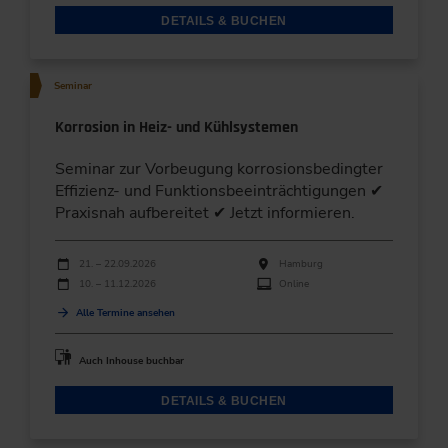
DETAILS & BUCHEN
Seminar
Korrosion in Heiz- und Kühlsystemen
Seminar zur Vorbeugung korrosionsbedingter
Effizienz- und Funktionsbeeinträchtigungen ✔
Praxisnah aufbereitet ✔ Jetzt informieren.
Durchführungen
Veranstaltungsdatum
Veranstaltungsort
21. – 22.09.2026
Hamburg
10. – 11.12.2026
Online
Alle Termine ansehen
Auch Inhouse buchbar
DETAILS & BUCHEN