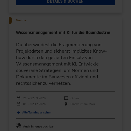
DETAILS & BUCHEN
Seminar
Wissensmanagement mit KI für die Bauindustrie
Du überwindest die Fragmentierung von
Projektdaten und sicherst implizites Know-
how durch den gezielten Einsatz von
Wissensmanagement mit KI. Entwickle
souveräne Strategien, um Normen und
Dokumente im Bauwesen effizient und
rechtssicher zu vernetzen.
Durchführungen
Veranstaltungsdatum
Veranstaltungsort
21. – 22.09.2026
Online
01. – 02.12.2026
Frankfurt am Main
Alle Termine ansehen
Auch Inhouse buchbar