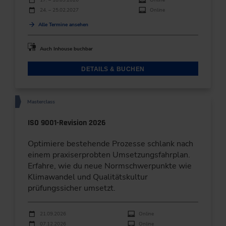
24. – 25.02.2027
Online
Alle Termine ansehen
Auch Inhouse buchbar
DETAILS & BUCHEN
Masterclass
ISO 9001-Revision 2026
Optimiere bestehende Prozesse schlank nach
einem praxiserprobten Umsetzungsfahrplan.
Erfahre, wie du neue Normschwerpunkte wie
Klimawandel und Qualitätskultur
prüfungssicher umsetzt.
Durchführungen
Veranstaltungsdatum
Veranstaltungsort
21.09.2026
Online
07.12.2026
Online