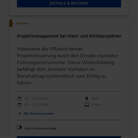
DETAILS & BUCHEN
Seminar
Projektmanagement bei Klein- und Mittelprojekten
Maximiere die Effizienz deiner
Projektsteuerung durch den Einsatz erprobter
Führungsinstrumente. Diese Weiterbildung
befähigt dich, kleinere Vorhaben im
Berufsalltag systematisch zum Erfolg zu
führen.
Durchführungen
Veranstaltungsdatum
Veranstaltungsort
15. – 17.09.2026
Wien
10. – 12.11.2026
Online
Alle Termine ansehen
Auch Inhouse buchbar