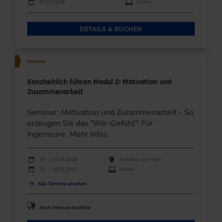
02.12.2026
Online
DETAILS & BUCHEN
Seminar
Ganzheitlich führen Modul 2: Motivation und
Zusammenarbeit
Seminar: Motivation und Zusammenarbeit - So
erzeugen Sie das "Wir-Gefühl"! Für
Ingenieure. Mehr Infos.
Durchführungen
Veranstaltungsdatum
Veranstaltungsort
15. – 16.09.2026
Frankfurt am Main
15. – 16.02.2027
Online
Alle Termine ansehen
Auch Inhouse buchbar