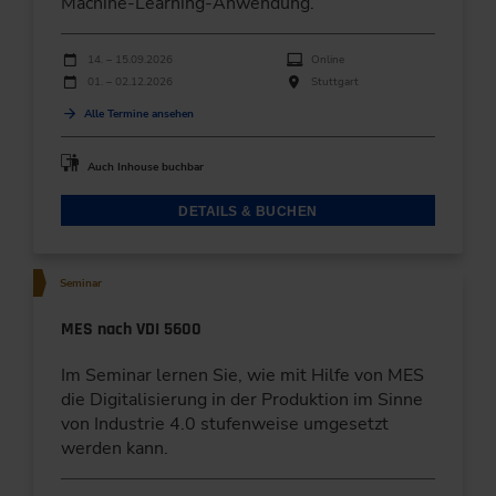
Machine-Learning-Anwendung.
Durchführungen
Veranstaltungsdatum
Veranstaltungsort
14. – 15.09.2026
Online
01. – 02.12.2026
Stuttgart
Alle Termine ansehen
Auch Inhouse buchbar
DETAILS & BUCHEN
Seminar
MES nach VDI 5600
Im Seminar lernen Sie, wie mit Hilfe von MES
die Digitalisierung in der Produktion im Sinne
von Industrie 4.0 stufenweise umgesetzt
werden kann.