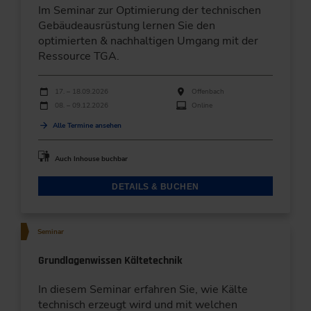
Im Seminar zur Optimierung der technischen
Gebäudeausrüstung lernen Sie den
optimierten & nachhaltigen Umgang mit der
Ressource TGA.
Durchführungen
Veranstaltungsdatum
Veranstaltungsort
17. – 18.09.2026
Offenbach
08. – 09.12.2026
Online
Alle Termine ansehen
Auch Inhouse buchbar
DETAILS & BUCHEN
Seminar
Grundlagenwissen Kältetechnik
In diesem Seminar ­erfahren Sie, wie Kälte
technisch erzeugt wird und mit welchen