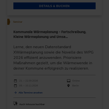
DETAILS & BUCHEN
Seminar
Kommunale Wärmeplanung – Fortschreibung,
Kleine Wärmeplanung und Umse…
Lerne, den neuen Datenstandard
XWärmeplanung sowie die Novelle des WPG
2026 effizient anzuwenden. Priorisiere
Maßnahmen gezielt, um die Wärmewende in
deiner Kommune erfolgreich zu realisieren.
Durchführungen
Veranstaltungsdatum
Veranstaltungsort
21. – 22.09.2026
Online
09. – 10.11.2026
Berlin
Alle Termine ansehen
Auch Inhouse buchbar