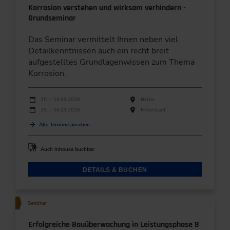
Korrosion verstehen und wirksam verhindern -
Grundseminar
Das Seminar vermittelt Ihnen neben viel
Detailkenntnissen auch ein recht breit
aufgestelltes Grundlagenwissen zum Thema
Korrosion.
Durchführungen
Veranstaltungsdatum
Veranstaltungsort
15. – 16.09.2026
Berlin
25. – 26.11.2026
Filderstadt
Alle Termine ansehen
Auch Inhouse buchbar
DETAILS & BUCHEN
Seminar
Erfolgreiche Bauüberwachung in Leistungsphase 8