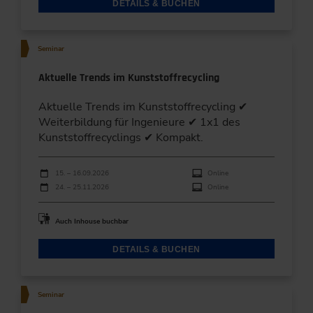
DETAILS & BUCHEN
Seminar
Aktuelle Trends im Kunststoffrecycling
Aktuelle Trends im Kunststoffrecycling ✔
Weiterbildung für Ingenieure ✔ 1x1 des
Kunststoffrecyclings ✔ Kompakt.
Durchführungen
Veranstaltungsdatum
Veranstaltungsort
15. – 16.09.2026
Online
24. – 25.11.2026
Online
Auch Inhouse buchbar
DETAILS & BUCHEN
Seminar