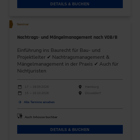
DETAILS & BUCHEN
Seminar
Nachtrags- und Mängelmanagement nach VOB/B
Einführung ins Baurecht für Bau- und
Projektleiter ✔ Nachtragsmanagement &
Mängelmanagement in der Praxis ✔ Auch für
Nichtjuristen
Durchführungen
Veranstaltungsdatum
Veranstaltungsort
17. – 18.09.2026
Hamburg
15. – 16.10.2026
Düsseldorf
Alle Termine ansehen
Auch Inhouse buchbar
DETAILS & BUCHEN