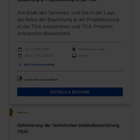
Am Ende des Seminars sind Sie in der Lage,
die Rolle der Bauleitung & der Projektleitung
in der TGA einzuordnen und TGA-Projekte
erfolgreich abzuwickeln.
Durchführungen
Veranstaltungsdatum
Veranstaltungsort
17. – 18.09.2026
Frankfurt am Main
30.11. – 01.12.2026
Online
Alle Termine ansehen
Auch Inhouse buchbar
DETAILS & BUCHEN
Seminar
Optimierung der Technischen Gebäudeausrüstung
(TGA)