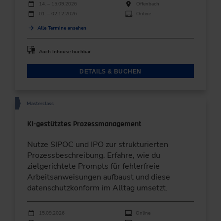
Durchführungen
Veranstaltungsdatum
Veranstaltungsort
14. – 15.09.2026
Offenbach
01. – 02.12.2026
Online
Alle Termine ansehen
Auch Inhouse buchbar
DETAILS & BUCHEN
Masterclass
KI-gestütztes Prozessmanagement
Nutze SIPOC und IPO zur strukturierten
Prozessbeschreibung. Erfahre, wie du
zielgerichtete Prompts für fehlerfreie
Arbeitsanweisungen aufbaust und diese
datenschutzkonform im Alltag umsetzt.
Durchführungen
Veranstaltungsdatum
Veranstaltungsort
15.09.2026
Online