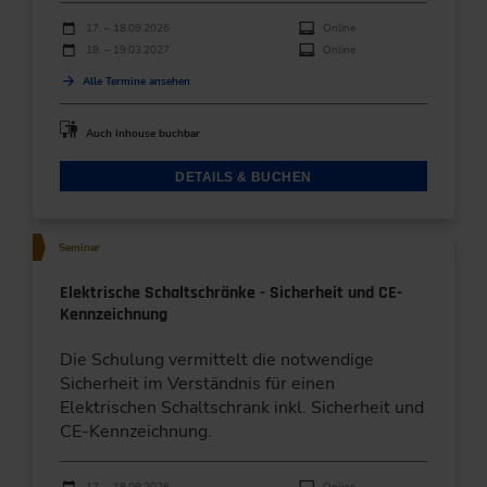
Durchführungen
Veranstaltungsdatum
Veranstaltungsort
17. – 18.09.2026
Online
18. – 19.03.2027
Online
Alle Termine ansehen
Auch Inhouse buchbar
DETAILS & BUCHEN
Seminar
Elektrische Schaltschränke - Sicherheit und CE-
Kennzeichnung
Die Schulung vermittelt die notwendige
Sicherheit im Verständnis für einen
Elektrischen Schaltschrank inkl. Sicherheit und
CE-Kennzeichnung.
Durchführungen
Veranstaltungsdatum
Veranstaltungsort
17. – 18.09.2026
Online