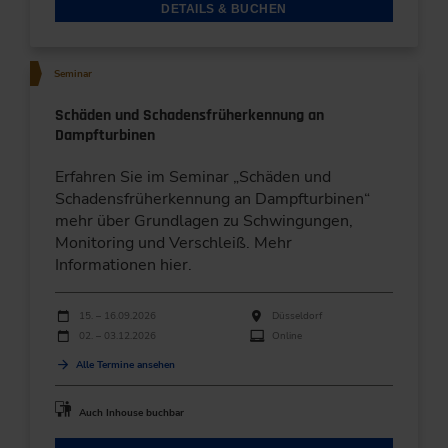
DETAILS & BUCHEN
Seminar
Schäden und Schadensfrüherkennung an
Dampfturbinen
Erfahren Sie im Seminar „Schäden und
Schadensfrüherkennung an Dampfturbinen“
mehr über Grundlagen zu Schwingungen,
Monitoring und Verschleiß. Mehr
Informationen hier.
Durchführungen
Veranstaltungsdatum
Veranstaltungsort
15. – 16.09.2026
Düsseldorf
02. – 03.12.2026
Online
Alle Termine ansehen
Auch Inhouse buchbar