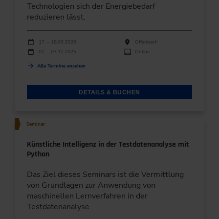
Technologien sich der Energiebedarf
reduzieren lässt.
Durchführungen
Veranstaltungsdatum
Veranstaltungsort
17. – 18.09.2026
Offenbach
02. – 03.12.2026
Online
Alle Termine ansehen
DETAILS & BUCHEN
Seminar
Künstliche Intelligenz in der Testdatenanalyse mit
Python
Das Ziel dieses Seminars ist die Vermittlung
von Grundlagen zur Anwendung von
maschinellen Lernverfahren in der
Testdatenanalyse.