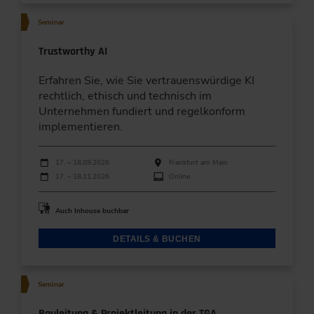
Seminar
Trustworthy AI
Erfahren Sie, wie Sie vertrauenswürdige KI
rechtlich, ethisch und technisch im
Unternehmen fundiert und regelkonform
implementieren.
Durchführungen
Veranstaltungsdatum
Veranstaltungsort
17. – 18.09.2026
Frankfurt am Main
17. – 18.11.2026
Online
Auch Inhouse buchbar
DETAILS & BUCHEN
Seminar
Bauleitung & Projektleitung in der TGA