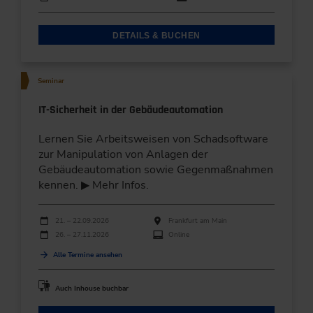
DETAILS & BUCHEN
Seminar
IT-Sicherheit in der Gebäudeautomation
Lernen Sie Arbeitsweisen von Schadsoftware
zur Manipulation von Anlagen der
Gebäudeautomation sowie Gegenmaßnahmen
kennen. ▶ Mehr Infos.
Durchführungen
Veranstaltungsdatum
Veranstaltungsort
21. – 22.09.2026
Frankfurt am Main
26. – 27.11.2026
Online
Alle Termine ansehen
Auch Inhouse buchbar