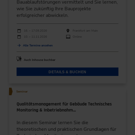
Bauablaufstörungen vermittelt und Sie lernen,
wie Sie zukünftig Ihre Bauprojekte
erfolgreicher abwickeln.
Durchführungen
Veranstaltungsdatum
Veranstaltungsort
16. – 17.09.2026
Frankfurt am Main
10. – 11.11.2026
Online
Alle Termine ansehen
Auch Inhouse buchbar
DETAILS & BUCHEN
Seminar
Qualitätsmanagement für Gebäude Technisches
Monitoring & Inbetriebnahm…
In diesem Seminar lernen Sie die
theoretischen und praktischen Grundlagen für