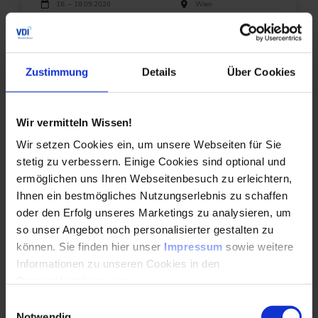
Durchführungen
Veranstaltungsdatum
Veranstaltungsort
16. – 18.09.2026
Wien
21. – 23.10.2026
Mannheim
Alle Termine ansehen
Zustimmung
Details
Über Cookies
Auch Inhouse buchbar
DETAILS & BUCHEN
Wir vermitteln Wissen!
Wir setzen Cookies ein, um unsere Webseiten für Sie
Seminar
stetig zu verbessern. Einige Cookies sind optional und
Membranfiltration - Selektive Trennung in der
ermöglichen uns Ihren Webseitenbesuch zu erleichtern,
Wasser- und Abwasseraufb…
Ihnen ein bestmögliches Nutzungserlebnis zu schaffen
oder den Erfolg unseres Marketings zu analysieren, um
Lerne Vorteile und Grenzen für den Einsatz der
so unser Angebot noch personalisierter gestalten zu
Membranfiltration bei spezifischen
können. Sie finden hier unser
Impressum
sowie weitere
Trennaufgaben in der Wasser- und
Informationen zu unseren Cookies in den
Abwasseraufbereitung kennen.
Datenschutzhinweisen
.
Durchführungen
Einwilligungsauswahl
Veranstaltungsdatum
Veranstaltungsort
16. – 17.09.2026
Düsseldorf
Notwendig
25. – 26.11.2026
Frankfurt am Main