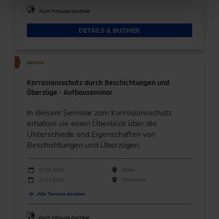
Auch Inhouse buchbar
DETAILS & BUCHEN
Seminar
Korrosionsschutz durch Beschichtungen und
Überzüge - Aufbauseminar
In diesem Seminar zum Korrosionsschutz
erhalten sie einen Überblick über die
Unterschiede und Eigenschaften von
Beschichtungen und Überzügen.
Durchführungen
Veranstaltungsdatum
Veranstaltungsort
17.09.2026
Berlin
27.11.2026
Filderstadt
Alle Termine ansehen
Auch Inhouse buchbar