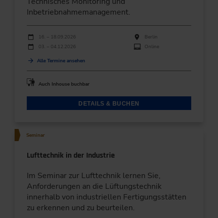
Technisches Monitoring und
Inbetriebnahmemanagement.
Durchführungen
Veranstaltungsdatum
Veranstaltungsort
16. – 18.09.2026
Berlin
03. – 04.12.2026
Online
Alle Termine ansehen
Auch Inhouse buchbar
DETAILS & BUCHEN
Seminar
Lufttechnik in der Industrie
Im Seminar zur Lufttechnik lernen Sie,
Anforderungen an die Lüftungstechnik
innerhalb von industriellen Fertigungsstätten
zu erkennen und zu beurteilen.