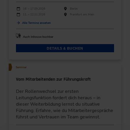
Durchführungen
Veranstaltungsdatum
Veranstaltungsort
16. – 17.09.2026
Berlin
11. – 12.11.2026
Frankfurt am Main
Alle Termine ansehen
Auch Inhouse buchbar
DETAILS & BUCHEN
Seminar
Vom Mitarbeitenden zur Führungskraft
Der Rollenwechsel zur ersten
Leitungsfunktion fordert dich heraus – in
dieser Weiterbildung lernst du situative
Führung. Erfahre, wie du Mitarbeitergespräche
führst und Vertrauen im Team gewinnst.