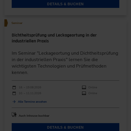
DETAILS & BUCHEN
Seminar
Dichtheitsprüfung und Leckageortung in der
industriellen Praxis
Im Seminar "Leckageortung und Dichtheitsprüfung
in der industriellen Praxis" lernen Sie die
wichtigsten Technologien und Prüfmethoden
kennen.
Durchführungen
Veranstaltungsdatum
Veranstaltungsort
18. – 19.08.2026
Online
10. – 11.11.2026
Online
Alle Termine ansehen
Auch Inhouse buchbar
DETAILS & BUCHEN