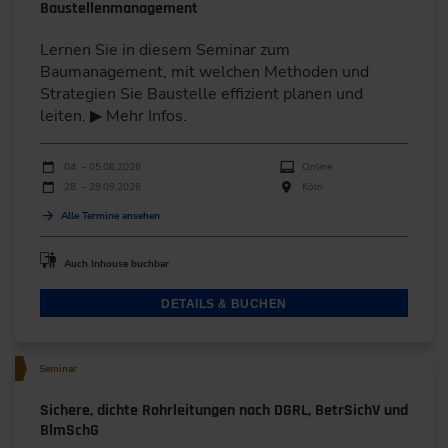
Baustellenmanagement
Lernen Sie in diesem Seminar zum
Baumanagement, mit welchen Methoden und
Strategien Sie Baustelle effizient planen und
leiten. ▶ Mehr Infos.
Durchführungen
Veranstaltungsdatum
Veranstaltungsort
04. – 05.08.2026
Online
28. – 29.09.2026
Köln
Alle Termine ansehen
Auch Inhouse buchbar
DETAILS & BUCHEN
Seminar
Sichere, dichte Rohrleitungen nach DGRL, BetrSichV und
BlmSchG