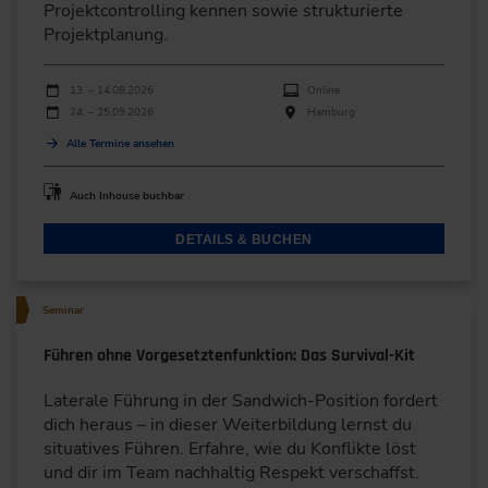
Projektcontrolling kennen sowie strukturierte
Projektplanung.
Durchführungen
Veranstaltungsdatum
Veranstaltungsort
13. – 14.08.2026
Online
24. – 25.09.2026
Hamburg
Alle Termine ansehen
Auch Inhouse buchbar
DETAILS & BUCHEN
Seminar
Führen ohne Vorgesetztenfunktion: Das Survival-Kit
Laterale Führung in der Sandwich-Position fordert
dich heraus – in dieser Weiterbildung lernst du
situatives Führen. Erfahre, wie du Konflikte löst
und dir im Team nachhaltig Respekt verschaffst.