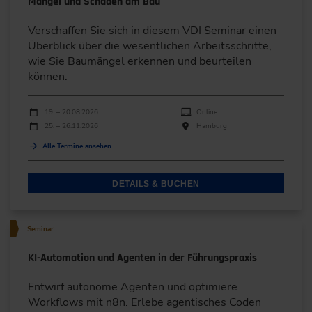
Mängel und Schäden am Bau
Verschaffen Sie sich in diesem VDI Seminar einen
Überblick über die wesentlichen Arbeitsschritte,
wie Sie Baumängel erkennen und beurteilen
können.
Durchführungen
Veranstaltungsdatum
Veranstaltungsort
19. – 20.08.2026
Online
25. – 26.11.2026
Hamburg
Alle Termine ansehen
DETAILS & BUCHEN
Seminar
KI-Automation und Agenten in der Führungspraxis
Entwirf autonome Agenten und optimiere
Workflows mit n8n. Erlebe agentisches Coden