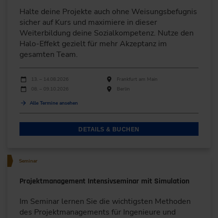
Halte deine Projekte auch ohne Weisungsbefugnis
sicher auf Kurs und maximiere in dieser
Weiterbildung deine Sozialkompetenz. Nutze den
Halo-Effekt gezielt für mehr Akzeptanz im
gesamten Team.
Durchführungen
Veranstaltungsdatum
Veranstaltungsort
13. – 14.08.2026
Frankfurt am Main
08. – 09.10.2026
Berlin
Alle Termine ansehen
DETAILS & BUCHEN
Seminar
Projektmanagement Intensivseminar mit Simulation
Im Seminar lernen Sie die wichtigsten Methoden
des Projektmanagements für Ingenieure und