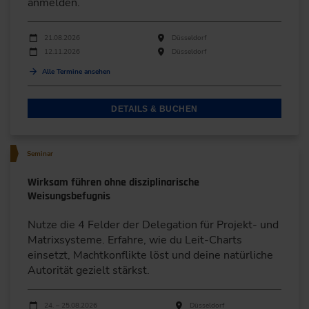
anmelden.
Durchführungen
Veranstaltungsdatum
Veranstaltungsort
21.08.2026
Düsseldorf
12.11.2026
Düsseldorf
Alle Termine ansehen
DETAILS & BUCHEN
Seminar
Wirksam führen ohne disziplinarische
Weisungsbefugnis
Nutze die 4 Felder der Delegation für Projekt- und
Matrixsysteme. Erfahre, wie du Leit-Charts
einsetzt, Machtkonflikte löst und deine natürliche
Autorität gezielt stärkst.
Durchführungen
Veranstaltungsdatum
Veranstaltungsort
24. – 25.08.2026
Düsseldorf