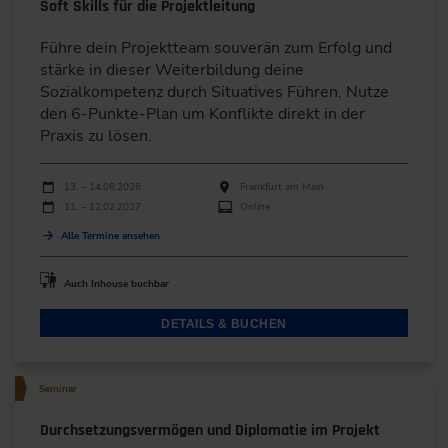
Soft Skills für die Projektleitung
Führe dein Projektteam souverän zum Erfolg und
stärke in dieser Weiterbildung deine
Sozialkompetenz durch Situatives Führen. Nutze
den 6-Punkte-Plan um Konflikte direkt in der
Praxis zu lösen.
Durchführungen
Veranstaltungsdatum
Veranstaltungsort
13. – 14.08.2026
Frankfurt am Main
11. – 12.02.2027
Online
Alle Termine ansehen
Auch Inhouse buchbar
DETAILS & BUCHEN
Seminar
Durchsetzungsvermögen und Diplomatie im Projekt