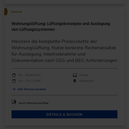
Seminar
Wohnungslüftung: Lüftungskonzepte und Auslegung
von Lüftungssystemen
Meistere die komplette Prozesskette der
Wohnungslüftung. Nutze konkrete Rechenansätze
für Auslegung, Inbetriebnahme und
Dokumentation nach GEG und BEG Anforderungen
Durchführungen
Veranstaltungsdatum
Veranstaltungsort
04. – 05.08.2026
Online
24. – 25.11.2026
Düsseldorf
Alle Termine ansehen
Auch Inhouse buchbar
DETAILS & BUCHEN