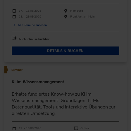
Durchführungen
Veranstaltungsdatum
Veranstaltungsort
17. – 18.08.2026
Hamburg
28. – 29.09.2026
Frankfurt am Main
Alle Termine ansehen
Auch Inhouse buchbar
DETAILS & BUCHEN
Seminar
KI im Wissensmanagement
Erhalte fundiertes Know-how zu KI im
Wissensmanagement: Grundlagen, LLMs,
Datenqualität, Tools und interaktive Übungen zur
direkten Umsetzung.
Durchführungen
Veranstaltungsdatum
Veranstaltungsort
17. – 18.08.2026
Online