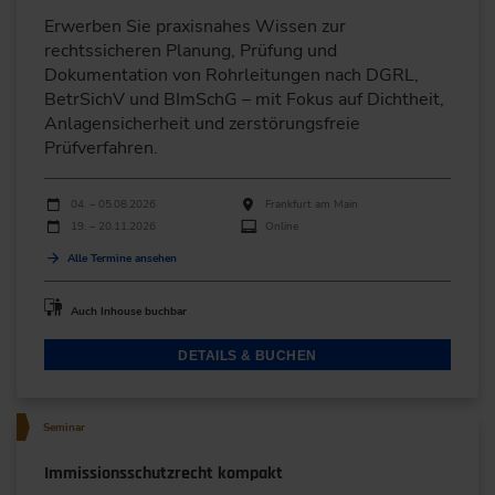
Erwerben Sie praxisnahes Wissen zur
rechtssicheren Planung, Prüfung und
Dokumentation von Rohrleitungen nach DGRL,
BetrSichV und BImSchG – mit Fokus auf Dichtheit,
Anlagensicherheit und zerstörungsfreie
Prüfverfahren.
Durchführungen
Veranstaltungsdatum
Veranstaltungsort
04. – 05.08.2026
Frankfurt am Main
19. – 20.11.2026
Online
Alle Termine ansehen
Auch Inhouse buchbar
DETAILS & BUCHEN
Seminar
Immissionsschutzrecht kompakt