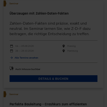
Seminar
Überzeugen mit Zahlen-Daten-Fakten
Zahlen-Daten-Fakten sind präzise, exakt und
neutral. Im Seminar lernen Sie, wie Z-D-F dazu
beitragen, die richtige Entscheidung zu treffen.
Durchführungen
Veranstaltungsdatum
Veranstaltungsort
04. – 05.08.2026
Freising
28. – 29.10.2026
Hamburg
Alle Termine ansehen
Auch Inhouse buchbar
DETAILS & BUCHEN
Seminar
Perfekte Bauleitung – Crashkurs zum effizienten