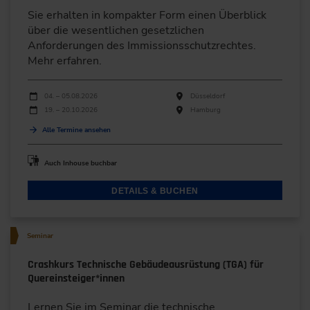
Sie erhalten in kompakter Form einen Überblick
über die wesentlichen gesetzlichen
Anforderungen des Immissionsschutzrechtes.
Mehr erfahren.
Durchführungen
Veranstaltungsdatum
Veranstaltungsort
04. – 05.08.2026
Düsseldorf
19. – 20.10.2026
Hamburg
Alle Termine ansehen
Auch Inhouse buchbar
DETAILS & BUCHEN
Seminar
Crashkurs Technische Gebäudeausrüstung (TGA) für
Quereinsteiger*innen
Lernen Sie im Seminar die technische