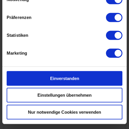
DETAILS & BUCHEN
Präferenzen
Seminar
Technische Projekte leiten
Statistiken
Plane technische Projekte effizient mit dem PSP
und dem Magischen Dreieck. Lerne
Marketing
professionelles Risiko- und Claimmanagement
sowie erfolgreiche Teamführung.
Einverstanden
Durchführungen
Veranstaltungsdatum
Veranstaltungsort
11. – 12.08.2026
Filderstadt
15. – 16.09.2026
Frankfurt am Main
Alle Termine ansehen
Einstellungen übernehmen
Auch Inhouse buchbar
Nur notwendige Cookies verwenden
DETAILS & BUCHEN