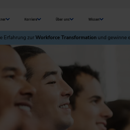
tner
Karriere
Über uns
Wissen
ne Erfahrung zur
Workforce Transformation
und gewinne e