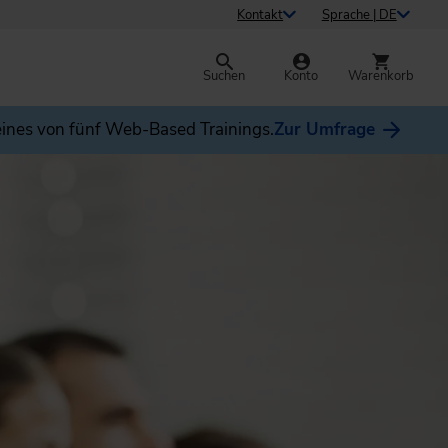
Kontakt
Sprache | DE
Suchen
Konto
Warenkorb
ines von fünf Web-Based Trainings.
Zur Umfrage