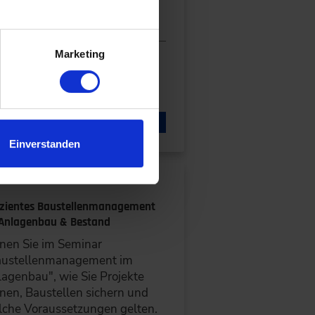
.
02. – 03.02.2027
Online
Alle Termine ansehen
Marketing
DETAILS & BUCHEN
Einverstanden
nar
izientes Baustellenmanagement
Anlagenbau & Bestand
nen Sie im Seminar
austellenmanagement im
agenbau", wie Sie Projekte
nen, Baustellen sichern und
che Voraussetzungen gelten.