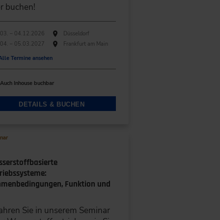
r buchen!
hführungen
anstaltungsdatum
Veranstaltungsort
03. – 04.12.2026
Düsseldorf
04. – 05.03.2027
Frankfurt am Main
Alle Termine ansehen
Auch Inhouse buchbar
DETAILS & BUCHEN
nar
serstoffbasierte
riebssysteme:
menbedingungen, Funktion und
ahren Sie in unserem Seminar