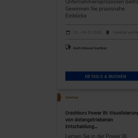
Unternehmensprozessen beiträ
Gewinnen Sie praxisnahe
Einblicke
Durchführungen
Veranstaltungsdatum
Veranstaltungsort
03. – 04.12.2026
Frankfurt am Ma
Auch Inhouse buchbar
DETAILS & BUCHEN
Seminar
Crashkurs Power BI: Visualisierun
von datengetriebenen
Entscheidung…
Lernen Sie in der Power BI