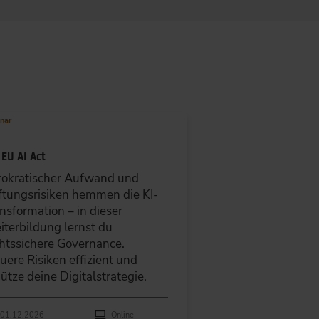
Do
Fr
Sa
So
30
31
1
2
7
8
9
6
13
14
15
16
nar
20
21
22
23
 EU AI Act
27
28
29
30
rokratischer Aufwand und
3
4
5
6
tungsrisiken hemmen die KI-
nsformation – in dieser
SPEICHERN
terbildung lernst du
htssichere Governance.
uere Risiken effizient und
ütze deine Digitalstrategie.
hführungen
anstaltungsdatum
Veranstaltungsort
01.12.2026
Online