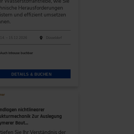
r Wasserstoffantriebe, wie Sie
hnische Herausforderungen
stern und effizient umsetzen
nnen.
hführungen
anstaltungsdatum
Veranstaltungsort
14. – 15.12.2026
Düsseldorf
Auch Inhouse buchbar
DETAILS & BUCHEN
nar
ndlagen nichtlinearer
ukturmechanik Zur Auslegung
ymerer Baut…
tiefen Sie Ihr Verständnis der