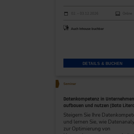
Messtechnik (8)
Durchführungen
Veranstaltungsdatum
Veranstaltungsort
02. – 03.12.2026
Online
Entwicklung & Konstruktion (3
Qualitätsmanagement &
Auch Inhouse buchbar
Qualitätssicherung (21)
Schwingungstechnik NVH (8)
Technische Dokumentation (12
DETAILS & BUCHEN
Seminar
Datenkompetenz in Unternehme
aufbauen und nutzen (Data Liter
Steigern Sie Ihre Datenkompet
und lernen Sie, wie Datenanal
zur Optimierung von