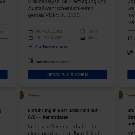
übe
Risikoanalyse, SIL-Festlegung und
gt.
tec
Ausfallwahrscheinlichkeiten
mei
gemäß VDI/VDE 2180.
kö
Durchführungen
Veranstaltungsdatum
Veranstaltungsort
09. – 10.12.2026
Online
in
Durc
18. – 19.02.2027
Online
Ver
Alle Termine ansehen
Auch Inhouse buchbar
DETAILS & BUCHEN
Seminar
Semi
g
Einführung in Rust basierend auf
Gru
C/C++ Kenntnissen
Str
pol
In diesem Seminar erhältst du
Ver
einen praxisnahen Überblick über