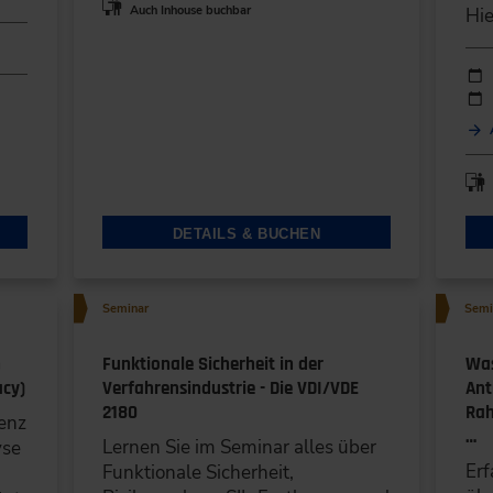
Auch Inhouse buchbar
Hie
5)
Durc
Ver
)
DETAILS & BUCHEN
Seminar
Semi
n
Funktionale Sicherheit in der
Was
acy)
Verfahrensindustrie - Die VDI/VDE
Ant
2180
Rah
enz
…
Lernen Sie im Seminar alles über
yse
Erf
Funktionale Sicherheit,