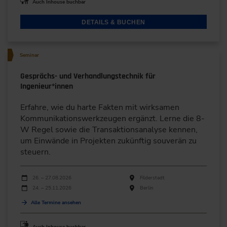
Auch Inhouse buchbar
DETAILS & BUCHEN
Seminar
Gesprächs- und Verhandlungstechnik für
Ingenieur*innen
Erfahre, wie du harte Fakten mit wirksamen
Kommunikationswerkzeugen ergänzt. Lerne die 8-
W Regel sowie die Transaktionsanalyse kennen,
um Einwände in Projekten zukünftig souverän zu
steuern.
Durchführungen
Veranstaltungsdatum
Veranstaltungsort
26. – 27.08.2026
Filderstadt
24. – 25.11.2026
Berlin
Alle Termine ansehen
Auch Inhouse buchbar