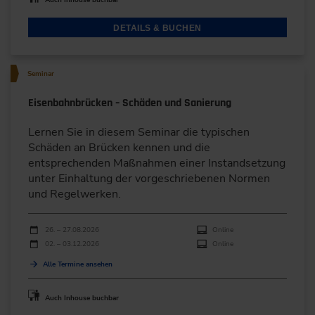
DETAILS & BUCHEN
Seminar
Eisenbahnbrücken – Schäden und Sanierung
Lernen Sie in diesem Seminar die typischen
Schäden an Brücken kennen und die
entsprechenden Maßnahmen einer Instandsetzung
unter Einhaltung der vorgeschriebenen Normen
und Regelwerken.
Durchführungen
Veranstaltungsdatum
Veranstaltungsort
26. – 27.08.2026
Online
02. – 03.12.2026
Online
Alle Termine ansehen
Auch Inhouse buchbar