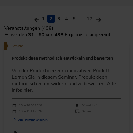
1
2
3
4
5
...
17
Veranstaltungen (498)
Es werden
31 - 60
von
498
Ergebnisse angezeigt
Seminar
Produktideen methodisch entwickeln und bewerten
Von der Produktidee zum innovativen Produkt –
Lernen Sie in diesem Seminar, Produktideen
methodisch zu entwickeln und zu bewerten. Alle
Infos hier.
Durchführungen
Veranstaltungsdatum
Veranstaltungsort
25. – 26.08.2026
Düsseldorf
10. – 11.11.2026
Online
Alle Termine ansehen