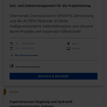
Zeit- und Selbstmanagement für die Projektleitung
Überwinde Overload durch SMARTe Zielsetzung
und die ALPEN-Methode. Erstelle
maßgeschneiderte Aktivitätenpläne und steuere
deine Projekte mit maximaler Effektivität!
Durchführungen
Veranstaltungsdatum
Veranstaltungsort
27. – 28.08.2026
Berlin
12. – 13.11.2026
Online
Alle Termine ansehen
Auch Inhouse buchbar
DETAILS & BUCHEN
Seminar
Expertenwissen Regelung und Hydraulik
energietechnischer Anlagen