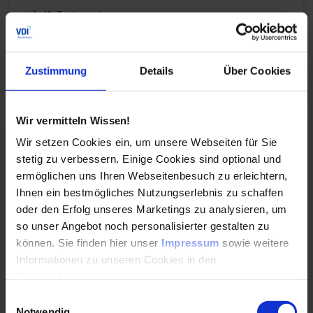
Alle Termine ansehen
Auch Inhouse buchbar
Zustimmung
Details
Über Cookies
DETAILS & BUCHEN
Wir vermitteln Wissen!
Seminar
Wir setzen Cookies ein, um unsere Webseiten für Sie
Basiswissen Technische Gebäudeausrüstung (TGA) für
stetig zu verbessern. Einige Cookies sind optional und
Fachfremde
ermöglichen uns Ihren Webseitenbesuch zu erleichtern,
Dieses Seminar vermittelt Fachfremden ohne
Ihnen ein bestmögliches Nutzungserlebnis zu schaffen
technischen Hintergrund ein Grundverständnis für
oder den Erfolg unseres Marketings zu analysieren, um
die wichtigsten technischen Anlagen in einem
so unser Angebot noch personalisierter gestalten zu
Gebäude.
können. Sie finden hier unser
Impressum
sowie weitere
Informationen zu unseren Cookies in den
Durchführungen
Veranstaltungsdatum
Veranstaltungsort
31.08. – 01.09.2026
Online
Datenschutzhinweisen
.
02. – 03.11.2026
Frankfurt am Main
Einwilligungsauswahl
Alle Termine ansehen
Notwendig