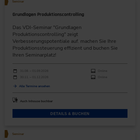
Seminar
Grundlagen Produktionscontrolling
Das VDI-Seminar "Grundlagen
Produktionscontrolling" zeigt
Verbesserungspotentiale auf. machen Sie Ihre
Produktionssteuerung effizient und buchen Sie
Ihren Seminarplatz!
Durchführungen
Veranstaltungsdatum
Veranstaltungsort
31.08. – 01.09.2026
Online
30.11. – 01.12.2026
Online
Alle Termine ansehen
Auch Inhouse buchbar
DETAILS & BUCHEN
Seminar