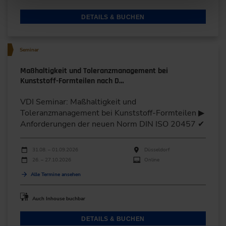
DETAILS & BUCHEN
Seminar
Maßhaltigkeit und Toleranzmanagement bei
Kunststoff-Formteilen nach D…
VDI Seminar: Maßhaltigkeit und
Toleranzmanagement bei Kunststoff-Formteilen ▶
Anforderungen der neuen Norm DIN ISO 20457 ✔
Durchführungen
Veranstaltungsdatum
Veranstaltungsort
31.08. – 01.09.2026
Düsseldorf
26. – 27.10.2026
Online
Alle Termine ansehen
Auch Inhouse buchbar
DETAILS & BUCHEN