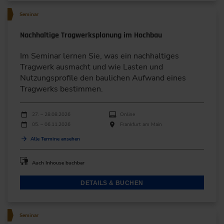
Seminar
Nachhaltige Tragwerksplanung im Hochbau
Im Seminar lernen Sie, was ein nachhaltiges
Tragwerk ausmacht und wie Lasten und
Nutzungsprofile den baulichen Aufwand eines
Tragwerks bestimmen.
Durchführungen
Veranstaltungsdatum
Veranstaltungsort
27. – 28.08.2026
Online
05. – 06.11.2026
Frankfurt am Main
Alle Termine ansehen
Auch Inhouse buchbar
DETAILS & BUCHEN
Seminar