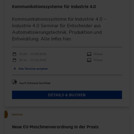
Kommunikationssysteme für Industrie 4.0
Kommunikationssysteme für Industrie 4.0 –
Industrie 4.0 Seminar für Entscheider aus
Automatisierungstechnik, Produktion und
Entwicklung. Alle Infos hier.
Durchführungen
Veranstaltungsdatum
Veranstaltungsort
31.08. – 01.09.2026
Online
30.11. – 01.12.2026
Online
Alle Termine ansehen
Auch Inhouse buchbar
DETAILS & BUCHEN
Seminar
Neue EU-Maschinenverordnung in der Praxis