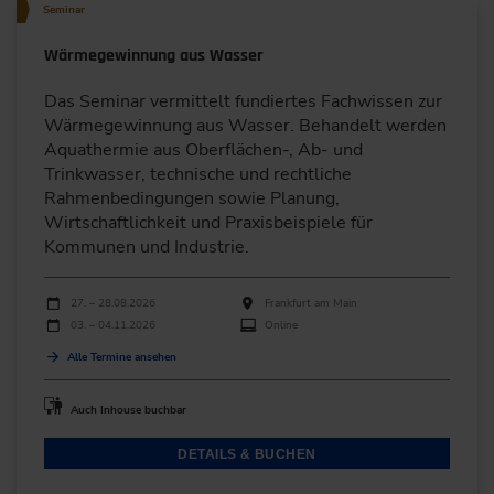
Seminar
Wärmegewinnung aus Wasser
Das Seminar vermittelt fundiertes Fachwissen zur
Wärmegewinnung aus Wasser. Behandelt werden
Aquathermie aus Oberflächen-, Ab- und
Trinkwasser, technische und rechtliche
Rahmenbedingungen sowie Planung,
Wirtschaftlichkeit und Praxisbeispiele für
Kommunen und Industrie.
Durchführungen
Veranstaltungsdatum
Veranstaltungsort
27. – 28.08.2026
Frankfurt am Main
03. – 04.11.2026
Online
Alle Termine ansehen
Auch Inhouse buchbar
DETAILS & BUCHEN