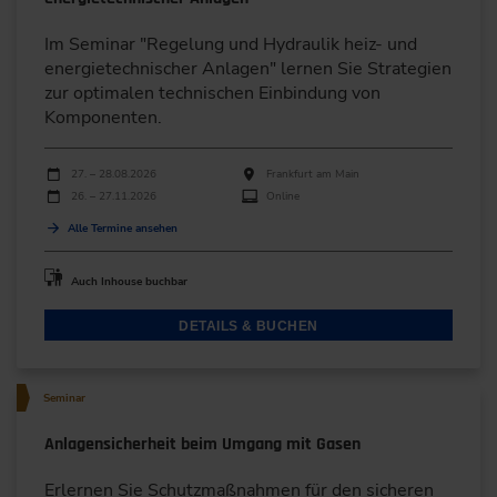
Im Seminar "Regelung und Hydraulik heiz- und
energietechnischer Anlagen" lernen Sie Strategien
zur optimalen technischen Einbindung von
Komponenten.
Durchführungen
Veranstaltungsdatum
Veranstaltungsort
27. – 28.08.2026
Frankfurt am Main
26. – 27.11.2026
Online
Alle Termine ansehen
Auch Inhouse buchbar
DETAILS & BUCHEN
Seminar
Anlagensicherheit beim Umgang mit Gasen
Erlernen Sie Schutzmaßnahmen für den sicheren