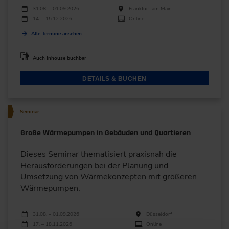
Durchführungen
Veranstaltungsdatum
Veranstaltungsort
31.08. – 01.09.2026
Frankfurt am Main
14. – 15.12.2026
Online
Alle Termine ansehen
Auch Inhouse buchbar
DETAILS & BUCHEN
Seminar
Große Wärmepumpen in Gebäuden und Quartieren
Dieses Seminar thematisiert praxisnah die
Herausforderungen bei der Planung und
Umsetzung von Wärmekonzepten mit größeren
Wärmepumpen.
Durchführungen
Veranstaltungsdatum
Veranstaltungsort
31.08. – 01.09.2026
Düsseldorf
17. – 18.11.2026
Online