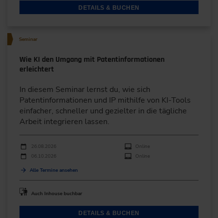
DETAILS & BUCHEN
Seminar
Wie KI den Umgang mit Patentinformationen
erleichtert
In diesem Seminar lernst du, wie sich
Patentinformationen und IP mithilfe von KI-Tools
einfacher, schneller und gezielter in die tägliche
Arbeit integrieren lassen.
Durchführungen
Veranstaltungsdatum
Veranstaltungsort
26.08.2026
Online
06.10.2026
Online
Alle Termine ansehen
Auch Inhouse buchbar
DETAILS & BUCHEN