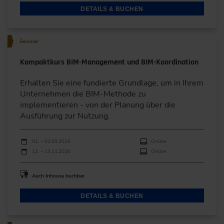
DETAILS & BUCHEN
Seminar
Kompaktkurs BIM-Management und BIM-Koordination
Erhalten Sie eine fundierte Grundlage, um in Ihrem
Unternehmen die BIM-Methode zu
implementieren - von der Planung über die
Ausführung zur Nutzung.
Durchführungen
Veranstaltungsdatum
Veranstaltungsort
01. – 02.09.2026
Online
12. – 13.11.2026
Online
Auch Inhouse buchbar
DETAILS & BUCHEN