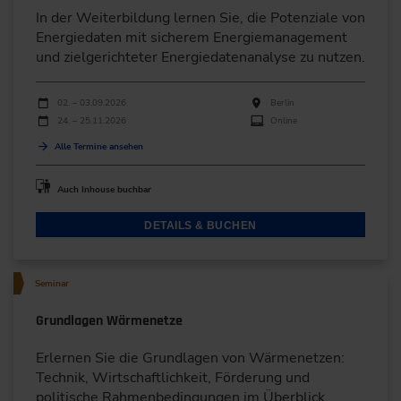
In der Weiterbildung lernen Sie, die Potenziale von
Energiedaten mit sicherem Energiemanagement
und zielgerichteter Energiedatenanalyse zu nutzen.
Durchführungen
Veranstaltungsdatum
Veranstaltungsort
02. – 03.09.2026
Berlin
24. – 25.11.2026
Online
Alle Termine ansehen
Auch Inhouse buchbar
DETAILS & BUCHEN
Seminar
Grundlagen Wärmenetze
Erlernen Sie die Grundlagen von Wärmenetzen:
Technik, Wirtschaftlichkeit, Förderung und
politische Rahmenbedingungen im Überblick.