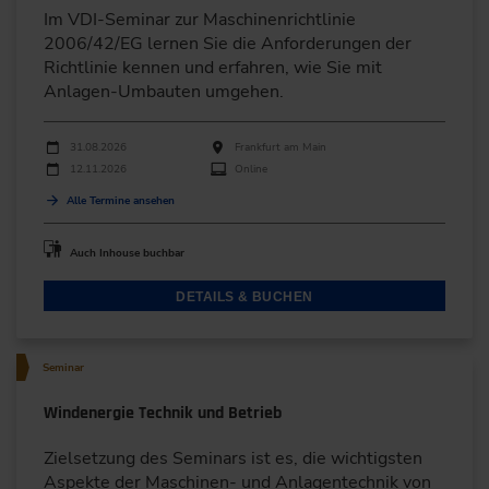
Im VDI-Seminar zur Maschinenrichtlinie
2006/42/EG lernen Sie die Anforderungen der
Richtlinie kennen und erfahren, wie Sie mit
Anlagen-Umbauten umgehen.
Durchführungen
Veranstaltungsdatum
Veranstaltungsort
31.08.2026
Frankfurt am Main
12.11.2026
Online
Alle Termine ansehen
Auch Inhouse buchbar
DETAILS & BUCHEN
Seminar
Windenergie Technik und Betrieb
Zielsetzung des Seminars ist es, die wichtigsten
Aspekte der Maschinen- und Anlagentechnik von