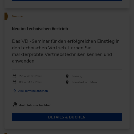
Seminar
Neu im technischen Vertrieb
Das VDI-Seminar für den erfolgreichen Einstieg in
den technischen Vertrieb. Lernen Sie
markterprobte Vertriebstechniken kennen und
anwenden.
Durchführungen
Veranstaltungsdatum
Veranstaltungsort
27. – 28.08.2026
Freising
03. – 04.12.2026
Frankfurt am Main
Alle Termine ansehen
Auch Inhouse buchbar
DETAILS & BUCHEN