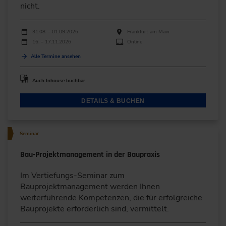
nicht.
Durchführungen
Veranstaltungsdatum
Veranstaltungsort
31.08. – 01.09.2026
Frankfurt am Main
16. – 17.11.2026
Online
Alle Termine ansehen
Auch Inhouse buchbar
DETAILS & BUCHEN
Seminar
Bau-Projektmanagement in der Baupraxis
Im Vertiefungs-Seminar zum
Bauprojektmanagement werden Ihnen
weiterführende Kompetenzen, die für erfolgreiche
Bauprojekte erforderlich sind, vermittelt.