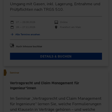
Umgang mit Gasen, inkl. Lagerung, Entnahme und
Prüfpflichten nach TRGS 510.
Durchführungen
Veranstaltungsdatum
Veranstaltungsort
27. – 28.08.2026
Online
26. – 27.11.2026
Frankfurt am Main
Alle Termine ansehen
Auch Inhouse buchbar
DETAILS & BUCHEN
Seminar
Vertragsrecht und Claim Management für
Ingenieur*innen
Im Seminar „Vertragsrecht und Claim Management
für Ingenieure“ lernen Sie, welche Formulierungen
und Klauseln in Verträge gehören – und welche