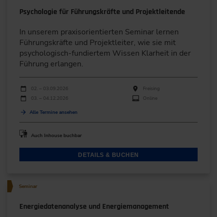
Psychologie für Führungskräfte und Projektleitende
In unserem praxisorientierten Seminar lernen
Führungskräfte und Projektleiter, wie sie mit
psychologisch-fundiertem Wissen Klarheit in der
Führung erlangen.
Durchführungen
Veranstaltungsdatum
Veranstaltungsort
02. – 03.09.2026
Freising
03. – 04.12.2026
Online
Alle Termine ansehen
Auch Inhouse buchbar
DETAILS & BUCHEN
Seminar
Energiedatenanalyse und Energiemanagement