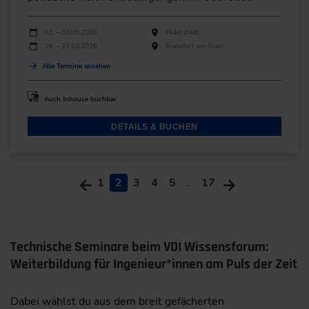
Durchführungen
Veranstaltungsdatum
Veranstaltungsort
02. – 03.09.2026
Filderstadt
26. – 27.10.2026
Frankfurt am Main
Alle Termine ansehen
Auch Inhouse buchbar
DETAILS & BUCHEN
1
2
3
4
5
...
17
Technische Seminare beim VDI Wissensforum:
Weiterbildung für Ingenieur*innen am Puls der Zeit
Dabei wählst du aus dem breit gefächerten