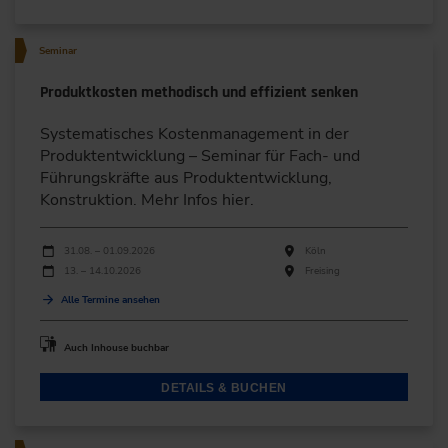
Seminar
Produktkosten methodisch und effizient senken
Systematisches Kostenmanagement in der
Produktentwicklung – Seminar für Fach- und
Führungskräfte aus Produktentwicklung,
Konstruktion. Mehr Infos hier.
Durchführungen
Veranstaltungsdatum
Veranstaltungsort
31.08. – 01.09.2026
Köln
13. – 14.10.2026
Freising
Alle Termine ansehen
Auch Inhouse buchbar
DETAILS & BUCHEN