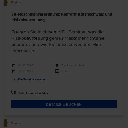
Seminar
EU-Maschinenverordnung: Konformitätsnachweis und
Risikobeurteilung
Erfahren Sie in diesem VDI-Seminar, was die
Risikobeurteilung gemäß Maschinenrichtlinie
bedeutet und wie Sie diese anwenden. Hier
informieren.
Durchführungen
Veranstaltungsdatum
Veranstaltungsort
01.09.2026
Frankfurt am Main
13.11.2026
Online
Alle Termine ansehen
Auch Inhouse buchbar
DETAILS & BUCHEN
Seminar