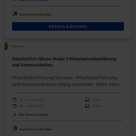
Auch Inhouse buchbar
DETAILS & BUCHEN
Seminar
Ganzheitlich führen Modul 1: Mitarbeitendenführung
und Kommunikation
Mitarbeiterführung Seminar: Mitarbeiterführung
und Kommunikation richtig umsetzen. Mehr Infos.
Durchführungen
Veranstaltungsdatum
Veranstaltungsort
01. – 02.09.2026
Online
08. – 09.02.2027
Online
Alle Termine ansehen
Auch Inhouse buchbar