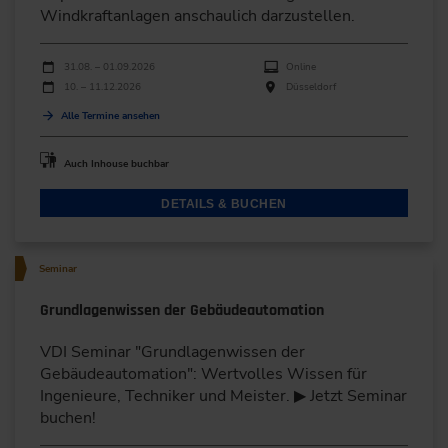
Windkraftanlagen anschaulich darzustellen.
Durchführungen
Veranstaltungsdatum
Veranstaltungsort
31.08. – 01.09.2026
Online
10. – 11.12.2026
Düsseldorf
Alle Termine ansehen
Auch Inhouse buchbar
DETAILS & BUCHEN
Seminar
Grundlagenwissen der Gebäudeautomation
VDI Seminar "Grundlagenwissen der
Gebäudeautomation": Wertvolles Wissen für
Ingenieure, Techniker und Meister. ▶ Jetzt Seminar
buchen!