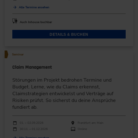
Alle Termine ansehen
Auch Inhouse buchbar
DETAILS & BUCHEN
Seminar
Claim Management
Störungen im Projekt bedrohen Termine und
Budget. Lerne, wie du Claims erkennst,
Claimstrategien entwickelst und Verträge auf
Risiken prüfst. So sicherst du deine Ansprüche
fundiert ab.
Durchführungen
Veranstaltungsdatum
Veranstaltungsort
01. – 02.09.2026
Frankfurt am Main
30.11. – 01.12.2026
Online
Alle Termine ansehen