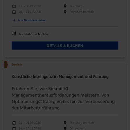
Durchführungen
Veranstaltungsdatum
Veranstaltungsort
01. – 02.09.2026
Nürnberg
20. – 21.10.2026
Frankfurt am Main
Alle Termine ansehen
Auch Inhouse buchbar
DETAILS & BUCHEN
Seminar
Künstliche Intelligenz in Management und Führung
Erfahren Sie, wie Sie mit KI
Managementherausforderungen meistern, von
Optimierungsstrategien bis hin zur Verbesserung
der Mitarbeiterführung.
Durchführungen
Veranstaltungsdatum
Veranstaltungsort
01. – 02.09.2026
Frankfurt am Main
24. – 25.11.2026
Düsseldorf