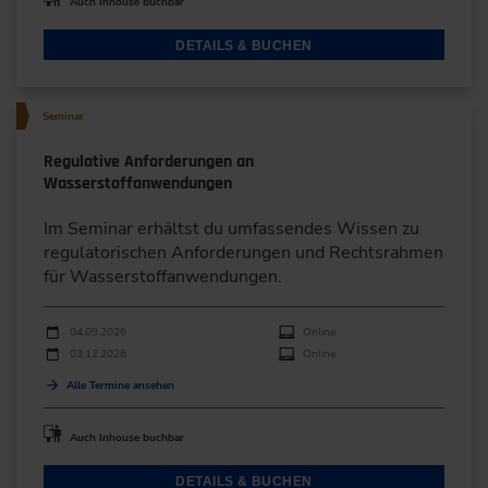
Auch Inhouse buchbar
DETAILS & BUCHEN
Seminar
Regulative Anforderungen an
Wasserstoffanwendungen
Im Seminar erhältst du umfassendes Wissen zu
regulatorischen Anforderungen und Rechtsrahmen
für Wasserstoffanwendungen.
Durchführungen
Veranstaltungsdatum
Veranstaltungsort
04.09.2026
Online
03.12.2026
Online
Alle Termine ansehen
Auch Inhouse buchbar
DETAILS & BUCHEN