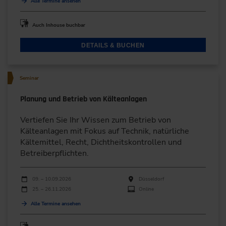
Alle Termine ansehen
Auch Inhouse buchbar
DETAILS & BUCHEN
Seminar
Planung und Betrieb von Kälteanlagen
Vertiefen Sie Ihr Wissen zum Betrieb von
Kälteanlagen mit Fokus auf Technik, natürliche
Kältemittel, Recht, Dichtheitskontrollen und
Betreiberpflichten.
Durchführungen
Veranstaltungsdatum
Veranstaltungsort
09. – 10.09.2026
Düsseldorf
25. – 26.11.2026
Online
Alle Termine ansehen