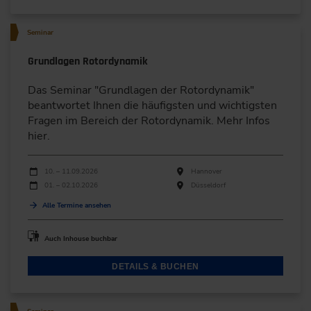
Seminar
Grundlagen Rotordynamik
Das Seminar "Grundlagen der Rotordynamik"
beantwortet Ihnen die häufigsten und wichtigsten
Fragen im Bereich der Rotordynamik. Mehr Infos
hier.
Durchführungen
Veranstaltungsdatum
Veranstaltungsort
10. – 11.09.2026
Hannover
01. – 02.10.2026
Düsseldorf
Alle Termine ansehen
Auch Inhouse buchbar
DETAILS & BUCHEN