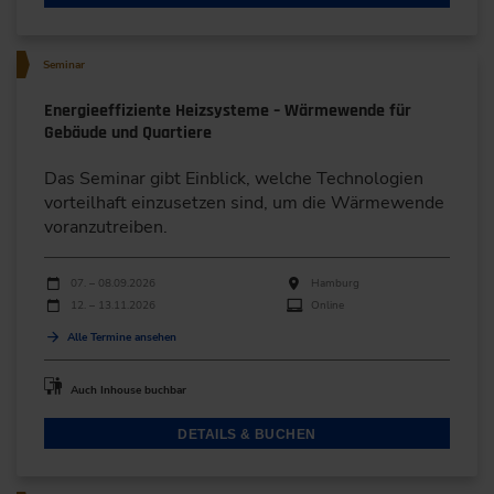
Seminar
Energieeffiziente Heizsysteme – Wärmewende für
Gebäude und Quartiere
Das Seminar gibt Einblick, welche Technologien
vorteilhaft einzusetzen sind, um die Wärmewende
voranzutreiben.
Durchführungen
Veranstaltungsdatum
Veranstaltungsort
07. – 08.09.2026
Hamburg
12. – 13.11.2026
Online
Alle Termine ansehen
Auch Inhouse buchbar
DETAILS & BUCHEN