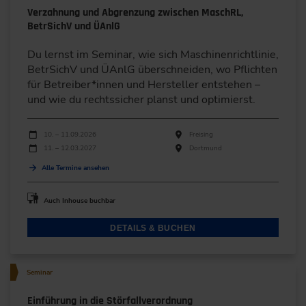
Verzahnung und Abgrenzung zwischen MaschRL,
BetrSichV und ÜAnlG
Du lernst im Seminar, wie sich Maschinenrichtlinie,
BetrSichV und ÜAnlG überschneiden, wo Pflichten
für Betreiber*innen und Hersteller entstehen –
und wie du rechtssicher planst und optimierst.
Durchführungen
Veranstaltungsdatum
Veranstaltungsort
10. – 11.09.2026
Freising
11. – 12.03.2027
Dortmund
Alle Termine ansehen
Auch Inhouse buchbar
DETAILS & BUCHEN
Seminar
Einführung in die Störfallverordnung