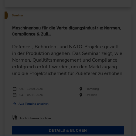
Seminar
Maschinenbau für die Verteidigungsindustrie: Normen,
Compliance & Zuli…
Defence-, Behörden- und NATO-Projekte gezielt
in der Produktion angehen. Das Seminar zeigt, wie
Normen, Qualitätsmanagement und Compliance
erfolgreich erfüllt werden, um den Marktzugang
und die Projektsicherheit für Zulieferer zu erhöhen.
Durchführungen
Veranstaltungsdatum
Veranstaltungsort
09. – 10.09.2026
Hamburg
04. – 05.11.2026
Dresden
Alle Termine ansehen
Auch Inhouse buchbar
DETAILS & BUCHEN