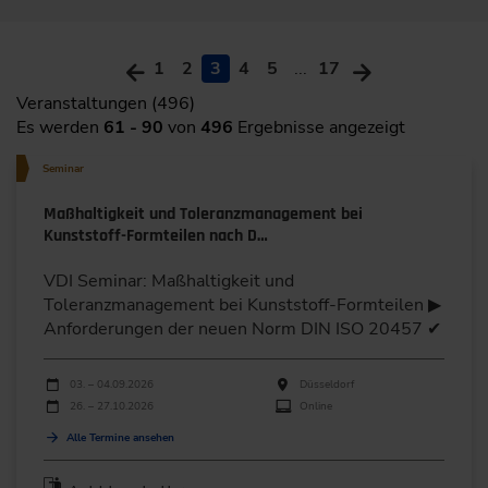
1
2
3
4
5
...
17
Veranstaltungen (496)
Es werden
61 - 90
von
496
Ergebnisse angezeigt
Seminar
Maßhaltigkeit und Toleranzmanagement bei
Kunststoff-Formteilen nach D…
VDI Seminar: Maßhaltigkeit und
Toleranzmanagement bei Kunststoff-Formteilen ▶
Anforderungen der neuen Norm DIN ISO 20457 ✔
Durchführungen
Veranstaltungsdatum
Veranstaltungsort
03. – 04.09.2026
Düsseldorf
26. – 27.10.2026
Online
Alle Termine ansehen