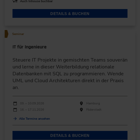
Auch Inhouse buchbar
DETAILS & BUCHEN
Seminar
IT für Ingenieure
Steuere IT Projekte in gemischten Teams souverän
und lerne in dieser Weiterbildung relationale
Datenbanken mit SQL zu programmieren. Wende
UML und Cloud Architekturen direkt in der Praxis
an.
Durchführungen
Veranstaltungsdatum
Veranstaltungsort
09. – 10.09.2026
Hamburg
16. – 17.11.2026
Filderstadt
Alle Termine ansehen
DETAILS & BUCHEN