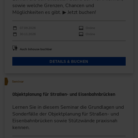
sowie welche Grenzen, Chancen und
Möglichkeiten es gibt. ▶ Jetzt buchen!
Durchführungen
Veranstaltungsdatum
Veranstaltungsort
07.09.2026
Online
30.11.2026
Online
Auch Inhouse buchbar
DETAILS & BUCHEN
Seminar
Objektplanung für Straßen- und Eisenbahnbrücken
Lernen Sie in diesem Seminar die Grundlagen und
Sonderfälle der Objektplanung für Straßen- und
Eisenbahnbrücken sowie Stützwände praxisnah
kennen.