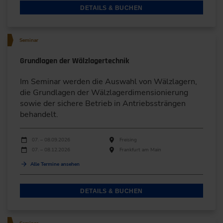
DETAILS & BUCHEN
Seminar
Grundlagen der Wälzlagertechnik
Im Seminar werden die Auswahl von Wälzlagern,
die Grundlagen der Wälzlagerdimensionierung
sowie der sichere Betrieb in Antriebssträngen
behandelt.
Durchführungen
Veranstaltungsdatum
Veranstaltungsort
07. – 08.09.2026
Freising
07. – 08.12.2026
Frankfurt am Main
Alle Termine ansehen
DETAILS & BUCHEN