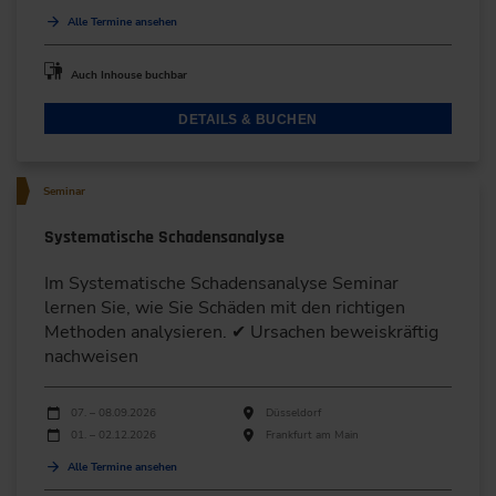
Alle Termine ansehen
Auch Inhouse buchbar
DETAILS & BUCHEN
Seminar
Systematische Schadensanalyse
Im Systematische Schadensanalyse Seminar
lernen Sie, wie Sie Schäden mit den richtigen
Methoden analysieren. ✔ Ursachen beweiskräftig
nachweisen
Durchführungen
Veranstaltungsdatum
Veranstaltungsort
07. – 08.09.2026
Düsseldorf
01. – 02.12.2026
Frankfurt am Main
Alle Termine ansehen