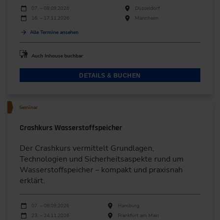
Durchführungen
Veranstaltungsdatum
Veranstaltungsort
07. – 08.09.2026
Düsseldorf
16. – 17.11.2026
Mannheim
Alle Termine ansehen
Auch Inhouse buchbar
DETAILS & BUCHEN
Seminar
Crashkurs Wasserstoffspeicher
Der Crashkurs vermittelt Grundlagen,
Technologien und Sicherheitsaspekte rund um
Wasserstoffspeicher – kompakt und praxisnah
erklärt.
Durchführungen
Veranstaltungsdatum
Veranstaltungsort
07. – 08.09.2026
Hamburg
23. – 24.11.2026
Frankfurt am Main