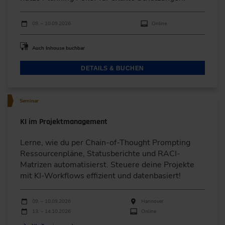
Durchführungen
Veranstaltungsdatum
Veranstaltungsort
09. – 10.09.2026
Online
Auch Inhouse buchbar
DETAILS & BUCHEN
Seminar
KI im Projektmanagement
Lerne, wie du per Chain-of-Thought Prompting
Ressourcenpläne, Statusberichte und RACI-
Matrizen automatisierst. Steuere deine Projekte
mit KI-Workflows effizient und datenbasiert!
Durchführungen
Veranstaltungsdatum
Veranstaltungsort
09. – 10.09.2026
Hannover
13. – 14.10.2026
Online