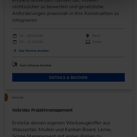
rechtssicher zu bewerten und gesetzliche
Anforderungen praxisnah in Ihre Konstruktion zu
integrieren.
Durchführungen
Veranstaltungsdatum
Veranstaltungsort
08. – 09.09.2026
Berlin
09. – 10.12.2026
Online
Alle Termine ansehen
Auch Inhouse buchbar
DETAILS & BUCHEN
Seminar
Hybrides Projektmanagement
Erstelle deinen eigenen Werkzeugkoffer aus
Wasserfall-Modell und Kanban Board. Lerne,
Scope Management mit agilen Rollen zu