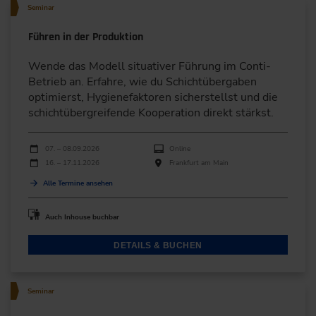
Seminar
Führen in der Produktion
Wende das Modell situativer Führung im Conti-
Betrieb an. Erfahre, wie du Schichtübergaben
optimierst, Hygienefaktoren sicherstellst und die
schichtübergreifende Kooperation direkt stärkst.
Durchführungen
Veranstaltungsdatum
Veranstaltungsort
07. – 08.09.2026
Online
16. – 17.11.2026
Frankfurt am Main
Alle Termine ansehen
Auch Inhouse buchbar
DETAILS & BUCHEN
Seminar