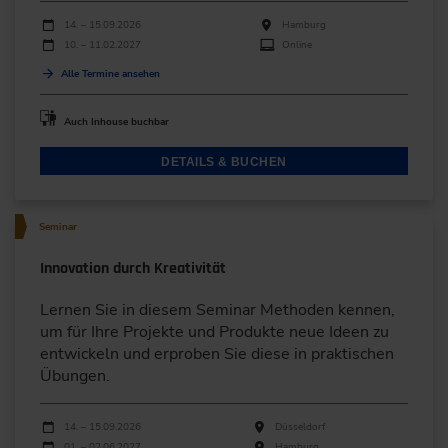
Durchführungen
Veranstaltungsdatum
Veranstaltungsort
14. – 15.09.2026
Hamburg
10. – 11.02.2027
Online
Alle Termine ansehen
Auch Inhouse buchbar
DETAILS & BUCHEN
Seminar
Innovation durch Kreativität
Lernen Sie in diesem Seminar Methoden kennen,
um für Ihre Projekte und Produkte neue Ideen zu
entwickeln und erproben Sie diese in praktischen
Übungen.
Durchführungen
Veranstaltungsdatum
Veranstaltungsort
14. – 15.09.2026
Düsseldorf
01. – 02.06.2027
Hamburg