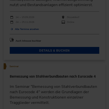
nutzt und Bestandsanlagen effizient optimierst.
Durchführungen
Veranstaltungsdatum
Veranstaltungsort
14. – 15.09.2026
Düsseldorf
24. – 25.11.2026
Online
Alle Termine ansehen
Auch Inhouse buchbar
DETAILS & BUCHEN
Seminar
Bemessung von Stahlverbundbauten nach Eurocode 4
Im Seminar "Bemessung von Stahlverbundbauten
nach Eurocode 4" werden die Grundlagen der
Bemessung und Konstruktionen einzelner
Tragglieder vermittelt.