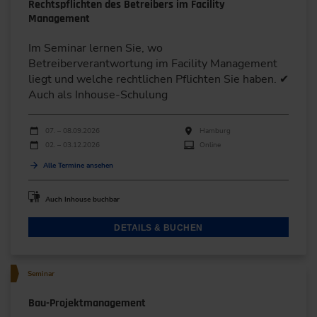
Rechtspflichten des Betreibers im Facility
Management
Im Seminar lernen Sie, wo
Betreiberverantwortung im Facility Management
liegt und welche rechtlichen Pflichten Sie haben. ✔
Auch als Inhouse-Schulung
Durchführungen
Veranstaltungsdatum
Veranstaltungsort
07. – 08.09.2026
Hamburg
02. – 03.12.2026
Online
Alle Termine ansehen
Auch Inhouse buchbar
DETAILS & BUCHEN
Seminar
Bau-Projektmanagement