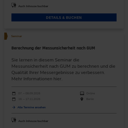
Auch Inhouse buchbar
DETAILS & BUCHEN
Seminar
Berechnung der Messunsicherheit nach GUM
Sie lernen in diesem Seminar die
Messunsicherheit nach GUM zu berechnen und die
Qualität Ihrer Messergebnisse zu verbessern.
Mehr Informationen hier.
Durchführungen
Veranstaltungsdatum
Veranstaltungsort
07. – 08.09.2026
Online
16. – 17.11.2026
Berlin
Alle Termine ansehen
Auch Inhouse buchbar