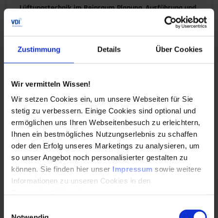
Lüftungstechnik im Reinraum Planung, Ausführung und
Betrieb
Sichere Reinraum Projekte erfolgreich ab.
Verstehe technische Komponenten,
Zustimmung
Details
Über Cookies
Strömungsformen und Qualifizierungsschritte für
den normkonformen Betrieb im Alltag.
Wir vermitteln Wissen!
Durchführungen
Veranstaltungsdatum
Veranstaltungsort
08. – 09.09.2026
Berlin
Wir setzen Cookies ein, um unsere Webseiten für Sie
10. – 11.11.2026
Online
stetig zu verbessern. Einige Cookies sind optional und
Alle Termine ansehen
ermöglichen uns Ihren Webseitenbesuch zu erleichtern,
Ihnen ein bestmögliches Nutzungserlebnis zu schaffen
Auch Inhouse buchbar
oder den Erfolg unseres Marketings zu analysieren, um
so unser Angebot noch personalisierter gestalten zu
DETAILS & BUCHEN
können. Sie finden hier unser
Impressum
sowie weitere
Informationen zu unseren Cookies in den
Datenschutzhinweisen
.
Seminar
Einwilligungsauswahl
Honorar- und Vertragsrecht für Planer -
Notwendig