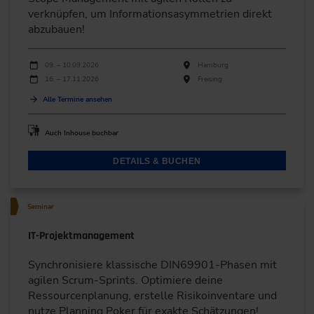
verknüpfen, um Informationsasymmetrien direkt
abzubauen!
Durchführungen
Veranstaltungsdatum
Veranstaltungsort
09. – 10.09.2026
Hamburg
16. – 17.11.2026
Freising
Alle Termine ansehen
Auch Inhouse buchbar
DETAILS & BUCHEN
Seminar
IT-Projektmanagement
Synchronisiere klassische DIN69901-Phasen mit
agilen Scrum-Sprints. Optimiere deine
Ressourcenplanung, erstelle Risikoinventare und
nutze Planning Poker für exakte Schätzungen!