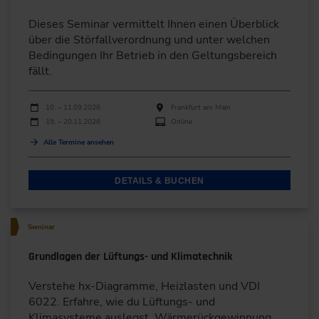
Dieses Seminar vermittelt Ihnen einen Überblick
über die Störfallverordnung und unter welchen
Bedingungen Ihr Betrieb in den Geltungsbereich
fällt.
Durchführungen
Veranstaltungsdatum
Veranstaltungsort
10. – 11.09.2026
Frankfurt am Main
19. – 20.11.2026
Online
Alle Termine ansehen
DETAILS & BUCHEN
Seminar
Grundlagen der Lüftungs- und Klimatechnik
Verstehe hx-Diagramme, Heizlasten und VDI
6022. Erfahre, wie du Lüftungs- und
Klimasysteme auslegst, Wärmerückgewinnung