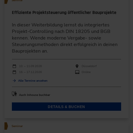
Seminar
Effiziente Projektsteuerung öffentlicher Bauprojekte
In dieser Weiterbildung lernst du integriertes
Projekt-Controlling nach DIN 18205 und BGB
kennen. Wende moderne Vergabe- sowie
Steuerungsmethoden direkt erfolgreich in deinen
Bauprojekten an.
Durchführungen
Veranstaltungsdatum
Veranstaltungsort
10. – 11.09.2026
Düsseldorf
16. – 17.12.2026
Online
Alle Termine ansehen
Auch Inhouse buchbar
DETAILS & BUCHEN
Seminar