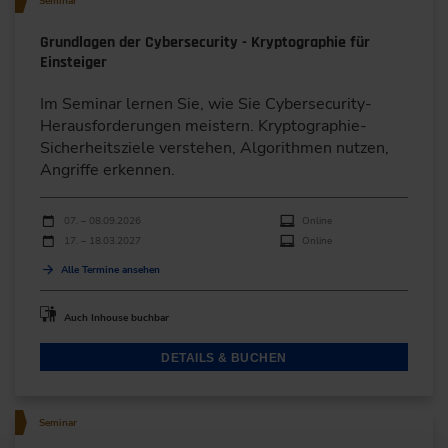
Seminar
Grundlagen der Cybersecurity - Kryptographie für
Einsteiger
Im Seminar lernen Sie, wie Sie Cybersecurity-
Herausforderungen meistern. Kryptographie-
Sicherheitsziele verstehen, Algorithmen nutzen,
Angriffe erkennen.
Durchführungen
Veranstaltungsdatum
Veranstaltungsort
07. – 08.09.2026
Online
17. – 18.03.2027
Online
Alle Termine ansehen
Auch Inhouse buchbar
DETAILS & BUCHEN
Seminar