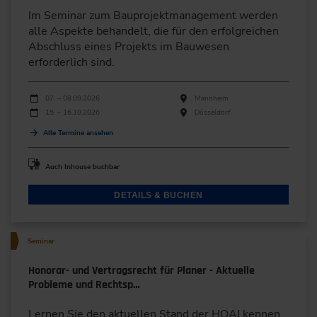
Im Seminar zum Bauprojektmanagement werden
alle Aspekte behandelt, die für den erfolgreichen
Abschluss eines Projekts im Bauwesen
erforderlich sind.
Durchführungen
Veranstaltungsdatum
Veranstaltungsort
07. – 08.09.2026
Mannheim
15. – 16.10.2026
Düsseldorf
Alle Termine ansehen
Auch Inhouse buchbar
DETAILS & BUCHEN
Seminar
Honorar- und Vertragsrecht für Planer - Aktuelle
Probleme und Rechtsp…
Lernen Sie den aktuellen Stand der HOAI kennen,