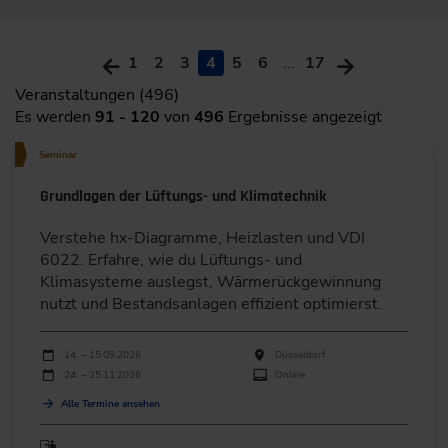
1
2
3
4
5
6
...
17
Veranstaltungen (496)
Es werden
91 - 120
von
496
Ergebnisse angezeigt
Seminar
Grundlagen der Lüftungs- und Klimatechnik
Verstehe hx-Diagramme, Heizlasten und VDI
6022. Erfahre, wie du Lüftungs- und
Klimasysteme auslegst, Wärmerückgewinnung
nutzt und Bestandsanlagen effizient optimierst.
Durchführungen
Veranstaltungsdatum
Veranstaltungsort
14. – 15.09.2026
Düsseldorf
24. – 25.11.2026
Online
Alle Termine ansehen