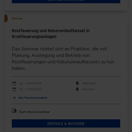
Seminar
Rostfeuerung und Naturumlaufkessel in
Großfeuerungsanlagen
Das Seminar richtet sich an Praktiker, die mit
Planung, Auslegung und Betrieb von
Rostfeuerungen und Naturumlaufkesseln zu tun
haben.
Durchführungen
Veranstaltungsdatum
Veranstaltungsort
14. – 15.09.2026
Offenbach
16. – 17.03.2027
München
Alle Termine ansehen
Auch Inhouse buchbar
DETAILS & BUCHEN