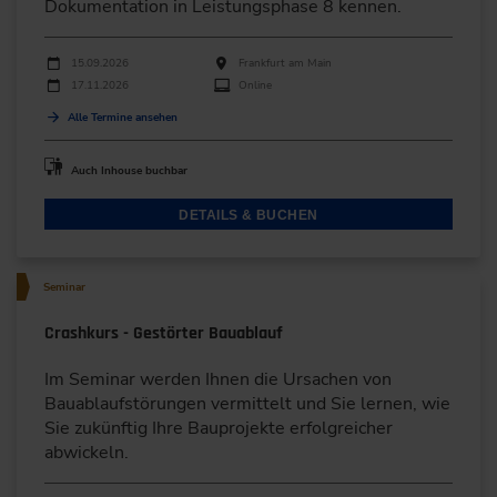
Dokumentation in Leistungsphase 8 kennen.
Durchführungen
Veranstaltungsdatum
Veranstaltungsort
15.09.2026
Frankfurt am Main
17.11.2026
Online
Alle Termine ansehen
Auch Inhouse buchbar
DETAILS & BUCHEN
Seminar
Crashkurs - Gestörter Bauablauf
Im Seminar werden Ihnen die Ursachen von
Bauablaufstörungen vermittelt und Sie lernen, wie
Sie zukünftig Ihre Bauprojekte erfolgreicher
abwickeln.