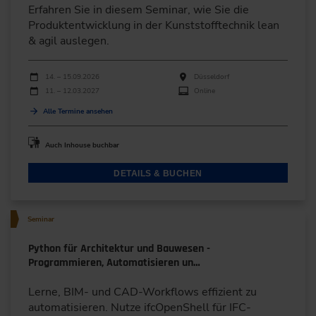
Erfahren Sie in diesem Seminar, wie Sie die
Produktentwicklung in der Kunststofftechnik lean
& agil auslegen.
Durchführungen
Veranstaltungsdatum
Veranstaltungsort
14. – 15.09.2026
Düsseldorf
11. – 12.03.2027
Online
Alle Termine ansehen
Auch Inhouse buchbar
DETAILS & BUCHEN
Seminar
Python für Architektur und Bauwesen -
Programmieren, Automatisieren un…
Lerne, BIM- und CAD-Workflows effizient zu
automatisieren. Nutze ifcOpenShell für IFC-