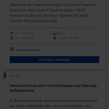
Meistere den Markteinstieg in Defence Projekten
und lerne alles über V Modell sowie AQAP
Normen in diesem Seminar. Sichere Dir jetzt
Deinen Wissensvorsprung.
Durchführungen
Veranstaltungsdatum
Veranstaltungsort
16. – 17.09.2026
Online
01. – 02.12.2026
Frankfurt am Main
Auch Inhouse buchbar
DETAILS & BUCHEN
Seminar
Korrosionsschutz durch Beschichtungen und Überzüge -
Aufbauseminar
In diesem Seminar zum Korrosionsschutz erhalten
sie einen Überblick über die Unterschiede und