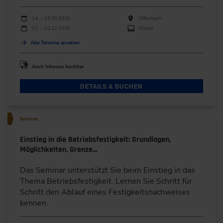
Durchführungen
Veranstaltungsdatum
Veranstaltungsort
14. – 15.09.2026
Offenbach
01. – 02.12.2026
Online
Alle Termine ansehen
Auch Inhouse buchbar
DETAILS & BUCHEN
Seminar
Einstieg in die Betriebsfestigkeit: Grundlagen,
Möglichkeiten, Grenze…
Das Seminar unterstützt Sie beim Einstieg in das
Thema Betriebsfestigkeit. Lernen Sie Schritt für
Schritt den Ablauf eines Festigkeitsnachweises
kennen.