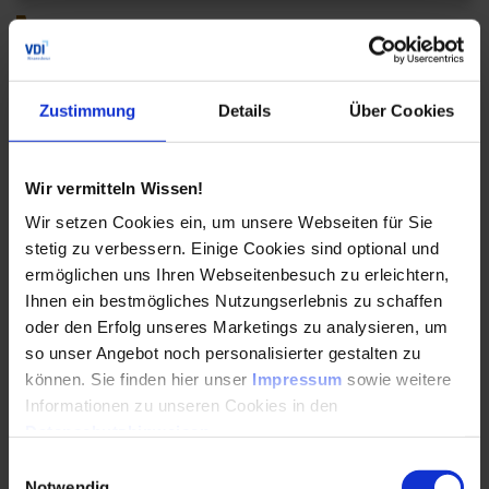
Seminar
Schäden und Schadensfrüherkennung an
Dampfturbinen
Zustimmung
Details
Über Cookies
Erfahren Sie im Seminar „Schäden und
Schadensfrüherkennung an Dampfturbinen“ mehr
über Grundlagen zu Schwingungen, Monitoring
Wir vermitteln Wissen!
und Verschleiß. Mehr Informationen hier.
Wir setzen Cookies ein, um unsere Webseiten für Sie
stetig zu verbessern. Einige Cookies sind optional und
Durchführungen
Veranstaltungsdatum
Veranstaltungsort
15. – 16.09.2026
Düsseldorf
ermöglichen uns Ihren Webseitenbesuch zu erleichtern,
02. – 03.12.2026
Online
Ihnen ein bestmögliches Nutzungserlebnis zu schaffen
Alle Termine ansehen
oder den Erfolg unseres Marketings zu analysieren, um
so unser Angebot noch personalisierter gestalten zu
Auch Inhouse buchbar
können. Sie finden hier unser
Impressum
sowie weitere
Informationen zu unseren Cookies in den
DETAILS & BUCHEN
Datenschutzhinweisen
.
Einwilligungsauswahl
Notwendig