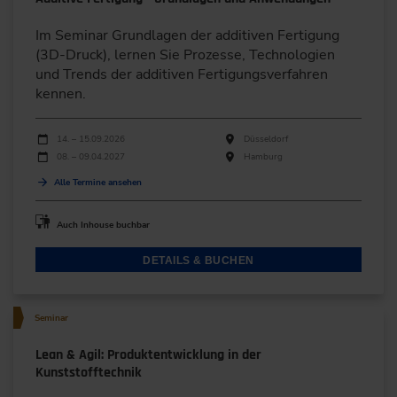
Im Seminar Grundlagen der additiven Fertigung
(3D-Druck), lernen Sie Prozesse, Technologien
und Trends der additiven Fertigungsverfahren
kennen.
Durchführungen
Veranstaltungsdatum
Veranstaltungsort
14. – 15.09.2026
Düsseldorf
08. – 09.04.2027
Hamburg
Alle Termine ansehen
Auch Inhouse buchbar
DETAILS & BUCHEN
Seminar
Lean & Agil: Produktentwicklung in der
Kunststofftechnik