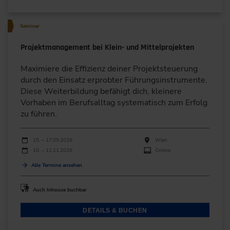
Seminar
Projektmanagement bei Klein- und Mittelprojekten
Maximiere die Effizienz deiner Projektsteuerung
durch den Einsatz erprobter Führungsinstrumente.
Diese Weiterbildung befähigt dich, kleinere
Vorhaben im Berufsalltag systematisch zum Erfolg
zu führen.
Durchführungen
Veranstaltungsdatum
Veranstaltungsort
15. – 17.09.2026
Wien
10. – 12.11.2026
Online
Alle Termine ansehen
Auch Inhouse buchbar
DETAILS & BUCHEN