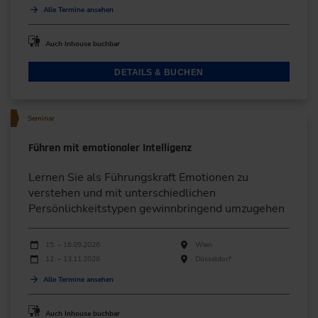
Alle Termine ansehen
Auch Inhouse buchbar
DETAILS & BUCHEN
Seminar
Führen mit emotionaler Intelligenz
Lernen Sie als Führungskraft Emotionen zu
verstehen und mit unterschiedlichen
Persönlichkeitstypen gewinnbringend umzugehen
Durchführungen
Veranstaltungsdatum
Veranstaltungsort
15. – 16.09.2026
Wien
12. – 13.11.2026
Düsseldorf
Alle Termine ansehen
Auch Inhouse buchbar