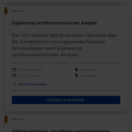
Seminar
Engineering verfahrenstechnischer Anlagen
Das VDI-Seminar gibt Ihnen einen Überblick über
die Schnittstellen und ingenieurtechnischen
Einzelaufgaben beim Engineering
verfahrenstechnischer Anlagen.
Durchführungen
Veranstaltungsdatum
Veranstaltungsort
14. – 16.09.2026
Karlsruhe
24. – 26.02.2027
Düsseldorf
Alle Termine ansehen
DETAILS & BUCHEN
Seminar
Additive Fertigung - Grundlagen und Anwendungen