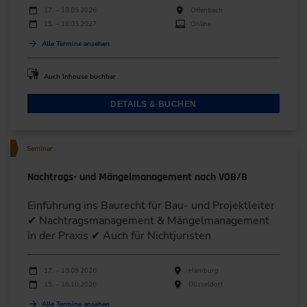
Durchführungen
Veranstaltungsdatum
Veranstaltungsort
17. – 18.09.2026
Offenbach
15. – 16.03.2027
Online
Alle Termine ansehen
Auch Inhouse buchbar
DETAILS & BUCHEN
Seminar
Nachtrags- und Mängelmanagement nach VOB/B
Einführung ins Baurecht für Bau- und Projektleiter
✔ Nachtragsmanagement & Mängelmanagement
in der Praxis ✔ Auch für Nichtjuristen
Durchführungen
Veranstaltungsdatum
Veranstaltungsort
17. – 18.09.2026
Hamburg
15. – 16.10.2026
Düsseldorf
Alle Termine ansehen