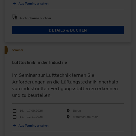
Alle Termine ansehen
Auch Inhouse buchbar
DETAILS & BUCHEN
Seminar
Lufttechnik in der Industrie
Im Seminar zur Lufttechnik lernen Sie,
Anforderungen an die Lüftungstechnik innerhalb
von industriellen Fertigungsstätten zu erkennen
und zu beurteilen.
Durchführungen
Veranstaltungsdatum
Veranstaltungsort
16. – 17.09.2026
Berlin
11. – 12.11.2026
Frankfurt am Main
Alle Termine ansehen