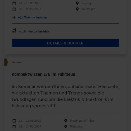
Durchführungen
Veranstaltungsdatum
Veranstaltungsort
14. – 15.09.2026
Leipzig
08. – 09.03.2027
Nürtingen
Alle Termine ansehen
Auch Inhouse buchbar
DETAILS & BUCHEN
Seminar
Kompaktwissen E/E im Fahrzeug
Im Seminar werden Ihnen, anhand realer Beispiele,
die aktuellen Themen und Trends sowie die
Grundlagen rund um die Elektrik & Elektronik im
Fahrzeug vorgestellt.
Durchführungen
Veranstaltungsdatum
Veranstaltungsort
15. – 16.09.2026
Frankfurt am Main
23. – 24.02.2027
Filderstadt