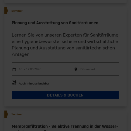
Seminar
Planung und Ausstattung von Sanitärräumen
Lernen Sie von unseren Experten für Sanitärräume
eine hygienebewusste, sichere und wirtschaftliche
Planung und Ausstattung von sanitärtechnischen
Anlagen
Durchführungen
Veranstaltungsdatum
Veranstaltungsort
16. – 17.09.2026
Düsseldorf
Auch Inhouse buchbar
DETAILS & BUCHEN
Seminar
Membranfiltration - Selektive Trennung in der Wasser-