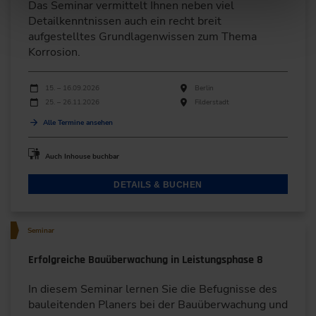
Das Seminar vermittelt Ihnen neben viel
Detailkenntnissen auch ein recht breit
aufgestelltes Grundlagenwissen zum Thema
Korrosion.
Durchführungen
Veranstaltungsdatum
Veranstaltungsort
15. – 16.09.2026
Berlin
25. – 26.11.2026
Filderstadt
Alle Termine ansehen
Auch Inhouse buchbar
DETAILS & BUCHEN
Seminar
Erfolgreiche Bauüberwachung in Leistungsphase 8
In diesem Seminar lernen Sie die Befugnisse des
bauleitenden Planers bei der Bauüberwachung und