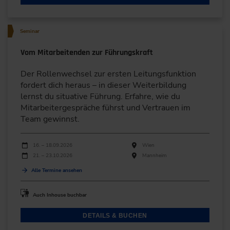
Seminar
Vom Mitarbeitenden zur Führungskraft
Der Rollenwechsel zur ersten Leitungsfunktion
fordert dich heraus – in dieser Weiterbildung
lernst du situative Führung. Erfahre, wie du
Mitarbeitergespräche führst und Vertrauen im
Team gewinnst.
Durchführungen
Veranstaltungsdatum
Veranstaltungsort
16. – 18.09.2026
Wien
21. – 23.10.2026
Mannheim
Alle Termine ansehen
Auch Inhouse buchbar
DETAILS & BUCHEN