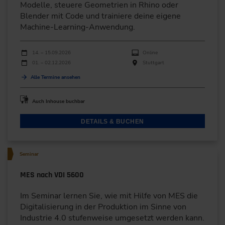
Modelle, steuere Geometrien in Rhino oder
Blender mit Code und trainiere deine eigene
Machine-Learning-Anwendung.
Durchführungen
Veranstaltungsdatum
Veranstaltungsort
14. – 15.09.2026
Online
01. – 02.12.2026
Stuttgart
Alle Termine ansehen
Auch Inhouse buchbar
DETAILS & BUCHEN
Seminar
MES nach VDI 5600
Im Seminar lernen Sie, wie mit Hilfe von MES die
Digitalisierung in der Produktion im Sinne von
Industrie 4.0 stufenweise umgesetzt werden kann.