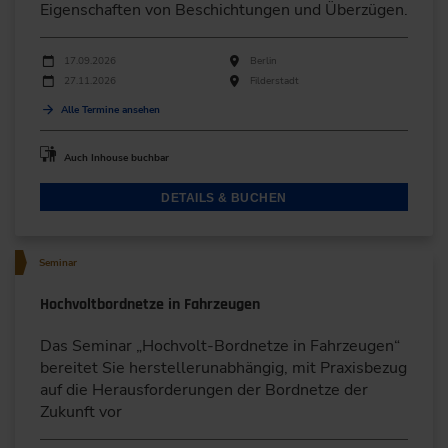
Eigenschaften von Beschichtungen und Überzügen.
Durchführungen
Veranstaltungsdatum
Veranstaltungsort
17.09.2026
Berlin
27.11.2026
Filderstadt
Alle Termine ansehen
Auch Inhouse buchbar
DETAILS & BUCHEN
Seminar
Hochvoltbordnetze in Fahrzeugen
Das Seminar „Hochvolt-Bordnetze in Fahrzeugen“
bereitet Sie herstellerunabhängig, mit Praxisbezug
auf die Herausforderungen der Bordnetze der
Zukunft vor