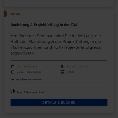
Seminar
Bauleitung & Projektleitung in der TGA
Am Ende des Seminars sind Sie in der Lage, die
Rolle der Bauleitung & der Projektleitung in der
TGA einzuordnen und TGA-Projekte erfolgreich
abzuwickeln.
Durchführungen
Veranstaltungsdatum
Veranstaltungsort
17. – 18.09.2026
Frankfurt am Main
30.11. – 01.12.2026
Online
Alle Termine ansehen
Auch Inhouse buchbar
DETAILS & BUCHEN