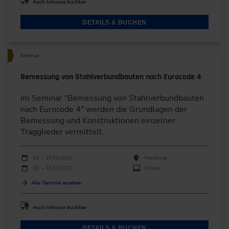
Auch Inhouse buchbar
DETAILS & BUCHEN
Seminar
Bemessung von Stahlverbundbauten nach Eurocode 4
Im Seminar "Bemessung von Stahlverbundbauten
nach Eurocode 4" werden die Grundlagen der
Bemessung und Konstruktionen einzelner
Tragglieder vermittelt.
Durchführungen
Veranstaltungsdatum
Veranstaltungsort
14. – 15.09.2026
Hamburg
10. – 11.02.2027
Online
Alle Termine ansehen
Auch Inhouse buchbar
DETAILS & BUCHEN