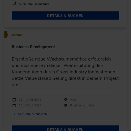
Auch Inhouse buchbar
DETAILS & BUCHEN
Seminar
Business Development
Erschließe neue Wachstumsmärkte erfolgreich
und maximiere in dieser Weiterbildung den
Kundennutzen durch Cross Industry Innovationen.
Setze Value Based Selling direkt in deinem Projekt
um.
Durchführungen
Veranstaltungsdatum
Veranstaltungsort
16. – 17.09.2026
Wien
25. – 26.11.2026
Frankfurt am Main
Alle Termine ansehen
DETAILS & BUCHEN