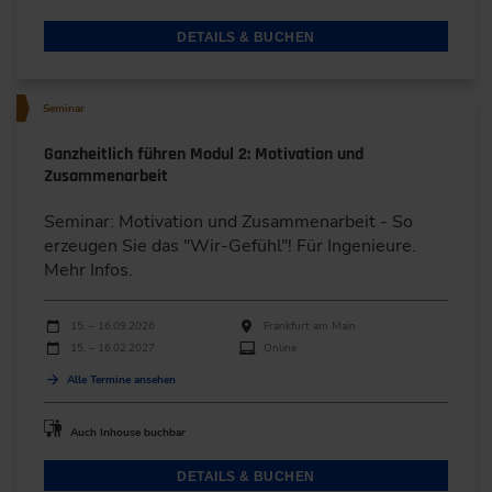
DETAILS & BUCHEN
Seminar
Ganzheitlich führen Modul 2: Motivation und
Zusammenarbeit
Seminar: Motivation und Zusammenarbeit - So
erzeugen Sie das "Wir-Gefühl"! Für Ingenieure.
Mehr Infos.
Durchführungen
Veranstaltungsdatum
Veranstaltungsort
15. – 16.09.2026
Frankfurt am Main
15. – 16.02.2027
Online
Alle Termine ansehen
Auch Inhouse buchbar
DETAILS & BUCHEN