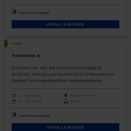
Auch Inhouse buchbar
DETAILS & BUCHEN
Seminar
Trustworthy AI
Erfahren Sie, wie Sie vertrauenswürdige KI
rechtlich, ethisch und technisch im Unternehmen
fundiert und regelkonform implementieren.
Durchführungen
Veranstaltungsdatum
Veranstaltungsort
17. – 18.09.2026
Frankfurt am Main
17. – 18.11.2026
Online
Auch Inhouse buchbar
DETAILS & BUCHEN