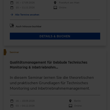
Durchführungen
Veranstaltungsdatum
Veranstaltungsort
16. – 17.09.2026
Frankfurt am Main
10. – 11.11.2026
Online
Alle Termine ansehen
Auch Inhouse buchbar
DETAILS & BUCHEN
Seminar
Qualitätsmanagement für Gebäude Technisches
Monitoring & Inbetriebnahm…
In diesem Seminar lernen Sie die theoretischen
und praktischen Grundlagen für Technisches
Monitoring und Inbetriebnahmemanagement.
Durchführungen
Veranstaltungsdatum
Veranstaltungsort
16. – 18.09.2026
Berlin
03. – 04.12.2026
Online