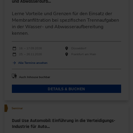
und Abwasseraufb…
Lerne Vorteile und Grenzen für den Einsatz der
Membranfiltration bei spezifischen Trennaufgaben
in der Wasser- und Abwasseraufbereitung
kennen.
Durchführungen
Veranstaltungsdatum
Veranstaltungsort
16. – 17.09.2026
Düsseldorf
25. – 26.11.2026
Frankfurt am Main
Alle Termine ansehen
Auch Inhouse buchbar
DETAILS & BUCHEN
Seminar
Dual Use Automobil: Einführung in die Verteidigungs-
Industrie für Auto…