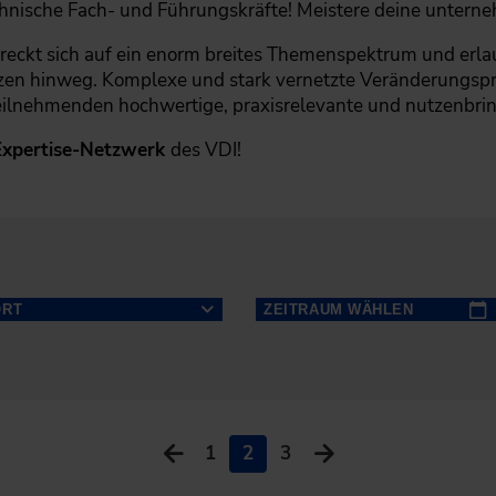
echnische Fach- und Führungskräfte! Meistere deine unter
treckt sich auf ein enorm breites Themenspektrum und erla
nzen hinweg. Komplexe und stark vernetzte Veränderungsp
ilnehmenden hochwertige, praxisrelevante und nutzenbrin
Expertise-Netzwerk
des VDI!
ORT
ZEITRAUM WÄHLEN
NÄCHSTE
Baden-Baden (8)
14 TAGE
NÄCHSTE
Köln/Bonn (8)
Mo
Di
Mi
30 TAGE
1
2
3
NÄCHSTE
27
28
29
Düsseldorf/Wuppertal (7)
6