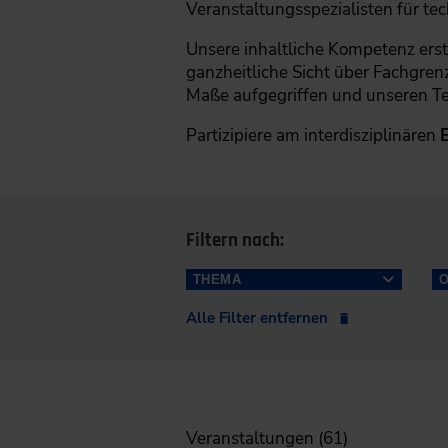
Veranstaltungsspezialisten für t
Unsere inhaltliche Kompetenz ers
ganzheitliche Sicht über Fachgre
Maße aufgegriffen und unseren Te
Partizipiere am interdisziplinären
Filtern nach:
THEMA
Alle Filter entfernen
Kunststoffe (5)
Kunststoffverarbeitung (3)
Prozessindustrie (4)
Kunststoffkonstruktion (4)
Veranstaltungen (61)