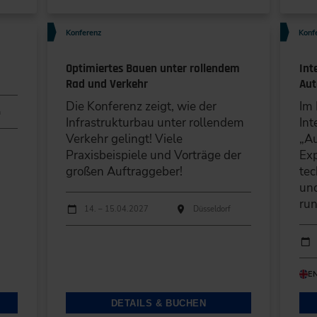
Konferenz
Konf
Optimiertes Bauen unter rollendem
Int
Rad und Verkehr
Aut
Die Konferenz zeigt, wie der
Im
n
Infrastrukturbau unter rollendem
Int
Verkehr gelingt! Viele
„Au
Praxisbeispiele und Vorträge der
Exp
großen Auftraggeber!
tec
und
ru
Durchführungen
Veranstaltungsdatum
Veranstaltungsort
14. – 15.04.2027
Düsseldorf
Durc
Ver
E
DETAILS & BUCHEN