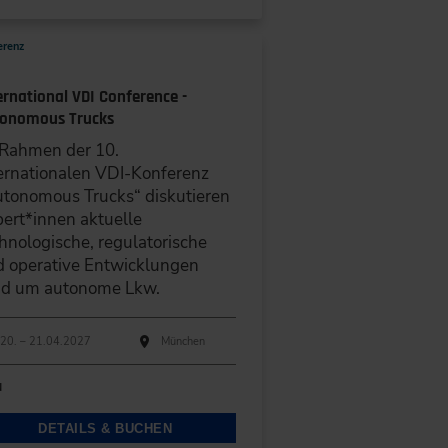
erenz
ernational VDI Conference -
onomous Trucks
 Rahmen der 10.
ernationalen VDI-Konferenz
tonomous Trucks“ diskutieren
ert*innen aktuelle
hnologische, regulatorische
 operative Entwicklungen
nd um autonome Lkw.
hführungen
anstaltungsdatum
Veranstaltungsort
20. – 21.04.2027
München
N
DETAILS & BUCHEN