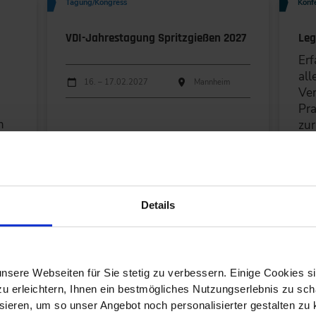
Aachen (1)
Tagung/Kongress
Konf
Bremen (1)
VDI-Jahrestagung Spritzgießen 2027
Leg
Erf
Frankfurt a.M. (1)
all
Durchführungen
Veranstaltungsdatum
Veranstaltungsort
16. – 17.02.2027
Mannheim
Ve
Hannover (1)
Pra
m
zur
Karlsruhe (1)
en.
Durc
Ver
Details
DETAILS & BUCHEN
Konferenz
Konf
nsere Webseiten für Sie stetig zu verbessern. Einige Cookies s
 erleichtern, Ihnen ein bestmögliches Nutzungserlebnis zu scha
ess
KI im Bauwesen
Hyb
ieren, um so unser Angebot noch personalisierter gestalten zu k