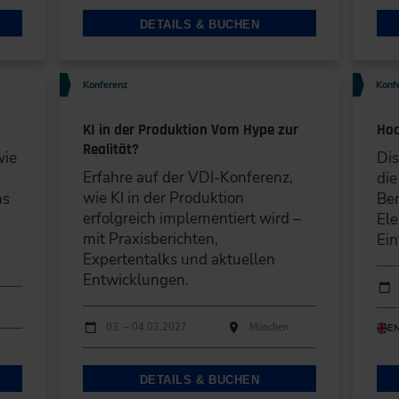
DETAILS & BUCHEN
Konferenz
Konf
KI in der Produktion Vom Hype zur
Hoc
Realität?
wie
Dis
Erfahre auf der VDI-Konferenz,
die
wie KI in der Produktion
ns
Ber
erfolgreich implementiert wird –
Ele
mit Praxisberichten,
Ein
Expertentalks und aktuellen
Entwicklungen.
Durc
Ver
Durchführungen
Veranstaltungsdatum
Veranstaltungsort
03. – 04.03.2027
München
E
DETAILS & BUCHEN