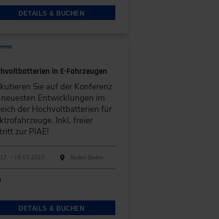
DETAILS & BUCHEN
erenz
hvoltbatterien in E-Fahrzeugen
kutieren Sie auf der Konferenz
 neuesten Entwicklungen im
eich der Hochvoltbatterien für
ktrofahrzeuge. Inkl. freier
tritt zur PIAE!
hführungen
anstaltungsdatum
Veranstaltungsort
17. – 18.03.2027
Baden-Baden
N
DETAILS & BUCHEN