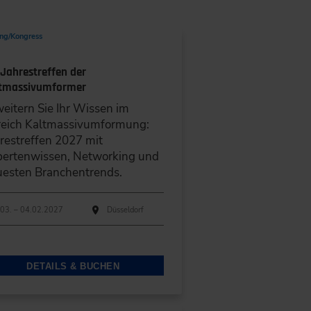
6
8
9
7
13
14
15
16
ng/Kongress
20
21
22
23
 Jahrestreffen der
27
28
29
30
tmassivumformer
3
4
5
6
eitern Sie Ihr Wissen im
reich Kaltmassivumformung:
SPEICHERN
restreffen 2027 mit
pertenwissen, Networking und
esten Branchentrends.
hführungen
anstaltungsdatum
Veranstaltungsort
03. – 04.02.2027
Düsseldorf
DETAILS & BUCHEN