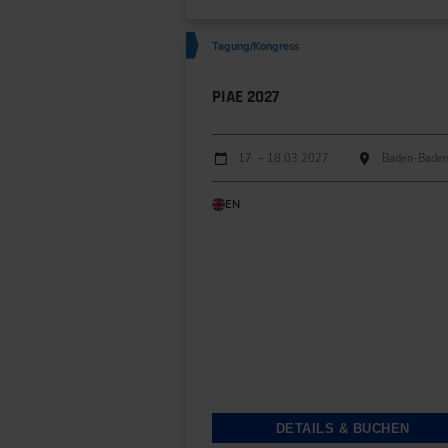
Tagung/Kongress
PIAE 2027
Durchführungen
Veranstaltungsdatum
Veranstaltungsort
17. – 18.03.2027
Baden-Bade
EN
DETAILS & BUCHEN