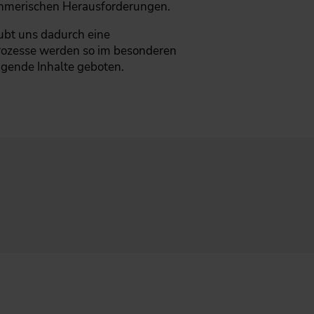
nehmerischen Herausforderungen.
ubt uns dadurch eine
rozesse werden so im besonderen
gende Inhalte geboten.
Do
Fr
Sa
So
30
31
1
2