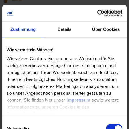
Stirnradgetriebe – Dimensionierung, Gestaltung und
Optimierung
Das Seminar 'Stirnradgetriebe - Dimensionierung,
Zustimmung
Details
Über Cookies
Gestaltung und Optimierung' vermittelt Ihnen
aktuelle Erkenntnisse und den heutigen Stand der
Normung.
Wir vermitteln Wissen!
Wir setzen Cookies ein, um unsere Webseiten für Sie
Durchführungen
Veranstaltungsdatum
Veranstaltungsort
01. – 02.12.2026
Online
stetig zu verbessern. Einige Cookies sind optional und
30. – 31.03.2027
Online
ermöglichen uns Ihren Webseitenbesuch zu erleichtern,
Alle Termine ansehen
Ihnen ein bestmögliches Nutzungserlebnis zu schaffen
oder den Erfolg unseres Marketings zu analysieren, um
Auch Inhouse buchbar
so unser Angebot noch personalisierter gestalten zu
können. Sie finden hier unser
Impressum
sowie weitere
DETAILS & BUCHEN
Informationen zu unseren Cookies in den
Datenschutzhinweisen
.
Seminar
Einwilligungsauswahl
Notwendig