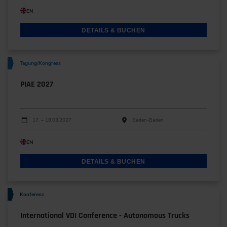
EN
DETAILS & BUCHEN
Tagung/Kongress
PIAE 2027
Durchführungen
Veranstaltungsdatum
Veranstaltungsort
17. – 18.03.2027
Baden-Baden
EN
DETAILS & BUCHEN
Konferenz
International VDI Conference - Autonomous Trucks