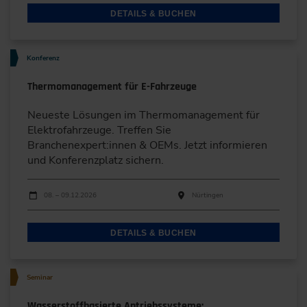
DETAILS & BUCHEN
Konferenz
Thermomanagement für E-Fahrzeuge
Neueste Lösungen im Thermomanagement für
Elektrofahrzeuge. Treffen Sie
Branchenexpert:innen & OEMs. Jetzt informieren
und Konferenzplatz sichern.
Durchführungen
Veranstaltungsdatum
Veranstaltungsort
08. – 09.12.2026
Nürtingen
DETAILS & BUCHEN
Seminar
Wasserstoffbasierte Antriebssysteme: