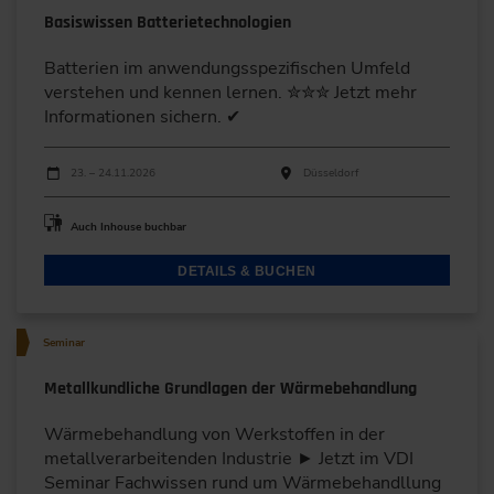
Basiswissen Batterietechnologien
Batterien im anwendungsspezifischen Umfeld
verstehen und kennen lernen. ✮✮✮ Jetzt mehr
Informationen sichern. ✔
Durchführungen
Veranstaltungsdatum
Veranstaltungsort
23. – 24.11.2026
Düsseldorf
Auch Inhouse buchbar
DETAILS & BUCHEN
Seminar
Metallkundliche Grundlagen der Wärmebehandlung
Wärmebehandlung von Werkstoffen in der
metallverarbeitenden Industrie ► Jetzt im VDI
Seminar Fachwissen rund um Wärmebehandllung