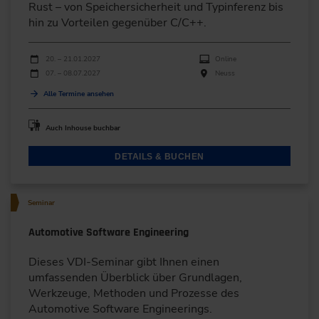
Rust – von Speichersicherheit und Typinferenz bis
hin zu Vorteilen gegenüber C/C++.
Durchführungen
Veranstaltungsdatum
Veranstaltungsort
20. – 21.01.2027
Online
07. – 08.07.2027
Neuss
Alle Termine ansehen
Auch Inhouse buchbar
DETAILS & BUCHEN
Seminar
Automotive Software Engineering
Dieses VDI-Seminar gibt Ihnen einen
umfassenden Überblick über Grundlagen,
Werkzeuge, Methoden und Prozesse des
Automotive Software Engineerings.