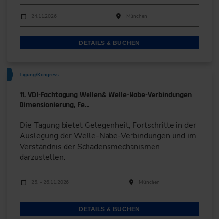
Durchführungen
Veranstaltungsdatum
Veranstaltungsort
24.11.2026
München
DETAILS & BUCHEN
Tagung/Kongress
11. VDI-Fachtagung Wellen& Welle-Nabe-Verbindungen
Dimensionierung, Fe…
Die Tagung bietet Gelegenheit, Fortschritte in der
Auslegung der Welle-Nabe-Verbindungen und im
Verständnis der Schadensmechanismen
darzustellen.
Durchführungen
Veranstaltungsdatum
Veranstaltungsort
25. – 26.11.2026
München
DETAILS & BUCHEN