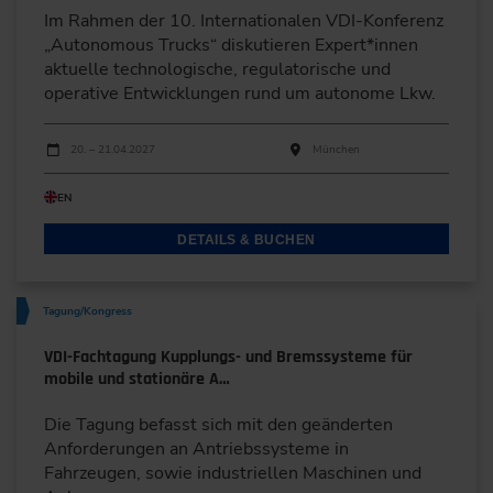
Im Rahmen der 10. Internationalen VDI-Konferenz
„Autonomous Trucks“ diskutieren Expert*innen
aktuelle technologische, regulatorische und
operative Entwicklungen rund um autonome Lkw.
Durchführungen
Veranstaltungsdatum
Veranstaltungsort
20. – 21.04.2027
München
EN
DETAILS & BUCHEN
Tagung/Kongress
VDI-Fachtagung Kupplungs- und Bremssysteme für
mobile und stationäre A…
Die Tagung befasst sich mit den geänderten
Anforderungen an Antriebssysteme in
Fahrzeugen, sowie industriellen Maschinen und