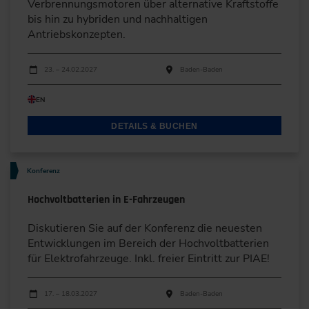
Verbrennungsmotoren über alternative Kraftstoffe
bis hin zu hybriden und nachhaltigen
Antriebskonzepten.
Durchführungen
Veranstaltungsdatum
Veranstaltungsort
23. – 24.02.2027
Baden-Baden
EN
DETAILS & BUCHEN
Konferenz
Hochvoltbatterien in E-Fahrzeugen
Diskutieren Sie auf der Konferenz die neuesten
Entwicklungen im Bereich der Hochvoltbatterien
für Elektrofahrzeuge. Inkl. freier Eintritt zur PIAE!
Durchführungen
Veranstaltungsdatum
Veranstaltungsort
17. – 18.03.2027
Baden-Baden