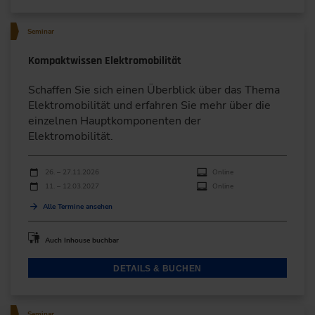
Seminar
Kompaktwissen Elektromobilität
Schaffen Sie sich einen Überblick über das Thema
Elektromobilität und erfahren Sie mehr über die
einzelnen Hauptkomponenten der
Elektromobilität.
Durchführungen
Veranstaltungsdatum
Veranstaltungsort
26. – 27.11.2026
Online
11. – 12.03.2027
Online
Alle Termine ansehen
Auch Inhouse buchbar
DETAILS & BUCHEN
Seminar