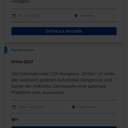
Anlagen.
Durchführungen
Veranstaltungsdatum
Veranstaltungsort
28. – 29.04.2027
Karlsruhe
DETAILS & BUCHEN
Tagung/Kongress
Dritev 2027
Der Internationale VDI-Kongress „Dritev“ ist einer
der weltweit größten Automobil-Kongresse und
bietet der Antriebs-Community eine optimale
Plattform zum Austausch.
Durchführungen
Veranstaltungsdatum
Veranstaltungsort
30.06. – 01.07.2027
Baden-Baden
EN