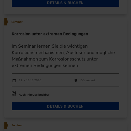
DETAILS & BUCHEN
Seminar
Korrosion unter extremen Bedingungen
Im Seminar lernen Sie die wichtigen
Korrosionsmecha­nismen, Auslöser und mögliche
Maßnahmen zum Korrosionsschutz unter
extremen Bedingungen kennen
Durchführungen
Veranstaltungsdatum
Veranstaltungsort
12. – 13.11.2026
Düsseldorf
Auch Inhouse buchbar
DETAILS & BUCHEN
Seminar