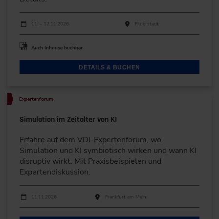
Durchführungen
Veranstaltungsdatum
Veranstaltungsort
11. – 12.11.2026
Filderstadt
Auch Inhouse buchbar
DETAILS & BUCHEN
Expertenforum
Simulation im Zeitalter von KI
Erfahre auf dem VDI-Expertenforum, wo
Simulation und KI symbiotisch wirken und wann KI
disruptiv wirkt. Mit Praxisbeispielen und
Expertendiskussion.
Durchführungen
Veranstaltungsdatum
Veranstaltungsort
11.11.2026
Frankfurt am Main