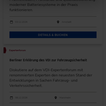
moderner Batteriesysteme in der Praxis
funktionieren.
Durchführungen
Veranstaltungsdatum
Veranstaltungsort
03.12.2026
Arnstadt
DETAILS & BUCHEN
Expertenforum
Berliner Erklärung des VDI zur Fahrzeugsicherheit
Diskutiere auf dem VDI-Expertenforum mit
renommierten Experten den neuesten Stand der
Entwicklungen in Sachen Fahrzeug- und
Verkehrssicherheit.
Durchführungen
Veranstaltungsdatum
Veranstaltungsort
08.12.2026
Mannheim