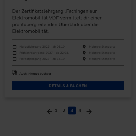
Der Zertifikatslehrgang „Fachingenieur
Elektromobilität VDI“ vermittelt dir einen
profilübergreifenden Überblick über die
Elektromobilität.
Durchführungen
Veranstaltungsdatum
Veranstaltungsort
Herbstjahrgang 2026 - ab 08.10.
Mehrere Standorte
Frühjahrsjahrgang 2027 - ab 22.04.
Mehrere Standorte
Herbstjahrgang 2027 - ab 14.10.
Mehrere Standorte
Auch Inhouse buchbar
DETAILS & BUCHEN
1
2
3
4