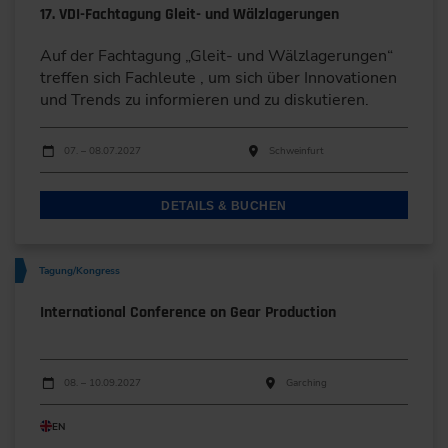
17. VDI-Fachtagung Gleit- und Wälzlagerungen
Auf der Fachtagung „Gleit- und Wälzlagerungen“
treffen sich Fachleute , um sich über Innovationen
und Trends zu informieren und zu diskutieren.
Durchführungen
Veranstaltungsdatum
Veranstaltungsort
07. – 08.07.2027
Schweinfurt
DETAILS & BUCHEN
Tagung/Kongress
International Conference on Gear Production
Durchführungen
Veranstaltungsdatum
Veranstaltungsort
08. – 10.09.2027
Garching
EN