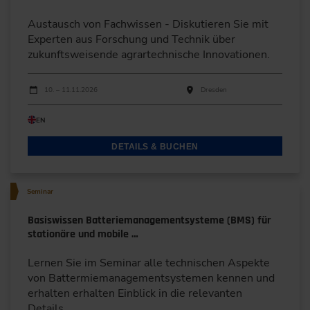
Austausch von Fachwissen - Diskutieren Sie mit
Experten aus Forschung und Technik über
zukunftsweisende agrartechnische Innovationen.
Durchführungen
Veranstaltungsdatum
Veranstaltungsort
10. – 11.11.2026
Dresden
EN
DETAILS & BUCHEN
Seminar
Basiswissen Batteriemanagementsysteme (BMS) für
stationäre und mobile …
Lernen Sie im Seminar alle technischen Aspekte
von Battermiemanagementsystemen kennen und
erhalten erhalten Einblick in die relevanten
Details.