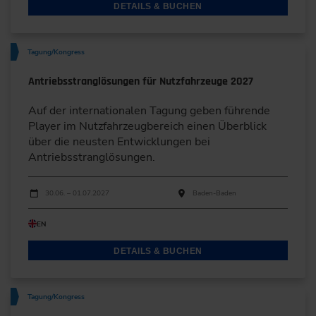
DETAILS & BUCHEN
Tagung/Kongress
Antriebsstranglösungen für Nutzfahrzeuge 2027
Auf der internationalen Tagung geben führende
Player im Nutzfahrzeugbereich einen Überblick
über die neusten Entwicklungen bei
Antriebsstranglösungen.
Durchführungen
Veranstaltungsdatum
Veranstaltungsort
30.06. – 01.07.2027
Baden-Baden
EN
DETAILS & BUCHEN
Tagung/Kongress