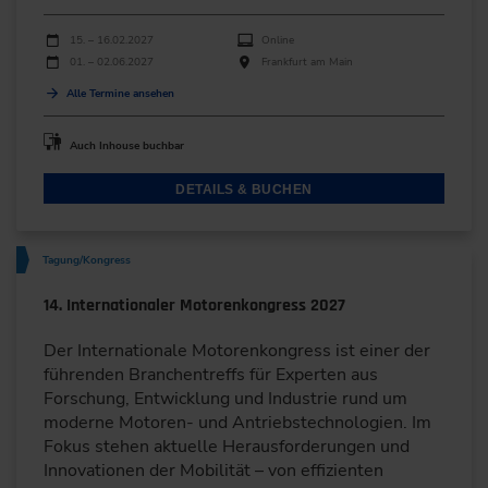
Durchführungen
Veranstaltungsdatum
Veranstaltungsort
15. – 16.02.2027
Online
01. – 02.06.2027
Frankfurt am Main
Alle Termine ansehen
Auch Inhouse buchbar
DETAILS & BUCHEN
Tagung/Kongress
14. Internationaler Motorenkongress 2027
Der Internationale Motorenkongress ist einer der
führenden Branchentreffs für Experten aus
Forschung, Entwicklung und Industrie rund um
moderne Motoren- und Antriebstechnologien. Im
Fokus stehen aktuelle Herausforderungen und
Innovationen der Mobilität – von effizienten