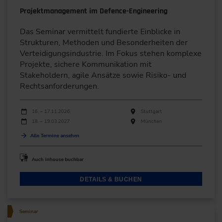
Projektmanagement im Defence-Engineering
Das Seminar vermittelt fundierte Einblicke in
Strukturen, Methoden und Besonderheiten der
Verteidigungsindustrie. Im Fokus stehen komplexe
Projekte, sichere Kommunikation mit
Stakeholdern, agile Ansätze sowie Risiko- und
Rechtsanforderungen.
Durchführungen
Veranstaltungsdatum
Veranstaltungsort
16. – 17.11.2026
Stuttgart
18. – 19.03.2027
München
Alle Termine ansehen
Auch Inhouse buchbar
DETAILS & BUCHEN
Seminar