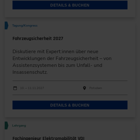
DETAILS & BUCHEN
Tagung/Kongress
Fahrzeugsicherheit 2027
Diskutiere mit Expert:innen über neue
Entwicklungen der Fahrzeugsicherheit – von
Assistenzsystemen bis zum Unfall- und
Insassenschutz.
Durchführungen
Veranstaltungsdatum
Veranstaltungsort
10. – 11.11.2027
Potsdam
DETAILS & BUCHEN
Lehrgang
Fachingenieur Elektromobilität VDI