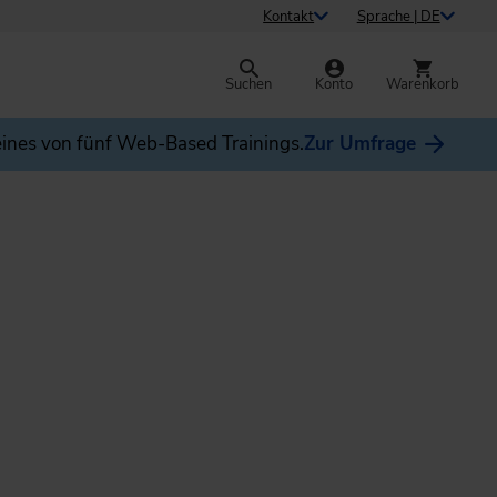
Kontakt
Sprache | DE
Suchen
Konto
Warenkorb
ines von fünf Web-Based Trainings.
Zur Umfrage