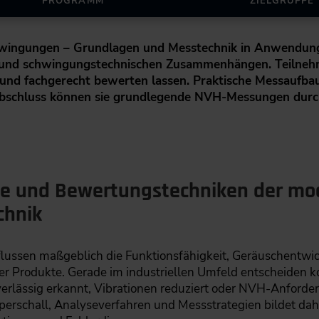
PROGRAMM
ZIELGRUPPE
hwingungen – Grundlagen und Messtechnik in Anwendung“
 und schwingungstechnischen Zusammenhängen. Teilnehme
n und fachgerecht bewerten lassen. Praktische Messaufba
schluss können sie grundlegende NVH-Messungen durch
e und Bewertungstechniken der mod
chnik
ussen maßgeblich die Funktionsfähigkeit, Geräuschentwick
 Produkte. Gerade im industriellen Umfeld entscheiden 
rlässig erkannt, Vibrationen reduziert oder NVH-Anforder
rperschall, Analyseverfahren und Messstrategien bildet daher