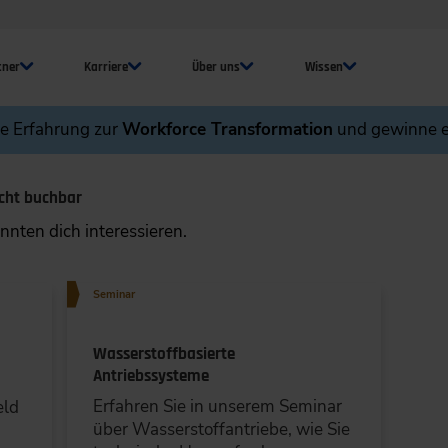
tner
Karriere
Über uns
Wissen
ne Erfahrung zur
Workforce Transformation
und gewinne e
cht buchbar
nten dich interessieren.
Seminar
Wasserstoffbasierte
Antriebssysteme
Erfahren Sie in unserem Seminar
eld
über Wasserstoffantriebe, wie Sie