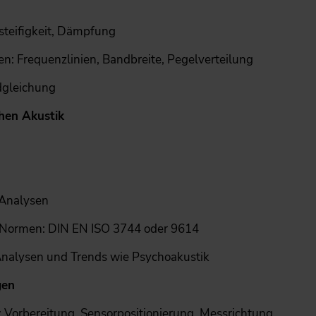
steifigkeit, Dämpfung
n: Frequenzlinien, Bandbreite, Pegelverteilung
dgleichung
schen Akustik
Analysen
n Normen: DIN EN ISO 3744 oder 9614
 Analysen und Trends wie Psychoakustik
gen
: Vorbereitung, Sensorpositionierung, Messrichtung