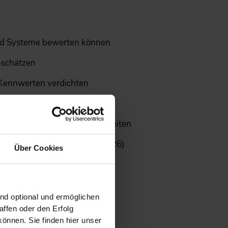
 und Systeme bewerten können
nschätzen
n Kennwerten verdichten
bnisse zu erzielen
Verbesserungsmaßnahmen ableiten
g“
findet am Vortag (29.06.2026)
Über Cookies
Dritev“
statt.
nstigten Kombipreis
.
ind optional und ermöglichen
ffen oder den Erfolg
önnen. Sie finden hier unser