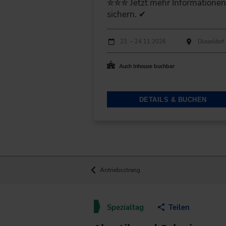
✮✮✮ Jetzt mehr Informatione
sichern. ✔
Durchführungen
Veranstaltungsdatum
Veranstaltungsort
23. – 24.11.2026
Düsseldorf
Auch Inhouse buchbar
DETAILS & BUCHEN
Antriebsstrang
Spezialtag
Teilen