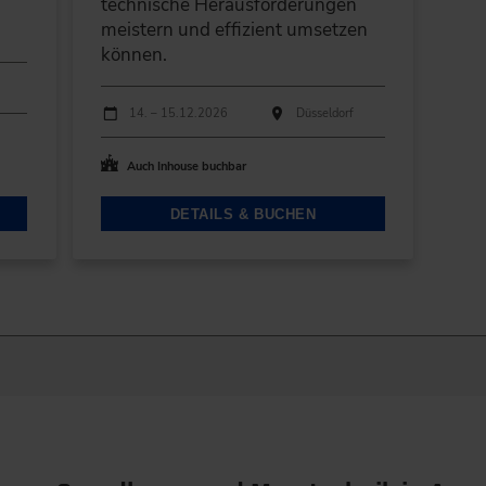
technische Herausforderungen
n
meistern und effizient umsetzen
können.
Durchführungen
Veranstaltungsdatum
Veranstaltungsort
14. – 15.12.2026
Düsseldorf
Auch Inhouse buchbar
DETAILS & BUCHEN