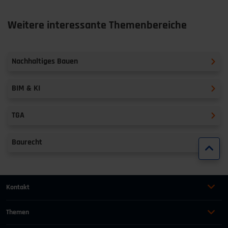
Weitere interessante Themenbereiche
Nachhaltiges Bauen
BIM & KI
TGA
Baurecht
Zur
Kontakt
+49 (0)2116214-201
Themen