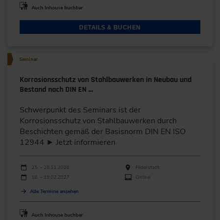
Auch Inhouse buchbar
DETAILS & BUCHEN
Seminar
Korrosionsschutz von Stahlbauwerken in Neubau und
Bestand nach DIN EN …
Schwerpunkt des Seminars ist der
Korrosionsschutz von Stahlbauwerken durch
Beschichten gemäß der Basisnorm DIN EN ISO
12944 ► Jetzt informieren
Durchführungen
Veranstaltungsdatum
Veranstaltungsort
25. – 26.11.2026
Filderstadt
18. – 19.02.2027
Online
Alle Termine ansehen
Auch Inhouse buchbar