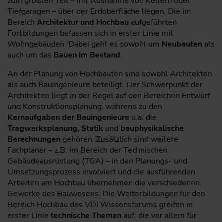
zum größten Teil – mit Ausnahme von Kellern oder
Tiefgaragen – über der Erdoberfläche liegen. Die im
Bereich
Architektur und Hochbau
aufgeführten
Fortbildungen befassen sich in erster Linie mit
Wohngebäuden. Dabei geht es sowohl um
Neubauten
als
auch um das
Bauen im Bestand
.
An der Planung von Hochbauten sind sowohl Architekten
als auch Bauingenieure beteiligt. Der Schwerpunkt der
Architekten liegt in der Regel auf den Bereichen Entwurf
und Konstruktionsplanung, während zu den
Kernaufgaben der Bauingenieure
u.a. die
Tragwerksplanung, Statik
und
bauphysikalische
Berechnungen
gehören. Zusätzlich sind weitere
Fachplaner – z.B. im Bereich der Technischen
Gebäudeausrüstung (TGA) – in den Planungs- und
Umsetzungsprozess involviert und die ausführenden
Arbeiten am Hochbau übernehmen die verschiedenen
Gewerke des Bauwesens. Die Weiterbildungen für den
Bereich Hochbau des VDI Wissensforums greifen in
erster Linie
technische Themen
auf, die vor allem für