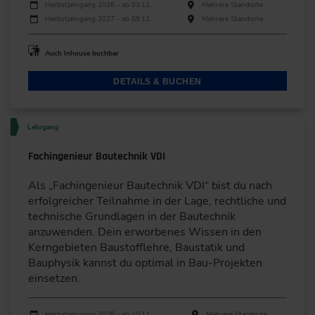
Durchführungen
Veranstaltungsdatum
Veranstaltungsort
Herbstjahrgang 2026 - ab 03.11.
Mehrere Standorte
Herbstjahrgang 2027 - ab 09.11.
Mehrere Standorte
Auch Inhouse buchbar
DETAILS & BUCHEN
Lehrgang
Fachingenieur Bautechnik VDI
Als „Fachingenieur Bautechnik VDI“ bist du nach
erfolgreicher Teilnahme in der Lage, rechtliche und
technische Grundlagen in der Bautechnik
anzuwenden. Dein erworbenes Wissen in den
Kerngebieten Baustofflehre, Baustatik und
Bauphysik kannst du optimal in Bau-Projekten
einsetzen.
Durchführungen
Veranstaltungsdatum
Veranstaltungsort
Herbstjahrgang 2026 - ab 10.11.
Mehrere Standorte