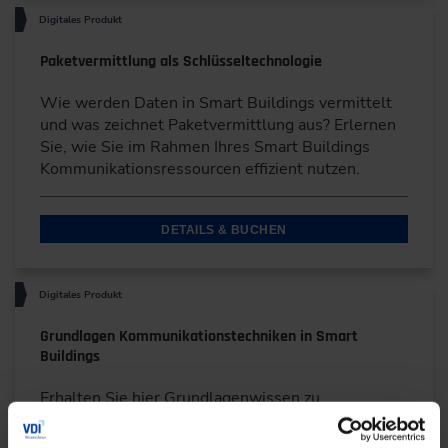
Digitales Produkt
Paketvermittlung als Schlüsseltechnologie
Wie werden Daten in Smart Buildings vermittelt
und was zeichnet Paketvermittlung aus? Erlernen
Sie, wie Sie im Rahmen Ihres Smart Buildings
Kommunikationsressourcen effizient nutzen.
DETAILS & BUCHEN
Digitales Produkt
Grundlagen Kommunikationstechniken in Smart
Buildings
Erhalten Sie hier Grundlagenwissen zu
Kommunikationstechniken in Smart Buildings
anhand zahlreicher Use Cases und Praxisbeispiele.