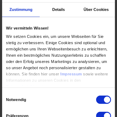
Zustimmung
Details
Über Cookies
DETAILS & BUCHEN
Wir vermitteln Wissen!
Digitales Produkt
Wir setzen Cookies ein, um unsere Webseiten für Sie
BIM aus Sicht des Informationsmanagements
stetig zu verbessern. Einige Cookies sind optional und
ermöglichen uns Ihren Webseitenbesuch zu erleichtern,
Erfahren Sie mehr darüber, was
Ihnen ein bestmögliches Nutzungserlebnis zu schaffen
Informationsmanagement konkret bedeutet und
oder den Erfolg unseres Marketings zu analysieren, um
wie wichtig es für den BIM-Prozess ist.
so unser Angebot noch personalisierter gestalten zu
können. Sie finden hier unser
Impressum
sowie weitere
Informationen zu unseren Cookies in den
DETAILS & BUCHEN
Datenschutzhinweisen
.
Einwilligungsauswahl
Digitales Produkt
Notwendig
BIM aus Sicht des Planers
Präferenzen