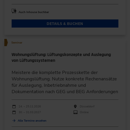
Auch Inhouse buchbar
DETAILS & BUCHEN
Seminar
Wohnungslüftung: Lüftungskonzepte und Auslegung
von Lüftungssystemen
Meistere die komplette Prozesskette der
Wohnungslüftung. Nutze konkrete Rechenansätze
für Auslegung, Inbetriebnahme und
Dokumentation nach GEG und BEG Anforderungen
Durchführungen
Veranstaltungsdatum
Veranstaltungsort
24. – 25.11.2026
Düsseldorf
30. – 31.03.2027
Online
Alle Termine ansehen