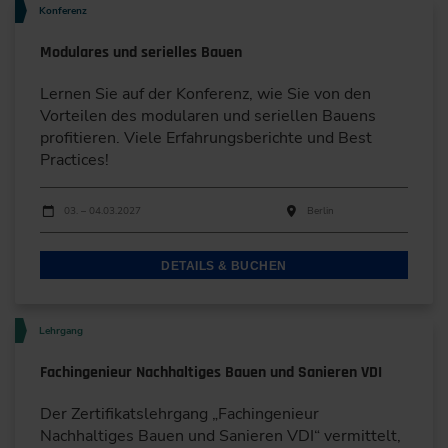
Konferenz
Modulares und serielles Bauen
Lernen Sie auf der Konferenz, wie Sie von den
Vorteilen des modularen und seriellen Bauens
profitieren. Viele Erfahrungsberichte und Best
Practices!
Durchführungen
Veranstaltungsdatum
Veranstaltungsort
03. – 04.03.2027
Berlin
DETAILS & BUCHEN
Lehrgang
Fachingenieur Nachhaltiges Bauen und Sanieren VDI
Der Zertifikatslehrgang „Fachingenieur
Nachhaltiges Bauen und Sanieren VDI“ vermittelt,