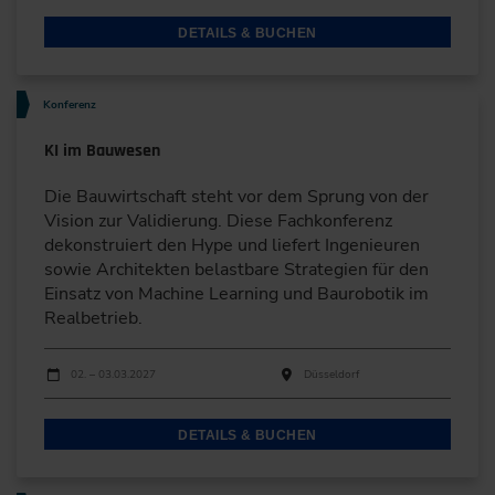
DETAILS & BUCHEN
Konferenz
KI im Bauwesen
Die Bauwirtschaft steht vor dem Sprung von der
Vision zur Validierung. Diese Fachkonferenz
dekonstruiert den Hype und liefert Ingenieuren
sowie Architekten belastbare Strategien für den
Einsatz von Machine Learning und Baurobotik im
Realbetrieb.
Durchführungen
Veranstaltungsdatum
Veranstaltungsort
02. – 03.03.2027
Düsseldorf
DETAILS & BUCHEN