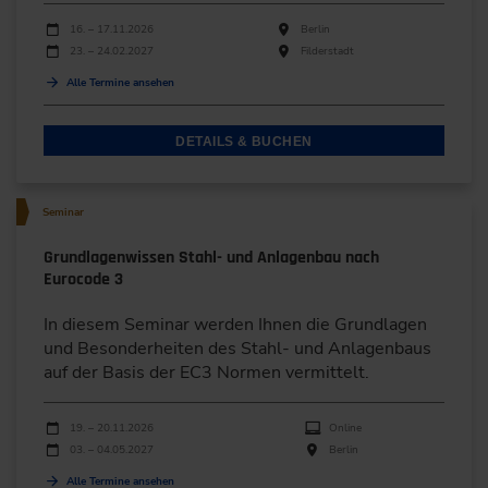
Durchführungen
Veranstaltungsdatum
Veranstaltungsort
16. – 17.11.2026
Berlin
23. – 24.02.2027
Filderstadt
Alle Termine ansehen
DETAILS & BUCHEN
Seminar
Grundlagenwissen Stahl- und Anlagenbau nach
Eurocode 3
In diesem Seminar werden Ihnen die Grundlagen
und Besonderheiten des Stahl- und Anlagenbaus
auf der Basis der EC3 Normen vermittelt.
Durchführungen
Veranstaltungsdatum
Veranstaltungsort
19. – 20.11.2026
Online
03. – 04.05.2027
Berlin
Alle Termine ansehen