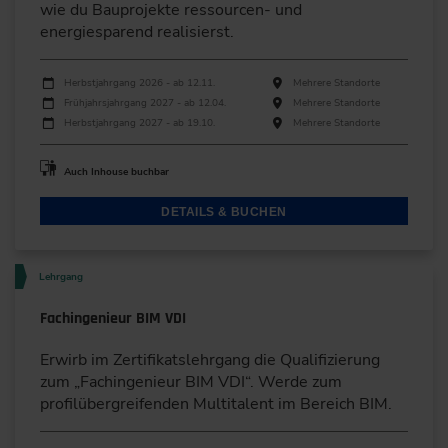
wie du Bauprojekte ressourcen- und
energiesparend realisierst.
Durchführungen
Veranstaltungsdatum
Veranstaltungsort
Herbstjahrgang 2026 - ab 12.11.
Mehrere Standorte
Frühjahrsjahrgang 2027 - ab 12.04.
Mehrere Standorte
Herbstjahrgang 2027 - ab 19.10.
Mehrere Standorte
Auch Inhouse buchbar
DETAILS & BUCHEN
Lehrgang
Fachingenieur BIM VDI
Erwirb im Zertifikatslehrgang die Qualifizierung
zum „Fachingenieur BIM VDI“. Werde zum
profilübergreifenden Multitalent im Bereich BIM.