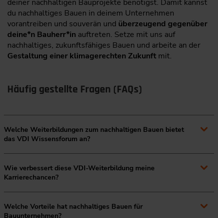
deiner nachhaltigen Bauprojekte benötigst. Damit kannst
du nachhaltiges Bauen in deinem Unternehmen
vorantreiben und souverän und
überzeugend gegenüber
deine*n Bauherr*in
auftreten. Setze mit uns auf
nachhaltiges, zukunftsfähiges Bauen und arbeite an der
Gestaltung einer klimagerechten Zukunft
mit.
Häufig gestellte Fragen (FAQs)
Welche Weiterbildungen zum nachhaltigen Bauen bietet
das VDI Wissensforum an?
Das VDI Wissensforum bietet ein breites Spektrum an
Wie verbessert diese VDI-Weiterbildung meine
Weiterbildungsveranstaltungen zum Thema Nachhaltiges
Karrierechancen?
Bauen an. Dazu gehören Grundlagenseminare, die ein
allgemeines Verständnis für nachhaltiges Planen und
Nachhaltiges Bauen gewinnt in der modernen Baubranche
Bauen vermitteln, aber auch spezifischere Workshops, die
Welche Vorteile hat nachhaltiges Bauen für
zunehmend an Bedeutung, da es eine Antwort auf die
sich auf einzelne Aspekte wie regenerative Energien in der
Bauunternehmen?