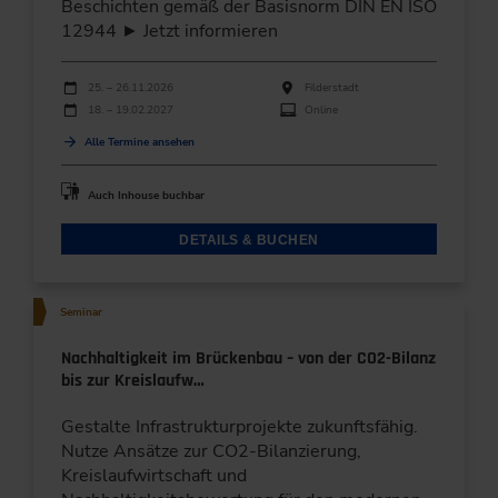
Beschichten gemäß der Basisnorm DIN EN ISO
12944 ► Jetzt informieren
Durchführungen
Veranstaltungsdatum
Veranstaltungsort
25. – 26.11.2026
Filderstadt
18. – 19.02.2027
Online
Alle Termine ansehen
Auch Inhouse buchbar
DETAILS & BUCHEN
Seminar
Nachhaltigkeit im Brückenbau – von der CO2-Bilanz
bis zur Kreislaufw…
Gestalte Infrastrukturprojekte zukunftsfähig.
Nutze Ansätze zur CO2-Bilanzierung,
Kreislaufwirtschaft und