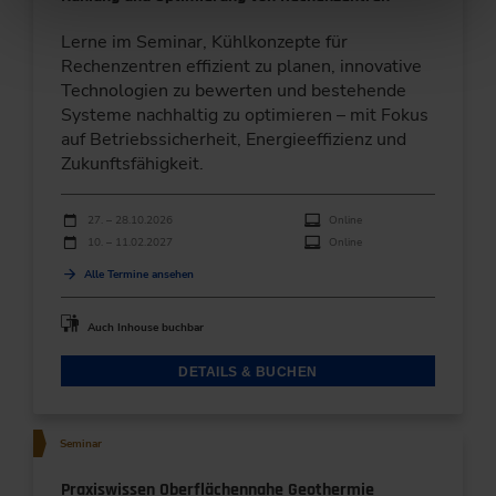
Lerne im Seminar, Kühlkonzepte für
Rechenzentren effizient zu planen, innovative
Technologien zu bewerten und bestehende
Systeme nachhaltig zu optimieren – mit Fokus
auf Betriebssicherheit, Energieeffizienz und
Zukunftsfähigkeit.
Durchführungen
Veranstaltungsdatum
Veranstaltungsort
27. – 28.10.2026
Online
10. – 11.02.2027
Online
Alle Termine ansehen
Auch Inhouse buchbar
DETAILS & BUCHEN
Seminar
Praxiswissen Oberflächennahe Geothermie