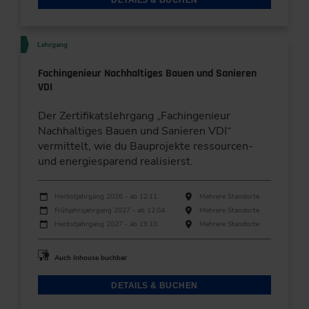
Lehrgang
Fachingenieur Nachhaltiges Bauen und Sanieren
VDI
Der Zertifikatslehrgang „Fachingenieur
Nachhaltiges Bauen und Sanieren VDI“
vermittelt, wie du Bauprojekte ressourcen-
und energiesparend realisierst.
Durchführungen
Veranstaltungsdatum
Veranstaltungsort
Herbstjahrgang 2026 - ab 12.11.
Mehrere Standorte
Frühjahrsjahrgang 2027 - ab 12.04.
Mehrere Standorte
Herbstjahrgang 2027 - ab 19.10.
Mehrere Standorte
Auch Inhouse buchbar
DETAILS & BUCHEN