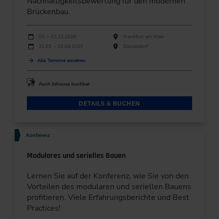
Nachhaltigkeitsbewertung für den modernen
Brückenbau.
Durchführungen
Veranstaltungsdatum
Veranstaltungsort
01. – 02.12.2026
Frankfurt am Main
31.03. – 01.04.2027
Düsseldorf
Alle Termine ansehen
Auch Inhouse buchbar
DETAILS & BUCHEN
Konferenz
Modulares und serielles Bauen
Lernen Sie auf der Konferenz, wie Sie von den
Vorteilen des modularen und seriellen Bauens
profitieren. Viele Erfahrungsberichte und Best
Practices!