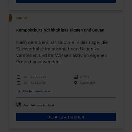
Seminar
Kompaktkurs Nachhaltiges Planen und Bauen
Nach dem Seminar sind Sie in der Lage, die
Sachverhalte im nachhaltigen Bauen zu
verstehen und Ihr Wissen aktiv im eigenen
Projekt anzuwenden.
Durchführungen
Veranstaltungsdatum
Veranstaltungsort
19. – 20.08.2026
Online
12. – 13.11.2026
Düsseldorf
Alle Termine ansehen
Auch Inhouse buchbar
DETAILS & BUCHEN