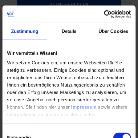
DETAILS & BUCHEN
Seminar
Zustimmung
Details
Über Cookies
Kreislaufwirtschaft Bau Zirkuläre Wertschöpfung
für die Gebäudeplanung
Wir vermitteln Wissen!
Das Seminar vermittelt kompakt und
praxisnah die Grundlagen und die Vorteile aus
Wir setzen Cookies ein, um unsere Webseiten für Sie
ökologischer Sicht des kreislaufgerechten
stetig zu verbessern. Einige Cookies sind optional und
Bauens.
ermöglichen uns Ihren Webseitenbesuch zu erleichtern,
Ihnen ein bestmögliches Nutzungserlebnis zu schaffen
Durchführungen
oder den Erfolg unseres Marketings zu analysieren, um
Veranstaltungsdatum
Veranstaltungsort
13. – 14.10.2026
Berlin
so unser Angebot noch personalisierter gestalten zu
können. Sie finden hier unser
Impressum
sowie weitere
Auch Inhouse buchbar
Informationen zu unseren Cookies in den
DETAILS & BUCHEN
Datenschutzhinweisen
.
Einwilligungsauswahl
Notwendig