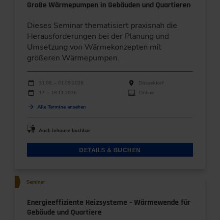
Große Wärmepumpen in Gebäuden und Quartieren
Dieses Seminar thematisiert praxisnah die
Herausforderungen bei der Planung und
Umsetzung von Wärmekonzepten mit
größeren Wärmepumpen.
Durchführungen
Veranstaltungsdatum
Veranstaltungsort
31.08. – 01.09.2026
Düsseldorf
17. – 18.11.2026
Online
Alle Termine ansehen
Auch Inhouse buchbar
DETAILS & BUCHEN
Seminar
Energieeffiziente Heizsysteme – Wärmewende für
Gebäude und Quartiere