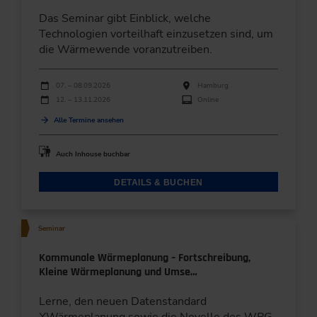
Das Seminar gibt Einblick, welche
Technologien vorteilhaft einzusetzen sind, um
die Wärmewende voranzutreiben.
Durchführungen
Veranstaltungsdatum
Veranstaltungsort
07. – 08.09.2026
Hamburg
12. – 13.11.2026
Online
Alle Termine ansehen
Auch Inhouse buchbar
DETAILS & BUCHEN
Seminar
Kommunale Wärmeplanung – Fortschreibung,
Kleine Wärmeplanung und Umse…
Lerne, den neuen Datenstandard
XWärmeplanung sowie die Novelle des WPG