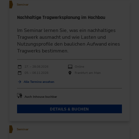
Seminar
Nachhaltige Tragwerksplanung im Hochbau
Im Seminar lernen Sie, was ein nachhaltiges
Tragwerk ausmacht und wie Lasten und
Nutzungsprofile den baulichen Aufwand eines
Tragwerks bestimmen.
Durchführungen
Veranstaltungsdatum
Veranstaltungsort
27. – 28.08.2026
Online
05. – 06.11.2026
Frankfurt am Main
Alle Termine ansehen
Auch Inhouse buchbar
DETAILS & BUCHEN
Seminar