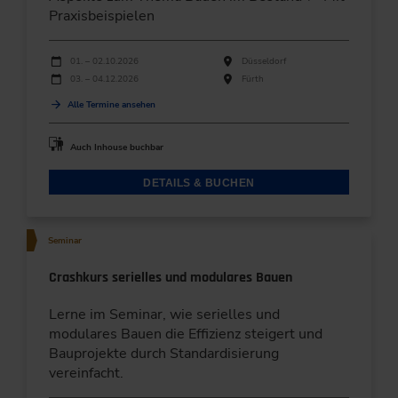
Praxisbeispielen
Durchführungen
Veranstaltungsdatum
Veranstaltungsort
01. – 02.10.2026
Düsseldorf
03. – 04.12.2026
Fürth
Alle Termine ansehen
Auch Inhouse buchbar
DETAILS & BUCHEN
Seminar
Crashkurs serielles und modulares Bauen
Lerne im Seminar, wie serielles und
modulares Bauen die Effizienz steigert und
Bauprojekte durch Standardisierung
vereinfacht.