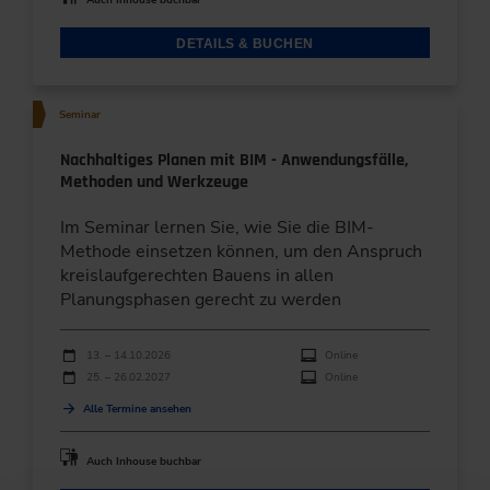
DETAILS & BUCHEN
Seminar
Nachhaltiges Planen mit BIM - Anwendungsfälle,
Methoden und Werkzeuge
Im Seminar lernen Sie, wie Sie die BIM-
Methode einsetzen können, um den Anspruch
kreislaufgerechten Bauens in allen
Planungsphasen gerecht zu werden
Durchführungen
Veranstaltungsdatum
Veranstaltungsort
13. – 14.10.2026
Online
25. – 26.02.2027
Online
Alle Termine ansehen
Auch Inhouse buchbar