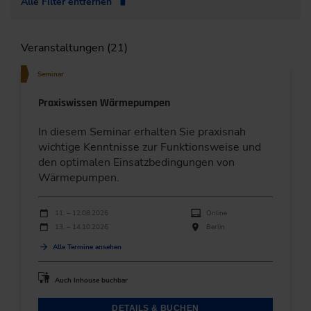
Alle Filter entfernen
Veranstaltungen (21)
Seminar
Praxiswissen Wärmepumpen
In diesem Seminar erhalten Sie praxisnah
wichtige Kenntnisse zur Funktionsweise und
den optimalen Einsatzbedingungen von
Wärmepumpen.
Durchführungen
Veranstaltungsdatum
Veranstaltungsort
11. – 12.08.2026
Online
13. – 14.10.2026
Berlin
Alle Termine ansehen
Auch Inhouse buchbar
DETAILS & BUCHEN