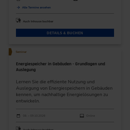
Alle Termine ansehen
Auch Inhouse buchbar
DETAILS & BUCHEN
Seminar
Energiespeicher in Gebäuden - Grundlagen und
Auslegung
Lernen Sie die effiziente Nutzung und
Auslegung von Energiespeichern in Gebäuden
kennen, um nachhaltige Energielösungen zu
entwickeln.
Durchführungen
Veranstaltungsdatum
Veranstaltungsort
08. – 09.10.2026
Online
Auch Inhouse buchbar