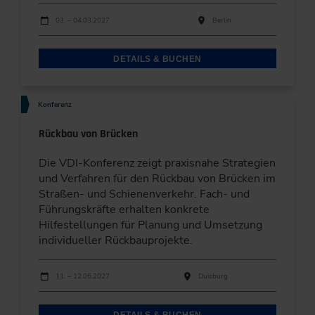
Durchführungen
Veranstaltungsdatum
Veranstaltungsort
03. – 04.03.2027
Berlin
DETAILS & BUCHEN
Konferenz
Rückbau von Brücken
Die VDI-Konferenz zeigt praxisnahe Strategien
und Verfahren für den Rückbau von Brücken im
Straßen- und Schienenverkehr. Fach- und
Führungskräfte erhalten konkrete
Hilfestellungen für Planung und Umsetzung
individueller Rückbauprojekte.
Durchführungen
Veranstaltungsdatum
Veranstaltungsort
11. – 12.05.2027
Duisburg
DETAILS & BUCHEN