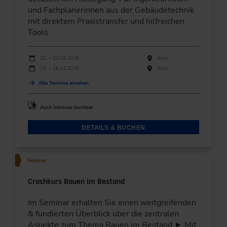
und Fachplanerinnen aus der Gebäudetechnik
mit direktem Praxistransfer und hilfreichen
Tools.
Durchführungen
Veranstaltungsdatum
Veranstaltungsort
21. – 22.09.2026
Köln
15. – 16.12.2026
Köln
Alle Termine ansehen
Auch Inhouse buchbar
DETAILS & BUCHEN
Seminar
Crashkurs Bauen im Bestand
Im Seminar erhalten Sie einen weitgreifenden
& fundierten Überblick über die zentralen
Aspekte zum Thema Bauen im Bestand ► Mit