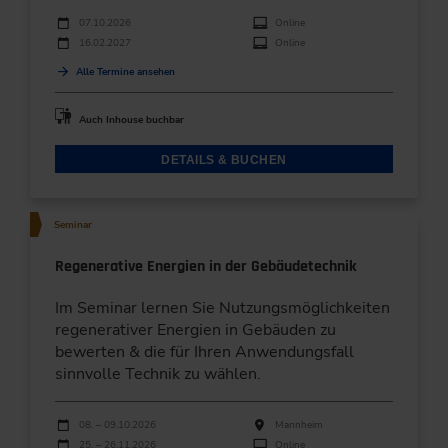
Durchführungen
Veranstaltungsdatum
Veranstaltungsort
07.10.2026
Online
16.02.2027
Online
Alle Termine ansehen
Auch Inhouse buchbar
DETAILS & BUCHEN
Seminar
Regenerative Energien in der Gebäudetechnik
Im Seminar lernen Sie Nutzungsmöglichkeiten
regenerativer Energien in Gebäuden zu
bewerten & die für Ihren Anwendungsfall
sinnvolle Technik zu wählen.
Durchführungen
Veranstaltungsdatum
Veranstaltungsort
08. – 09.10.2026
Mannheim
25. – 26.11.2026
Online