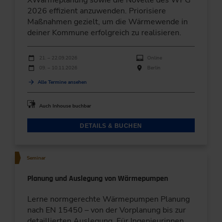
2026 effizient anzuwenden. Priorisiere
Maßnahmen gezielt, um die Wärmewende in
deiner Kommune erfolgreich zu realisieren.
Durchführungen
Veranstaltungsdatum
Veranstaltungsort
21. – 22.09.2026
Online
09. – 10.11.2026
Berlin
Alle Termine ansehen
Auch Inhouse buchbar
DETAILS & BUCHEN
Seminar
Planung und Auslegung von Wärmepumpen
Lerne normgerechte Wärmepumpen Planung
nach EN 15450 – von der Vorplanung bis zur
detaillierten Auslegung. Für Ingenieurinnen