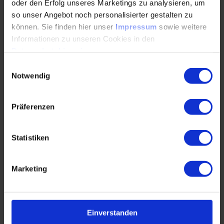
Aufbau der Maschine
oder den Erfolg unseres Marketings zu analysieren, um
so unser Angebot noch personalisierter gestalten zu
Vorteile der Kombitechnik
können. Sie finden hier unser
Impressum
sowie weitere
Typische Teile
Informationen zu unseren Cookies in den
Datenschutzhinweisen
.
Laserschneiden auf der Flachbettlasermaschine
Einwilligungsauswahl
Notwendig
Aufbau der Maschine
Möglichkeiten und Anwendungen
Präferenzen
Kreatives Umsetzen in Einzel- oder
Gruppenübungen
Statistiken
Freibiegen
Aufbau der Maschine
Marketing
Werkzeuge und Werkzeugsystem
Machbarkeit und Grenzen
Einverstanden