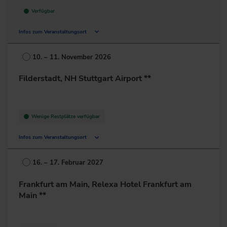
Verfügbar
Infos zum Veranstaltungsort
Dr.-von-Daller-Str. 1-3
85356 Freising
10. – 11. November 2026
Deutschland
Filderstadt, NH Stuttgart Airport **
+49 8161/532-0
zur Website
Wenige Restplätze verfügbar
Infos zum Veranstaltungsort
Bonländer Hauptstr. 145
70794 Filderstadt
16. – 17. Februar 2027
Deutschland
Frankfurt am Main, Relexa Hotel Frankfurt am
+49 711/7781-0
Main **
zur Website