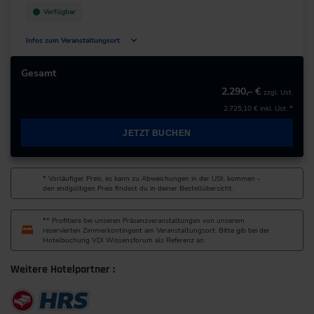
Verfügbar
Infos zum Veranstaltungsort
Dr.-von-Daller-Str. 1-3
85356 Freising
Gesamt
Deutschland
2.290,– €
zzgl. Ust.
2.725,10 €
inkl. Ust. *
+49 8161/532-0
JETZT BUCHEN
zur Website
* Vorläufiger Preis, es kann zu Abweichungen in der USt. kommen -
den endgültigen Preis findest du in deiner Bestellübersicht.
** Profitiere bei unseren Präsenzveranstaltungen von unserem
reservierten Zimmerkontingent am Veranstaltungsort. Bitte gib bei der
Hotelbuchung VDI Wissensforum als Referenz an.
Weitere Hotelpartner :