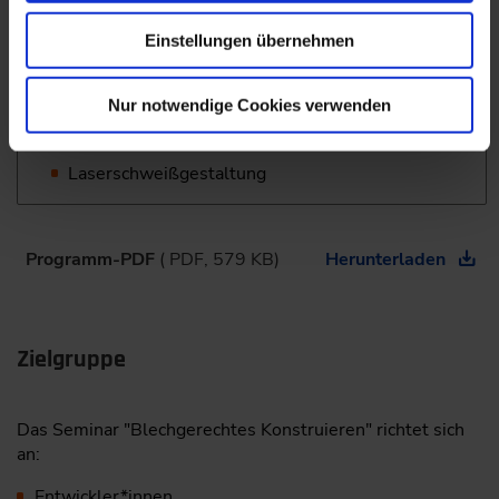
Workshop „Blech“ – Diskussion von
Teilnehmerfragestellungen
Einstellungen übernehmen
Blechgestaltung
Nur notwendige Cookies verwenden
Rohrgestaltung
Laserschweißgestaltung
Programm-PDF
( PDF, 579 KB)
Herunterladen
Zielgruppe
Das Seminar "Blechgerechtes Konstruieren" richtet sich
an:
Entwickler*innen