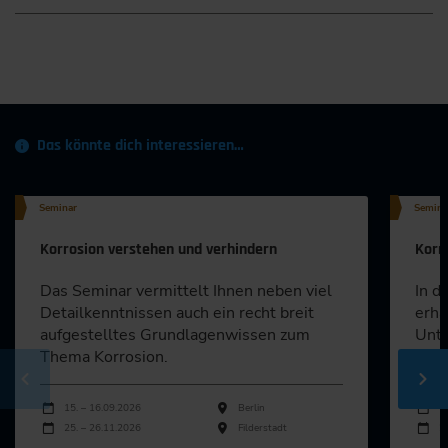
Das könnte dich interessieren…
Seminar
Semina
Korrosion verstehen und verhindern
Korr
Das Seminar vermittelt Ihnen neben viel
In d
Detailkenntnissen auch ein recht breit
erha
aufgestelltes Grundlagenwissen zum
Unte
Thema Korrosion.
Besc
Durchführungen
Durch
Veranstaltungsdatum
Veranstaltungsort
Veran
15. – 16.09.2026
Berlin
1
25. – 26.11.2026
Filderstadt
2