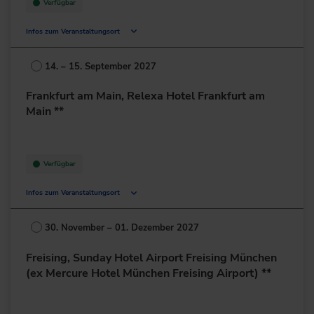
Verfügbar
Infos zum Veranstaltungsort
Bonländer Hauptstr. 145
70794 Filderstadt
14. – 15. September 2027
Deutschland
Frankfurt am Main, Relexa Hotel Frankfurt am
+49 711/7781-0
Main **
zur Website
Verfügbar
Infos zum Veranstaltungsort
Lurgiallee 2
60439 Frankfurt am Main
30. November – 01. Dezember 2027
Deutschland
Freising, Sunday Hotel Airport Freising München
+49 69/95778-0
(ex Mercure Hotel München Freising Airport) **
zur Website