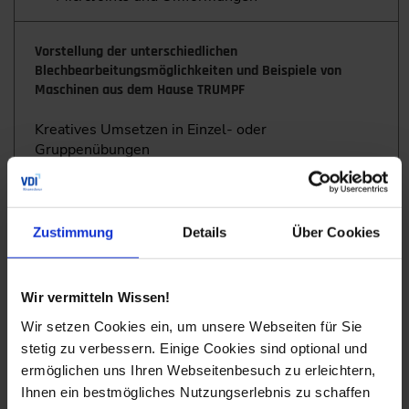
Vorstellung der unterschiedlichen
Blechbearbeitungsmöglich­keiten und Beispiele von
Maschinen aus dem Hause TRUMPF
Kreatives Umsetzen in Einzel- oder
Gruppenübungen
Stanzen und Umformmöglichkeiten
Aufbau der Maschine
Zustimmung
Details
Über Cookies
Werkzeuge und Werkzeugsystem
Umformmöglichkeiten
Wir vermitteln Wissen!
Kreatives Umsetzen in Einzel- oder
Wir setzen Cookies ein, um unsere Webseiten für Sie
Gruppenübungen
stetig zu verbessern. Einige Cookies sind optional und
ermöglichen uns Ihren Webseitenbesuch zu erleichtern,
Kombinierte Stanzlaserbearbeitung
Ihnen ein bestmögliches Nutzungserlebnis zu schaffen