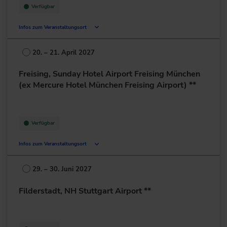
Verfügbar
Infos zum Veranstaltungsort
Lurgiallee 2
60439 Frankfurt am Main
20. – 21. April 2027
Deutschland
Freising, Sunday Hotel Airport Freising München
+49 69/95778-0
(ex Mercure Hotel München Freising Airport) **
zur Website
Verfügbar
Infos zum Veranstaltungsort
Dr.-von-Daller-Str. 1-3
85356 Freising
29. – 30. Juni 2027
Deutschland
Filderstadt, NH Stuttgart Airport **
+49 8161/532-0
zur Website