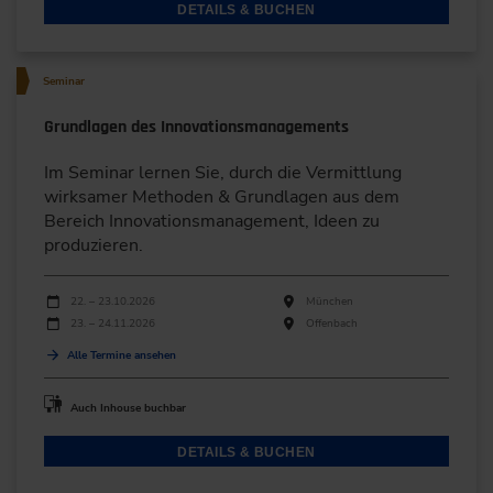
DETAILS & BUCHEN
Seminar
Grundlagen des Innovationsmanagements
Im Seminar lernen Sie, durch die Vermittlung
wirksamer Methoden & Grundlagen aus dem
Bereich Innovationsmanagement, Ideen zu
produzieren.
Durchführungen
Veranstaltungsdatum
Veranstaltungsort
22. – 23.10.2026
München
23. – 24.11.2026
Offenbach
Alle Termine ansehen
Auch Inhouse buchbar
DETAILS & BUCHEN