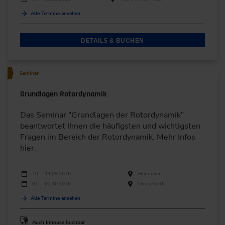
Alle Termine ansehen
DETAILS & BUCHEN
Seminar
Grundlagen Rotordynamik
Das Seminar "Grundlagen der Rotordynamik"
beantwortet Ihnen die häufigsten und wichtigsten
Fragen im Bereich der Rotordynamik. Mehr Infos
hier.
Durchführungen
Veranstaltungsdatum
Veranstaltungsort
10. – 11.09.2026
Hannover
01. – 02.10.2026
Düsseldorf
Alle Termine ansehen
Auch Inhouse buchbar