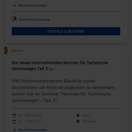
Alle Termine ansehen
Auch Inhouse buchbar
DETAILS & BUCHEN
Seminar
Die neuen internationalen Normen für Technische
Zeichnungen Teil 2: I…
Mit Positionstoleranzen Bauteile sicher
beschreiben um Mehrdeutigkeiten zu vermeiden
lernen Sie im Seminar "Normen für Technische
Zeichnungen - Teil 2".
Durchführungen
Veranstaltungsdatum
Veranstaltungsort
08. – 09.10.2026
Wien
14. – 15.04.2027
Nürtingen
Alle Termine ansehen