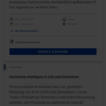
Komplexe Sachverhalte verständlich aufbereiten ✔
Für Ingenieure ➔ Mehr Infos.
Durchführungen
Veranstaltungsdatum
Veranstaltungsort
02. – 04.09.2026
Online
09. – 10.12.2026
Potsdam
Alle Termine ansehen
Auch Inhouse buchbar
DETAILS & BUCHEN
Masterclass
Künstliche Intelligenz in CAD und Simulation
Praxisorientierte Masterclass zur gezielten
Nutzung von KI in CAD und Simulation. Lerne
Tools, Prompting-Techniken und Automatisierung
kennen, um Prozesse zu optimieren und dir