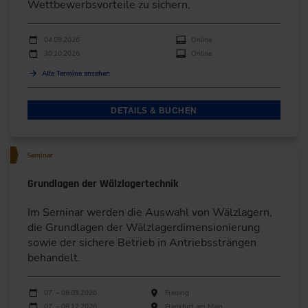
Wettbewerbsvorteile zu sichern.
Durchführungen
Veranstaltungsdatum
Veranstaltungsort
04.09.2026
Online
30.10.2026
Online
Alle Termine ansehen
DETAILS & BUCHEN
Seminar
Grundlagen der Wälzlagertechnik
Im Seminar werden die Auswahl von Wälzlagern,
die Grundlagen der Wälzlagerdimensionierung
sowie der sichere Betrieb in Antriebssträngen
behandelt.
Durchführungen
Veranstaltungsdatum
Veranstaltungsort
07. – 08.09.2026
Freising
07. – 08.12.2026
Frankfurt am Main