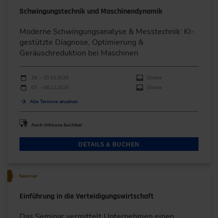
Schwingungstechnik und Maschinendynamik
Moderne Schwingungsanalyse & Messtechnik: KI-
gestützte Diagnose, Optimierung &
Geräuschreduktion bei Maschinen
Durchführungen
Veranstaltungsdatum
Veranstaltungsort
28. – 29.10.2026
Online
07. – 08.12.2026
Online
Alle Termine ansehen
Auch Inhouse buchbar
DETAILS & BUCHEN
Seminar
Einführung in die Verteidigungswirtschaft
Das Seminar vermittelt Unternehmen einen