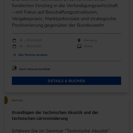
fundierten Einstieg in die Verteidigungswirtschaft
– mit Fokus auf Beschaffungsstrukturen,
Vergabepraxis, Marktpotenziale und strategische
Positionierung gegenüber der Bundeswehr.
Durchführungen
Veranstaltungsdatum
Veranstaltungsort
28. – 29.10.2026
Hamburg
08. – 09.03.2027
Online
Alle Termine ansehen
Auch Inhouse buchbar
DETAILS & BUCHEN
Seminar
Grundlagen der technischen Akustik und der
technischen Lärmminderung
Erfahren Sie im Seminar "Technische Akustik"