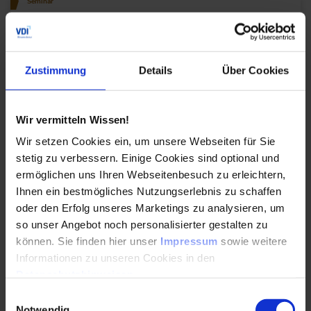
Seminar
Lasten- und Pflichtenhefte für
Automatisierungssysteme erstellen
Zustimmung
Details
Über Cookies
Erlernen Sie, Lasten- und Pflichtenhefte
strukturiert zu erstellen, komplexe
Automatisierungsprojekte effizient umzusetzen
und Änderungen transparent zu managen –
Wir vermitteln Wissen!
praxisnah und nach VDI/VDE 3694.
Wir setzen Cookies ein, um unsere Webseiten für Sie
stetig zu verbessern. Einige Cookies sind optional und
Durchführungen
Veranstaltungsdatum
Veranstaltungsort
21. – 22.09.2026
Online
ermöglichen uns Ihren Webseitenbesuch zu erleichtern,
25. – 26.11.2026
München
Ihnen ein bestmögliches Nutzungserlebnis zu schaffen
Alle Termine ansehen
oder den Erfolg unseres Marketings zu analysieren, um
so unser Angebot noch personalisierter gestalten zu
Auch Inhouse buchbar
können. Sie finden hier unser
Impressum
sowie weitere
Informationen zu unseren Cookies in den
DETAILS & BUCHEN
Datenschutzhinweisen
.
Einwilligungsauswahl
Notwendig
Seminar