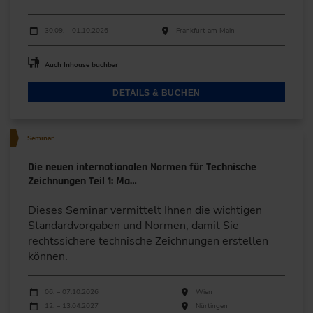
Durchführungen
Veranstaltungsdatum
Veranstaltungsort
30.09. – 01.10.2026
Frankfurt am Main
Auch Inhouse buchbar
DETAILS & BUCHEN
Seminar
Die neuen internationalen Normen für Technische
Zeichnungen Teil 1: Ma…
Dieses Seminar vermittelt Ihnen die wichtigen
Standardvorgaben und Normen, damit Sie
rechtssichere technische Zeichnungen erstellen
können.
Durchführungen
Veranstaltungsdatum
Veranstaltungsort
06. – 07.10.2026
Wien
12. – 13.04.2027
Nürtingen