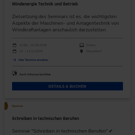
Windenergie Technik und Betrieb
Zielsetzung des Seminars ist es, die wichtigsten
Aspekte der Maschinen- und Anlagentechnik von
Windkraftanlagen anschaulich darzustellen.
Durchführungen
Veranstaltungsdatum
Veranstaltungsort
31.08. – 01.09.2026
Online
10. – 11.12.2026
Düsseldorf
Alle Termine ansehen
Auch Inhouse buchbar
DETAILS & BUCHEN
Seminar
Schreiben in technischen Berufen
Seminar "Schreiben in technischen Berufen" ✔