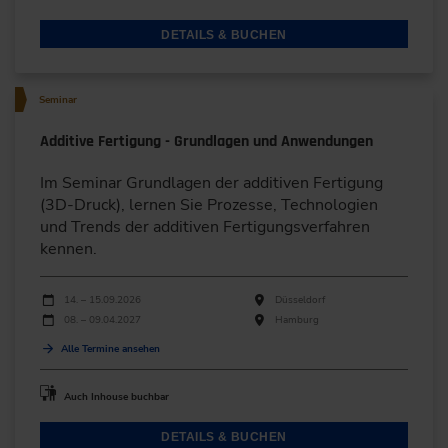
DETAILS & BUCHEN
Seminar
Additive Fertigung - Grundlagen und Anwendungen
Im Seminar Grundlagen der additiven Fertigung
(3D-Druck), lernen Sie Prozesse, Technologien
und Trends der additiven Fertigungsverfahren
kennen.
Durchführungen
Veranstaltungsdatum
Veranstaltungsort
14. – 15.09.2026
Düsseldorf
08. – 09.04.2027
Hamburg
Alle Termine ansehen
Auch Inhouse buchbar
DETAILS & BUCHEN