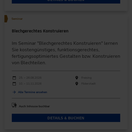
Seminar
Blechgerechtes Konstruieren
Im Seminar "Blechgerechtes Konstruieren" lernen
Sie kostengünstiges, funktionsgerechtes,
fertigungsoptimiertes Gestalten bzw. Konstruieren
von Blechteilen.
Durchführungen
Veranstaltungsdatum
Veranstaltungsort
25. – 26.08.2026
Freising
10. – 11.11.2026
Filderstadt
Alle Termine ansehen
Auch Inhouse buchbar
DETAILS & BUCHEN