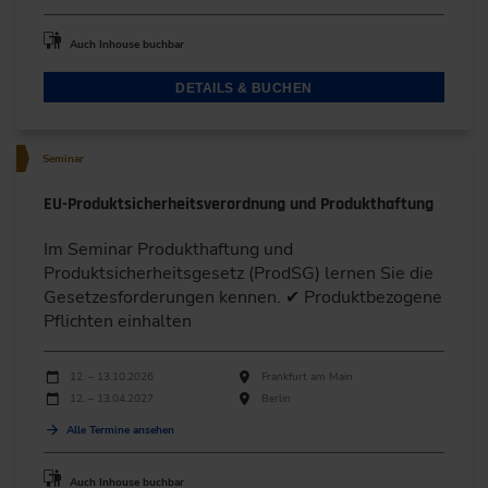
Auch Inhouse buchbar
DETAILS & BUCHEN
Seminar
EU-Produktsicherheitsverordnung und Produkthaftung
Im Seminar Produkthaftung und
Produktsicherheitsgesetz (ProdSG) lernen Sie die
Gesetzesforderungen kennen. ✔ Produktbezogene
Pflichten einhalten
Durchführungen
Veranstaltungsdatum
Veranstaltungsort
12. – 13.10.2026
Frankfurt am Main
12. – 13.04.2027
Berlin
Alle Termine ansehen
Auch Inhouse buchbar