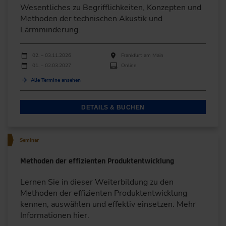
Wesentliches zu Begrifflichkeiten, ­Konzepten und
Methoden der technischen Akustik und
Lärmminderung.
Durchführungen
Veranstaltungsdatum
Veranstaltungsort
02. – 03.11.2026
Frankfurt am Main
01. – 02.03.2027
Online
Alle Termine ansehen
DETAILS & BUCHEN
Seminar
Methoden der effizienten Produktentwicklung
Lernen Sie in dieser Weiterbildung zu den
Methoden der effizienten Produktentwicklung
kennen, auswählen und effektiv einsetzen. Mehr
Informationen hier.