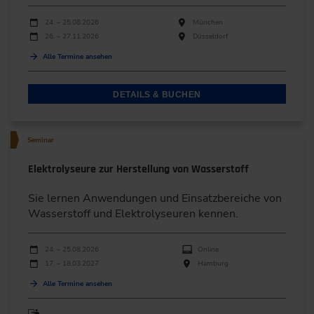
Durchführungen
Veranstaltungsdatum
Veranstaltungsort
24. – 25.08.2026
München
26. – 27.11.2026
Düsseldorf
Alle Termine ansehen
DETAILS & BUCHEN
Seminar
Elektrolyseure zur Herstellung von Wasserstoff
Sie lernen Anwendungen und Einsatzbereiche von
Wasserstoff und Elektrolyseuren kennen.
Durchführungen
Veranstaltungsdatum
Veranstaltungsort
24. – 25.08.2026
Online
17. – 18.03.2027
Hamburg
Alle Termine ansehen