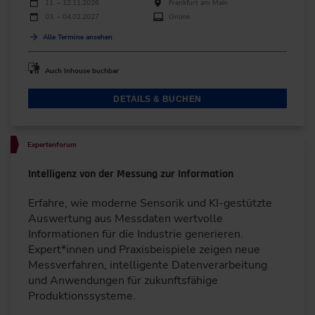
Veranstaltungsdatum
Veranstaltungsort
11. – 12.11.2026
Frankfurt am Main
03. – 04.02.2027
Online
Alle Termine ansehen
Auch Inhouse buchbar
DETAILS & BUCHEN
Expertenforum
Intelligenz von der Messung zur Information
Erfahre, wie moderne Sensorik und KI-gestützte
Auswertung aus Messdaten wertvolle
Informationen für die Industrie generieren.
Expert*innen und Praxisbeispiele zeigen neue
Messverfahren, intelligente Datenverarbeitung
und Anwendungen für zukunftsfähige
Produktionssysteme.