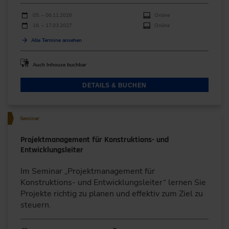
Durchführungen
Veranstaltungsdatum
Veranstaltungsort
05. – 06.11.2026
Online
16. – 17.03.2027
Online
Alle Termine ansehen
Auch Inhouse buchbar
DETAILS & BUCHEN
Seminar
Projektmanagement für Konstruktions- und
Entwicklungsleiter
Im Seminar „Projektmanagement für
Konstruktions- und Entwicklungsleiter“ lernen Sie
Projekte richtig zu planen und effektiv zum Ziel zu
steuern.
Durchführungen