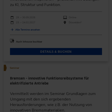
zu KI, Struktur und Funktion.
Durchführungen
Veranstaltungsdatum
Veranstaltungsort
29. – 30.09.2026
Online
23. – 24.02.2027
Düsseldorf
Alle Termine ansehen
Auch Inhouse buchbar
DETAILS & BUCHEN
Seminar
Bremsen – innovative Funktionsreibsysteme für
elektrifizierte Antriebe
Vermittelt werden im Seminar Grundlagen zum
Umgang mit den sich ergebenden
Herausforderungen, wie z.B. der Nutzung von
innovativen Bremsmaterialien.