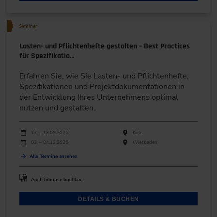
Seminar
Lasten- und Pflichtenhefte gestalten – Best Practices
für Spezifikatio…
Erfahren Sie, wie Sie Lasten- und Pflichtenhefte,
Spezifikationen und Projektdokumentationen in
der Entwicklung Ihres Unternehmens optimal
nutzen und gestalten.
Durchführungen
Veranstaltungsdatum
Veranstaltungsort
17. – 18.09.2026
Köln
03. – 04.12.2026
Wiesbaden
Alle Termine ansehen
Auch Inhouse buchbar
DETAILS & BUCHEN