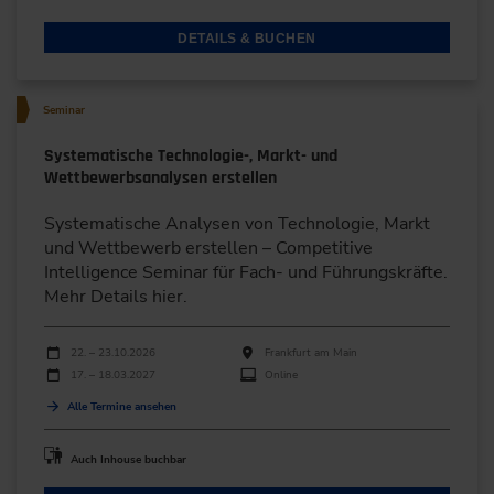
DETAILS & BUCHEN
Seminar
Systematische Technologie-, Markt- und
Wettbewerbsanalysen erstellen
Systematische Analysen von Technologie, Markt
und Wettbewerb erstellen – Competitive
Intelligence Seminar für Fach- und Führungskräfte.
Mehr Details hier.
Durchführungen
Veranstaltungsdatum
Veranstaltungsort
22. – 23.10.2026
Frankfurt am Main
17. – 18.03.2027
Online
Alle Termine ansehen
Auch Inhouse buchbar