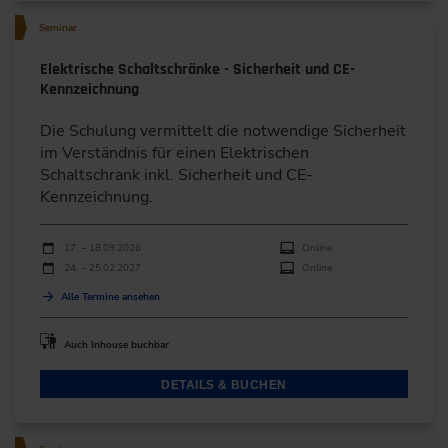
Seminar
Elektrische Schaltschränke - Sicherheit und CE-
Kennzeichnung
Die Schulung vermittelt die notwendige Sicherheit
im Verständnis für einen Elektrischen
Schaltschrank inkl. Sicherheit und CE-
Kennzeichnung.
Durchführungen
Veranstaltungsdatum
Veranstaltungsort
17. – 18.09.2026
Online
24. – 25.02.2027
Online
Alle Termine ansehen
Auch Inhouse buchbar
DETAILS & BUCHEN