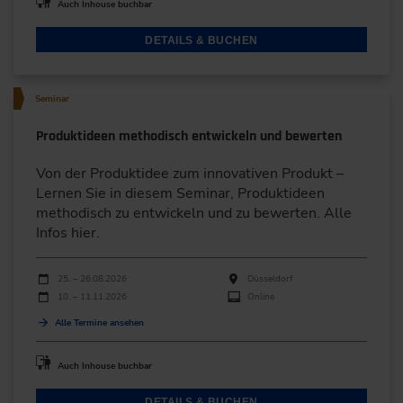
Auch Inhouse buchbar
DETAILS & BUCHEN
Seminar
Produktideen methodisch entwickeln und bewerten
Von der Produktidee zum innovativen Produkt –
Lernen Sie in diesem Seminar, Produktideen
methodisch zu entwickeln und zu bewerten. Alle
Infos hier.
Durchführungen
Veranstaltungsdatum
Veranstaltungsort
25. – 26.08.2026
Düsseldorf
10. – 11.11.2026
Online
Alle Termine ansehen
Auch Inhouse buchbar
DETAILS & BUCHEN