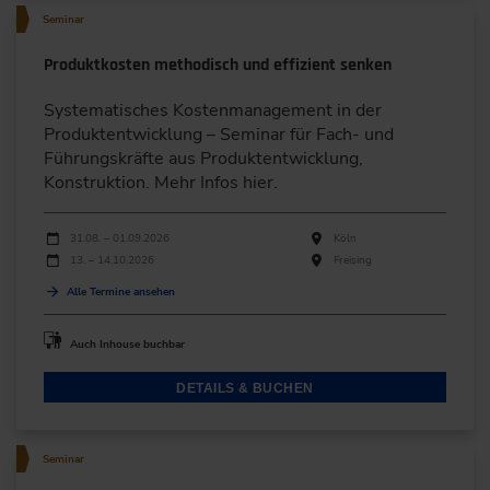
Seminar
Produktkosten methodisch und effizient senken
Systematisches Kostenmanagement in der
Produktentwicklung – Seminar für Fach- und
Führungskräfte aus Produktentwicklung,
Konstruktion. Mehr Infos hier.
Durchführungen
Veranstaltungsdatum
Veranstaltungsort
31.08. – 01.09.2026
Köln
13. – 14.10.2026
Freising
Alle Termine ansehen
Auch Inhouse buchbar
DETAILS & BUCHEN
Seminar