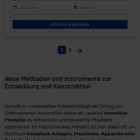
Durchführungen
Veranstaltungsdatum
Veranstaltungsort
13.11.2026
Karlsruhe
DETAILS & BUCHEN
1
2
Neue Methoden und Instrumente zur
Entwicklung und Konstruktion
Gerade in umkämpften Märkten hängt der Erfolg von
Unternehmen wesentlich davon ab, laufend
innovative
Produkte
zu entwickeln und bewährte Produkte
optimieren. Im Maschinenbau handelt es sich dabei oft um
technisch
komplexe Anlagen, Maschinen, Apparate oder