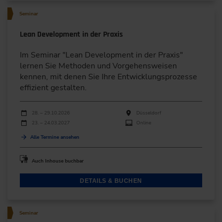
Seminar
Lean Development in der Praxis
Im Seminar "Lean Development in der Praxis"
lernen Sie Methoden und Vorgehensweisen
kennen, mit denen Sie Ihre Entwicklungsprozesse
effizient gestalten.
Durchführungen
Veranstaltungsdatum
Veranstaltungsort
28. – 29.10.2026
Düsseldorf
23. – 24.03.2027
Online
Alle Termine ansehen
Auch Inhouse buchbar
DETAILS & BUCHEN
Seminar