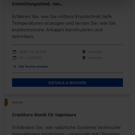
Entwicklungsstand, -ten…
Erfahren Sie, wie Sie mittels Kryotechnik tiefe
Temperaturen erzeugen und lernen Sie, wie Sie
kryotechnische Anlagen konstruieren und
betreiben.
Durchführungen
Veranstaltungsdatum
Veranstaltungsort
29.09. – 01.10.2026
Karlsruhe
09. – 11.03.2027
Karlsruhe
Alle Termine ansehen
DETAILS & BUCHEN
Seminar
Crashkurs: Bionik für Ingenieure
Entdecken Sie, wie natürliche Systeme technische
Innovationen inspirieren – praxisnah mit Übungen