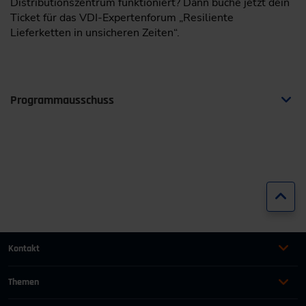
Distributionszentrum funktioniert? Dann buche jetzt dein
Ticket für das VDI-Expertenforum „Resiliente
Lieferketten in unsicheren Zeiten“.
Programmausschuss
Dipl.-Ing. Jean Haeffs
Verein Deutscher Ingenieure e.V. / Düsseldorf
Zur
Prof. Michael Huth
Kontakt
Hochschule Fulda / Fulda
+49 (0)2116214-201
Themen
Automation
Landtechnik & Landmaschinen