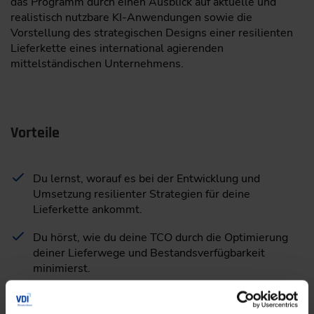
das Programm durch einen Ausblick auf aktuelle und
realistisch nutzbare KI-Anwendungen sowie die
Vorstellung des strategischen Designs einer resilienten
Lieferkette eines international agierenden
mittelständischen Unternehmens.
Vorteile
Du lernst, worauf es bei der Entwicklung und
Umsetzung resilienter Strategien für deine
Lieferkette ankommt.
Du hörst, wie du deine TCO durch die Optimierung
deiner Lieferwege und Bestandsverfügbarkeit
minimierst.
Du erfährst, in welchen Bereichen Künstliche
Intelligenz deinem Unternehmen hilft – und in