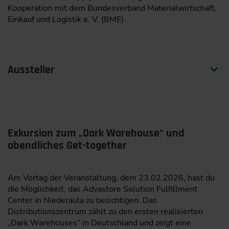
Kooperation mit dem Bundesverband Materialwirtschaft,
Einkauf und Logistik e. V. (BME).
Aussteller
Die Ausstellerliste wird in Kürze zur Verfügung stehen.
Das Ausstellerpaket mit Freiticket, Nettostandfläche und
Exkursion zum „Dark Warehouse“ und
Firmeneintrag im Ausstellerverzeichnis (print und online)
kann noch gebucht werden. Reserviere dir eine der
abendliches Get-together
limitierten Standflächen in der Fachausstellung. Oder
werde Sponsor für eine umfassende Präsenz vor und
während der Veranstaltung.
Am Vortag der Veranstaltung, dem 23.02.2026, hast du
die Möglichkeit, das Advastore Solution Fulfillment
Aussteller oder Sponsor werden!
Center in Niederaula zu besichtigen. Das
Informationen anfordern
Distributionszentrum zählt zu den ersten realisierten
„Dark Warehouses“ in Deutschland und zeigt eine