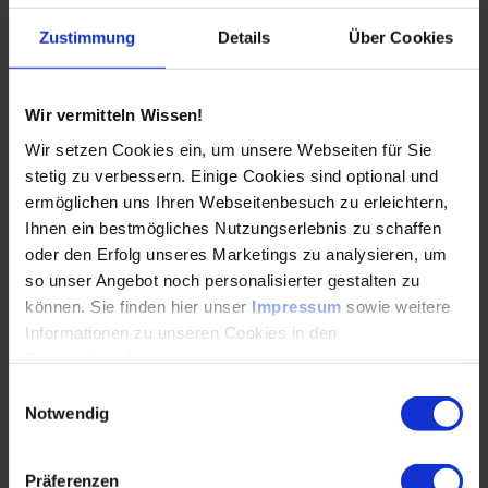
welchen nicht.
Zustimmung
Details
Über Cookies
Du profitierst vom Beispiel eines strategischen
Designs einer resilienten Lieferkette eines
international agierenden mittelständischen
Wir vermitteln Wissen!
Unternehmens.
Wir setzen Cookies ein, um unsere Webseiten für Sie
stetig zu verbessern. Einige Cookies sind optional und
ermöglichen uns Ihren Webseitenbesuch zu erleichtern,
Ihnen ein bestmögliches Nutzungserlebnis zu schaffen
Top-Themen
oder den Erfolg unseres Marketings zu analysieren, um
so unser Angebot noch personalisierter gestalten zu
können. Sie finden hier unser
Impressum
sowie weitere
Schwerpunkte des VDI-Zukunftsforums „Resiliente
Informationen zu unseren Cookies in den
Lieferketten in unsicheren Zeiten“ sind u.a.:
Datenschutzhinweisen
.
Einwilligungsauswahl
Retrofit für die Intralogistik für eine stabile
Notwendig
Lieferfähigkeit
Die notwendigen Bestände für eine optimale
Präferenzen