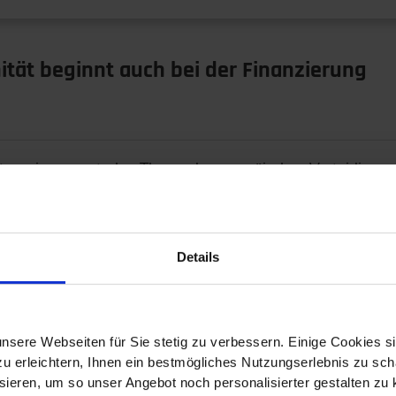
tät beginnt auch bei der Finanzierung
st zu einem zentralen Thema der europäischen Verteidigun
ve…
Details
italen Zwilling
nsere Webseiten für Sie stetig zu verbessern. Einige Cookies s
 erleichtern, Ihnen ein bestmögliches Nutzungserlebnis zu scha
ieren, um so unser Angebot noch personalisierter gestalten zu k