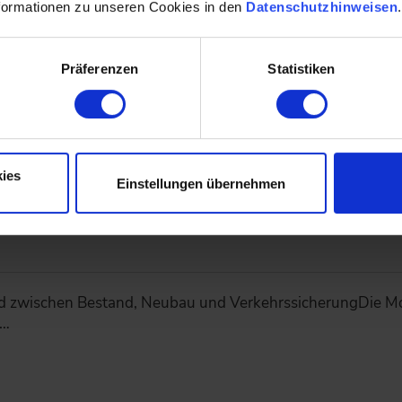
formationen zu unseren Cookies in den
Datenschutzhinweisen
G zeigt, wie sich Daten aus unterschiedlichen Bestand
ng…
Präferenzen
Statistiken
ies
Einstellungen übernehmen
 und Streckenverfügbarkeit: Drei Beispie
 zwischen Bestand, Neubau und VerkehrssicherungDie Mo
n…