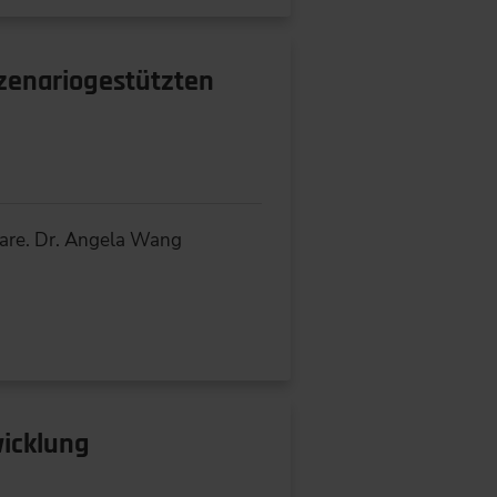
szenariogestützten
ware. Dr. Angela Wang
wicklung