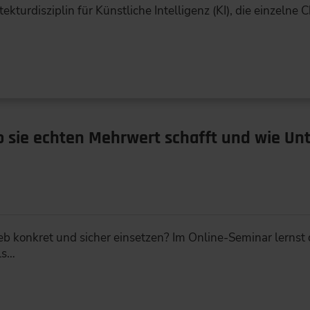
ekturdisziplin für Künstliche Intelligenz (KI), die einzelne 
o sie echten Mehrwert schafft und wie Un
ieb konkret und sicher einsetzen? Im Online-Seminar lerns
ls…