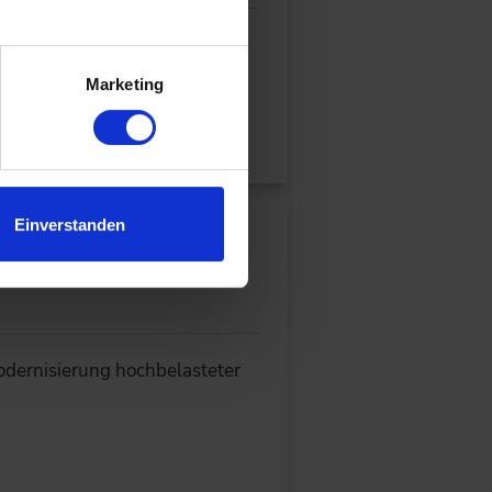
.
ssystemen zusammenführen und
Marketing
Einverstanden
le von der A1
dernisierung hochbelasteter