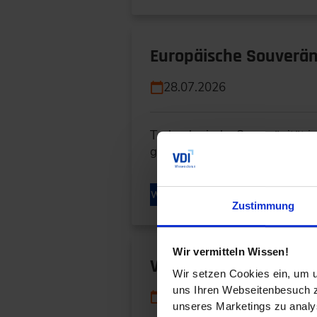
Europäische Souveräni
28.07.2026
Technologische Souveränität i
geht es nicht nur um innovati
WEITERLESEN
Zustimmung
Wir vermitteln Wissen!
Vom Datensilo zum dig
Wir setzen Cookies ein, um u
uns Ihren Webseitenbesuch zu
24.07.2026
unseres Marketings zu analys