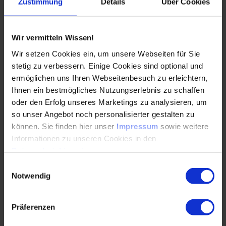
Zustimmung
Details
Über Cookies
Standardisierung, Rahmenvereinbarungen und
neue Vergabekonzepte…
Wir vermitteln Wissen!
WEITERLESEN
Wir setzen Cookies ein, um unsere Webseiten für Sie
stetig zu verbessern. Einige Cookies sind optional und
ermöglichen uns Ihren Webseitenbesuch zu erleichtern,
Serielles Bauen für die Bundeswehr: Wie
Ihnen ein bestmögliches Nutzungserlebnis zu schaffen
Standardisierung Tempo und
oder den Erfolg unseres Marketings zu analysieren, um
Planungssicherheit schafft
so unser Angebot noch personalisierter gestalten zu
können. Sie finden hier unser
Impressum
sowie weitere
08.06.2026
Informationen zu unseren Cookies in den
Datenschutzhinweisen
.
Einwilligungsauswahl
Serielles Bauen, zentrale Steuerung und
Notwendig
Nachhaltigkeit: Brigitte Bourscheidt erklärt, wie
der Bundesbau auf wachsende
Infrastrukturbedarfe der…
Präferenzen