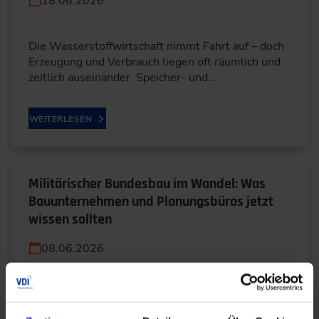
18.06.2026
Die Wasserstoffwirtschaft nimmt Fahrt auf – doch
Erzeugung und Verbrauch liegen oft räumlich und
zeitlich auseinander. Speicher- und…
WEITERLESEN
Militärischer Bundesbau im Wandel: Was
Bauunternehmen und Planungsbüros jetzt
wissen sollten
08.06.2026
Elena Kraus erklärt, wie sich der militärische
Bundesbau verändert und welche Chancen