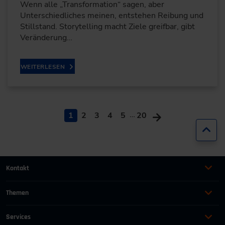
Wenn alle „Transformation“ sagen, aber
Unterschiedliches meinen, entstehen Reibung und
Stillstand. Storytelling macht Ziele greifbar, gibt
Veränderung…
WEITERLESEN
…
1
2
3
4
5
20
Zur
Kontakt
+49 (0)2116214-201
Themen
Automation
Landtechnik & Landmaschinen
+49 (0)2116214-154
Services
Automobil
Management für Ingenieure