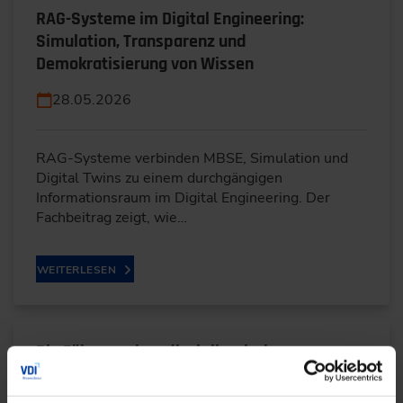
RAG-Systeme im Digital Engineering:
Simulation, Transparenz und
Demokratisierung von Wissen
28.05.2026
RAG-Systeme verbinden MBSE, Simulation und
Digital Twins zu einem durchgängigen
Informationsraum im Digital Engineering. Der
Fachbeitrag zeigt, wie…
WEITERLESEN
Die Führung ohne disziplinarische
Weisungsbefugnis