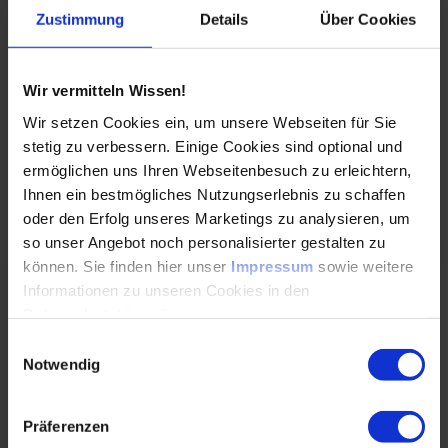
28.05.2026
Zustimmung
Details
Über Cookies
Führung ohne Hierarchie: Die Stärke der fachlichen
Wir vermitteln Wissen!
Verantwortung Immer mehr Mitarbeitende
übernehmen entscheidende Führungsrollen, ohne
Wir setzen Cookies ein, um unsere Webseiten für Sie
formale…
stetig zu verbessern. Einige Cookies sind optional und
ermöglichen uns Ihren Webseitenbesuch zu erleichtern,
Ihnen ein bestmögliches Nutzungserlebnis zu schaffen
WEITERLESEN
oder den Erfolg unseres Marketings zu analysieren, um
so unser Angebot noch personalisierter gestalten zu
können. Sie finden hier unser
Impressum
sowie weitere
Advanced Process Control als Wegbereiter
Informationen zu unseren Cookies in den
autonomer Prozessführung
Datenschutzhinweisen
.
Einwilligungsauswahl
28.04.2026
Notwendig
In diesem Interview erklärt Dr.-Ing. Adrian Caspari
Präferenzen
(Siemens) die Rolle von Advanced Process Control