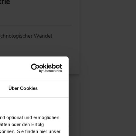
trie
technologischer Wandel
Über Cookies
ind optional und ermöglichen
ffen oder den Erfolg
e aus verschiedenen Branchen
önnen. Sie finden hier unser