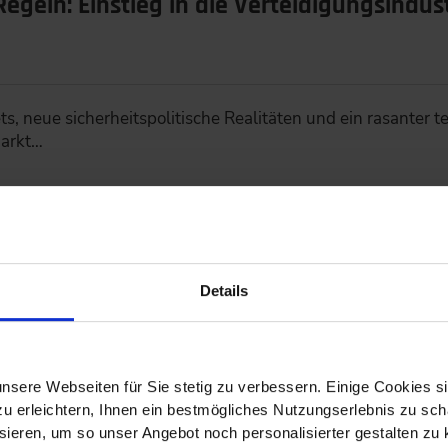
egeln: Einstieg in die Verteidigungsindus
, neue sicherheitspolitische Realitäten und ein rasanter 
markt…
Details
nz die Potenziale der KI nutzen
nsere Webseiten für Sie stetig zu verbessern. Einige Cookies s
 erleichtern, Ihnen ein bestmögliches Nutzungserlebnis zu scha
mmen: Premiere für den VDI-Kongress smartAI: Fachleut
ieren, um so unser Angebot noch personalisierter gestalten zu k
t…