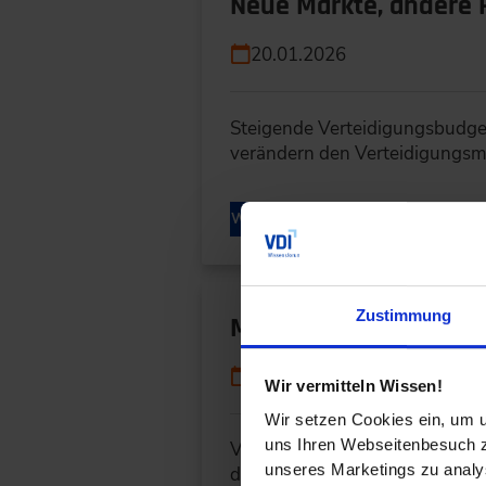
Neue Märkte, andere R
20.01.2026
Steigende Verteidigungsbudgets
verändern den Verteidigungs
WEITERLESEN
Zustimmung
Mit Ingenieurkompete
08.12.2025
Wir vermitteln Wissen!
Wir setzen Cookies ein, um u
uns Ihren Webseitenbesuch zu
Vom Ankündigen ins Machen ko
unseres Marketings zu analys
diskutierten KI-Strategien, Bes