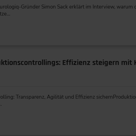
urologiq-Gründer Simon Sack erklärt im Interview, warum di
tze…
tionscontrollings: Effizienz steigern mit
lling: Transparenz, Agilität und Effizienz sichernProduktion
…