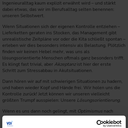
Ingenieuralltag kaum explizit erwähnt wird – und stärkt
dabei etwas, das wir im Berufsalltag selten benennen:
unseren Selbstwert.
Wenn Situationen sich der eigenen Kontrolle entziehen –
Lieferketten geraten ins Stocken, das Management gibt
unrealistische Zeitpläne vor oder die Kita schließt spontan –
erleben wir dies besonders intensiv als Belastung. Plötzlich
finden wir keinen Hebel mehr, was uns als
lösungsorientierte Menschen oftmals ganz besonders trifft.
Es klingt fast trivial, aber
Akzeptanz
ist hier der erste
Schritt zum Stressabbau in Akutsituationen.
Dann hören wir auf mit schwierigen Situationen zu hadern,
und haben wieder Kopf und Hände frei. Wir holen uns die
Kontrolle zurück! Jetzt können wir unseren vielleicht
größten Trumpf ausspielen: Unsere
Lösungsorientierung
.
Wenn es uns dann noch gelingt, mit
Optimismus
nach
vorne zu schauen, ist schon viel Druck abgebaut. Damit ist
übrigens nicht die rosarote Brille, sondern der Blick auf das