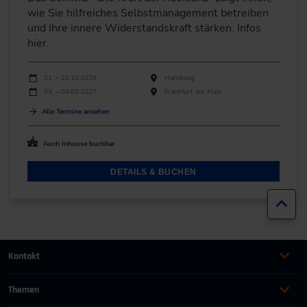
wie Sie hilfreiches Selbstmanagement betreiben
und Ihre innere Widerstandskraft stärken. Infos
hier.
Durchführungen
Veranstaltungsdatum
Veranstaltungsort
21. – 22.10.2026
Hamburg
03. – 04.03.2027
Frankfurt am Main
Alle Termine ansehen
Auch Inhouse buchbar
DETAILS & BUCHEN
Zur
Kontakt
+49 (0)2116214-201
Themen