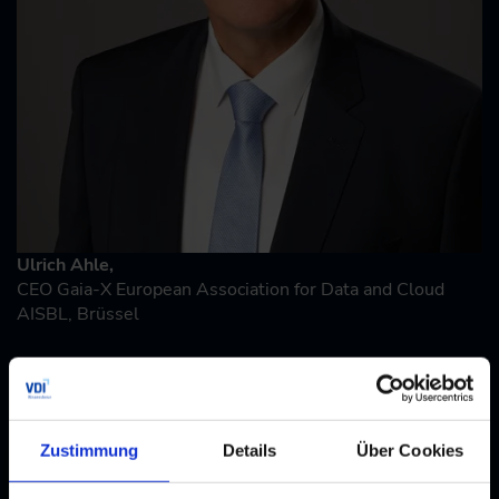
Ulrich Ahle,
CEO Gaia-X European Association for Data and Cloud
AISBL, Brüssel
Zustimmung
Details
Über Cookies