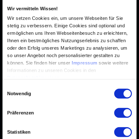
Wir vermitteln Wissen!
Wir setzen Cookies ein, um unsere Webseiten für Sie
stetig zu verbessern. Einige Cookies sind optional und
ermöglichen uns Ihren Webseitenbesuch zu erleichtern,
Ihnen ein bestmögliches Nutzungserlebnis zu schaffen
oder den Erfolg unseres Marketings zu analysieren, um
so unser Angebot noch personalisierter gestalten zu
können. Sie finden hier unser
Impressum
sowie weitere
Informationen zu unseren Cookies in den
Datenschutzhinweisen
.
Einwilligungsauswahl
Notwendig
Dr. Feiyu Xu,
CEO Amber Iris AI Consulting, board member of Airbus
and ZF, Berlin
Präferenzen
Statistiken