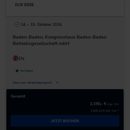
ELIV 2026
14. – 15. Oktober 2026
Baden-Baden, Kongresshaus Baden-Baden
Betriebsgesellschaft mbH
EN
Verfügbar
Infos zum Veranstaltungsort
Augustaplatz 10
76530 Baden-Baden
Gesamt
Deutschland
2.190,– €
zzgl. Ust.
2.606,10 €
inkl. Ust. *
+49 7221/304-0
JETZT BUCHEN
zur Website