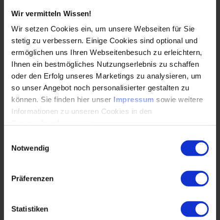
Entwicklung vernetzter, autonomer und elektrisch
Wir vermitteln Wissen!
angetriebener Fahrzeuge. Unsere End-to-End-
Lösungen werden insbesondere von
Wir setzen Cookies ein, um unsere Webseiten für Sie
Automobilherstellern und ihren Zulieferern
stetig zu verbessern. Einige Cookies sind optional und
genutzt, um die Software- und Hardware-
ermöglichen uns Ihren Webseitenbesuch zu erleichtern,
Komponenten ihrer neuen Fahrzeuge zu testen,
Sponsoren
Ihnen ein bestmögliches Nutzungserlebnis zu schaffen
lange bevor ein neues Modell auf die Straße
oder den Erfolg unseres Marketings zu analysieren, um
kommt. Das Portfolio reicht von End-to-End-
so unser Angebot noch personalisierter gestalten zu
Lösungen für Simulation und Validierung über
können. Sie finden hier unser
Impressum
sowie weitere
Ingenieur- und Beratungsdienstleistungen bis zum
Informationen zu unseren Cookies in den
Support. dSPACE GmbH Rathenaustraße 26
Datenschutzhinweisen
.
33102 Paderborn Tel.: +49 5251 1638-0 E-Mail:
info@dspace.de Web: www.dspace.com
Einwilligungsauswahl
Notwendig
Link zum Sponsor
Präferenzen
Statistiken