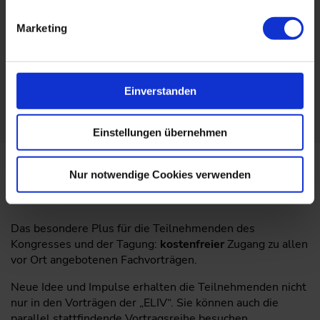
Marketing
Aussteller oder Sponsor werden?
Einverstanden
Mehr erfahren
Einstellungen übernehmen
Nur notwendige Cookies verwenden
Paralleltagung 2026
Das besondere Plus für die Teilnehmenden des
Kongresses und der Tagung:
kostenfreier
Zugang zu allen
vor Ort angebotenen Fachvorträgen.
Neue Idee und Impulse erhalten die Teilnehmenden nicht
nur in den Vorträgen der „ELIV“. Sie können auch die
parallel stattfindende Vortragsreihe besuchen.