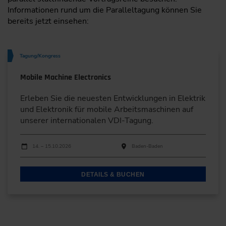
Informationen rund um die Paralleltagung können Sie
bereits jetzt einsehen:
Tagung/Kongress
Mobile Machine Electronics
Erleben Sie die neuesten Entwicklungen in Elektrik
und Elektronik für mobile Arbeitsmaschinen auf
unserer internationalen VDI-Tagung.
Durchführungen
Veranstaltungsdatum
Veranstaltungsort
14. – 15.10.2026
Baden-Baden
DETAILS & BUCHEN