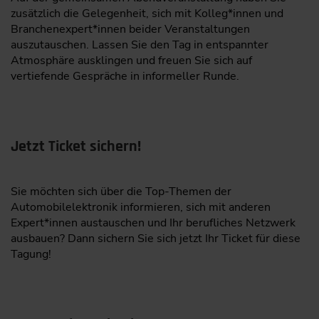
Institut für Technik der Informationsverarbeitung
Collection on the Edge
zusätzlich die Gelegenheit, sich mit Kolleg*innen und
Branchenexpert*innen beider Veranstaltungen
Big data logging in mobile machines faces
L&T Technology Services Limited
auszutauschen. Lassen Sie den Tag in entspannter
coverage gaps, bias, redundancy, and high costs
Atmosphäre ausklingen und freuen Sie sich auf
Microchip Technology Inc.
“Fast data” approach: on-vehicle algorithm
vertiefende Gespräche in informeller Runde.
ONEKEY GmbH
selects only the most informative samples in
real time
Quest Global
Benefits: less bandwidth, storage, and
RT-RK DOO Novi Sad
Jetzt Ticket sichern!
processing with better data quality and
coverage
SMARQ AI
Sie möchten sich über die Top-Themen der
Improves AI robustness and real-world
T Engineering AB
Automobilelektronik informieren, sich mit anderen
generalization
Expert*innen austauschen und Ihr berufliches Netzwerk
Tata Consultancy Services
Dr.-Ing. Tobias Schürmann,
Department Manager,
ausbauen? Dann sichern Sie sich jetzt Ihr Ticket für diese
Embedded Systems and Sensors Engineering (ESS),
VPATH AI GmbH
Tagung!
FZI Forschungszentrum Informatik, Karlsruhe, Co-
Wipro Limited
Authors: Philipp Reis, FZI Forschungszentrum
Informatik, Karlsruhe, Prof. Dr.-Ing. Eric Sax, Institut
Aves Reality GmbH
für Technik der Informationsverarbeitung (ITIV),