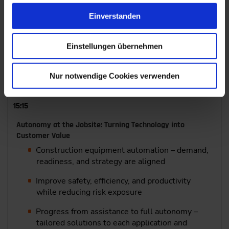
supported development, and real-world
validation
Einverstanden
Semantic environment understanding for
offroad autonomy
Einstellungen übernehmen
Dr.-Ing. Janko Petereit,
Group Manager Autonomous
Robotic Systems, R&D, Fraunhofer IOSB, Karlsruhe
Nur notwendige Cookies verwenden
15:15
Autonomy at the Jobsite: Turning Technology into
Customer Value
Construction equipment automation – demand,
readiness, and strategy are aligned
Improve safety, efficiency, and productivity
while reducing risk exposure
Progress from assistance to full autonomy –
tailored solutions to each application and