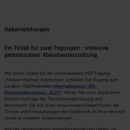
Systems
Unlocking the full value of harvest data for
ARAI
smarter farming decisions
Bertrandt AG
Turning timelog data into actionable insights
Nebenleistungen
BOS Semiconductors Co., Ltd.
and clear performance patterns
Claas KGaA mbH
Pre-interpreted, ready-to-use maps enabling
Ein Ticket für zwei Tagungen – inklusive
seamless data exchange
gemeinsamer Abendveranstaltung
CTAG Centro Tecnologico de Automocion de Galicia
From concept to scale: implementation
DeepScenario GmbH
strategies and standardization frameworks
Mit Ihrem Ticket für die internationale VDI-Tagung
dSPACE GmbH
„Mobile Machine Electronics“ erhalten Sie Zugang zum
Christian Schöer, M. Sc.,
Leading Engineer,
parallel stattfindenden
internationalen VDI-
Construction & Development, Co-Author: Dr.
ETAS GmbH
Elektronikkongress „ELIV“
. Hören Sie ohne zusätzliche
Alexander Grever, both: Maschinenfabrik Bernard
Kosten Vorträge der Parallelveranstaltung und
KRONE GmbH & Co. KG, Spelle
fiveD GmbH
diskutieren Sie mit allen anwesenden Expert*innen die
Green Hills Software GmbH
Trends und Entwicklungen der Elektronik im Pkw-Bereich
sowie in mobilen Anwendungen.
09:30
HELLA IGNITE GmbH
From Big Data to Fast Data: Feedback-Controlled Data
Auf der gemeinsamen Abendveranstaltung haben Sie