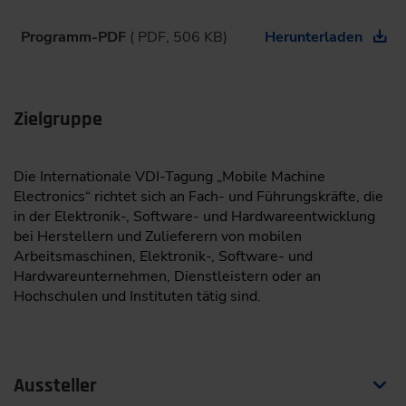
08:30
Programm-PDF
( PDF, 506 KB)
Herunterladen
Keynote
Driving the Future of Mobility – Architecting the AI-
Defined Vehicle
Zielgruppe
Thomas Böhm,
Senior Vice President Automotive
Microcontroller, Infineon Technologies, Munich
Die Internationale VDI-Tagung „Mobile Machine
Electronics“ richtet sich an Fach- und Führungskräfte, die
in der Elektronik-, Software- und Hardwareentwicklung
bei Herstellern und Zulieferern von mobilen
Connectivity and Communication
Arbeitsmaschinen, Elektronik-, Software- und
Moderation:
Prof. Dr.-Ing. Thomas Herlitzius,
Hardwareunternehmen, Dienstleistern oder an
Dresden University of Technology
Hochschulen und Instituten tätig sind.
09:00
From Harvest Data to Decisions: Introducing a Framework
Aussteller
for Interoperable Task Records in Connected Agricultural