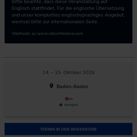
Bitte beachte, dass diese Veranstaltung auf
Englisch stattfindet. Für die englische Übersetzung
und unser komplettes englischsprachiges Angebot,
wechsel bitte zur internationalen Seite.
Wechseln zu www.vdiconference.com
14. – 15. Oktober 2026
Baden-Baden
EN
Verfügbar
TERMIN IN DEN WARENKORB