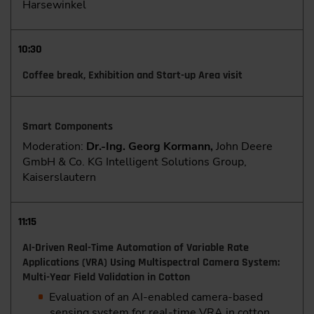
Harsewinkel
10:30
Coffee break, Exhibition and Start-up Area visit
Smart Components
Moderation:
Dr.-Ing. Georg Kormann,
John Deere
GmbH & Co. KG Intelligent Solutions Group,
Kaiserslautern
11:15
AI-Driven Real-Time Automation of Variable Rate
Applications (VRA) Using Multispectral Camera System:
Multi-Year Field Validation in Cotton
Evaluation of an AI-enabled camera-based
sensing system for real-time VRA in cotton