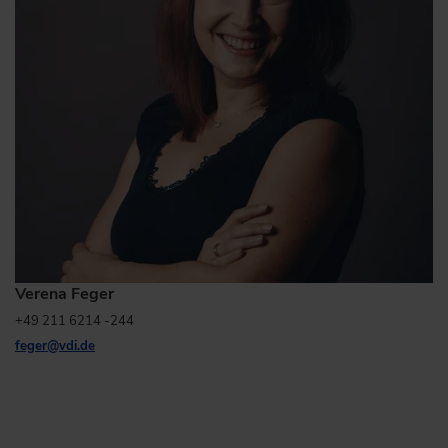
Verena Feger
+49 211 6214 -244
feger
@
vdi.de