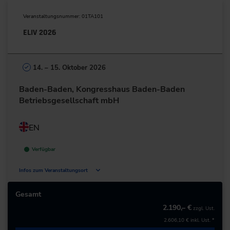
Veranstaltungsnummer: 01TA101
ELIV 2026
14. – 15. Oktober 2026
Baden-Baden, Kongresshaus Baden-Baden
Betriebsgesellschaft mbH
EN
Verfügbar
Infos zum Veranstaltungsort
Augustaplatz 10
76530 Baden-Baden
Gesamt
Deutschland
2.190,– €
zzgl. Ust.
2.606,10 €
inkl. Ust. *
+49 7221/304-0