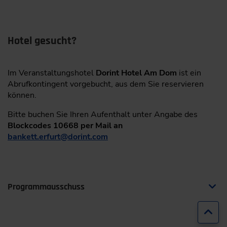
CALPLUS GmbH
Das Ausstellerpaket mit Freiticket, Nettostandfläche und
Hotel gesucht?
Firmeneintrag im Ausstellerverzeichnis (print und online)
kann noch gebucht werden. Reserviere dir eine der
limitierten Standflächen in der Fachausstellung. Oder
Im Veranstaltungshotel
Dorint Hotel Am Dom
ist ein
werde Sponsor für eine umfassende Präsenz vor und
Abrufkontingent vorgebucht, aus dem Sie reservieren
während der Veranstaltung.
können.
Aussteller oder Sponsor werden!
Bitte buchen Sie Ihren Aufenthalt unter Angabe des
Informationen anfordern
Blockcodes 10668 per Mail an
bankett.erfurt
@
dorint.com
Programmausschuss
Zur
Dipl.-Ing. Stephan Conrad