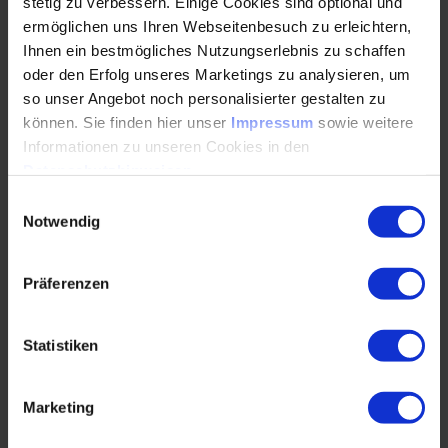
stetig zu verbessern. Einige Cookies sind optional und
ermöglichen uns Ihren Webseitenbesuch zu erleichtern,
Ihnen ein bestmögliches Nutzungserlebnis zu schaffen
Programm
oder den Erfolg unseres Marketings zu analysieren, um
so unser Angebot noch personalisierter gestalten zu
können. Sie finden hier unser
Impressum
sowie weitere
Das breit gefächerte, zweizügige Programm aus über 30
Informationen zu unseren Cookies in den
Fachvorträgen und Podiumsdiskussionen befasst sich u.a.
Datenschutzhinweisen
.
mit folgenden Themen:
Einwilligungsauswahl
Erfahrungen bei der Umsetzung des digitalen
Notwendig
Kalibrierscheins
Inwieweit können virtuelle Messungen reale
Präferenzen
Messungen ersetzen?
Neue Ansätze der Messtechnik
Statistiken
Ausbildung & Prüfplanung für die industrielle Praxis
Marketing
Was regeln die neue ISO 10012 und die VDA 5
Erweiterungen?