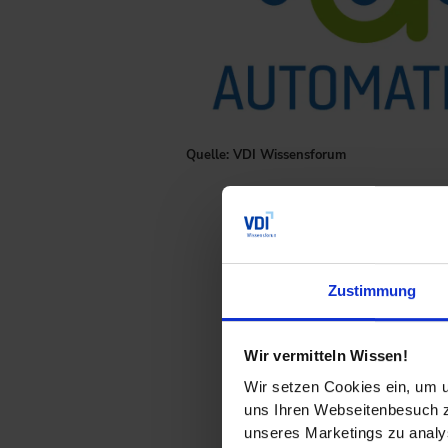
Quelle: VDI Wissensforum
Zustimmung
Wir vermitteln Wissen!
Wir setzen Cookies ein, um u
uns Ihren Webseitenbesuch zu
unseres Marketings zu analys