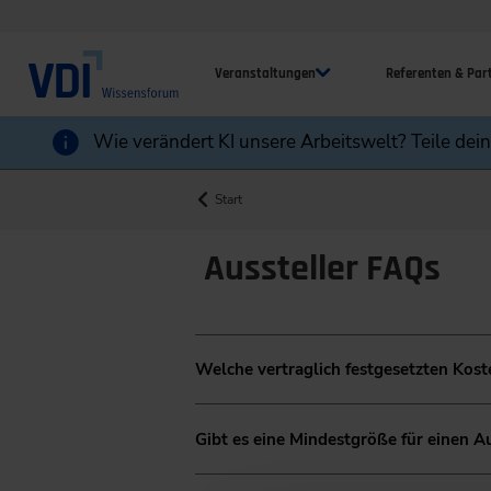
Veranstaltungen
Referenten & Par
Wie verändert KI unsere Arbeitswelt? Teile dei
Start
Aussteller FAQs
Welche vertraglich festgesetzten Kost
Neben der Standmiete fallen ggf. we
Gibt es eine Mindestgröße für einen A
Strom an. Diese Zusatzleistungen f
Die Mindestgröße für einen Ausste