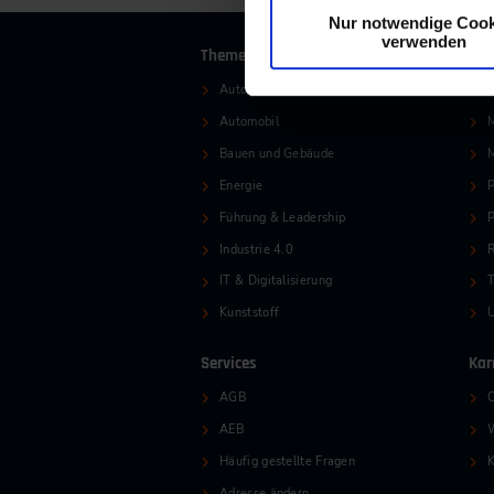
Nur notwendige Cook
verwenden
Themen
Automation
L
Automobil
M
Bauen und Gebäude
Energie
P
Führung & Leadership
P
Industrie 4.0
R
IT & Digitalisierung
T
Kunststoff
Services
Kar
AGB
O
AEB
W
Häufig gestellte Fragen
K
Adresse ändern