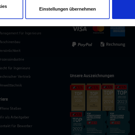
ies
Einstellungen übernehmen
Zahlungsmethoden
andtechnik & Landmaschinen
anagement für Ingenieure
Maschinenbau
ersönlichkeit
rozessindustrie
echt für Ingenieure
Unsere Auszeichnungen
echnischer Vertrieb
Umwelttechnik
riere
ffene Stellen
ir als Arbeitgeber
ontakt für Bewerber