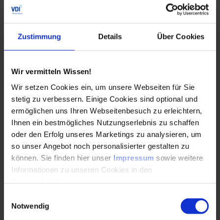
So wählst du das richtige Modul aus unserem
Angebot aus
Zustimmung
Details
Über Cookies
Die Zertifikatskurse (Basis- und Aufbauzertifikat) und die
Zertifikatslehrgänge des VDI Wissensforums sind
Wir vermitteln Wissen!
Bestandteile eines
dreistufigen
Wir setzen Cookies ein, um unsere Webseiten für Sie
Weiterbildungskonzepts
, das dich über deine gesamte
stetig zu verbessern. Einige Cookies sind optional und
Karriere begleitet. Du kannst jede Stufe nach Bedarf
ermöglichen uns Ihren Webseitenbesuch zu erleichtern,
einzeln buchen. So sicherst du dir deinen beruflichen
Ihnen ein bestmögliches Nutzungserlebnis zu schaffen
Erfolg mit dem passenden Zertifikat für deinen
nächsten
oder den Erfolg unseres Marketings zu analysieren, um
Karriereschritt.
so unser Angebot noch personalisierter gestalten zu
Die
Zertifikatskurse
richten sich in erster Linie an
Neu-
können. Sie finden hier unser
Impressum
sowie weitere
und Quereinsteigende
(Basiszertifikat) sowie an
Informationen zu unseren Cookies in den
Ingenieur*innen, die bereits
erste
Datenschutzhinweisen
.
Berufserfahrungen
gesammelt haben (Aufbauzertifikat).
Einwilligungsauswahl
Unser Angebot an Zertifikatskursen ist breit gefächert
Notwendig
und deckt sowohl technische Themenstellungen als auch
Management- und Führungsfragen ab. Um einen