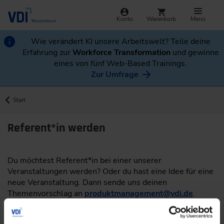
Konto
Warenkorb
Menü
Wie verändert KI unsere Arbeitswelt? Teile deine
Erfahrung zur
Workforce Transformation
und gewinne
eines von fünf Web-Based Trainings.
Zur Umfrage
Start
Referent*in werden
Du möchtest Referent*in bei einer unserer
Veranstaltungen werden? Oder du hast eine Idee für eine
neue Veranstaltung. Dann sende uns deinen
Themenvorschlag an
produktmanagement
@
vdi.de
.
Werde Referent*in bei unseren VDI Veranstaltungen und: