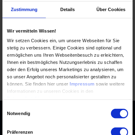
etabliere dich als Expert*in für dein Thema in deiner
Zustimmung
Details
Über Cookies
Branche
tausche Ideen mit anderen Referent*innen und
Teilnehmer*innen aus
Wir vermitteln Wissen!
erweitere dein Netzwerk
Wir setzen Cookies ein, um unsere Webseiten für Sie
stetig zu verbessern. Einige Cookies sind optional und
Wenn du auf einen laufenden Call for Papers aufmerksam
ermöglichen uns Ihren Webseitenbesuch zu erleichtern,
geworden bist und einen
Abstract einreichen
möchtest,
Ihnen ein bestmögliches Nutzungserlebnis zu schaffen
dann findest du
hier die aktuellen Call for Papers.
oder den Erfolg unseres Marketings zu analysieren, um
Bitte beachte, dass wir
keine
werblichen Vorträge
so unser Angebot noch personalisierter gestalten zu
akzeptieren!
Zur
können. Sie finden hier unser
Impressum
sowie weitere
Informationen zu unseren Cookies in den
Datenschutzhinweisen
.
Einwilligungsauswahl
Kontakt
Notwendig
+49 (0)2116214-201
Themen
Präferenzen
Automation
Landtechnik & Landmaschinen