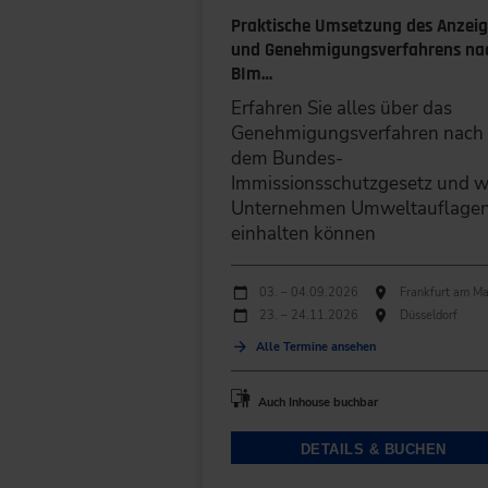
Praktische Umsetzung des Anzeig
und Genehmigungsverfahrens na
BIm…
Erfahren Sie alles über das
Genehmigungsverfahren nach
dem Bundes-
Immissionsschutzgesetz und w
Unternehmen Umweltauflage
einhalten können
Durchführungen
Veranstaltungsdatum
Veranstaltungsort
03. – 04.09.2026
Frankfurt am Ma
23. – 24.11.2026
Düsseldorf
Alle Termine ansehen
Auch Inhouse buchbar
DETAILS & BUCHEN