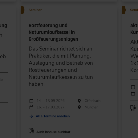
Seminar
Semi
nung
Rostfeuerung und
Akt
Naturumlaufkessel in
Kun
en
Großfeuerungsanlagen
Akt
Das Seminar richtet sich an
Kun
Praktiker, die mit Planung,
Wei
ieb
Auslegung und Betrieb von
1x1
Rostfeuerungen und
Ko
Naturumlaufkesseln zu tun
in
haben.
Durc
Ver
Durchführungen
Veranstaltungsdatum
Veranstaltungsort
14. – 15.09.2026
Offenbach
16. – 17.03.2027
München
Alle Termine ansehen
Auch Inhouse buchbar