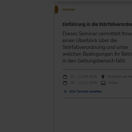
Seminar
Einführung in die Störfallverord
Dieses Seminar vermittelt Ihn
einen Überblick über die
Störfallverordnung und unter
welchen Bedingungen Ihr Betr
in den Geltungsbereich fällt.
Durchführungen
Veranstaltungsdatum
Veranstaltungsort
10. – 11.09.2026
Frankfurt am Ma
19. – 20.11.2026
Online
Alle Termine ansehen