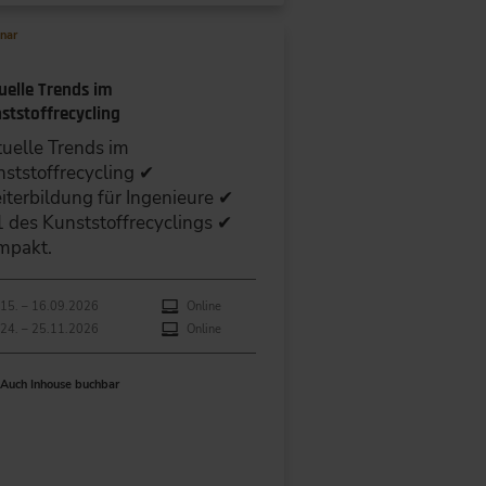
nar
uelle Trends im
ststoffrecycling
uelle Trends im
ststoffrecycling ✔
terbildung für Ingenieure ✔
 des Kunststoffrecyclings ✔
mpakt.
hführungen
anstaltungsdatum
Veranstaltungsort
15. – 16.09.2026
Online
24. – 25.11.2026
Online
Auch Inhouse buchbar