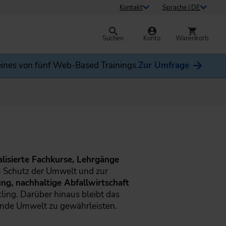
Kontakt
Sprache | DE
Suchen
Konto
Warenkorb
ines von fünf Web-Based Trainings.
Zur Umfrage
alisierte Fachkurse, Lehrgänge
m Schutz der Umwelt und zur
, nachhaltige Abfallwirtschaft
ling. Darüber hinaus bleibt das
nde Umwelt zu gewährleisten.