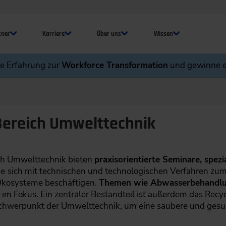
tner
Karriere
Über uns
Wissen
ne Erfahrung zur
Workforce Transformation
und gewinne e
Bereich Umwelttechnik
ch Umwelttechnik bieten
praxisorientierte Seminare, spezi
ie
sich mit technischen und technologischen Verfahren zu
Ökosysteme beschäftigen.
Themen wie Abwasserbehandlung
 im Fokus. Ein zentraler Bestandteil ist außerdem das Recyc
hwerpunkt der Umwelttechnik, um eine saubere und gesu