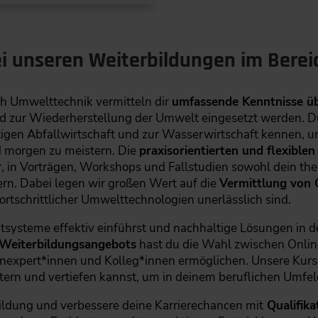
ei unseren Weiterbildungen im Bere
h Umwelttechnik vermitteln dir
umfassende Kenntnisse üb
nd zur Wiederherstellung der Umwelt eingesetzt werden. D
igen Abfallwirtschaft und zur Wasserwirtschaft kennen, u
 morgen zu meistern. Die
praxisorientierten und flexible
 in Vorträgen, Workshops und Fallstudien sowohl dein the
ern. Dabei legen wir großen Wert auf die
Vermittlung von
tschrittlicher Umwelttechnologien unerlässlich sind.
ysteme effektiv einführst und nachhaltige Lösungen in 
n Weiterbildungsangebots
hast du die Wahl zwischen Onli
nexpert*innen und Kolleg*innen ermöglichen. Unsere Kurse 
tern und vertiefen kannst, um in deinem beruflichen Umfe
ildung und verbessere deine Karrierechancen mit
Qualifika