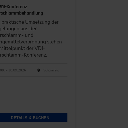
 VDI-Konferenz
rschlammbehandlung
 praktische Umsetzung der
gelungen aus der
ärschlamm- und
ngemittelverordnung stehen
Mittelpunkt der VDI-
ärschlamm-Konferenz.
hführungen
anstaltungsdatum
Veranstaltungsort
09. – 10.09.2026
Schönefeld
DETAILS & BUCHEN