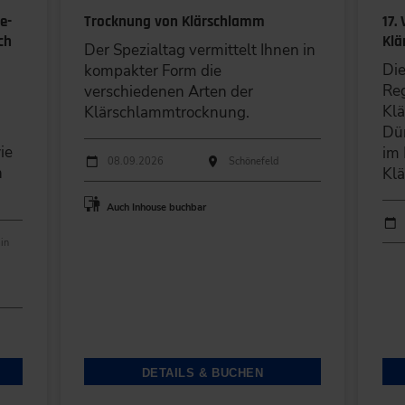
e-
Trocknung von Klärschlamm
17.
ch
Klä
Der Spezialtag vermittelt Ihnen in
Die
kompakter Form die
Re
verschiedenen Arten der
Kl
Klärschlammtrocknung.
Dü
ie
im 
Durchführungen
Veranstaltungsdatum
Veranstaltungsort
08.09.2026
Schönefeld
n
Kl
Auch Inhouse buchbar
Durc
Ver
in
DETAILS & BUCHEN