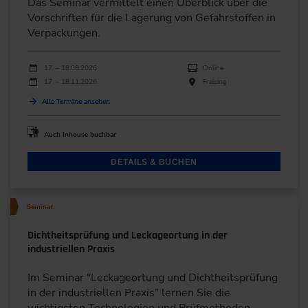
Das Seminar vermittelt einen Überblick über die
Vorschriften für die Lagerung von Gefahrstoffen in
Verpackungen.
Durchführungen
Veranstaltungsdatum
Veranstaltungsort
17. – 18.08.2026
Online
17. – 18.11.2026
Freising
Alle Termine ansehen
Auch Inhouse buchbar
DETAILS & BUCHEN
Seminar
Dichtheitsprüfung und Leckageortung in der
industriellen Praxis
Im Seminar "Leckageortung und Dichtheitsprüfung
in der industriellen Praxis" lernen Sie die