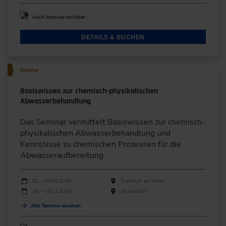
Auch Inhouse buchbar
DETAILS & BUCHEN
Seminar
Basiswissen zur chemisch-physikalischen
Abwasserbehandlung
Das Seminar vermittelt Basiswissen zur chemisch-
physikalischen Abwasserbehandlung und
Kenntnisse zu chemischen Prozessen für die
Abwasseraufbereitung
Durchführungen
Veranstaltungsdatum
Veranstaltungsort
02. – 03.09.2026
Frankfurt am Main
24. – 25.11.2026
Düsseldorf
Alle Termine ansehen