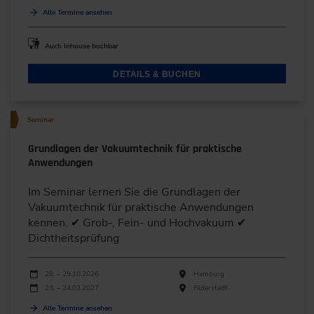
Alle Termine ansehen
Auch Inhouse buchbar
DETAILS & BUCHEN
Seminar
Grundlagen der Vakuumtechnik für praktische
Anwendungen
Im Seminar lernen Sie die Grundlagen der
Vakuumtechnik für praktische Anwendungen
kennen. ✔ Grob-, Fein- und Hochvakuum ✔
Dichtheitsprüfung
Durchführungen
Veranstaltungsdatum
Veranstaltungsort
28. – 29.10.2026
Hamburg
23. – 24.02.2027
Filderstadt
Alle Termine ansehen