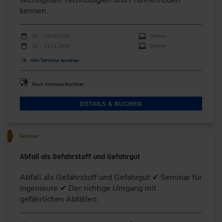
wichtigsten Technologien und Prüfmethoden
kennen.
Durchführungen
Veranstaltungsdatum
Veranstaltungsort
18. – 19.08.2026
Online
10. – 11.11.2026
Online
Alle Termine ansehen
Auch Inhouse buchbar
DETAILS & BUCHEN
Seminar
Abfall als Gefahrstoff und Gefahrgut
Abfall als Gefahrstoff und Gefahrgut ✔ Seminar für
Ingenieure ✔ Der richtige Umgang mit
gefährlichen Abfällen.