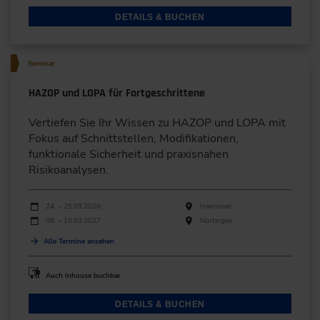
DETAILS & BUCHEN
Seminar
HAZOP und LOPA für Fortgeschrittene
Vertiefen Sie Ihr Wissen zu HAZOP und LOPA mit
Fokus auf Schnittstellen, Modifikationen,
funktionale Sicherheit und praxisnahen
Risikoanalysen.
Durchführungen
Veranstaltungsdatum
Veranstaltungsort
24. – 25.09.2026
Hannover
09. – 10.03.2027
Nürtingen
Alle Termine ansehen
Auch Inhouse buchbar
DETAILS & BUCHEN