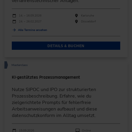
verfahrenstechnischer Anlagen.
Durchführungen
Veranstaltungsdatum
Veranstaltungsort
14. – 16.09.2026
Karlsruhe
24. – 26.02.2027
Düsseldorf
Alle Termine ansehen
DETAILS & BUCHEN
Masterclass
KI-gestütztes Prozessmanagement
Nutze SIPOC und IPO zur strukturierten
Prozessbeschreibung. Erfahre, wie du
zielgerichtete Prompts für fehlerfreie
Arbeitsanweisungen aufbaust und diese
datenschutzkonform im Alltag umsetzt.
Durchführungen
Veranstaltungsdatum
Veranstaltungsort
15.09.2026
Online