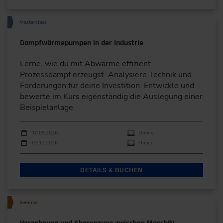
Masterclass
Dampfwärmepumpen in der Industrie
Lerne, wie du mit Abwärme effizient
Prozessdampf erzeugst. Analysiere Technik und
Förderungen für deine Investition. Entwickle und
bewerte im Kurs eigenständig die Auslegung einer
Beispielanlage.
Durchführungen
Veranstaltungsdatum
Veranstaltungsort
10.09.2026
Online
03.12.2026
Online
DETAILS & BUCHEN
Seminar