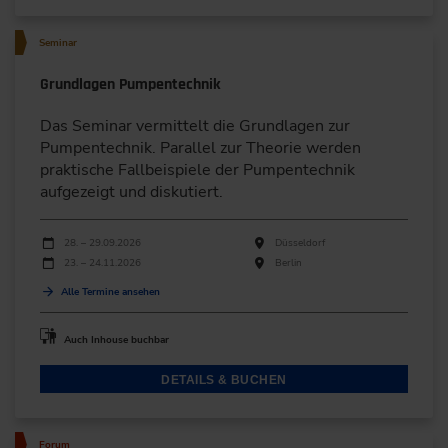
Seminar
Grundlagen Pumpentechnik
Das Seminar vermittelt die Grundlagen zur
Pumpentechnik. Parallel zur Theorie werden
praktische Fallbeispiele der Pumpentechnik
aufgezeigt und diskutiert.
Durchführungen
Veranstaltungsdatum
Veranstaltungsort
28. – 29.09.2026
Düsseldorf
23. – 24.11.2026
Berlin
Alle Termine ansehen
Auch Inhouse buchbar
DETAILS & BUCHEN
Forum