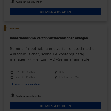
Auch Inhouse buchbar
DETAILS & BUCHEN
Seminar
Inbetriebnahme verfahrenstechnischer Anlagen
Seminar "Inbetriebnahme verfahrenstechnischer
Anlagen": sicher, schnell & kostengünstig
managen. ➩ Hier zum VDI-Seminar anmelden!
Durchführungen
Veranstaltungsdatum
Veranstaltungsort
02. – 03.09.2026
Köln
25. – 26.11.2026
Frankfurt am Main
Alle Termine ansehen
Auch Inhouse buchbar
DETAILS & BUCHEN