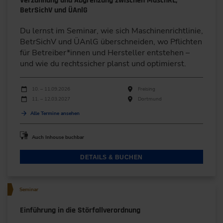
Verzahnung und Abgrenzung zwischen MaschRL,
BetrSichV und ÜAnlG
Du lernst im Seminar, wie sich Maschinenrichtlinie,
BetrSichV und ÜAnlG überschneiden, wo Pflichten
für Betreiber*innen und Hersteller entstehen –
und wie du rechtssicher planst und optimierst.
Durchführungen
Veranstaltungsdatum
Veranstaltungsort
10. – 11.09.2026
Freising
11. – 12.03.2027
Dortmund
Alle Termine ansehen
Auch Inhouse buchbar
DETAILS & BUCHEN
Seminar
Einführung in die Störfallverordnung