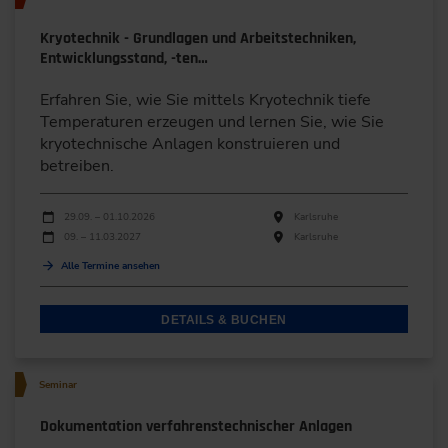
Kryotechnik - Grundlagen und Arbeitstechniken,
Entwicklungsstand, -ten…
Erfahren Sie, wie Sie mittels Kryotechnik tiefe
Temperaturen erzeugen und lernen Sie, wie Sie
kryotechnische Anlagen konstruieren und
betreiben.
Durchführungen
Veranstaltungsdatum
Veranstaltungsort
29.09. – 01.10.2026
Karlsruhe
09. – 11.03.2027
Karlsruhe
Alle Termine ansehen
DETAILS & BUCHEN
Seminar
Dokumentation verfahrenstechnischer Anlagen