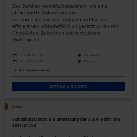
Das Seminar vermittelt praxisnah, wie eine
strukturierte Dokumentation
verfahrenstechnischer Anlagen rechtssicher,
effizient und wirtschaftlich umgesetzt wird – mit
Checklisten, Beispielen und rechtlichem
Hintergrund.
Durchführungen
Veranstaltungsdatum
Veranstaltungsort
05. – 06.10.2026
Mannheim
08. – 09.04.2027
Düsseldorf
Alle Termine ansehen
DETAILS & BUCHEN
Seminar
Explosionsschutz: Die Umsetzung der ATEX- Richtlinie
2014/34/EU