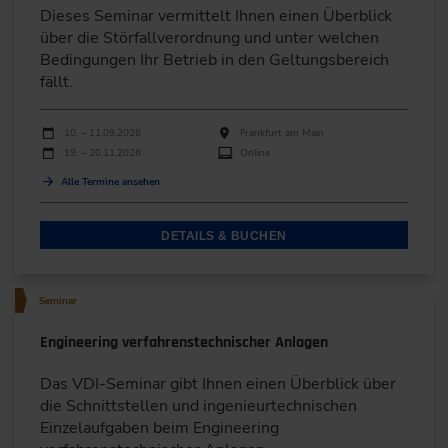
Dieses Seminar vermittelt Ihnen einen Überblick
über die Störfallverordnung und unter welchen
Bedingungen Ihr Betrieb in den Geltungsbereich
fällt.
Durchführungen
Veranstaltungsdatum
Veranstaltungsort
10. – 11.09.2026
Frankfurt am Main
19. – 20.11.2026
Online
Alle Termine ansehen
DETAILS & BUCHEN
Seminar
Engineering verfahrenstechnischer Anlagen
Das VDI-Seminar gibt Ihnen einen Überblick über
die Schnittstellen und ingenieurtechnischen
Einzelaufgaben beim Engineering