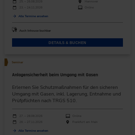
Durchführungen
Veranstaltungsdatum
Veranstaltungsort
25. – 26.08.2026
Hannover
23. – 24.11.2026
Online
Alle Termine ansehen
Auch Inhouse buchbar
DETAILS & BUCHEN
Seminar
Anlagensicherheit beim Umgang mit Gasen
Erlernen Sie Schutzmaßnahmen für den sicheren
Umgang mit Gasen, inkl. Lagerung, Entnahme und
Prüfpflichten nach TRGS 510.
Durchführungen
Veranstaltungsdatum
Veranstaltungsort
27. – 28.08.2026
Online
26. – 27.11.2026
Frankfurt am Main
Alle Termine ansehen