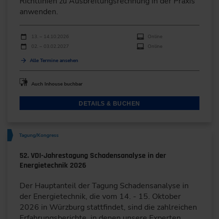
Richtlinien zu Ausbreitungsrechnung in der Praxis
anwenden.
Durchführungen
Veranstaltungsdatum
Veranstaltungsort
13. – 14.10.2026
Online
02. – 03.02.2027
Online
Alle Termine ansehen
Auch Inhouse buchbar
DETAILS & BUCHEN
Tagung/Kongress
52. VDI-Jahrestagung Schadensanalyse in der
Energietechnik 2026
Der Hauptanteil der Tagung Schadensanalyse in
der Energietechnik, die vom 14. - 15. Oktober
2026 in Würzburg stattfindet, sind die zahlreichen
Erfahrungsberichte, in denen unsere Experten