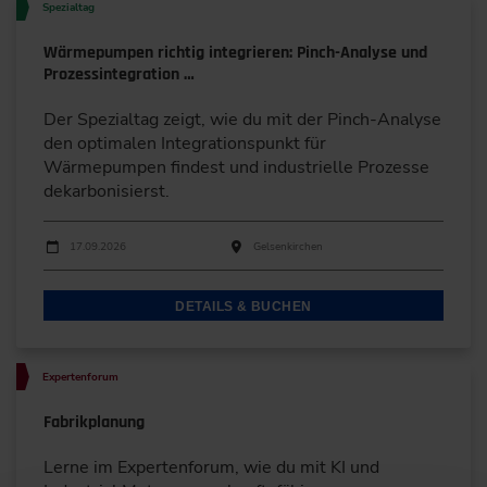
Spezialtag
Wärmepumpen richtig integrieren: Pinch-Analyse und
Prozessintegration …
Der Spezialtag zeigt, wie du mit der Pinch-Analyse
den optimalen Integrationspunkt für
Wärmepumpen findest und industrielle Prozesse
dekarbonisierst.
Durchführungen
Veranstaltungsdatum
Veranstaltungsort
17.09.2026
Gelsenkirchen
DETAILS & BUCHEN
Expertenforum
Fabrikplanung
Lerne im Expertenforum, wie du mit KI und