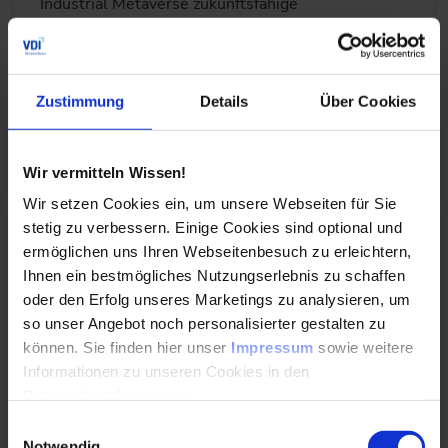
Industrial Metaverse zukunftsfähige
Fabrikstrukturen gestaltest. Sichere deine Planung
im volatilen Markt ab!
Durchführungen
Veranstaltungsdatum
Veranstaltungsort
17.09.2026
Braunschweig
Zustimmung
Details
Über Cookies
DETAILS & BUCHEN
Wir vermitteln Wissen!
Wir setzen Cookies ein, um unsere Webseiten für Sie
Seminar
stetig zu verbessern. Einige Cookies sind optional und
ermöglichen uns Ihren Webseitenbesuch zu erleichtern,
Prozessleittechnik für die Verfahrensindustrie
Ihnen ein bestmögliches Nutzungserlebnis zu schaffen
oder den Erfolg unseres Marketings zu analysieren, um
Das Seminar vermittelt Ihnen praxisnah und in
kompakter Form die Funktionen der
so unser Angebot noch personalisierter gestalten zu
Prozessleittechnik in der Verfahrensindustrie.
können. Sie finden hier unser
Impressum
sowie weitere
Informationen zu unseren Cookies in den
Durchführungen
Datenschutzhinweisen
.
Veranstaltungsdatum
Veranstaltungsort
21. – 22.09.2026
Düsseldorf
01. – 02.12.2026
Online
Einwilligungsauswahl
Notwendig
Alle Termine ansehen