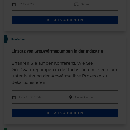
02.12.2026
Online
DETAILS & BUCHEN
Konferenz
Einsatz von Großwärmepumpen in der Industrie
Erfahren Sie auf der Konferenz, wie Sie
Großwärmepumpen in der Industrie einsetzen, um
unter Nutzung der Abwärme Ihre Prozesse zu
dekarbonisieren.
Durchführungen
Veranstaltungsdatum
Veranstaltungsort
15. – 16.09.2026
Gelsenkirchen
DETAILS & BUCHEN