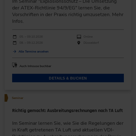
Im Seminar "Explosionsschutz – Die Umsetzung
der ATEX-Richtlinie 94/9/EG" lernen Sie, die
Vorschriften in der Praxis richtig umzusetzen. Mehr
Infos.
Durchführungen
Veranstaltungsdatum
Veranstaltungsort
05. – 09.10.2026
Online
08. – 09.12.2026
Düsseldorf
Alle Termine ansehen
Auch Inhouse buchbar
DETAILS & BUCHEN
Seminar
Richtig gemacht: Ausbreitungsrechnungen nach TA Luft
Im Seminar lernen Sie, wie Sie die Regelungen der
in Kraft getretenen TA Luft und aktuellen VDI-