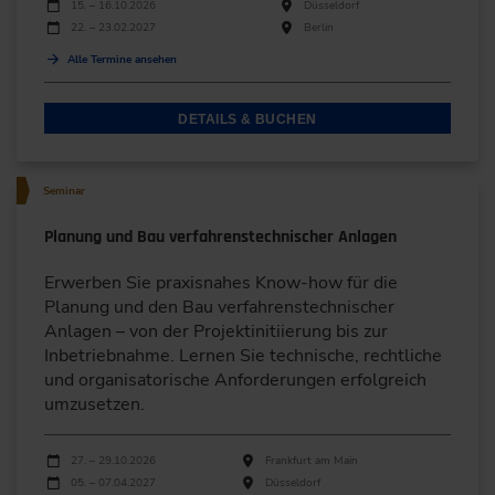
Durchführungen
Veranstaltungsdatum
Veranstaltungsort
15. – 16.10.2026
Düsseldorf
22. – 23.02.2027
Berlin
Alle Termine ansehen
DETAILS & BUCHEN
Seminar
Planung und Bau verfahrenstechnischer Anlagen
Erwerben Sie praxisnahes Know-how für die
Planung und den Bau verfahrenstechnischer
Anlagen – von der Projektinitiierung bis zur
Inbetriebnahme. Lernen Sie technische, rechtliche
und organisatorische Anforderungen erfolgreich
umzusetzen.
Durchführungen
Veranstaltungsdatum
Veranstaltungsort
27. – 29.10.2026
Frankfurt am Main
05. – 07.04.2027
Düsseldorf