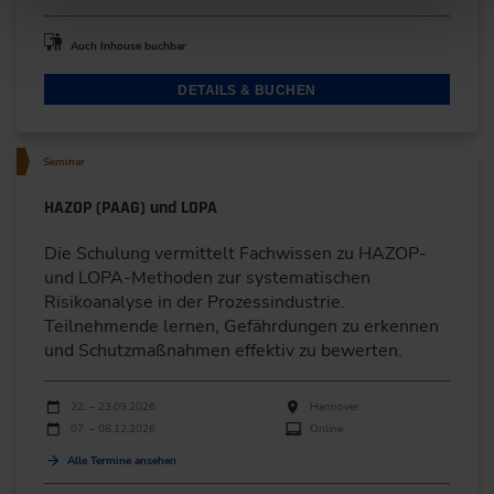
Auch Inhouse buchbar
DETAILS & BUCHEN
Seminar
HAZOP (PAAG) und LOPA
Die Schulung vermittelt Fachwissen zu HAZOP-
und LOPA-Methoden zur systematischen
Risikoanalyse in der Prozessindustrie.
Teilnehmende lernen, Gefährdungen zu erkennen
und Schutzmaßnahmen effektiv zu bewerten.
Durchführungen
Veranstaltungsdatum
Veranstaltungsort
22. – 23.09.2026
Hannover
07. – 08.12.2026
Online
Alle Termine ansehen