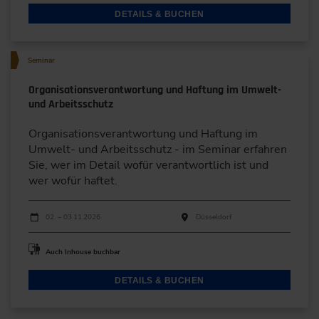
DETAILS & BUCHEN
Seminar
Organisationsverantwortung und Haftung im Umwelt-
und Arbeitsschutz
Organisationsverantwortung und Haftung im
Umwelt- und Arbeitsschutz - im Seminar erfahren
Sie, wer im Detail wofür verantwortlich ist und
wer wofür haftet.
Durchführungen
Veranstaltungsdatum
Veranstaltungsort
02. – 03.11.2026
Düsseldorf
Auch Inhouse buchbar
DETAILS & BUCHEN