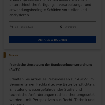
unterschiedliche fertigungs-, verarbeitungs- und
anwendungsbedingte Schäden vorstellen und
analysieren.
Durchführungen
Veranstaltungsdatum
Veranstaltungsort
14. – 15.10.2026
Würzburg
DETAILS & BUCHEN
Seminar
Praktische Umsetzung der Bundesanlagenverordnung
(AwSV)
Erhalten Sie aktuelles Praxiswissen zur AwSV: Im
Seminar lernen Fachkräfte, wie Betreiberpflichten,
Einstufung wassergefährdender Stoffe und
technische Anforderungen rechtssicher umgesetzt
werden – mit Perspektiven aus Recht, Technik und