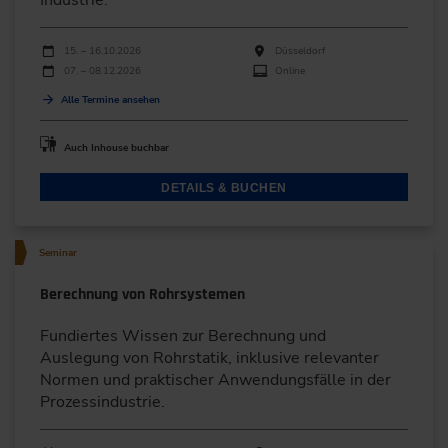
Industrie.
Durchführungen
Veranstaltungsdatum
Veranstaltungsort
15. – 16.10.2026
Düsseldorf
07. – 08.12.2026
Online
Alle Termine ansehen
Auch Inhouse buchbar
DETAILS & BUCHEN
Seminar
Berechnung von Rohrsystemen
Fundiertes Wissen zur Berechnung und
Auslegung von Rohrstatik, inklusive relevanter
Normen und praktischer Anwendungsfälle in der
Prozessindustrie.