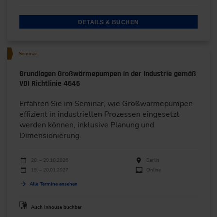
DETAILS & BUCHEN
Seminar
Grundlagen Großwärmepumpen in der Industrie gemäß
VDI Richtlinie 4646
Erfahren Sie im Seminar, wie Großwärmepumpen
effizient in industriellen Prozessen eingesetzt
werden können, inklusive Planung und
Dimensionierung.
Durchführungen
Veranstaltungsdatum
Veranstaltungsort
28. – 29.10.2026
Berlin
19. – 20.01.2027
Online
Alle Termine ansehen
Auch Inhouse buchbar