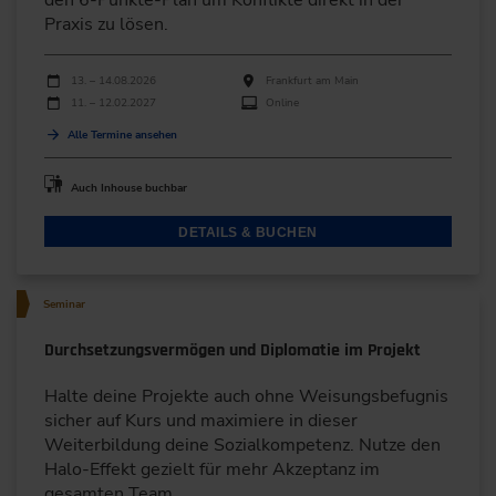
Praxis zu lösen.
Durchführungen
Veranstaltungsdatum
Veranstaltungsort
13. – 14.08.2026
Frankfurt am Main
11. – 12.02.2027
Online
Alle Termine ansehen
Auch Inhouse buchbar
DETAILS & BUCHEN
Seminar
Durchsetzungsvermögen und Diplomatie im Projekt
Halte deine Projekte auch ohne Weisungsbefugnis
sicher auf Kurs und maximiere in dieser
Weiterbildung deine Sozialkompetenz. Nutze den
Halo-Effekt gezielt für mehr Akzeptanz im
gesamten Team.