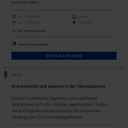
anzuwenden.
Durchführungen
Veranstaltungsdatum
Veranstaltungsort
19. – 20.08.2026
Online
12. – 13.11.2026
Düsseldorf
Alle Termine ansehen
Auch Inhouse buchbar
DETAILS & BUCHEN
Seminar
KI-Automation und Agenten in der Führungspraxis
Entwirf autonome Agenten und optimiere
Workflows mit n8n. Erlebe agentisches Coden
ohne Programmierkenntnisse für maximale
strategische Entscheidungsfreiheit.