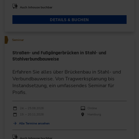
Auch Inhouse buchbar
DETAILS & BUCHEN
Seminar
Straßen- und Fußgängerbrücken in Stahl- und
Stahlverbundbauweise
Erfahren Sie alles über Brückenbau in Stahl- und
Verbundbauweise. Von Tragwerksplanung bis
Instandsetzung, ein umfassendes Seminar für
Profis.
Durchführungen
Veranstaltungsdatum
Veranstaltungsort
24. – 25.08.2026
Online
19. – 20.11.2026
Hamburg
Alle Termine ansehen
Auch Inhouse buchbar