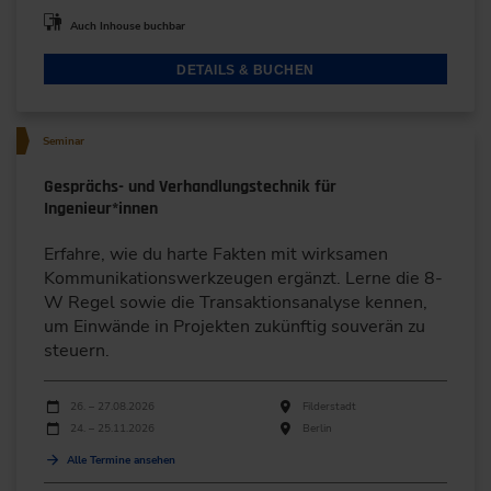
Auch Inhouse buchbar
DETAILS & BUCHEN
Seminar
Gesprächs- und Verhandlungstechnik für
Ingenieur*innen
Erfahre, wie du harte Fakten mit wirksamen
Kommunikationswerkzeugen ergänzt. Lerne die 8-
W Regel sowie die Transaktionsanalyse kennen,
um Einwände in Projekten zukünftig souverän zu
steuern.
Durchführungen
Veranstaltungsdatum
Veranstaltungsort
26. – 27.08.2026
Filderstadt
24. – 25.11.2026
Berlin
Alle Termine ansehen