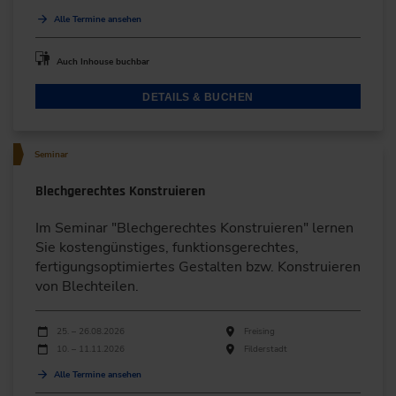
Alle Termine ansehen
Auch Inhouse buchbar
DETAILS & BUCHEN
Seminar
Blechgerechtes Konstruieren
Im Seminar "Blechgerechtes Konstruieren" lernen
Sie kostengünstiges, funktionsgerechtes,
fertigungsoptimiertes Gestalten bzw. Konstruieren
von Blechteilen.
Durchführungen
Veranstaltungsdatum
Veranstaltungsort
25. – 26.08.2026
Freising
10. – 11.11.2026
Filderstadt
Alle Termine ansehen