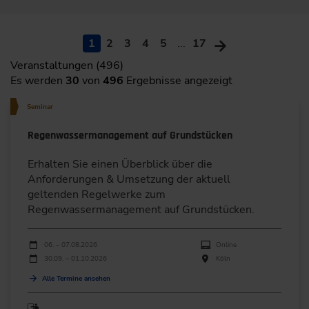
1
2
3
4
5
...
17
Veranstaltungen (496)
Es werden
30
von
496
Ergebnisse angezeigt
Seminar
Regenwassermanagement auf Grundstücken
Erhalten Sie einen Überblick über die
Anforderungen & Umsetzung der aktuell
geltenden Regelwerke zum
Regenwassermanagement auf Grundstücken.
Durchführungen
Veranstaltungsdatum
Veranstaltungsort
06. – 07.08.2026
Online
30.09. – 01.10.2026
Köln
Alle Termine ansehen