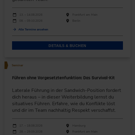
Durchführungen
Veranstaltungsdatum
Veranstaltungsort
13. – 14.08.2026
Frankfurt am Main
08. – 09.10.2026
Berlin
Alle Termine ansehen
DETAILS & BUCHEN
Seminar
Führen ohne Vorgesetztenfunktion: Das Survival-Kit
Laterale Führung in der Sandwich-Position fordert
dich heraus – in dieser Weiterbildung lernst du
situatives Führen. Erfahre, wie du Konflikte löst
und dir im Team nachhaltig Respekt verschaffst.
Durchführungen
Veranstaltungsdatum
Veranstaltungsort
17. – 18.08.2026
Hamburg
28. – 29.09.2026
Frankfurt am Main