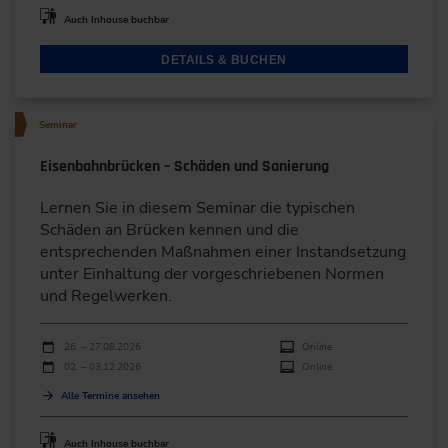
Auch Inhouse buchbar
DETAILS & BUCHEN
Seminar
Eisenbahnbrücken – Schäden und Sanierung
Lernen Sie in diesem Seminar die typischen
Schäden an Brücken kennen und die
entsprechenden Maßnahmen einer Instandsetzung
unter Einhaltung der vorgeschriebenen Normen
und Regelwerken.
Durchführungen
Veranstaltungsdatum
Veranstaltungsort
26. – 27.08.2026
Online
02. – 03.12.2026
Online
Alle Termine ansehen
Auch Inhouse buchbar