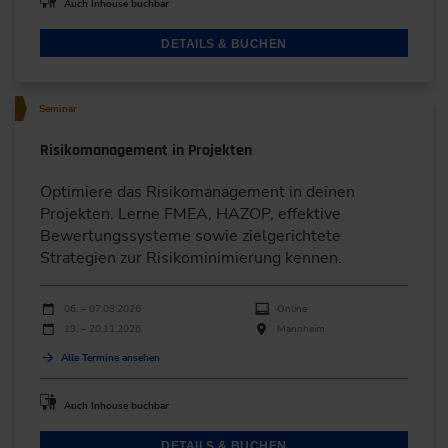
Auch Inhouse buchbar
DETAILS & BUCHEN
Seminar
Risikomanagement in Projekten
Optimiere das Risikomanagement in deinen
Projekten. Lerne FMEA, HAZOP, effektive
Bewertungssysteme sowie zielgerichtete
Strategien zur Risikominimierung kennen.
Durchführungen
Veranstaltungsdatum
Veranstaltungsort
06. – 07.08.2026
Online
19. – 20.11.2026
Mannheim
Alle Termine ansehen
Auch Inhouse buchbar
DETAILS & BUCHEN