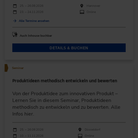
Durchführungen
Veranstaltungsdatum
Veranstaltungsort
25. – 26.08.2026
Hannover
23. – 24.11.2026
Online
Alle Termine ansehen
Auch Inhouse buchbar
DETAILS & BUCHEN
Seminar
Produktideen methodisch entwickeln und bewerten
Von der Produktidee zum innovativen Produkt –
Lernen Sie in diesem Seminar, Produktideen
methodisch zu entwickeln und zu bewerten. Alle
Infos hier.
Durchführungen
Veranstaltungsdatum
Veranstaltungsort
25. – 26.08.2026
Düsseldorf
10. – 11.11.2026
Online