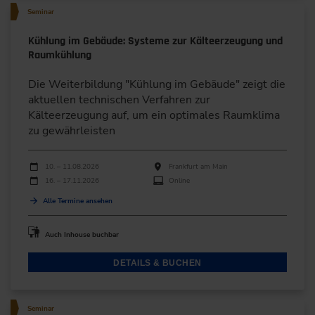
Seminar
Kühlung im Gebäude: Systeme zur Kälteerzeugung und
Raumkühlung
Die Weiterbildung "Kühlung im Gebäude" zeigt die
aktuellen technischen Verfahren zur
Kälteerzeugung auf, um ein optimales Raumklima
zu gewährleisten
Durchführungen
Veranstaltungsdatum
Veranstaltungsort
10. – 11.08.2026
Frankfurt am Main
16. – 17.11.2026
Online
Alle Termine ansehen
Auch Inhouse buchbar
DETAILS & BUCHEN
Seminar