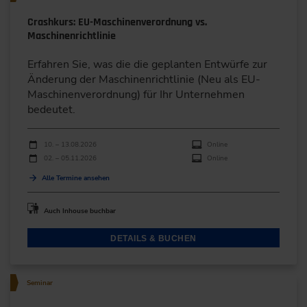
Crashkurs: EU-Maschinenverordnung vs.
Maschinenrichtlinie
Erfahren Sie, was die die geplanten Entwürfe zur
Änderung der Maschinenrichtlinie (Neu als EU-
Maschinenverordnung) für Ihr Unternehmen
bedeutet.
Durchführungen
Veranstaltungsdatum
Veranstaltungsort
10. – 13.08.2026
Online
02. – 05.11.2026
Online
Alle Termine ansehen
Auch Inhouse buchbar
DETAILS & BUCHEN
Seminar