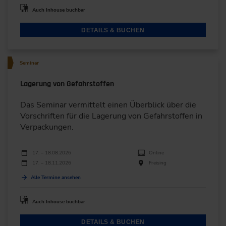
Auch Inhouse buchbar
DETAILS & BUCHEN
Seminar
Lagerung von Gefahrstoffen
Das Seminar vermittelt einen Überblick über die
Vorschriften für die Lagerung von Gefahrstoffen in
Verpackungen.
Durchführungen
Veranstaltungsdatum
Veranstaltungsort
17. – 18.08.2026
Online
17. – 18.11.2026
Freising
Alle Termine ansehen
Auch Inhouse buchbar
DETAILS & BUCHEN