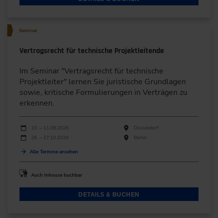
Seminar
Vertragsrecht für technische Projektleitende
Im Seminar "Vertragsrecht für technische
Projektleiter" lernen Sie juristische Grundlagen
sowie, kritische Formulierungen in Verträgen zu
erkennen.
Durchführungen
Veranstaltungsdatum
Veranstaltungsort
10. – 11.08.2026
Düsseldorf
26. – 27.10.2026
Berlin
Alle Termine ansehen
Auch Inhouse buchbar
DETAILS & BUCHEN