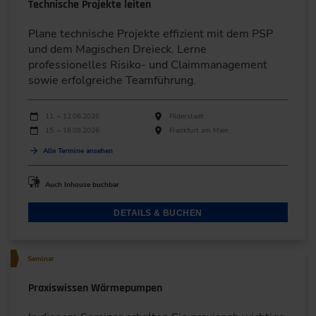
Technische Projekte leiten
Plane technische Projekte effizient mit dem PSP
und dem Magischen Dreieck. Lerne
professionelles Risiko- und Claimmanagement
sowie erfolgreiche Teamführung.
Durchführungen
Veranstaltungsdatum
Veranstaltungsort
11. – 12.08.2026
Filderstadt
15. – 16.09.2026
Frankfurt am Main
Alle Termine ansehen
Auch Inhouse buchbar
DETAILS & BUCHEN
Seminar
Praxiswissen Wärmepumpen