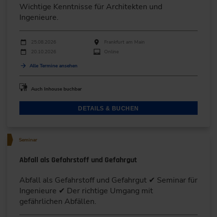
Wichtige Kenntnisse für Architekten und
Ingenieure.
Durchführungen
Veranstaltungsdatum
Veranstaltungsort
25.08.2026
Frankfurt am Main
20.10.2026
Online
Alle Termine ansehen
Auch Inhouse buchbar
DETAILS & BUCHEN
Seminar
Abfall als Gefahrstoff und Gefahrgut
Abfall als Gefahrstoff und Gefahrgut ✔ Seminar für
Ingenieure ✔ Der richtige Umgang mit
gefährlichen Abfällen.