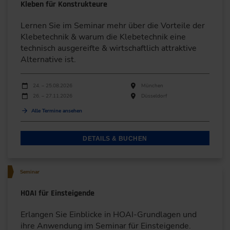
Kleben für Konstrukteure
Lernen Sie im Seminar mehr über die Vorteile der
Klebetechnik & warum die Klebetechnik eine
technisch ausgereifte & wirtschaftlich attraktive
Alternative ist.
Durchführungen
Veranstaltungsdatum
Veranstaltungsort
24. – 25.08.2026
München
26. – 27.11.2026
Düsseldorf
Alle Termine ansehen
DETAILS & BUCHEN
Seminar
HOAI für Einsteigende
Erlangen Sie Einblicke in HOAI-Grundlagen und
ihre Anwendung im Seminar für Einsteigende.