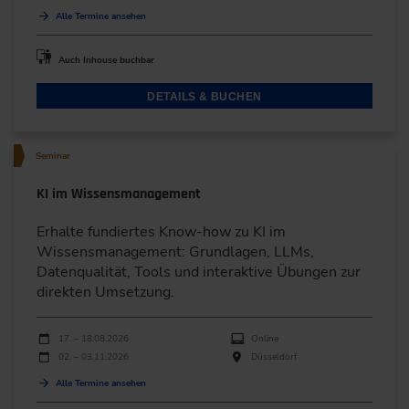
Alle Termine ansehen
Auch Inhouse buchbar
DETAILS & BUCHEN
Seminar
KI im Wissensmanagement
Erhalte fundiertes Know-how zu KI im
Wissensmanagement: Grundlagen, LLMs,
Datenqualität, Tools und interaktive Übungen zur
direkten Umsetzung.
Durchführungen
Veranstaltungsdatum
Veranstaltungsort
17. – 18.08.2026
Online
02. – 03.11.2026
Düsseldorf
Alle Termine ansehen