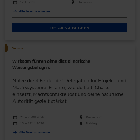
12.11.2026
Düsseldorf
Alle Termine ansehen
DETAILS & BUCHEN
Seminar
Wirksam führen ohne disziplinarische
Weisungsbefugnis
Nutze die 4 Felder der Delegation für Projekt- und
Matrixsysteme. Erfahre, wie du Leit-Charts
einsetzt, Machtkonflikte löst und deine natürliche
Autorität gezielt stärkst.
Durchführungen
Veranstaltungsdatum
Veranstaltungsort
24. – 25.08.2026
Düsseldorf
16. – 17.11.2026
Freising
Alle Termine ansehen