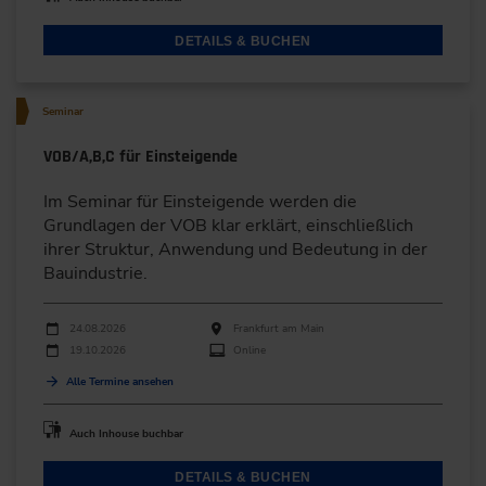
DETAILS & BUCHEN
Seminar
VOB/A,B,C für Einsteigende
Im Seminar für Einsteigende werden die
Grundlagen der VOB klar erklärt, einschließlich
ihrer Struktur, Anwendung und Bedeutung in der
Bauindustrie.
Durchführungen
Veranstaltungsdatum
Veranstaltungsort
24.08.2026
Frankfurt am Main
19.10.2026
Online
Alle Termine ansehen
Auch Inhouse buchbar
DETAILS & BUCHEN