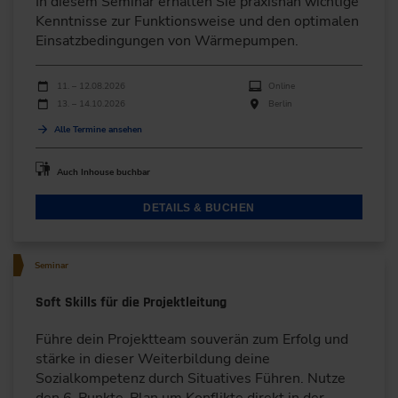
In diesem Seminar erhalten Sie praxisnah wichtige
Kenntnisse zur Funktionsweise und den optimalen
Einsatzbedingungen von Wärmepumpen.
Durchführungen
Veranstaltungsdatum
Veranstaltungsort
11. – 12.08.2026
Online
13. – 14.10.2026
Berlin
Alle Termine ansehen
Auch Inhouse buchbar
DETAILS & BUCHEN
Seminar
Soft Skills für die Projektleitung
Führe dein Projektteam souverän zum Erfolg und
stärke in dieser Weiterbildung deine
Sozialkompetenz durch Situatives Führen. Nutze
den 6-Punkte-Plan um Konflikte direkt in der