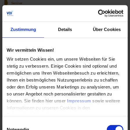
Seminar
Dichtheitsprüfung und Leckageortung in der
industriellen Praxis
Zustimmung
Details
Über Cookies
Im Seminar "Leckageortung und Dichtheitsprüfung
in der industriellen Praxis" lernen Sie die
wichtigsten Technologien und Prüfmethoden
Wir vermitteln Wissen!
kennen.
Wir setzen Cookies ein, um unsere Webseiten für Sie
stetig zu verbessern. Einige Cookies sind optional und
Durchführungen
Veranstaltungsdatum
Veranstaltungsort
18. – 19.08.2026
Online
ermöglichen uns Ihren Webseitenbesuch zu erleichtern,
10. – 11.11.2026
Online
Ihnen ein bestmögliches Nutzungserlebnis zu schaffen
Alle Termine ansehen
oder den Erfolg unseres Marketings zu analysieren, um
so unser Angebot noch personalisierter gestalten zu
Auch Inhouse buchbar
können. Sie finden hier unser
Impressum
sowie weitere
DETAILS & BUCHEN
Informationen zu unseren Cookies in den
Datenschutzhinweisen
.
Einwilligungsauswahl
Seminar
Notwendig