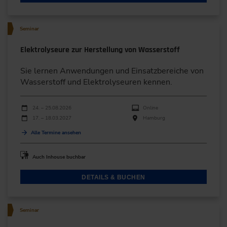
Seminar
Elektrolyseure zur Herstellung von Wasserstoff
Sie lernen Anwendungen und Einsatzbereiche von
Wasserstoff und Elektrolyseuren kennen.
Durchführungen
Veranstaltungsdatum
Veranstaltungsort
24. – 25.08.2026
Online
17. – 18.03.2027
Hamburg
Alle Termine ansehen
Auch Inhouse buchbar
DETAILS & BUCHEN
Seminar