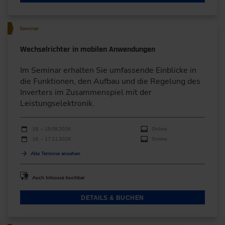
Seminar
Wechselrichter in mobilen Anwendungen
Im Seminar erhalten Sie umfassende Einblicke in
die Funktionen, den Aufbau und die Regelung des
Inverters im Zusammenspiel mit der
Leistungselektronik.
Durchführungen
Veranstaltungsdatum
Veranstaltungsort
18. – 19.08.2026
Online
16. – 17.11.2026
Online
Alle Termine ansehen
Auch Inhouse buchbar
DETAILS & BUCHEN