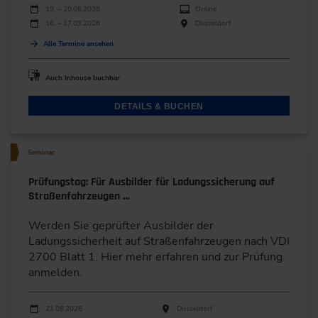
Durchführungen
Veranstaltungsdatum
Veranstaltungsort
19. – 20.08.2026
Online
16. – 17.09.2026
Düsseldorf
Alle Termine ansehen
Auch Inhouse buchbar
DETAILS & BUCHEN
Seminar
Prüfungstag: Für Ausbilder für Ladungssicherung auf
Straßenfahrzeugen …
Werden Sie geprüfter Ausbilder der
Ladungssicherheit auf Straßenfahrzeugen nach VDI
2700 Blatt 1. Hier mehr erfahren und zur Prüfung
anmelden.
Durchführungen
Veranstaltungsdatum
Veranstaltungsort
21.08.2026
Düsseldorf