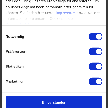
oder den Erfolg unseres Marketings zu analysieren, um
so unser Angebot noch personalisierter gestalten zu
können. Sie finden hier unser
Impressum
sowie weitere
Informationen zu unseren Cookies in den
Martina – Produktmanagerin
Datenschutzhinweisen
.
Einwilligungsauswahl
Notwendig
Präferenzen
Statistiken
Marketing
Einverstanden
Vanessa – Projektreferentin Ausstellung