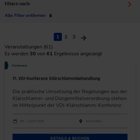
Filtern nach:
Alle Filter entfernen
1
2
3
Veranstaltungen (61)
Es werden
30
von
61
Ergebnisse angezeigt
Konferenz
17. VDI-Konferenz Klärschlammbehandlung
Die praktische Umsetzung der Regelungen aus der
Klärschlamm- und Düngemittelverordnung stehen
im Mittelpunkt der VDI-Klärschlamm-Konferenz.
Durchführungen
Veranstaltungsdatum
Veranstaltungsort
09. – 10.09.2026
Schönefeld
DETAILS & BUCHEN