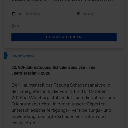
Durchführungen
Veranstaltungsdatum
Veranstaltungsort
29. – 30.09.2026
Garbsen
EN
DETAILS & BUCHEN
Tagung/Kongress
52. VDI-Jahrestagung Schadensanalyse in der
Energietechnik 2026
Der Hauptanteil der Tagung Schadensanalyse in
der Energietechnik, die vom 14. - 15. Oktober
2026 in Würzburg stattfindet, sind die zahlreichen
Erfahrungsberichte, in denen unsere Experten
unterschiedliche fertigungs-, verarbeitungs- und
anwendungsbedingte Schäden vorstellen und
analysieren.