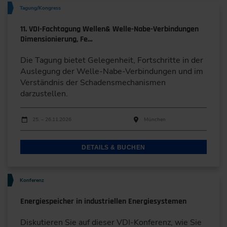
Tagung/Kongress
11. VDI-Fachtagung Wellen& Welle-Nabe-Verbindungen
Dimensionierung, Fe…
Die Tagung bietet Gelegenheit, Fortschritte in der
Auslegung der Welle-Nabe-Verbindungen und im
Verständnis der Schadensmechanismen
darzustellen.
Durchführungen
Veranstaltungsdatum
Veranstaltungsort
25. – 26.11.2026
München
DETAILS & BUCHEN
Konferenz
Energiespeicher in industriellen Energiesystemen
Diskutieren Sie auf dieser VDI-Konferenz, wie Sie