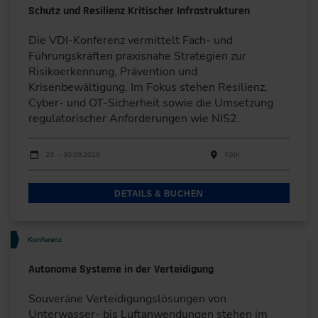
Schutz und Resilienz Kritischer Infrastrukturen
Die VDI-Konferenz vermittelt Fach- und
Führungskräften praxisnahe Strategien zur
Risikoerkennung, Prävention und
Krisenbewältigung. Im Fokus stehen Resilienz,
Cyber- und OT-Sicherheit sowie die Umsetzung
regulatorischer Anforderungen wie NIS2.
Durchführungen
Veranstaltungsdatum
Veranstaltungsort
29. – 30.09.2026
Köln
DETAILS & BUCHEN
Konferenz
Autonome Systeme in der Verteidigung
Souveräne Verteidigungslösungen von
Unterwasser- bis Luftanwendungen stehen im