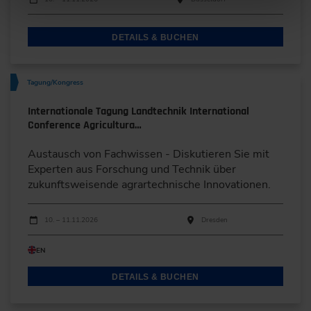
DETAILS & BUCHEN
Tagung/Kongress
Internationale Tagung Landtechnik International
Conference Agricultura…
Austausch von Fachwissen - Diskutieren Sie mit
Experten aus Forschung und Technik über
zukunftsweisende agrartechnische Innovationen.
Durchführungen
Veranstaltungsdatum
Veranstaltungsort
10. – 11.11.2026
Dresden
EN
DETAILS & BUCHEN