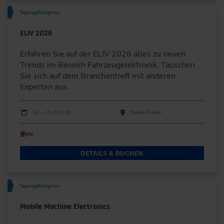
Tagung/Kongress
ELIV 2026
Erfahren Sie auf der ELIV 2026 alles zu neuen
Trends im Bereich Fahrzeugelektronik. Tauschen
Sie sich auf dem Branchentreff mit anderen
Experten aus.
Durchführungen
Veranstaltungsdatum
Veranstaltungsort
14. – 15.10.2026
Baden-Baden
EN
DETAILS & BUCHEN
Tagung/Kongress
Mobile Machine Electronics