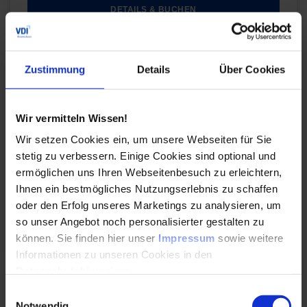
DETAILS & BUCHEN
Konferenz
Zustimmung
Details
Über Cookies
Trinkwasserhygiene & -Installationen
Diskutieren Sie auf der VDI-Konferenz die
Wir vermitteln Wissen!
neuesten Entwicklungen zum Thema
Wir setzen Cookies ein, um unsere Webseiten für Sie
Trinkwasserhygiene mit den relevanten
Regelsetzern des VDI.
stetig zu verbessern. Einige Cookies sind optional und
ermöglichen uns Ihren Webseitenbesuch zu erleichtern,
Ihnen ein bestmögliches Nutzungserlebnis zu schaffen
Durchführungen
Veranstaltungsdatum
Veranstaltungsort
03. – 04.11.2026
Düsseldorf
oder den Erfolg unseres Marketings zu analysieren, um
so unser Angebot noch personalisierter gestalten zu
DETAILS & BUCHEN
können. Sie finden hier unser
Impressum
sowie weitere
Informationen zu unseren Cookies in den
Datenschutzhinweisen
.
Konferenz
Einwilligungsauswahl
Smarte Robotik – Flexible Automation für Produktion
Notwendig