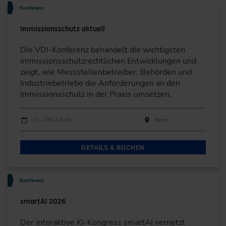
Konferenz
Immissionsschutz aktuell
Die VDI-Konferenz behandelt die wichtigsten
immissionsschutzrechtlichen Entwicklungen und
zeigt, wie Messstellenbetreiber, Behörden und
Industriebetriebe die Anforderungen an den
Immissionsschutz in der Praxis umsetzen.
Durchführungen
Veranstaltungsdatum
Veranstaltungsort
17. – 18.11.2026
Berlin
DETAILS & BUCHEN
Konferenz
smartAI 2026
Der interaktive KI-Kongress smartAI vernetzt