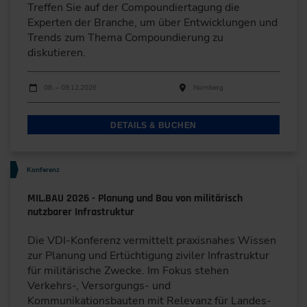
Treffen Sie auf der Compoundiertagung die
Experten der Branche, um über Entwicklungen und
Trends zum Thema Compoundierung zu
diskutieren.
Durchführungen
Veranstaltungsdatum
Veranstaltungsort
08. – 09.12.2026
Nürnberg
DETAILS & BUCHEN
Konferenz
MIL.BAU 2026 - Planung und Bau von militärisch
nutzbarer Infrastruktur
Die VDI-Konferenz vermittelt praxisnahes Wissen
zur Planung und Ertüchtigung ziviler Infrastruktur
für militärische Zwecke. Im Fokus stehen
Verkehrs-, Versorgungs- und
Kommunikationsbauten mit Relevanz für Landes-