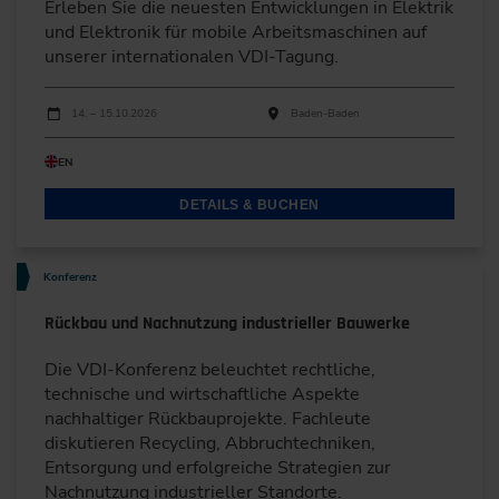
Erleben Sie die neuesten Entwicklungen in Elektrik
und Elektronik für mobile Arbeitsmaschinen auf
unserer internationalen VDI-Tagung.
Durchführungen
Veranstaltungsdatum
Veranstaltungsort
14. – 15.10.2026
Baden-Baden
EN
DETAILS & BUCHEN
Konferenz
Rückbau und Nachnutzung industrieller Bauwerke
Die VDI-Konferenz beleuchtet rechtliche,
technische und wirtschaftliche Aspekte
nachhaltiger Rückbauprojekte. Fachleute
diskutieren Recycling, Abbruchtechniken,
Entsorgung und erfolgreiche Strategien zur
Nachnutzung industrieller Standorte.