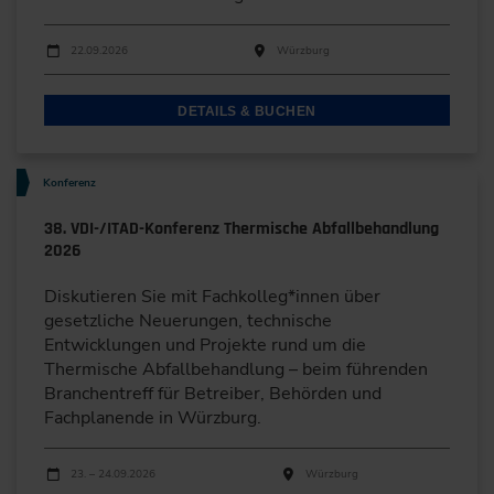
Durchführungen
Veranstaltungsdatum
Veranstaltungsort
22.09.2026
Würzburg
DETAILS & BUCHEN
Konferenz
38. VDI-/ITAD-Konferenz Thermische Abfallbehandlung
2026
Diskutieren Sie mit Fachkolleg*innen über
gesetzliche Neuerungen, technische
Entwicklungen und Projekte rund um die
Thermische Abfallbehandlung – beim führenden
Branchentreff für Betreiber, Behörden und
Fachplanende in Würzburg.
Durchführungen
Veranstaltungsdatum
Veranstaltungsort
23. – 24.09.2026
Würzburg