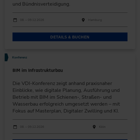
und Bündnisverteidigung.
Durchführungen
Veranstaltungsdatum
Veranstaltungsort
08. – 09.12.2026
Hamburg
DETAILS & BUCHEN
Konferenz
BIM im Infrastrukturbau
Die VDI-Konferenz zeigt anhand praxisnaher
Einblicke, wie digitale Planung, Ausführung und
Betrieb mit BIM im Schienen-, Straßen- und
Wasserbau erfolgreich umgesetzt werden – mit
Fokus auf Masterplan, Digitaler Zwilling und KI.
Durchführungen
Veranstaltungsdatum
Veranstaltungsort
08. – 09.12.2026
Köln