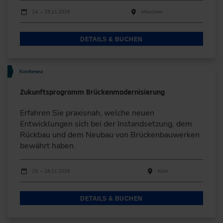
Durchführungen
Veranstaltungsdatum
Veranstaltungsort
24. – 25.11.2026
München
DETAILS & BUCHEN
Konferenz
Zukunftsprogramm Brückenmodernisierung
Erfahren Sie praxisnah, welche neuen
Entwicklungen sich bei der Instandsetzung, dem
Rückbau und dem Neubau von Brückenbauwerken
bewährt haben.
Durchführungen
Veranstaltungsdatum
Veranstaltungsort
25. – 26.11.2026
Köln
DETAILS & BUCHEN