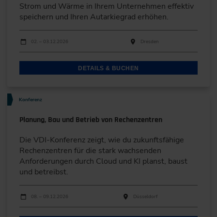
Strom und Wärme in Ihrem Unternehmen effektiv
speichern und Ihren Autarkiegrad erhöhen.
Durchführungen
Veranstaltungsdatum
Veranstaltungsort
02. – 03.12.2026
Dresden
DETAILS & BUCHEN
Konferenz
Planung, Bau und Betrieb von Rechenzentren
Die VDI-Konferenz zeigt, wie du zukunftsfähige
Rechenzentren für die stark wachsenden
Anforderungen durch Cloud und KI planst, baust
und betreibst.
Durchführungen
Veranstaltungsdatum
Veranstaltungsort
08. – 09.12.2026
Düsseldorf