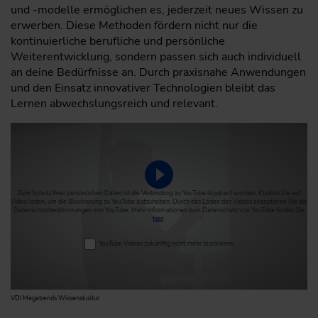
und -modelle ermöglichen es, jederzeit neues Wissen zu
erwerben. Diese Methoden fördern nicht nur die
kontinuierliche berufliche und persönliche
Weiterentwicklung, sondern passen sich auch individuell
an deine Bedürfnisse an. Durch praxisnahe Anwendungen
und den Einsatz innovativer Technologien bleibt das
Lernen abwechslungsreich und relevant.
Video abspielen
Zum Schutz Ihrer persönlichen Daten ist die Verbindung zu YouTube blockiert worden. Klicken Sie auf
Video laden, um die Blockierung zu YouTube aufzuheben. Durch das Laden des Videos akzeptieren Sie die
Datenschutzbestimmungen von YouTube. Mehr Informationen zum Datenschutz von YouTube finden Sie
hier
.
YouTube Videos zukünftig nicht mehr blockieren.
VDI Megatrends Wissenskultur