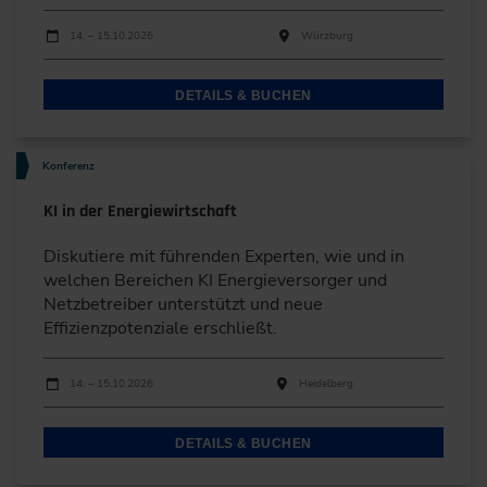
Durchführungen
Veranstaltungsdatum
Veranstaltungsort
14. – 15.10.2026
Würzburg
DETAILS & BUCHEN
Konferenz
KI in der Energiewirtschaft
Diskutiere mit führenden Experten, wie und in
welchen Bereichen KI Energieversorger und
Netzbetreiber unterstützt und neue
Effizienzpotenziale erschließt.
Durchführungen
Veranstaltungsdatum
Veranstaltungsort
14. – 15.10.2026
Heidelberg
DETAILS & BUCHEN