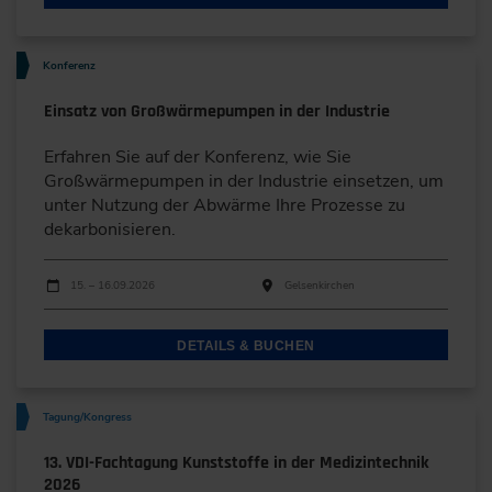
Konferenz
Einsatz von Großwärmepumpen in der Industrie
Erfahren Sie auf der Konferenz, wie Sie
Großwärmepumpen in der Industrie einsetzen, um
unter Nutzung der Abwärme Ihre Prozesse zu
dekarbonisieren.
Durchführungen
Veranstaltungsdatum
Veranstaltungsort
15. – 16.09.2026
Gelsenkirchen
DETAILS & BUCHEN
Tagung/Kongress
13. VDI-Fachtagung Kunststoffe in der Medizintechnik
2026