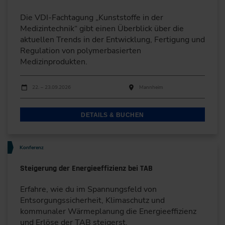
Die VDI-Fachtagung „Kunststoffe in der
Medizintechnik“ gibt einen Überblick über die
aktuellen Trends in der Entwicklung, Fertigung und
Regulation von polymerbasierten
Medizinprodukten.
Durchführungen
Veranstaltungsdatum
Veranstaltungsort
22. – 23.09.2026
Mannheim
DETAILS & BUCHEN
Konferenz
Steigerung der Energieeffizienz bei TAB
Erfahre, wie du im Spannungsfeld von
Entsorgungssicherheit, Klimaschutz und
kommunaler Wärmeplanung die Energieeffizienz
und Erlöse der TAB steigerst.