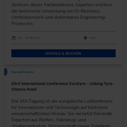
Zentrum dieser Fachkonferenz. Experten erörtern
die technische Umsetzung von KI-Resilienz,
Umfeldsensorik und skalierbaren Engineering-
Prozessen.
Durchführungen
Veranstaltungsdatum
Veranstaltungsort
29. – 30.09.2026
Köln
DETAILS & BUCHEN
Tagung/Kongress
23rd International Conference Eurotyre – Linking Tyre-
Chassis-Road
Die VDI-Tagung ist die europäische Leitkonferenz
für Innovationen und Technologie auf höchstem
wissenschaftlichen Niveau. Sie vernetzt führende
Experten aus Reifen-, Fahrzeug- und
Straßenindustrie, Wissenschaft sowie Zulieferer.