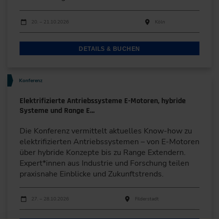
Durchführungen
Veranstaltungsdatum
Veranstaltungsort
20. – 21.10.2026
Köln
DETAILS & BUCHEN
Konferenz
Elektrifizierte Antriebssysteme E-Motoren, hybride
Systeme und Range E…
Die Konferenz vermittelt aktuelles Know-how zu
elektrifizierten Antriebssystemen – von E-Motoren
über hybride Konzepte bis zu Range Extendern.
Expert*innen aus Industrie und Forschung teilen
praxisnahe Einblicke und Zukunftstrends.
Durchführungen
Veranstaltungsdatum
Veranstaltungsort
27. – 28.10.2026
Filderstadt