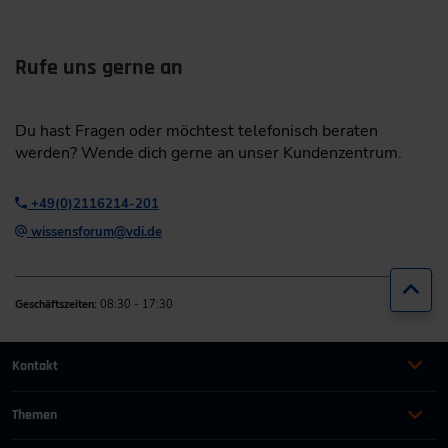
Rufe uns gerne an
Du hast Fragen oder möchtest telefonisch beraten
werden? Wende dich gerne an unser Kundenzentrum.
+49(0)2116214-201
wissensforum@vdi.de
Zur
Geschäftszeiten:
08:30 - 17:30
Kontakt
+49 (0)2116214-201
Themen
Automation
Landtechnik & Landmaschinen