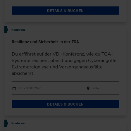
DETAILS & BUCHEN
Konferenz
Resilienz und Sicherheit in der TGA
Du erfährst auf der VDI-Konferenz, wie du TGA-
Systeme resilient planst und gegen Cyberangriffe,
Extremereignisse und Versorgungsausfälle
absicherst.
Durchführungen
Veranstaltungsdatum
Veranstaltungsort
29. – 30.09.2026
Köln
DETAILS & BUCHEN
Konferenz