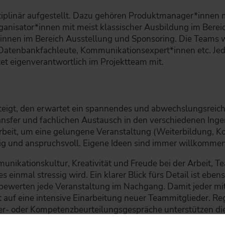
ziplinär aufgestellt. Dazu gehören Produktmanager*innen 
ganisator*innen mit meist klassischer Ausbildung im Ber
innen im Bereich Ausstellung und Sponsoring. Die Teams 
Datenbankfachleute, Kommunikationsexpert*innen etc. Jede*r
tet eigenverantwortlich im Projektteam mit.
eigt, den erwartet ein spannendes und abwechslungsreich
ansfer und fachlichen Austausch in den verschiedenen Inge
rbeit, um eine gelungene Veranstaltung (Weiterbildung, K
fältig und anspruchsvoll. Eigene Ideen sind immer willkommen
unikationskultur, Kreativität und Freude bei der Arbeit, 
inmal stressig wird. Ein klarer Blick fürs Detail ist eben
bewerten jede Veranstaltung im Nachgang. Damit jeder mi
rt auf eine intensive Einarbeitung neuer Teammitglieder. 
iter- oder Kompetenzbeurteilungsgespräche unterstützen die
g. Darüber hinaus unterstützen diverse interne Angebote 