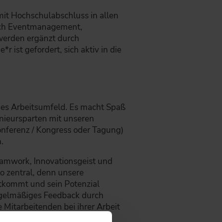
mit Hochschulabschluss in allen
eich Eventmanagement,
werden ergänzt durch
 ist gefordert, sich aktiv in die
es Arbeitsumfeld. Es macht Spaß
nieursparten mit unseren
onferenz / Kongress oder Tagung)
.
Teamwork, Innovationsgeist und
so zentral, denn unsere
tkommt und sein Potenzial
Regelmäßiges Feedback durch
 Mitarbeitenden bei ihrer Arbeit
den abteilungsübergreifenden