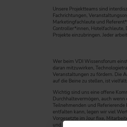
Unsere Projektteams sind interdis
Fachrichtungen, Veranstaltungsor
Marketingfachleute und Referent*
Controller*innen, Hotelfachleute, 
Projekte einzubringen. Jeder arbei
Wer beim VDI Wissensforum einst
daran mitzuwirken, Technologietr
Veranstaltungen zu fördern. Die A
auf die Beine zu stellen, ist viel
Wichtig sind uns eine offene Komm
Durchhaltevermögen, auch wenn es e
Teilnehmenden und Referierende 
entfalten kann, legen wir viel We
Vorgesetzte im Jour fixe, Mitarbe
und beruflichen Weiterentwicklun