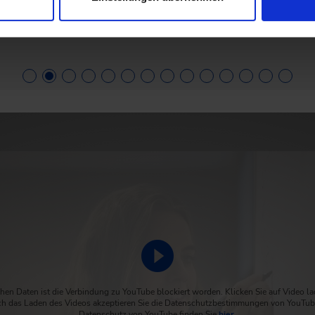
Video abspielen
hen Daten ist die Verbindung zu YouTube blockiert worden. Klicken Sie auf Video l
h das Laden des Videos akzeptieren Sie die Datenschutzbestimmungen von YouTub
Datenschutz von YouTube finden Sie
hier
.