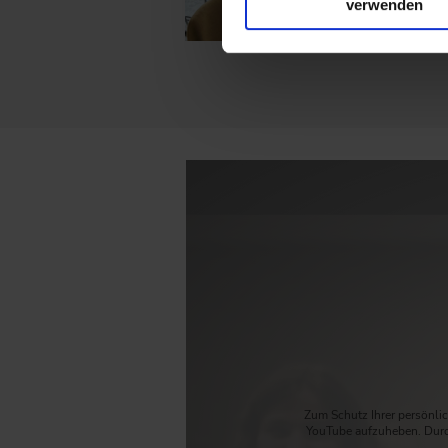
verwenden
Zum Schutz Ihrer persönlic
YouTube aufzuheben. Durc