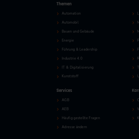
Themen
Automation
L
Automobil
M
Bauen und Gebäude
Energie
P
Führung & Leadership
P
Industrie 4.0
R
IT & Digitalisierung
T
Kunststoff
Services
Kar
AGB
O
AEB
W
Häufig gestellte Fragen
K
Adresse ändern