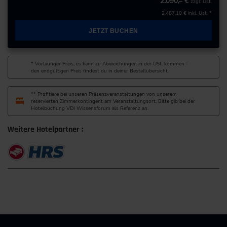
2.090,– €
zzgl. Ust.
2.487,10 €
inkl. Ust. *
+49 621/97670-0
JETZT BUCHEN
zur Website
* Vorläufiger Preis, es kann zu Abweichungen in der USt. kommen -
den endgültigen Preis findest du in deiner Bestellübersicht.
** Profitiere bei unseren Präsenzveranstaltungen von unserem
reservierten Zimmerkontingent am Veranstaltungsort. Bitte gib bei der
Hotelbuchung VDI Wissensforum als Referenz an.
Weitere Hotelpartner :