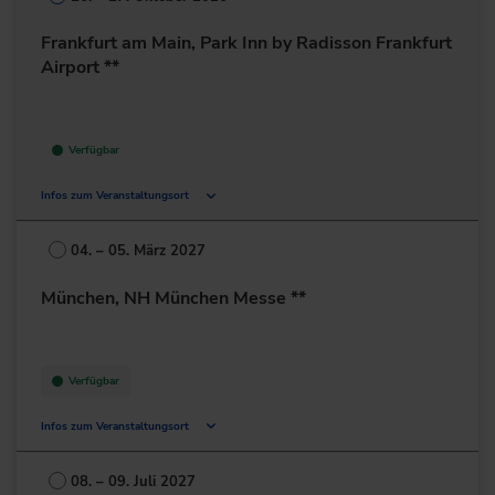
Frankfurt am Main, Park Inn by Radisson Frankfurt
Airport **
Verfügbar
Infos zum Veranstaltungsort
Amelia-Mary-Earhart-Straße 10
60549 Frankfurt am Main
04. – 05. März 2027
Deutschland
München, NH München Messe **
+49 69/900276-0
zur Website
Verfügbar
Infos zum Veranstaltungsort
Eggenfeldener Str. 100
81929 München
08. – 09. Juli 2027