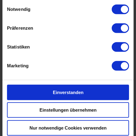
für Wissensmanagement
Einwilligungsauswahl
Notwendig
Effiziente Dokumentation von Wissen
Wissensaustausch über Projekte hinweg
Präferenzen
Soziale Aspekte: Der Lernprozess eines
Unternehmens
Statistiken
Aufbau einer Wissenskultur und -community
Marketing
Wer ist eigentlich Experte für welches Thema?
Projektmarketing: Abwehrmechanismen im
Unternehmen abbauen
Einverstanden
Die Bedeutung von Wissensmanagement
kommunizieren
Einstellungen übernehmen
Übung: Den Rückhalt der Unternehmensleitung
gewinnen
Nur notwendige Cookies verwenden