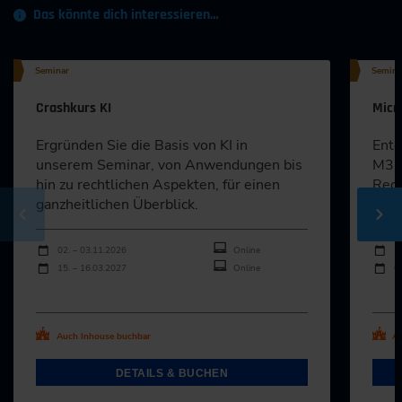
Das könnte dich interessieren…
Seminar
Semina
Crashkurs KI
Micr
Ergründen Sie die Basis von KI in
Entd
unserem Seminar, von Anwendungen bis
M365
hin zu rechtlichen Aspekten, für einen
Rege
ganzheitlichen Überblick.
Effi
Durchführungen
Durch
Veranstaltungsdatum
Veranstaltungsort
Veran
02. – 03.11.2026
Online
1
15. – 16.03.2027
Online
0
Alle Termine ansehen
Al
Auch Inhouse buchbar
Au
DETAILS & BUCHEN