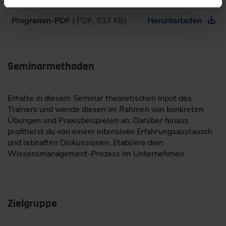
Programm-PDF
( PDF, 537 KB)
Herunterladen
Seminarmethoden
Erhalte in diesem Seminar theoretischen Input des
Trainers und wende diesen im Rahmen von konkreten
Übungen und Praxisbeispielen an. Darüber hinaus
profitierst du von einem intensiven Erfahrungsaustausch
und lebhaften ­Diskussionen. Etabliere dein
Wissensmanagement-Prozess im Unternehmen.
Zielgruppe