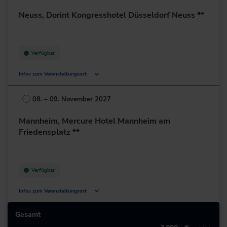
Deutschland
Neuss, Dorint Kongresshotel Düsseldorf Neuss **
+49 89/99345-0
zur Website
Verfügbar
Infos zum Veranstaltungsort
Selikumer Str. 25
41460 Neuss
08. – 09. November 2027
Deutschland
Mannheim, Mercure Hotel Mannheim am
+49 2131/262-0
Friedensplatz **
zur Website
Verfügbar
Infos zum Veranstaltungsort
Am Friedensplatz 1
68165 Mannheim
Gesamt
Deutschland