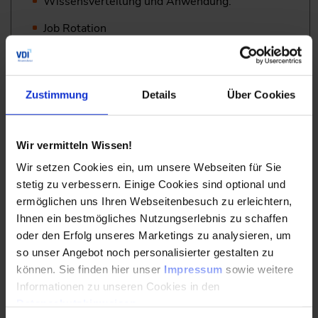
Wissensverteilung und Anwendung:
Job Rotation
Learning Sabbatical
Wissenstandem
Zustimmung
Details
Über Cookies
Wissensmanagement mit IT: Finden statt
Suchen
Wir vermitteln Wissen!
Quantitative Bewertung von Wissen und
Wissensmanagement-Maßnahmen
Wir setzen Cookies ein, um unsere Webseiten für Sie
stetig zu verbessern. Einige Cookies sind optional und
Übung: Die effiziente Übergabe von Wissen zwischen
ermöglichen uns Ihren Webseitenbesuch zu erleichtern,
ausscheidenden Mitarbeitenden und anderem Personal
Ihnen ein bestmögliches Nutzungserlebnis zu schaffen
Wissensmanagement im Projekt
oder den Erfolg unseres Marketings zu analysieren, um
so unser Angebot noch personalisierter gestalten zu
können. Sie finden hier unser
Impressum
sowie weitere
Fach- und Prozesswissen zusammenführen
Informationen zu unseren Cookies in den
Nachvollziehbarkeit und Zeitdruck als Treiber
Datenschutzhinweisen
.