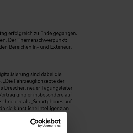
tag erfolgreich zu Ende gegangen.
ieren. Der Themenschwerpunkt:
en Bereichen In- und Exterieur,
italisierung sind dabei die
. „Die Fahrzeugkonzepte der
as Drescher, neuer Tagungsleiter
ortrag ging er insbesondere auf
schrieb er als „Smartphones auf
a sie künstliche Intelligenz an
ad aus.“
nt sind für Branchenexperten