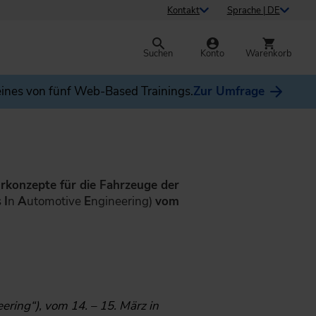
Kontakt
Sprache | DE
Suchen
Konto
Warenkorb
ines von fünf Web-Based Trainings.
Zur Umfrage
urkonzepte für die Fahrzeuge der
s
I
n
A
utomotive
E
ngineering)
vom
ering“), vom 14. – 15. März in