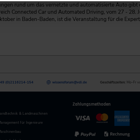
ungen rund um das vernetzte und automatisierte Auto gib
ich Connected Car und Automated Driving, vom 27 - 28. Ju
tober in Baden-Baden, ist die Veranstaltung für die Expert
49 (0)2116214-154
wissensforum
@
vdi.de
Geschäftszeiten:
Mo–Fr v
Zahlungsmethoden
andtechnik & Landmaschinen
anagement für Ingenieure
Maschinenbau