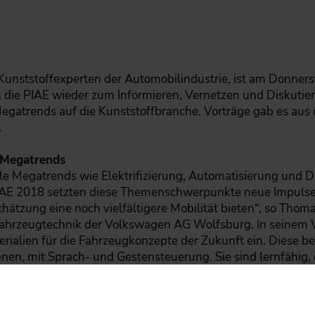
Kunststoffexperten der Automobilindustrie, ist am Donners
en die PIAE wieder zum Informieren, Vernetzen und Diskut
atrends auf die Kunststoffbranche. Vorträge gab es aus d
.
 Megatrends
e Megatrends wie Elektrifizierung, Automatisierung und Dig
PIAE 2018 setzten diese Themenschwerpunkte neue Impulse
ätzung eine noch vielfältigere Mobilität bieten“, so Thom
Fahrzeugtechnik der Volkswagen AG Wolfsburg. In seinem V
rialien für die Fahrzeugkonzepte der Zukunft ein. Diese be
enen, mit Sprach- und Gestensteuerung. Sie sind lernfähig, d
erden autonom fahren, kommen also ohne Fahrer und Lenkr
tstoff auch im Bereich Leichtbau ein. Besonders interessa