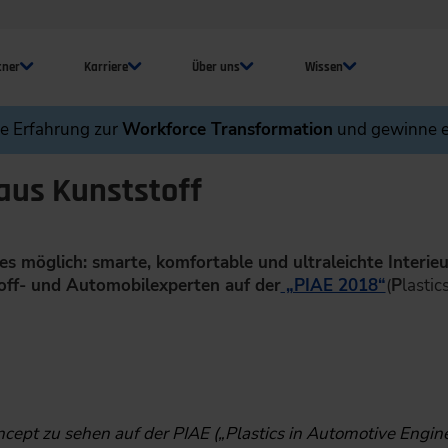
tner
Karriere
Über uns
Wissen
ne Erfahrung zur
Workforce Transformation
und gewinne e
aus Kunststoff
s möglich: smarte, komfortable und ultraleichte Interie
toff- und Automobilexperten auf der
„PIAE 2018“
(
P
lastic
cept zu sehen auf der PIAE („Plastics in Automotive Engine