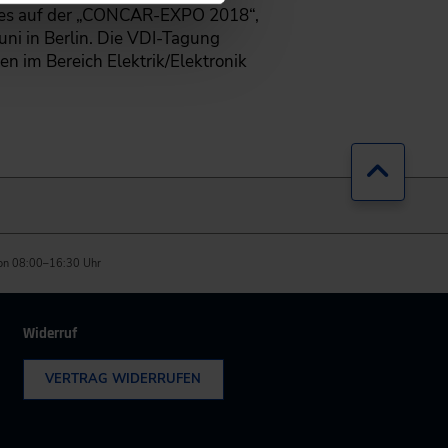
t es auf der „CONCAR-EXPO 2018“,
ni in Berlin. Die VDI-Tagung
en im Bereich Elektrik/Elektronik
Zurück
on 08:00–16:30 Uhr
Widerruf
VERTRAG WIDERRUFEN