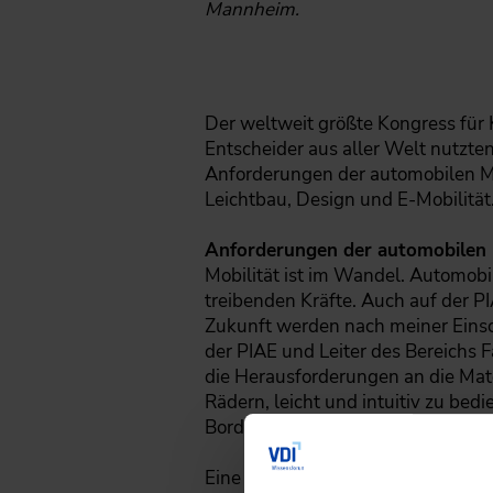
Mannheim.
Der weltweit größte Kongress für 
Entscheider aus aller Welt nutzt
Anforderungen der automobilen Meg
Leichtbau, Design und E-Mobilität
Anforderungen der automobilen
Mobilität ist im Wandel. Automobil
treibenden Kräfte. Auch auf der 
Zukunft werden nach meiner Einsch
der PIAE und Leiter des Bereichs 
die Herausforderungen an die Mate
Rädern, leicht und intuitiv zu bedi
Bord haben. Das Highlight: Sie w
Eine Schlüsselfunktion nimmt Kuns