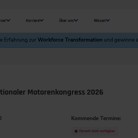
tner
Karriere
Über uns
Wissen
ne Erfahrung zur
Workforce Transformation
und gewinne e
nationaler Motorenkongress 2026
0
Kommende Termine:
Derzeit nicht verfügbar