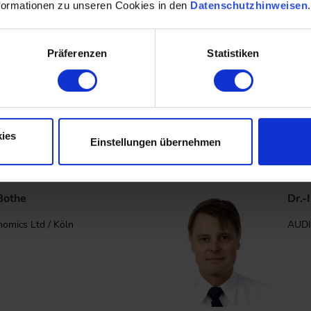
formationen zu unseren Cookies in den
Datenschutzhinweisen
Präferenzen
Statistiken
tian Beidl
Dr. 
niversität Darmstadt / Darmstadt
eFuel
ies
Einstellungen übernehmen
Bothe
Dr.-
nomics Ltd / Köln
AUDI 