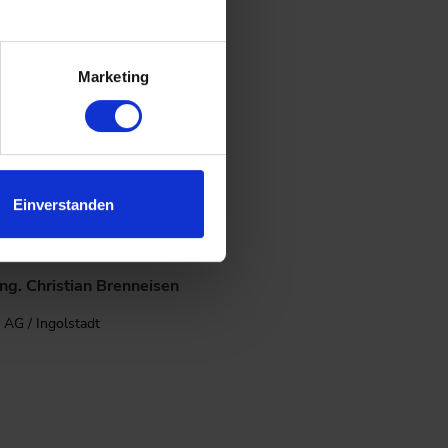
.
Marketing
Tobias Block
 Alliance e.V. / Berlin
Einverstanden
Ing. Christian Brenneisen
AG / Ingolstadt