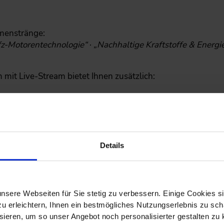
emenstränge:
z-Motorentechnologie“
·
„Nachhaltige Kraftstoffe & Energi
 mit Live-Stream bietet Ihnen zusätzlich:
en, Ausstellern und Referenten
Details
icht
nsere Webseiten für Sie stetig zu verbessern. Einige Cookies s
ktionen
 erleichtern, Ihnen ein bestmögliches Nutzungserlebnis zu scha
ieren, um so unser Angebot noch personalisierter gestalten zu k