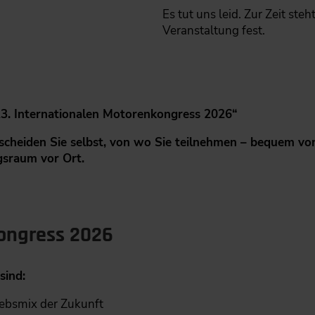
Es tut uns leid. Zur Zeit ste
Veranstaltung fest.
„13. Internationalen Motorenkongress 2026“
cheiden Sie selbst, von wo Sie teilnehmen – bequem vo
gsraum vor Ort.
ongress 2026
sind:
iebsmix der Zukunft