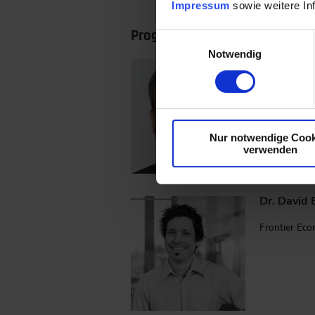
Impressum
sowie weitere In
Programmausschuss
Einwilligungsauswahl
Notwendig
Prof. Chris
Technische U
Nur notwendige Cook
verwenden
Dr. David 
Frontier Eco