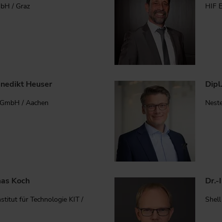
bH / Graz
HIF 
enedikt Heuser
Dipl
 GmbH / Aachen
Nest
mas Koch
Dr.-
stitut für Technologie KIT /
Shel