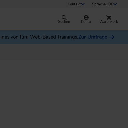
Kontakt
Sprache | DE
Suchen
Konto
Warenkorb
ines von fünf Web-Based Trainings.
Zur Umfrage