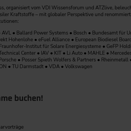
s, organisiert vom VDI Wissensforum und ATZlive, beleucht
ler Kraftstoffe – mit globaler Perspektive und renommier
utionen:
● AVL ● Ballard Power Systems ● Bosch ● Bundesamt für U
kt Hohenlohe ● eFuel Alliance ● European Biodiesel Board
 Fraunhofer-Institut für Solare Energiesysteme ● GeFP Hol
hnical Center ● IAV ● KIT ● Li Auto ● MAHLE ● Mercedes-B
orsche ● Posser Spieth Wolfers & Partners ● Rheinmetall ●
TON ● TU Darmstadt ● VDA ● Volkswagen
ahme buchen!
narvorträge