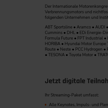
Der Internationale Motorenkongres
Verbrennungsmotors und nichtfossi
folgenden Unternehmen und Instit
ABT Sportsline ● Aramco ● AUDI 
Cummins ● DHL ● EDi Energie-Dire
Formula Future ● FPT Industrial ●
HORIBA ● Hyundai Motor Europe Tec
Route ● Neste ● PCC Hydrogen ● P
● TESONA ● Toyota Motor ● TRA
Jetzt digitale Teiln
Ihr Streaming-Paket umfasst:
Alle Keynotes, Impuls- und Ple