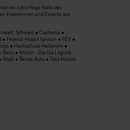
et die zukünftige Rolle des
ten Expertinnen und Experte aus
mwelt, Schweiz ● Caphenia ●
 ● Federal-Mogul Ignition ● FEV ●
dings ● Hochschule Heilbronn ●
enz ● Müller - Die lila Logistik
 Shell ● Škoda Auto ● Tata Motors