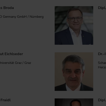
as Broda
Dipl
 Germany GmbH / Nürnberg
ut Eichlseder
Dr.-
niversität Graz / Graz
Schae
Herz
 Fraidl
Dipl