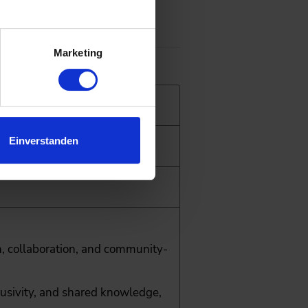
.
Marketing
Einverstanden
n, collaboration, and community-
lusivity, and shared knowledge,