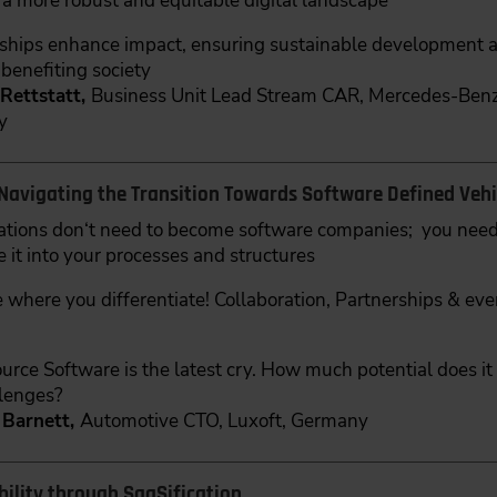
a more robust and equitable digital landscape
ships enhance impact, ensuring sustainable development an
 benefiting society
Rettstatt,
Business Unit Lead Stream CAR, Mercedes-Ben
y
 Navigating the Transition Towards Software Defined Vehi
ations don‘t need to become software companies; you nee
e it into your processes and structures
 where you differentiate! Collaboration, Partnerships & eve
rce Software is the latest cry. How much potential does it r
llenges?
Barnett,
Automotive CTO, Luxoft, Germany
bility through SaaSification