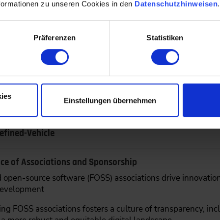
formationen zu unseren Cookies in den
Datenschutzhinweisen
enztag
Präferenzen
Statistiken
 & Welcome Coffee
ies
Einstellungen übernehmen
ome and Opening Addres
efined-Vehicle
ce of Associations and Sponsorship
 open-source software (FOSS) associations drive innovatio
development
ng FOSS associations fosters a culture of transparency, inc