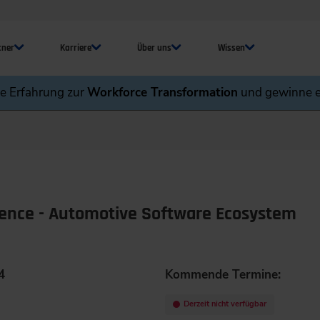
tner
Karriere
Über uns
Wissen
ne Erfahrung zur
Workforce Transformation
und gewinne e
rence - Automotive Software Ecosystem
4
Kommende Termine:
Derzeit nicht verfügbar