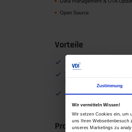
Data Management & OTA Upda
Open Source
Vorteile
Tiefes Verständnis für das 
Top-aktueller Überblick zu Tr
Fahrzeugsoftware
Zustimmung
Zugang zur Parallelkonferen
Wir vermitteln Wissen!
Wir setzen Cookies ein, um u
uns Ihren Webseitenbesuch zu
Programm
unseres Marketings zu analys