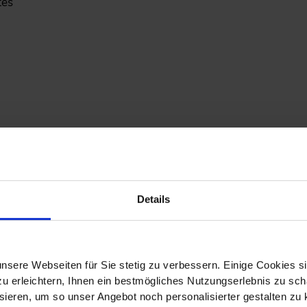
tes
komplexe Automobilsoftware-Ökosystem und dessen Auswir
ends, Entwicklungen und Best Practices auf dem Gebiet de
Details
z
„Software Solutions for Commercial Vehicles“
inklusive
nsere Webseiten für Sie stetig zu verbessern. Einige Cookies s
 erleichtern, Ihnen ein bestmögliches Nutzungserlebnis zu scha
ieren, um so unser Angebot noch personalisierter gestalten zu k