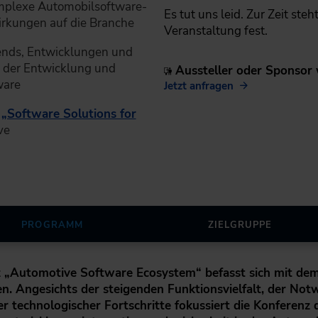
omplexe Automobilsoftware-
Es tut uns leid. Zur Zeit ste
rkungen auf die Branche
Veranstaltung fest.
rends, Entwicklungen und
t der Entwicklung und
Aussteller oder Sponsor
ware
Jetzt anfragen
z
„Software Solutions for
ve
PROGRAMM
ZIELGRUPPE
z „Automotive Software Ecosystem“ befasst sich mit de
. Angesichts der steigenden Funktionsvielfalt, der Not
r technologischer Fortschritte fokussiert die Konferenz