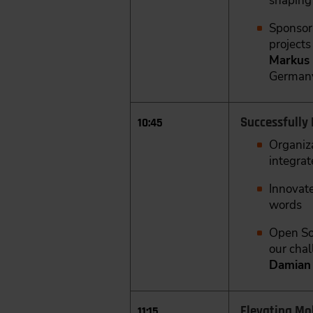
shaping 
Sponsor
projects
Markus 
German
Successfully
10:45
Organiz
integrat
Innovate
words
Open Sou
our cha
Damian 
Elevating Mo
11:15