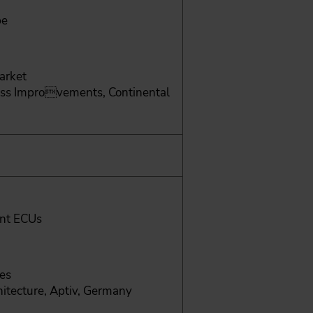
pe
arket
ess Improvements, Continental
ent ECUs
les
hitecture, Aptiv, Germany