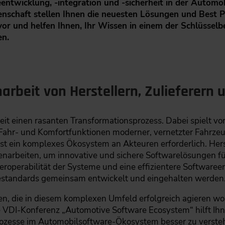
ntwicklung, -integration und -sicherheit in der Automo
nschaft stellen Ihnen die neuesten Lösungen und Best Pr
r und helfen Ihnen, Ihr Wissen in einem der Schlüssel
en.
rbeit von Herstellern, Zulieferern 
eit einen rasanten Transformationsprozess. Dabei spielt vo
Fahr- und Komfortfunktionen moderner, vernetzter Fahrze
st ein komplexes Ökosystem an Akteuren erforderlich. Herst
arbeiten, um innovative und sichere Softwarelösungen fü
nteroperabilität der Systeme und eine effizientere Softwar
riestandards gemeinsam entwickelt und eingehalten werden
en, die in diesem komplexen Umfeld erfolgreich agieren w
le VDI-Konferenz „Automotive Software Ecosystem“ hilft 
ozesse im Automobilsoftware-Ökosystem besser zu verste