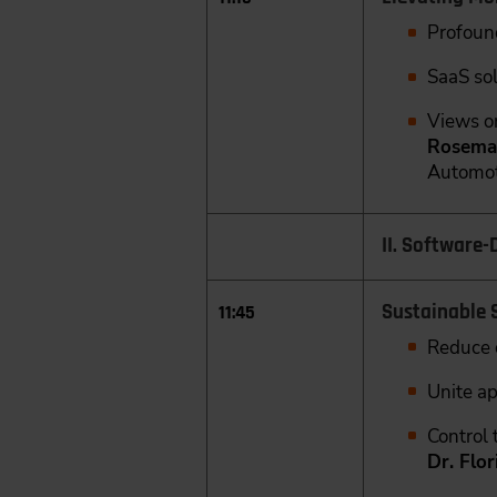
Profoun
SaaS sol
Views o
Rosema
Automot
II. Software-
Sustainable 
11:45
Reduce 
Unite ap
Control 
Dr. Flo