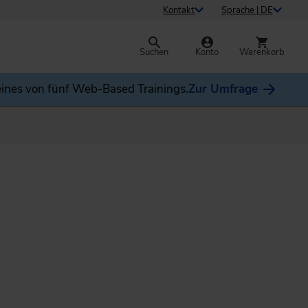
Kontakt
Sprache | DE
Suchen
Konto
Warenkorb
ines von fünf Web-Based Trainings.
Zur Umfrage