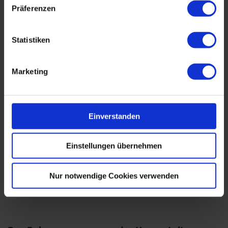
Pflegen Sie Ihr Netzwerk und knüpfen Sie neue
Präferenzen
Kontakte.
Besichtigen Sie die begleitende Fachausstellung von
Statistiken
Fahrzeugen und Demonstratoren.
Marketing
Wir stellen aktuell das optimale Programm für dich
zusammen. Es wird in Kürze an dieser Stelle für dich zum
Download bereitstehen.
Einverstanden
Einstellungen übernehmen
Aussteller
Nur notwendige Cookies verwenden
Die Ausstellerliste wird in Kürze zur Verfügung stehen.
Das Ausstellerpaket mit Freiticket, Nettostandfläche und