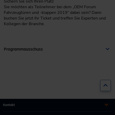
Sichern Sie sich Ihren Platz
Sie möchten als Teilnehmer bei dem „OEM Forum
Fahrzeugtüren und -klappen 2019“ dabei sein? Dann
buchen Sie jetzt Ihr Ticket und treffen Sie Experten und
Kollegen der Branche.
Programmausschuss
Prof. Gunnar Gäbel
Hochschule für Angewandte Wissenschaften
Hamburg (HAW) FB Fahrzeugtechnik und
Flugzeugbau / Hamburg
Zur
Kontakt
Emmanuil Ignatiadis