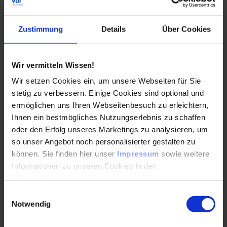
Themen und Trends zu informieren, Ihr persönliches
Netzwerk auszubauen und die Zukunft mitzugestalten!
Zustimmung
Details
Über Cookies
Vorteile
Wir vermitteln Wissen!
Wir setzen Cookies ein, um unsere Webseiten für Sie
stetig zu verbessern. Einige Cookies sind optional und
Die Tagung „OEM Forum Fahrzeugtüren und –klappen
ermöglichen uns Ihren Webseitenbesuch zu erleichtern,
2022“ ist die Innovationsplattform für Neuheiten.
Ihnen ein bestmögliches Nutzungserlebnis zu schaffen
oder den Erfolg unseres Marketings zu analysieren, um
Treten Sie in Dialog mit Experten aus Industrie und
Wissenschaft.
so unser Angebot noch personalisierter gestalten zu
können. Sie finden hier unser
Impressum
sowie weitere
Informieren Sie sich über den aktuellen Stand der
Informationen zu unseren Cookies in den
Technik in den Bereichen Türen- und
Datenschutzhinweisen
.
Klappensysteme, Fahrzeugspiegel, Leichtbau,
Einwilligungsauswahl
Nachhaltigkeit, Werkstoffe und
Notwendig
Entwicklungsmethodik.