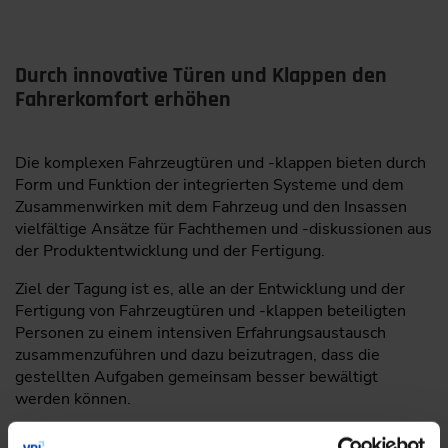
Durch innovative Türen und Klappen den
Fahrerkomfort erhöhen
Die komplexen Fahrzeugtüren und -klappen bieten durch
Form und Funktion der integrierten Systeme und dem
Zusammenwirken mit dem Fahrzeug und den Insassen
vielfältige Ansätze für Fachthemen und -diskussionen aus
der Produktentwicklung und der Fertigung.
Ziel der Tagung ist es, alle an der Entwicklung und der
Fertigung von Fahrzeugtüren und -klappen beteiligten
Personen zu einem intensiven Erfahrungsaustausch
zusammenzuführen und dazu beizutragen, dass die
gestellten Aufgaben gemeinsam besser bewältigt
werden können.
Nutzen Sie die Tagung, um sich über die neuesten