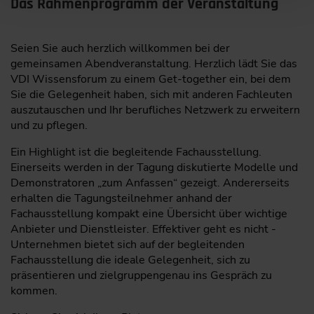
Das Rahmenprogramm der Veranstaltung
Firmeneintrag im Ausstellerverzeichnis (print und online)
kann noch gebucht werden. Reserviere dir eine der
limitierten Standflächen in der Fachausstellung. Oder
Seien Sie auch herzlich willkommen bei der
werde Sponsor für eine umfassende Präsenz vor und
gemeinsamen Abendveranstaltung. Herzlich lädt Sie das
während der Veranstaltung.
VDI Wissensforum zu einem Get-together ein, bei dem
Aussteller oder Sponsor werden!
Sie die Gelegenheit haben, sich mit anderen Fachleuten
Informationen anfordern
auszutauschen und Ihr berufliches Netzwerk zu erweitern
und zu pflegen.
Ein Highlight ist die begleitende Fachausstellung.
Einerseits werden in der Tagung diskutierte Modelle und
Demonstratoren „zum Anfassen“ gezeigt. Andererseits
erhalten die Tagungsteilnehmer anhand der
Fachausstellung kompakt eine Übersicht über wichtige
Anbieter und Dienstleister. Effektiver geht es nicht -
Unternehmen bietet sich auf der begleitenden
Fachausstellung die ideale Gelegenheit, sich zu
präsentieren und zielgruppengenau ins Gespräch zu
kommen.