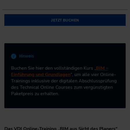
JETZT BUCHEN
Hinweis
Buchen Sie hier den vollständigen Kurs „
BIM –
Einführung und Grundlagen
“, um alle vier Online-
Trainings inklusive der digitalen Abschlussprüfung
des Technical Online Courses zum vergünstigten
Paketpreis zu erhalten.
Das VDI Online-Training „BIM aus Sicht des Planers“