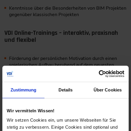
Kenntnisse über die Besonderheiten von BIM Projekten
gegenüber klassischen Projekten
VDI Online-Trainings – interaktiv, praxisnah
und flexibel
Förderung der persönlichen Motivation durch einen
spielerischen Aufbau beruhend auf dem neuesten
Stand der Lernforschung
BIM anhand von praxisnahen Lernsimulationen erleben
und erlernen
Zustimmung
Details
Über Cookies
Kurze und kompakte Selbstlerneinheiten für die
einfache Integration in den Alltag
Wir vermitteln Wissen!
Wir setzen Cookies ein, um unsere Webseiten für Sie
stetig zu verbessern. Einige Cookies sind optional und