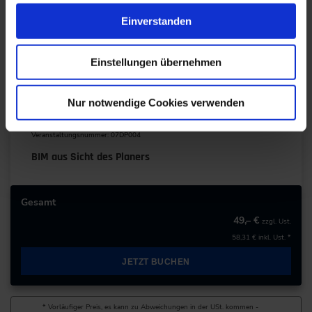
Knoth
, Project Consultant, konzipiert.
Einverstanden
Einstellungen übernehmen
Veranstaltung buchen
Nur notwendige Cookies verwenden
Veranstaltungsnummer: 07DP004
BIM aus Sicht des Planers
Gesamt
49,– €
zzgl. Ust.
58,31 €
inkl. Ust. *
JETZT BUCHEN
* Vorläufiger Preis, es kann zu Abweichungen in der USt. kommen -