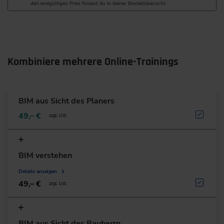
den endgültigen Preis findest du in deiner Bestellübersicht.
Kombiniere mehrere Online-Trainings
BIM aus Sicht des Planers
49,– €
zzgl. Ust.
BIM verstehen
Details anzeigen
49,– €
zzgl. Ust.
BIM aus Sicht des Bauherrn