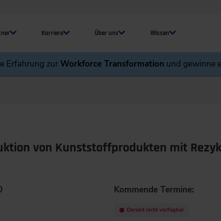
tner
Karriere
Über uns
Wissen
ne Erfahrung zur
Workforce Transformation
und gewinne e
ktion von Kunststoffprodukten mit Rezyk
0
Kommende Termine:
Derzeit nicht verfügbar