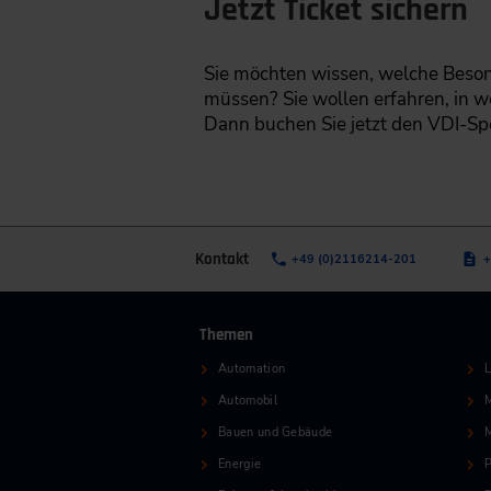
Jetzt Ticket sichern
Sie möchten wissen, welche Beson
müssen? Sie wollen erfahren, in w
Dann buchen Sie jetzt den VDI-Spe
Kontakt
+49 (0)2116214-201
+
Themen
Automation
L
Automobil
M
Bauen und Gebäude
Energie
P