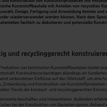
 und Konstruktion von Kunststoffprodukten mit Rezyklata
sche Kunststoffbauteile mit Anteilen von recycelten Kuns
auswahl, Design, Fertigung und Anwendung kennen und erf
lt oder wiederverwendet werden können. Nach dem Spezial
atanteilen fachlich zu diskutieren und potenzielle Konst
ig und recyclinggerecht konstruiere
 Produktion von technischen Kunststoffbauteilen leistet ei
irtschaft. Konstrukteure benötigen allerdings ein fundiert
amit verbundenen Einflüsse auf den Werkstoff, um eine ho
 „Entwicklung und Konstruktion von Kunststoffprodukten m
uellen Trends der kreislauf- und recyclinggerechten Konstru
kennwerte beschaffen und interpretieren. Außerdem erfahren
sten bei der Konstruktion von Bauteilen sparen. Anhand v