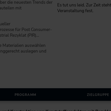
über die neuesten Trends der
Es tut uns leid. Zur Zeit ste
uteilen mit
Veranstaltung fest.
ueller
rozesse für Post Consumer-
trial Rezyklat (PIR)…
te Materialien auswählen
linggerecht auslegen und
PROGRAMM
ZIELGRUPPE