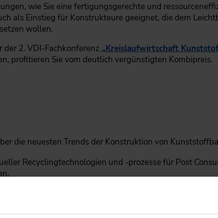
itungen, wie Sie eine fertigungsgerechte und ressourceneff
uch als Einstieg für Konstrukteure geeignet, die dem Leich
setzen wollen.
or der 2. VDI-Fachkonferenz
„Kreislaufwirtschaft Kunststof
 profitieren Sie vom deutlich vergünstigten Kombipreis.
über die neuesten Trends der Konstruktion von Kunststoffba
tueller Recyclingtechnologien und -prozesse für Post Cons
en.
te Materialien auswählen und Kunststoffbauteile recycling