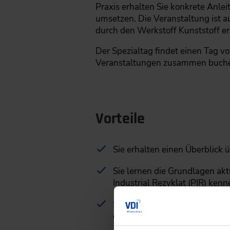
Praxis erhalten Sie konkrete Anle
umsetzen. Die Veranstaltung ist a
durch den Werkstoff Kunststoff er
Der Spezialtag findet einen Tag v
Veranstaltungen zusammen buchen,
Vorteile
Sie erhalten einen Überblick 
Sie lernen die Grundlagen ak
Industrial Rezyklat (PIR) kenn
Sie erfahren, wie Sie geeigne
dimensionieren.