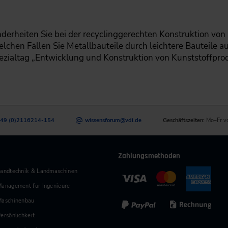
derheiten Sie bei der recyclinggerechten Konstruktion vo
elchen Fällen Sie Metallbauteile durch leichtere Bauteile a
zialtag „Entwicklung und Konstruktion von Kunststoffprod
49 (0)2116214-154
wissensforum
@
vdi.de
Geschäftszeiten:
Mo–Fr v
Zahlungsmethoden
andtechnik & Landmaschinen
anagement für Ingenieure
Maschinenbau
ersönlichkeit