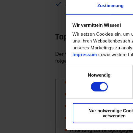
Sie profitieren von vielen Tip
Zustimmung
Wir vermitteln Wissen!
Top-Themen des Spez
Wir setzen Cookies ein, um u
uns Ihren Webseitenbesuch zu
unseres Marketings zu analys
Der VDI-Spezialtag „Entwicklung u
Impressum
sowie weitere In
folgenden Inhalten:
Einwilligungsauswahl
Notwendig
Grundlagen der aktuellen R
Optimierung der Materiala
Auslegung und Dimensionie
Nur notwendige Cook
verwenden
Methoden der kreislaufgere
Anleitung zur fertigungsge