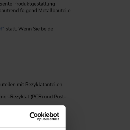
iziente Produktgestaltung
tbautrend folgend Metallbauteile
f“
statt. Wenn Sie beide
uteilen mit Rezyklatanteilen.
umer-Rezyklat (PCR) und Post-
gerecht auslegen und