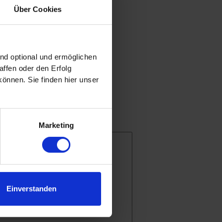
Über Cookies
ind optional und ermöglichen
ffen oder den Erfolg
önnen. Sie finden hier unser
len“ befasst sich u.a. mit
.
Marketing
higkeit und Wiederverwendung
Einverstanden