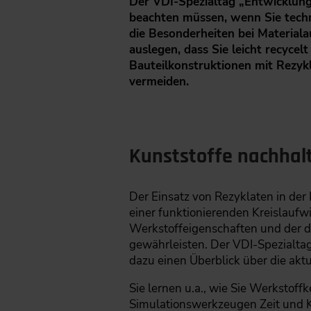
Der VDI-Spezialtag „Entwicklung
beachten müssen, wenn Sie techni
die Besonderheiten bei Material
auslegen, dass Sie leicht recyce
Bauteilkonstruktionen mit Rezykl
vermeiden.
Kunststoffe nachhalt
Der Einsatz von Rezyklaten in der
einer funktionierenden Kreislaufw
Werkstoffeigenschaften und der d
gewährleisten. Der VDI-Spezialtag
dazu einen Überblick über die akt
Sie lernen u.a., wie Sie Werkstoff
Simulationswerkzeugen Zeit und Ko