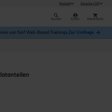
Kontakt
Sprache | DE
Suchen
Konto
Warenkorb
ines von fünf Web-Based Trainings.
Zur Umfrage
latanteilen