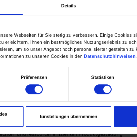
ps zur ressourceneffizienten Produktion.
Details
ialtags
nsere Webseiten für Sie stetig zu verbessern. Einige Cookies s
 erleichtern, Ihnen ein bestmögliches Nutzungserlebnis zu scha
ieren, um so unser Angebot noch personalisierter gestalten zu k
nd Konstruktion von Kunststoffprodukten mit Rezyklatantei
formationen zu unseren Cookies in den
Datenschutzhinweisen
Präferenzen
Statistiken
ecyclingtechnologien und -prozesse für PCR und PIR
uswahl unter nachhaltigen Aspekten
rung von Kunststoffbauteilen mit Fokus auf Recyclingfä
ies
Einstellungen übernehmen
chten virtuellen Produktentwicklung
rechten und ressourceneffizienten Produktgestaltung