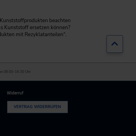
n Kunststoffprodukten beachten
us Kunststoff ersetzen können?
ukten mit Rezyklatanteilen“.
Zurück
on 08:00–16:30 Uhr
Widerruf
VERTRAG WIDERRUFEN