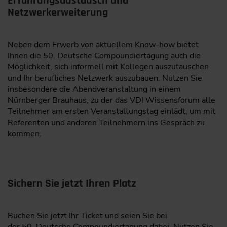
Erfahrungsaustausch und
kann noch gebucht werden. Reserviere dir eine der
Netzwerkerweiterung
limitierten Standflächen in der Fachausstellung. Oder
werde Sponsor für eine umfassende Präsenz vor und
während der Veranstaltung.
Neben dem Erwerb von aktuellem Know-how bietet
Ihnen die 50. Deutsche Compoundiertagung auch die
Aussteller oder Sponsor werden!
Möglichkeit, sich informell mit Kollegen auszutauschen
Informationen anfordern
und Ihr berufliches Netzwerk auszubauen. Nutzen Sie
insbesondere die Abendveranstaltung in einem
Nürnberger Brauhaus, zu der das VDI Wissensforum alle
Teilnehmer am ersten Veranstaltungstag einlädt, um mit
Referenten und anderen Teilnehmern ins Gespräch zu
kommen.
Sichern Sie jetzt Ihren Platz
Buchen Sie jetzt Ihr Ticket und seien Sie bei