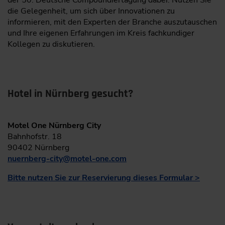
der 50. Deutsche Compoundiertagung dabei. Nutzen Sie
die Gelegenheit, um sich über Innovationen zu
informieren, mit den Experten der Branche auszutauschen
und Ihre eigenen Erfahrungen im Kreis fachkundiger
Kollegen zu diskutieren.
Hotel in Nürnberg gesucht?
Motel One Nürnberg City
Bahnhofstr. 18
90402 Nürnberg
nuernberg-city
@
motel-one.com
Bitte nutzen Sie zur Reservierung dieses Formular >