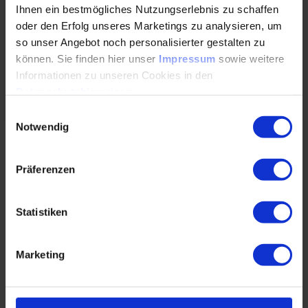
Produktionsfeinplanung
Ihnen ein bestmögliches Nutzungserlebnis zu schaffen
oder den Erfolg unseres Marketings zu analysieren, um
Autor*innen: Dr.-Ing. Dipl.-Kfm. Stephan Dörfler
so unser Angebot noch personalisierter gestalten zu
können. Sie finden hier unser
Impressum
sowie weitere
Informationen zu unseren Cookies in den
WHITEPAPER ANFORDERN
Datenschutzhinweisen
.
Einwilligungsauswahl
Notwendig
Programm
Präferenzen
Wir stellen das akuelle Programm für Sie zusammen.
Statistiken
Dieses finden Sie Ende Juli hier zum Download
Marketing
Zielgruppe