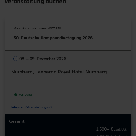
Veranstaltung buchen
Veranstaltungsnummer: 03TA120
50. Deutsche Compoundiertagung 2026
08. – 09. Dezember 2026
Nürnberg, Leonardo Royal Hotel Nürnberg
Verfügbar
Infos zum Veranstaltungsort
Bahnhofsplatz 3
90443 Nürnberg
Gesamt
Deutschland
1.590,– €
zzgl. Ust.