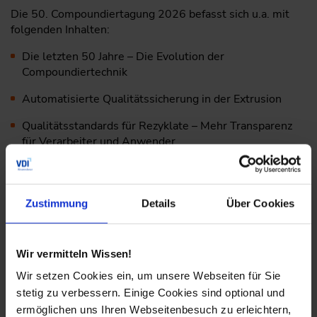
Die 50. Compoundiertagung 2026 befasst sich u.a. mit
folgenden Inhalten:
Die letzten 50 Jahre – Die Evolution der
Compoundiertechnik
Automatisierte Qualitätssicherung in der Extrusion
Qualitätsstandards für Rezyklate – Mehr Transparenz
für Verarbeiter und Anwender
Software-Defined Factories – Der Weg zur skalierbaren
Produktion
Zustimmung
Details
Über Cookies
Wir vermitteln Wissen!
Kostenloses Whitepaper zur Veranstaltung
Wir setzen Cookies ein, um unsere Webseiten für Sie
zum Download
stetig zu verbessern. Einige Cookies sind optional und
ermöglichen uns Ihren Webseitenbesuch zu erleichtern,