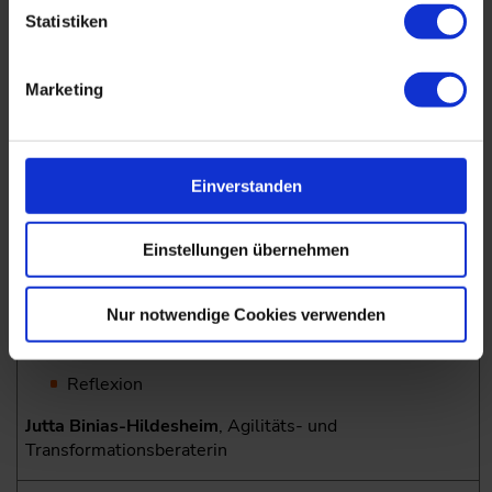
Werkzeugkonzept, Simulation, innovative
Statistiken
Verfahren
Tolerante und kunststoffgerechte Konstruktion
Marketing
Prof. Dr. Tilko Dietert
, Lean Management Consulting
Einverstanden
Agiles Denken und Handeln als Voraussetzung für agile
Entwicklung
Einstellungen übernehmen
Wie entsteht Mindset?
Das agile Mindset
Nur notwendige Cookies verwenden
Die Bedeutung agiler Spiele
Reflexion
Jutta Binias-Hildesheim
, Agilitäts- und
Transformationsberaterin