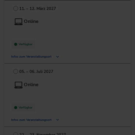
40474 Düsseldorf
11. – 12. März 2027
Deutschland
Online
+49 211/5209-0
zur Website
Verfügbar
Infos zum Veranstaltungsort
Deutschland
05. – 06. Juli 2027
+49 211/6214-201
Online
Verfügbar
Infos zum Veranstaltungsort
Deutschland
22. – 23. November 2027