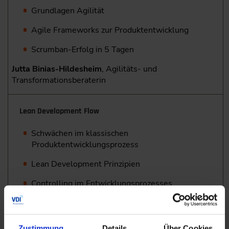
Grundlagen Agilität
Agile Frameworks zur Produktentwicklung
Scrumban-Erfolg in 5 Tagen
Jutta Binias-Hildesheim
, Agilitäts- und
Transformationsberaterin
Lean Development Flow
Schwächen im klassischen
Produktentwicklungsprozess
Lean Development Prinzipien
Controlling im Entwicklungsprozesses
Prof. Dr. Tilko Dietert
, Lean Management Consulting
Zustimmung
Details
Über Cookies