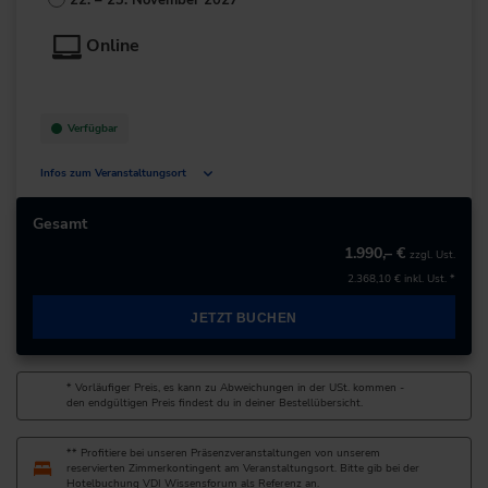
+49 211/6214-201
Online
Verfügbar
Infos zum Veranstaltungsort
Deutschland
Gesamt
1.990,– €
zzgl. Ust.
+49 211/6214-201
2.368,10 €
inkl. Ust. *
JETZT BUCHEN
* Vorläufiger Preis, es kann zu Abweichungen in der USt. kommen -
den endgültigen Preis findest du in deiner Bestellübersicht.
** Profitiere bei unseren Präsenzveranstaltungen von unserem
reservierten Zimmerkontingent am Veranstaltungsort. Bitte gib bei der
Hotelbuchung VDI Wissensforum als Referenz an.