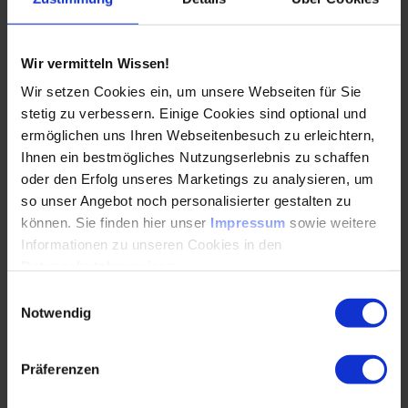
Agile Methoden in der Produktentwicklung (2)
Agile Rollen, Meetings und Artefakte
Wir vermitteln Wissen!
Agile Produktentwicklung erlebbar und zum
Wir setzen Cookies ein, um unsere Webseiten für Sie
Anfassen
stetig zu verbessern. Einige Cookies sind optional und
ermöglichen uns Ihren Webseitenbesuch zu erleichtern,
Reflexion
Ihnen ein bestmögliches Nutzungserlebnis zu schaffen
Jutta Binias-Hildesheim
, Agilitäts- und
oder den Erfolg unseres Marketings zu analysieren, um
Transformationsberaterin
so unser Angebot noch personalisierter gestalten zu
können. Sie finden hier unser
Impressum
sowie weitere
Informationen zu unseren Cookies in den
Zusammenfassung und Diskussion des ersten
Veranstaltungs-
Datenschutzhinweisen
.
tages↓
Einwilligungsauswahl
Notwendig
Simultaneous Engineering bei Kunststoffbauteilen
Präferenzen
Ablauf im Phasenmodell, Kennzahlen