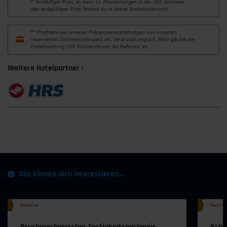
* Vorläufiger Preis, es kann zu Abweichungen in der USt. kommen -
den endgültigen Preis findest du in deiner Bestellübersicht.
** Profitiere bei unseren Präsenzveranstaltungen von unserem
reservierten Zimmerkontingent am Veranstaltungsort. Bitte gib bei der
Hotelbuchung VDI Wissensforum als Referenz an.
Weitere Hotelpartner :
Das könnte dich interessieren…
Seminar
Semina
Bruchmechanischer Festigkeitsnachweis
Schw