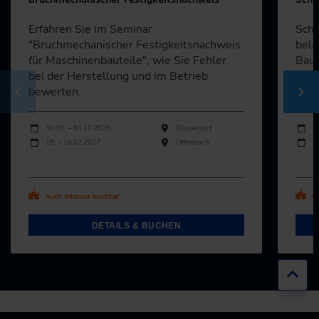
Erfahren Sie im Seminar
Schw
"Bruchmechanischer Festigkeitsnachweis
bela
für Maschinenbauteile", wie Sie Fehler
Baut
bei der Herstellung und im Betrieb
Kons
bewerten.
Infos
Durchführungen
Durch
Veranstaltungsdatum
Veranstaltungsort
Veran
30.09. – 01.10.2026
Düsseldorf
1
15. – 16.02.2027
Offenbach
0
Alle Termine ansehen
Al
Auch Inhouse buchbar
Au
DETAILS & BUCHEN
Zur