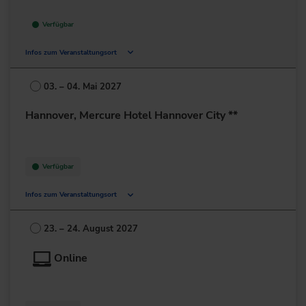
Verfügbar
Infos zum Veranstaltungsort
Bonländer Hauptstr. 145
70794 Filderstadt
03. – 04. Mai 2027
Deutschland
Hannover, Mercure Hotel Hannover City **
+49 711/7781-0
zur Website
Verfügbar
Infos zum Veranstaltungsort
Willy-Brandt-Allee 3
30169 Hannover
23. – 24. August 2027
Deutschland
Online
+49 511/8008-0
zur Website