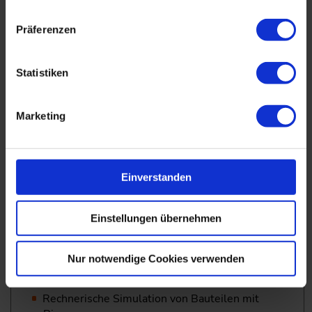
Berücksichtigung von
Präferenzen
Schweißeigenspannungen
Besonderheiten der
Statistiken
Werkstoffcharakterisierung für geschweißte
Bauteile
Festigkeits-Mismatch
Marketing
Simulation mit Finiten Elementen
Einverstanden
Vernetzung des Rechenmodells
Erforderliche Werkstoffeigenschaften
Einstellungen übernehmen
Rechnerische Simulation des
Schweißprozesses zur Ermittlung von Verzug
Nur notwendige Cookies verwenden
und Eigenspannungen
Rechnerische Simulation von Bauteilen mit