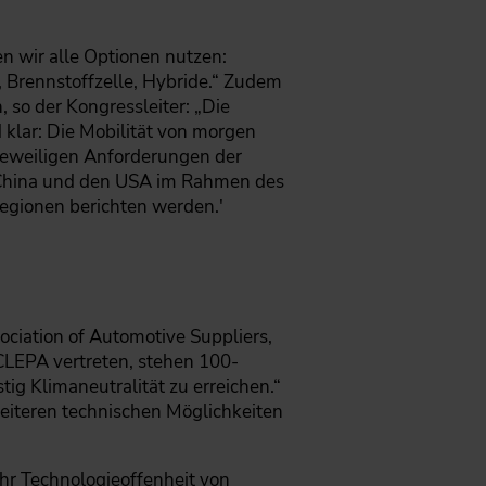
en wir alle Optionen nutzen:
, Brennstoffzelle, Hybride.“ Zudem
, so der Kongressleiter: „Die
d klar: Die Mobilität von morgen
 jeweiligen Anforderungen der
, China und den USA im Rahmen des
Regionen berichten werden.'
ociation of Automotive Suppliers,
 CLEPA vertreten, stehen 100-
tig Klimaneutralität zu erreichen.“
weiteren technischen Möglichkeiten
hr Technologieoffenheit von