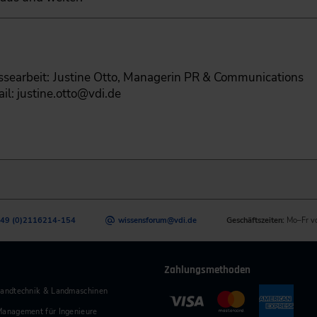
ssearbeit:
Justine Otto, Managerin PR & Communications
l: justine.otto@vdi.de
49 (0)2116214-154
wissensforum
@
vdi.de
Geschäftszeiten:
Mo–Fr v
Zahlungsmethoden
andtechnik & Landmaschinen
anagement für Ingenieure