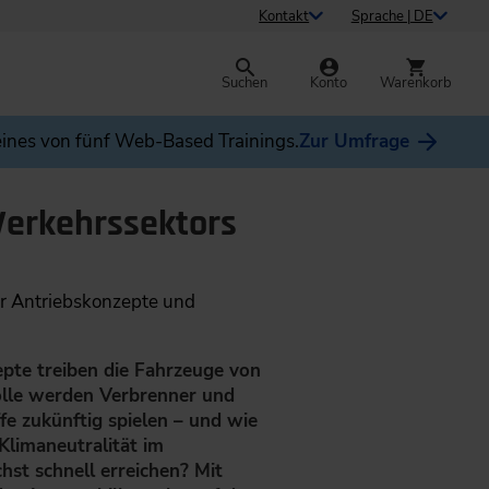
Kontakt
Sprache | DE
Suchen
Konto
Warenkorb
ines von fünf Web-Based Trainings.
Zur Umfrage
 Verkehrssektors
er Antriebskonzepte und
te treiben die Fahrzeuge von
lle werden Verbrenner und
fe zukünftig spielen – und wie
 Klimaneutralität im
hst schnell erreichen? Mit