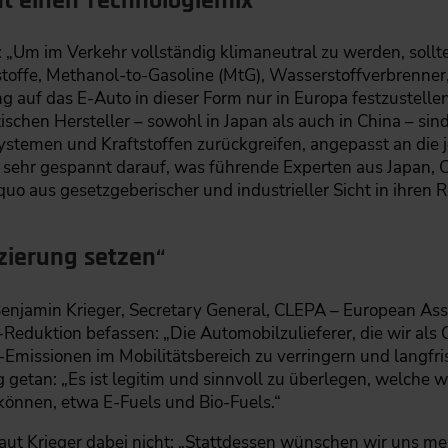
ht einen Technologiemix“
: „Um im Verkehr vollständig klimaneutral zu werden, sollt
tstoffe, Methanol-to-Gasoline (MtG), Wasserstoffverbrenner
g auf das E-Auto in dieser Form nur in Europa festzustellen
tischen Hersteller – sowohl in Japan als auch in China – sin
ssystemen und Kraftstoffen zurückgreifen, angepasst an die
er sehr gespannt darauf, was führende Experten aus Japan
uo aus gesetzgeberischer und industrieller Sicht in ihren 
fizierung setzen“
Benjamin Krieger, Secretary General, CLEPA – European Ass
-Reduktion befassen: „Die Automobilzulieferer, die wir als
-Emissionen im Mobilitätsbereich zu verringern und langfris
 getan: „Es ist legitim und sinnvoll zu überlegen, welche 
 können, etwa E-Fuels und Bio-Fuels.“
aut Krieger dabei nicht: „Stattdessen wünschen wir uns me