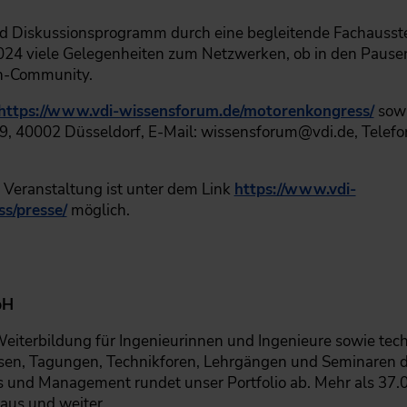
d Diskussionsprogramm durch eine begleitende Fachausstel
024 viele Gelegenheiten zum Netzwerken, ob in den Pause
n-Community.
https://www.vdi-wissensforum.de/motorenkongress/
sowi
, 40002 Düsseldorf, E-Mail: wissensforum@vdi.de, Telefo
e Veranstaltung ist unter dem Link
https://www.vdi-
s/presse/
möglich.
bH
 Weiterbildung für Ingenieurinnen und Ingenieure sowie tec
essen, Tagungen, Technikforen, Lehrgängen und Seminaren 
ills und Management rundet unser Portfolio ab. Mehr als 37
 aus und weiter.