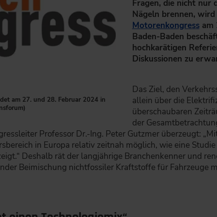
Fragen, die nicht nur
Nägeln brennen, wird 
Motorenkongress
am 2
Baden-Baden beschäft
hochkarätigen Referie
Diskussionen zu erwa
Das Ziel, den Verkehrss
allein über die Elektrif
ndet am 27. und 28. Februar 2024 in
ensforum)
überschaubaren Zeiträu
der Gesamtbetrachtung
gressleiter Professor Dr.-Ing. Peter Gutzmer überzeugt: „M
ereich in Europa relativ zeitnah möglich, wie eine Studie 
eigt.“ Deshalb rät der langjährige Branchenkenner und re
der Beimischung nichtfossiler Kraftstoffe für Fahrzeuge 