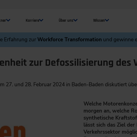
tner
Karriere
Über uns
Wissen
ne Erfahrung zur
Workforce Transformation
und gewinne e
enheit zur Defossilisierung des
am 27. und 28. Februar 2024 in Baden-Baden diskutiert üb
Welche Motorenkonzep
morgen an, welche Ro
synthetische Kraftstof
lässt sich das Ziel der
Verkehrssektor möglic