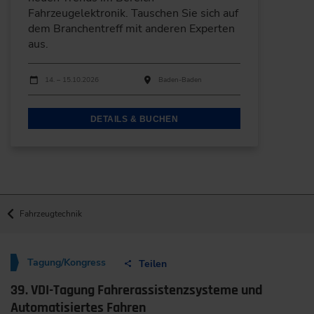
Fahrzeugelektronik. Tauschen Sie sich auf
dem Branchentreff mit anderen Experten
aus.
Durchführungen
Veranstaltungsdatum
Veranstaltungsort
14. – 15.10.2026
Baden-Baden
DETAILS & BUCHEN
Fahrzeugtechnik
Tagung/Kongress
Teilen
39. VDI-Tagung Fahrerassistenzsysteme und
Automatisiertes Fahren