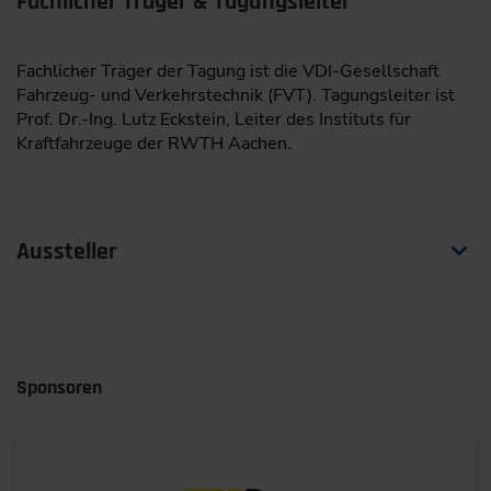
Fachlicher Träger & Tagungsleiter
Fachlicher Träger der Tagung ist die VDI-Gesellschaft
Fahrzeug- und Verkehrstechnik (FVT). Tagungsleiter ist
Prof. Dr.-Ing. Lutz Eckstein, Leiter des Instituts für
Kraftfahrzeuge der RWTH Aachen.
Aussteller
Die Ausstellerliste wird in Kürze zur Verfügung stehen.
Das Ausstellerpaket mit Freiticket, Nettostandfläche und
Firmeneintrag im Ausstellerverzeichnis (print und online)
Sponsoren
kann noch gebucht werden. Reserviere dir eine der
limitierten Standflächen in der Fachausstellung. Oder
werde Sponsor für eine umfassende Präsenz vor und
während der Veranstaltung.