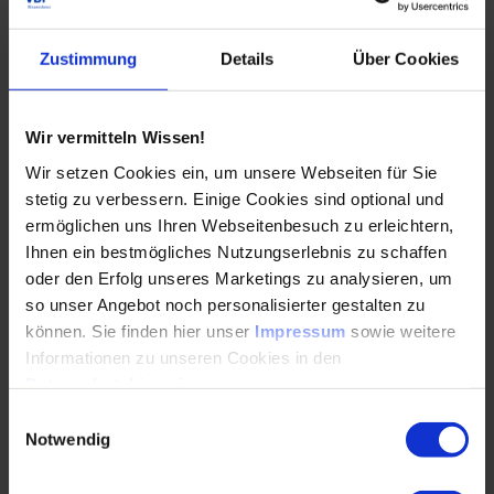
Technologiekonzepten und funktionellen
Unzulänglichkeiten ein.
Zustimmung
Details
Über Cookies
Vorteile
Wir vermitteln Wissen!
Wir setzen Cookies ein, um unsere Webseiten für Sie
stetig zu verbessern. Einige Cookies sind optional und
Erweitern Sie Ihr berufliches Netzwerk.
ermöglichen uns Ihren Webseitenbesuch zu erleichtern,
Ihnen ein bestmögliches Nutzungserlebnis zu schaffen
Treffen Sie hochkarätige Fachleute.
oder den Erfolg unseres Marketings zu analysieren, um
Diskutieren Sie die aktuellen Trends und
so unser Angebot noch personalisierter gestalten zu
Herausforderungen der Branche.
können. Sie finden hier unser
Impressum
sowie weitere
Informationen zu unseren Cookies in den
Zugang zu neuesten Forschungsergebnissen und
Datenschutzhinweisen
.
Technologieentwicklungen.
Einwilligungsauswahl
Notwendig