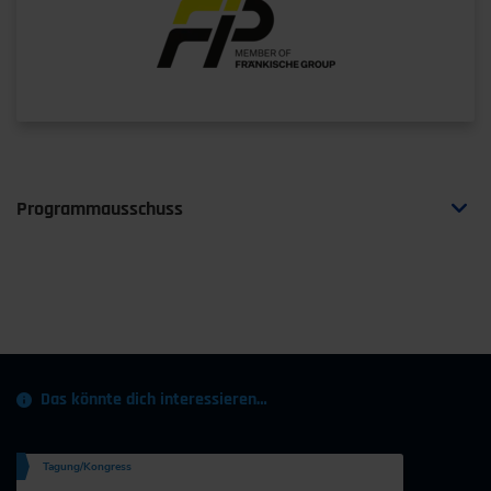
Aussteller oder Sponsor werden!
Informationen anfordern
Programmausschuss
Prof. Klaus Bengler
Lehrstuhl für Ergonomie Technische
Universität München / Garching
Das könnte dich interessieren…
Dr.-Ing. Ahmed Benmimoun
Ford Werke GmbH / Aachen
Tagung/Kongress