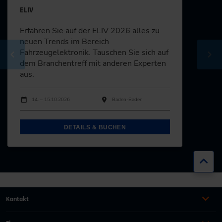
ELIV
Erfahren Sie auf der ELIV 2026 alles zu
neuen Trends im Bereich
Dr. Jürgen Bortolazzi
Fahrzeugelektronik. Tauschen Sie sich auf
dem Branchentreff mit anderen Experten
Dr. Ing. h.c. F. Porsche AG / Stuttgart
aus.
Durchführungen
Veranstaltungsdatum
Veranstaltungsort
14. – 15.10.2026
Baden-Baden
Prof. Lutz Eckstein
DETAILS & BUCHEN
Institut für Kraftfahrzeuge - ika - RWTH
Aachen University / Aachen
Zur
Dr. Andree Hohm
Kontakt
AUMOVIO Autonomous Mobility Germany
+49 (0)2116214-201