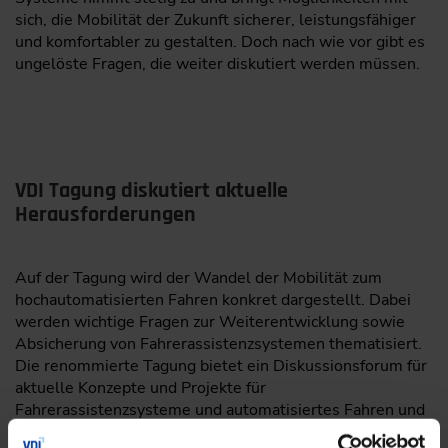
sich, die Mobilität der Zukunft sicherer, leistungsfähiger
und komfortabler zu gestalten. Doch nach wie vor gibt es
ungelöste Fragen, die weiter diskutiert werden müssen.
VDI Tagung diskutiert aktuelle
Herausforderungen
Auf der Tagung wird der Wandel der Mobilität zum
hochautomatisierten Fahren konkret dargestellt. Dabei
werden wichtige Fragen zur Weiterentwicklung sowie
Absicherung von Fahrerassistenzsystemen thematisiert.
Die renommierte Tagung bietet ein Diskussionsforum für
aktuelle Konzepte und Projekte für
Fahrerassistenzsysteme und automatisiertes Fahren und
lädt zur intensiven Auseinandersetzung mit wichtigen